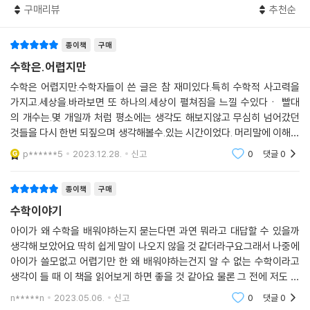
구매리뷰
추천순
종이책
구매
“수학을 포기해야 하는 사람은 없습니다.
수학을 재미없게 배운 사람만 있을 뿐이죠.”
수학은.어렵지만
- 실제 수업을 바탕으로 10대 청소년의 눈높이에 맞춘 재밌는 수학책
수학은 어렵지만.수학자들이 쓴 글은 참 재미있다.특히 수학적 사고력을
가지고.세상을.바라보면 또 하나의.세상이 펼쳐짐을 느낄 수있다ㆍ 빨대
“덧셈, 뺄셈, 곱셈, 나눗셈만 알아도 세상을 잘 사는데 왜 굳이 복잡한 수학
의 개수는.몇 개일까 처럼 평소에는 생각도 해보지않고 무심히 넘어갔던
공부가 필요할까?” 수학을 공부하면서 학생들이 가장 많이 품는 의문일지
것들을 다시 한번 되짚으며 생각해볼수.있는 시간이었다. 머리말에 이해되
도 모르겠다. 김민형 교수는 수업마다 늘 따라붙는 이 질문에 대해 ‘세상을
지 않거나 재미없는 부분은 넘어가라고 되어있는게 인상적이었다. 하나씩
p******5
2023.12.28.
신고
0
댓글
0
모두 이해하려고 하
더 잘 이해하기 위해서’라고 답한다. 10대 학생들과 수학 클럽을 만들어서
무한한 호기심으로 수학의 세계를 활보하는 시도 역시 그 대답에 악센트를
종이책
구매
더한다. 몬드리안의 그림, 은행 계좌의 비밀번호, 비행기의 이동 경로 등 김
수학이야기
민형 교수가 바라보는 세상의 모든 것에는 수학이 깃들어 있다.
수학을 풀어야 하는 문제가 아니라, 이 세상을 설명하는 또 하나의 언어로
아이가 왜 수학을 배워야하는지 묻는다면 과연 뭐라고 대답할 수 있을까
생각해 보았어요 딱히 쉽게 말이 나오지 않을 것 같더라구요그래서 나중에
받아들이는 순간 학생들의 태도 또한 달라진다. 학교 교실에서 선뜻 손을
아이가 쓸모없고 어렵기만 한 왜 배워야하는건지 알 수 없는 수학이라고
들지 못했던 이들은 수학 클럽을 처음 찾은 날도 수줍은 목소리로 말을 아
생각이 들 때 이 책을 읽어보게 하면 좋을 것 같아요 물론 그 전에 저도 읽
꼈지만 만남을 거듭할수록 앞다투어 질문을 쏟아내기 시작한다. 수업 중
어보았습니다읽어보니 수학을 훨씬 더 친근하게 생각할 수 있겠더라구요
비가 쏟아지면서 번개가 치자 “저 번개는 얼마나 멀리서 쳤을까요?”라는
n*****n
2023.05.06.
신고
0
댓글
0
너무 어렵게만 쓰