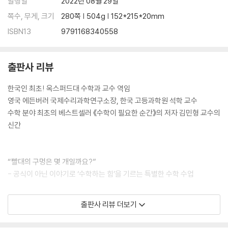
[잠깐 딴생각] 해커들은 어떻게 비밀번호를 알아낼까요?
발행일
2022년 08월 29일
쪽수, 무게, 크기
280쪽 | 504g | 152*215*20mm
다섯 번째 수업
ISBN13
9791168340558
: 풀어라! 암호 해독 대작전_페르마의 작은 정리, 오일러 정리, 나머지 연
산2
내 비밀번호는 나머지 연산으로 철통 방어!
출판사 리뷰
암호 해독의 열쇠 1: 페르마의 작은 정리
[수학 돋보기] 이진법이 왜 중요할까요?
한국인 최초! 옥스퍼드대 수학과 교수 역임
암호 해독의 열쇠 2: 오일러 정리
영국 에든버러 국제수리과학연구소장, 한국 고등과학원 석학 교수
드디어 밝혀진 숫자 마술의 비밀
수학 분야 최초의 베스트셀러 《수학이 필요한 순간》의 저자 김민형 교수의
동대문 마술 극장의 새로운 마술사들
신간
[잠깐 딴생각] 양자 컴퓨터가 진짜로 생기면 무슨 일이 벌어질까요?
에필로그
“빨대의 구멍은 몇 개일까요?”
- 공식이 아닌 이야기로 ‘수학하는 힘’을 기르는 특별한 수학 수업
2021년 여름, 동대문구에 위치한 한국 고등과학원에서 세계적인 수학자
출판사 리뷰 더보기
김민형 교수가 10대 학생들과 함께 일곱 차례를 만나면서 수학에 관한 이
야기를 나눴다. ‘페르마의 마지막 정리’에서 비롯한 난제들을 해결하는 이