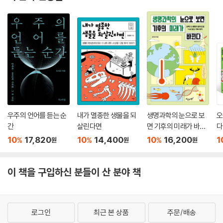
우주의 언어를 듣는 순
내가 멸종한 생물을 되
생명과학의 눈으로 보
오
간
살린다면
면 기후의 미래가 바뀐
다
다
입
10
17,820
10
14,400
10
16,200
1
%
%
%
원
원
원
이 책을 구입하신 분들이 산 분야 책
로그인
최근 본 상품
주문/배송