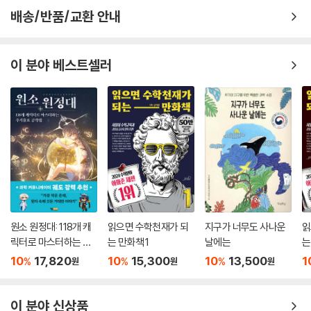
배송/반품/교환 안내
이 분야 베스트셀러
원소 원정대: 118개 캐
읽으면 수학천재가 되
지구가 너무도 사나운
읽
릭터로 마스터하는 주
는 만화책 1
날에는
는
기율표 공략집
10
17,820
10
15,300
10
13,500
1
%
%
%
원
원
원
이 분야 신상품