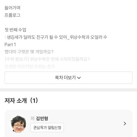
들어가며
프롤로그
첫 번째 수업
: 생김새가 달라도 친구가 될 수 있어_위상수학과 오일러 수
Part 1
빨대의 구멍은 몇 개일까요?
[수학 돋보기] 위상수학은 언제 시작되었을까요?
모양은 다르지만 우리는 친구
티셔츠의 가장자리를 찾아라
목차 더보기
뫼비우스의 띠를 자르면 무슨 일이 벌어질까요?
Part 2
둥그런 지구를 평평한 종이에 담으려면
저자 소개
1
참 이상하네? 그걸 뭐 하러 빼고 더해요?
[수학 돋보기] 오일러는 누구인가요?
오일러의 고민
저
김민형
스탠퍼드 토끼를 찾아라
관심작가 알림신청
[잠깐 딴생각] 근데…… 위상수학을 어디에 쓰나요?