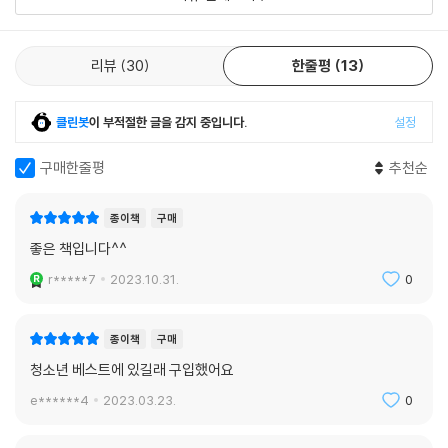
로, 피타고라스 정리를 맞닥뜨린 학생들에게 김민형 교수는 이렇게 이야기
한다. “전부를 이해하지 못해도 괜찮아요. 조금이라도 피타고라스 정리를
느끼면 됩니다.” 이라는, 마치 암호와도 같은 피타고라스 정리를 느끼라니
리뷰
30
한줄평
13
이게 무슨 소리인가?
어린 시절에 어떤 말을 처음 배울 때 무슨 뜻인지 잘 모르는 상태에서 먼저
클린봇
이 부적절한 글을 감지 중입니다.
설정
써 보면서 용법을 익혔듯이 수학도 마찬가지 방식으로 접근해 보라는 조언
이다. 그리하여 학생들은 아직 피타고라스 정리가 뭔지는 잘 모르겠지만
구매한줄평
추천순
이것저것 숫자들을 넣어 연습해 보면서 피타고라스 정리로 무엇을 할 수
있는지를 먼저 탐구한다. 그러면서 숫자만으로 모양을 맞힐 수 있다는 것
종이책
구매
이 얼마나 대단한 일인지, 수학의 역사에서 피타고라스 정리가 어떤 의미
좋은 책입니다^^
를 갖는지까지 알게 된다.
이런 식으로 위상수학, 페르마의 마지막 정리, 나머지 연산 등 이름만으로
r*****7
2023.10.31.
0
도 아찔한 ‘고등수학’을 이야깃주머니에서 천연덕스럽게 꺼내는 김민형 교
수 앞에서 정신이 아득해질 때도 있지만, 그 이야기들을 따라가다 보면 어
종이책
구매
느샌가 뭔가 알 것 같은 느낌이 든다. 일부러 교과 과정을 따르려 하진 않았
청소년 베스트에 있길래 구입했어요
지만, 김민형 교수의 수업을 듣다 보면 중학 수학에서 다루는 소인수 분해,
도형, 일차함수, 이차방정식, 제곱근까지 기본 개념이 자연스럽게 학습되
e******4
2023.03.23.
0
어 있다. 수학이라는 바다 깊숙이 몸을 담가보는 동안 심해를 용감하게 헤
엄치는 법을 자연스레 익힌 셈이다.