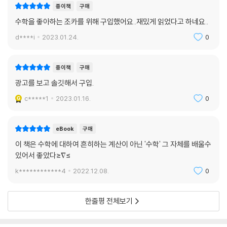
종이책
구매
이 책을 읽으면 수학이 정말 재밌어질까? 궁금증이 일어나는 순간 당신은
수학을 좋아하는 조카를 위해 구입했어요..재밌게 읽었다고 하네요..
이미 김민형 교수의 초대장을 받을 준비가 된 것이다. 암기와 문제의 부담
은 잊고 일단 수학 클럽에 몸을 맡겨 보길. “어서 오세요, 이야기 수학 클럽
d****i
2023.01.24.
0
에.”
종이책
구매
광고를 보고 솔깃해서 구입.
c*****1
2023.01.16.
0
eBook
구매
이 책은 수학에 대하여 흔히하는 계산이 아닌 '수학' 그 자체를 배울수
있어서 좋았다≥∇≤
k************4
2022.12.08.
0
한줄평 전체보기