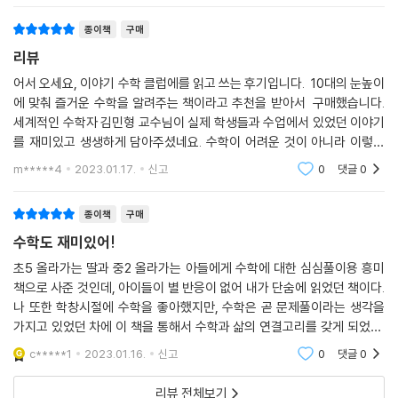
질문을 시작으로 다 같이 번개가 친 곳까지의 거리를 구한다든지, 문득 창
밖을 바라보다가 “여름이라서 구름이 많은 걸까요?”라는 질문과 함께 구
종이책
구매
름의 원리를 알아본다든지 하는 식이다. 수업과 연관된 좀 더 깊은 지식은
리뷰
[수학 돋보기] 코너로, 수업 중 잠깐 샛길로 빠져서 흥미로운 탐구 활동을
어서 오세요, 이야기 수학 클럽에를 읽고 쓰는 후기입니다. 10대의 눈높이
벌였던 에피소드는 [잠깐 딴생각] 코너로 정리하여 흥미 요소를 더했다.
에 맞춰 즐거운 수학을 알려주는 책이라고 추천을 받아서 구매했습니다.
“수학이 이렇게 많은 곳에 쓰이는지 몰랐어요”라는 학생의 말처럼, 수학
세계적인 수학자 김민형 교수님이 실제 학생들과 수업에서 있었던 이야기
의 눈으로 세상을 바라보는 즐거움을 알고 나면 수학 공부의 의미 역시 남
를 재미있고 생생하게 담아주셨네요. 수학이 어려운 것이 아니라 이렇게
다를 수밖에 없다.
우리 생활에 가깝게 있는 것이다! 라는걸 그리고 수학은 꼭 필요하다는 생
m*****4
2023.01.17.
신고
0
댓글
0
각이 들게 하네요
종이책
구매
“전부를 이해하지 못해도 괜찮아요.
수학도 재미있어!
조금이라도 수학을 느끼면 됩니다.”
초5 올라가는 딸과 중2 올라가는 아들에게 수학에 대한 심심풀이용 흥미
- 피타고라스 정리부터 원의 성질까지, 수학의 바다에서 자연스레 익히는
책으로 사준 것인데, 아이들이 별 반응이 없어 내가 단숨에 읽었던 책이다.
중학 수학
나 또한 학창시절에 수학을 좋아했지만, 수학은 곧 문제풀이라는 생각을
가지고 있었던 차에 이 책을 통해서 수학과 삶의 연결고리를 갖게 되었다.
수학의 난제들과 씨름하는 세계적인 수학자는 어떻게 수학을 공부할까?
실생활 수학, 수학적 접근이라는 말은 많이 들어보았는데 이 책에서 수학
c*****1
2023.01.16.
신고
0
댓글
0
이론을 먼
김민형 교수가 수학 클럽 학생들에게 밝히는 팁은 의외로 간단하다. 도무
지 모르겠는 것은 그냥 넘기라고, 전부 이해하려고 하지 말라고 한다. 일례
리뷰 전체보기