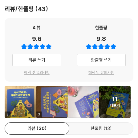
론을 개발하여 전 세계 수학계에 이름을 알린 김민형 교수. 수백 년에 걸친
리뷰/한줄평
43
수학의 난제들과 씨름하는 세계적인 수학자의 연구실에서 학생들은 온갖
질문들을 쏟아내고 김민형 교수는 눈을 반짝이며 수학이라는 광활한 우주
를 펼쳐 보인다.
리뷰
한줄평
“빨대의 구멍은 몇 개일까요?” 다소 엉뚱한 질문으로 시작되는 이 수업은
9.6
9.8
정해진 커리큘럼이 없기에 매번 자유롭게 ‘수학의 세계’의 이모저모를 탐
험한다. ‘둥그런 지구를 어떻게 평평한 종이에 옮길까?’ ‘하늘 위의 비행기
는 어떻게 길을 찾아갈까?’ ‘해커들은 어떻게 비밀번호를 알아낼까?’ 도형
리뷰 쓰기
한줄평 쓰기
의 모양, 피타고라스 정리, 오일러 정리, 페르마의 마지막 정리 등 중학수
학의 기본 개념부터 고등수학의 심오한 세계를 넘나드는 이 여정에서 김민
혜택 및 유의사항
혜택 및 유의사항
형 교수는 무한한 포용력으로 학생들이 직접 답을 찾아 나가도록 돕는다.
어찌 보면 수학은 어려운 게 당연하다. 학년이 올라가면서 심화 내용을 배
울수록 암기만으로는 점점 따라가기가 힘들기 때문이다. 그러나 정답에 도
11
달하기까지의 지난한 ‘과정’을 버티는 기초 체력을 기르면 어떤 과목보다
더보기
큰 성취를 안겨 주는 것이 수학의 매력이기도 하다. 단거리 경주가 아니라
마라톤의 긴 호흡으로 수학 공부를 계속해야 하는 10대들에게 김민형 교
2
3
수가 페이스 메이커로서 ‘수학하는 힘’을 어떻게 길러주는지 함께 익힐 수
리뷰
30
한줄평
13
있기를 바란다.