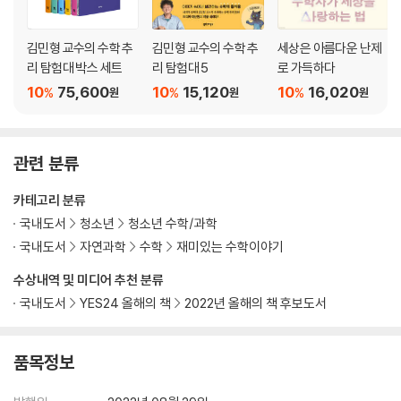
Part 2
원이 뭐냐고 물으신다면
김민형 교수의 수학 추
김민형 교수의 수학 추
세상은 아름다운 난제
단서 1: 눈을 동그랗게 뜨고 보세요
리 탐험대 박스 세트
리 탐험대 5
로 가득하다
단서 2: 직선과 원을 만나게 해요
10
75,600
10
15,120
10
16,020
%
%
%
원
원
원
단서 3: 루트가 사라지는 비밀을 푸세요
페르마의 마지막 정리: 누가 끝판왕이 될 것인가
[수학 돋보기] 페르마는 누구인가요?
관련 분류
[잠깐 딴생각] 구름에서 물고기까지, 창밖 세상에 물음표를 붙이면
카테고리 분류
네 번째 수업
국내도서
청소년
청소년 수학/과학
: 도전! 최강의 암호 만들기_공개 키 암호와 나머지 연산
국내도서
자연과학
수학
재미있는 수학이야기
당신의 마음을 읽는 숫자 마술
[수학 돋보기] 우리 삶을 움직이는 십진법의 세계
수상내역 및 미디어 추천 분류
동대문 은행에 어서 오세요
국내도서
YES24 올해의 책
2022년 올해의 책 후보도서
암호화 훈련1: 모든 메시지를 숫자로
암호화 훈련2: 나머지 연산
우리만의 비밀 암호, 공개 키 암호
품목정보
이 세상에서 나만 풀 수 있는 암호