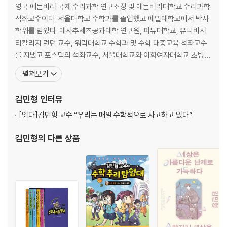
영국 에든버러 국제 수리과학 연구소장 및 에든버러대학교 수리과학
두 번째 수업
석좌교수이다. 서울대학교 수학과를 졸업했고 예일대학교에서 박사
: 수의 마음을 읽을 수 있다면_피타고라스 정리와 신발 끈 공식
학위를 받았다. 매사추세츠공과대학 연구원, 퍼듀대학교, 유니버시
좌표를 가지고 놀아요
티칼리지 런던 교수, 워릭대학교 수학과 및 수학 대중교육 석좌교수
[수학 돋보기] 피타고라스는 누구인가요?
를 지냈고 포스텍의 석좌교수, 서울대학교와 이화여자대학교 초빙
숫자로 모양을 알아내는 피타고라스의 마법
석좌교수를 역임했다. 2011년 한국인 수학자로서는 최초로 옥스퍼드
펼쳐보기
신발 끈처럼 요리조리 숫자들을 묶어 봐요
대학교 정교수로 임용되었고, 2012년 호암과학상을 수상했다. 김민
하늘 위의 비행기는 어떻게 길을 찾을까요?
형 교수는 ‘페르마의 마지막 정리’에서 유래된 산술대수 기하학의 고
김민형
인터뷰
내가 아직도 곡선으로 보이니?
전적인 난제를 위상수학의 혁신적인 방식으로 해결하여 세계적 수학
[잠깐 딴생각] 저 번개는 얼마나 멀리서 쳤을까요?
[읽다]
김민형 교수 “우리는 매일 수학적으로 사고하고 있다”
자의 반열
김민형
의 다른 상품
세 번째 수업
: 내가 아직도 숫자로만 보이니?_피타고라스 세 쌍과 페르마의 마지막 정
리
Part 1
수학에서는 무엇을 공부할까요?
피타고라스의 세 친구를 찾아라 1
[수학 돋보기] 방정식은 무슨 뜻일까요?
피타고라스의 세 친구를 찾아라 2