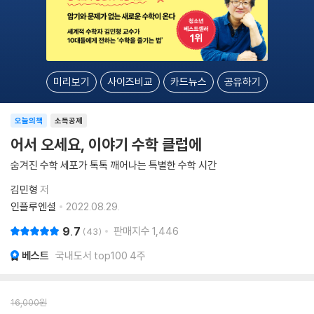
미리보기
사이즈비교
카드뉴스
공유하기
오늘의책
소득공제
어서 오세요, 이야기 수학 클럽에
숨겨진 수학 세포가 톡톡 깨어나는 특별한 수학 시간
김민형
저
인플루엔셜
2022.08.29.
9.7
판매지수
1,446
43
베스트
국내도서 top100 4주
16,000
원