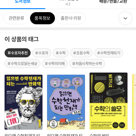
도서정보
배송/반품/교환
43
관련분류
품목정보
출판사 리뷰
이 상품의 태그
#수포자추천
#수포자
#수학
#초등수학
#수학천재되기
#수학으로읽는세상
#수학의이해
#처음시작하는수학
읽으면 수학천재가 되
읽으면 수학천재가 되
수학의 쓸모
수