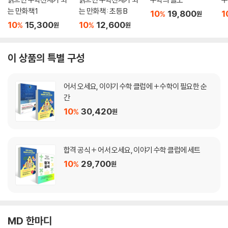
는 만화책 1
는 만화책 : 초등 B
10
19,800
1
%
원
10
15,300
10
12,600
%
%
원
원
이 상품의 특별 구성
어서 오세요, 이야기 수학 클럽에 + 수학이 필요한 순
간
10
30,420
%
원
합격 공식 + 어서 오세요, 이야기 수학 클럽에 세트
10
29,700
%
원
MD 한마디