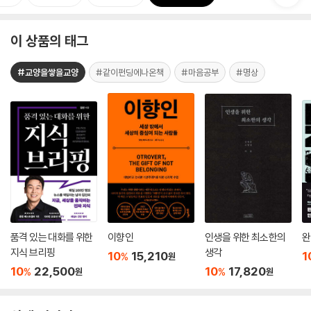
이 상품의 태그
#교양을쌓을교양
#같이펀딩에나온책
#마음공부
#명상
품격 있는 대화를 위한
이향인
인생을 위한 최소한의
완
지식 브리핑
생각
10
15,210
1
%
원
10
22,500
10
17,820
%
%
원
원