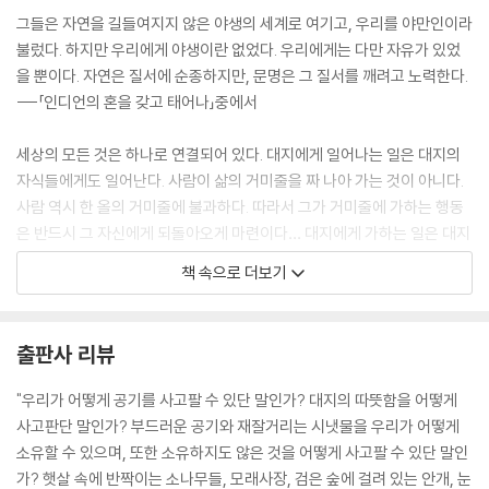
그들은 자연을 길들여지지 않은 야생의 세계로 여기고, 우리를 야만인이라
불렀다. 하지만 우리에게 야생이란 없었다. 우리에게는 다만 자유가 있었
을 뿐이다. 자연은 질서에 순종하지만, 문명은 그 질서를 깨려고 노력한다.
---「인디언의 혼을 갖고 태어나」중에서
세상의 모든 것은 하나로 연결되어 있다. 대지에게 일어나는 일은 대지의
자식들에게도 일어난다. 사람이 삶의 거미줄을 짜 나아 가는 것이 아니다.
사람 역시 한 올의 거미줄에 불과하다. 따라서 그가 거미줄에 가하는 행동
은 반드시 그 자신에게 되돌아오게 마련이다… 대지에게 가하는 일은 대지
의 자식들에게도 가해진다. 사람이 땅을 파헤치는 것은 곧 그들 자신의 삶
책 속으로 더보기
도 파헤치는 것과 같다. 우리 는 이것을 안다. 대지는 인간에게 속한 것이
아니며, 인간이 오히려 대지에게 속해 있다.
---「어떻게 공기를 사고판단 말인가」중에서
출판사 리뷰
우리 인디언들이 대대로 살아온 드넓은 대륙을 발견한 얼굴 흰 사람들은
"우리가 어떻게 공기를 사고팔 수 있단 말인가? 대지의 따뜻함을 어떻게
꼬리에 꼬리를 물고 밀려오기 시작했다. 파도가 한번 밀려갔다가 돌아오면
사고판단 말인가? 부드러운 공기와 재잘거리는 시냇물을 우리가 어떻게
더 많은 낯선 자들을 싣고 왔다. 그래도 우리는 그들을 거부하지 않았다. 그
소유할 수 있으며, 또한 소유하지도 않은 것을 어떻게 사고팔 수 있단 말인
들을 친구로 맞이했으며, 그들 역시 우리를 형제라 불렀다. 우리는 그들을
가? 햇살 속에 반짝이는 소나무들, 모래사장, 검은 숲에 걸려 있는 안개, 눈