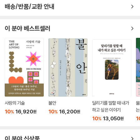
배송/반품/교환 안내
이 분야 베스트셀러
사랑의 기술
불안
달리기를 말할 때 내가
물
하고 싶은 이야기
는
10
16,920
10
16,200
%
%
원
원
10
13,050
1
%
원
이 분야 신상품