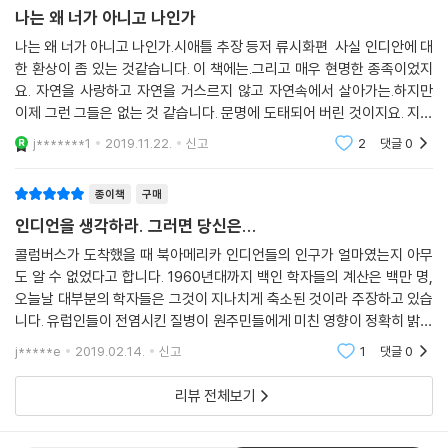
속에 있는 모든 것들을 아름답게 만들라.
한 현자들이다."
나는 왜 너가 아니고 나인가
오래 살되, 다른 이들을 위해 헌신하는 삶에 목적을 두라. 이 세상을 떠나는
나는 왜 너가 아니고 나인가.시애틀 추장 등저 류시화편 사실 인디안에 대
위대한 이별의 순간을 위해 고귀한 죽음의 노래를 준비하라. 낯선 사람일
또한 역사가 프레데릭 터너 3세는 말했다.
한 환상이 좀 있는 것같습니다. 이 책에는.그리고 매우 현명한 종족이었지
지라도 외딴 곳에서 누군가와 마주치면 한두 마디 인사를 나누라. 모든 사
요. 자연을 사랑하고 자연을 거스르지 않고 자연속에서 살아가는.하지만
람을 존중하고, 누구에게도 비굴 하게 굴지 말라.
"아메리카 인디언의 오랜 침묵의 목소리는 대지 그 자신의 소리 없는 목소
이제 그런 그들은 없는 것 같습니다. 문명에 도태되어 버린 것이지요. 지난
자리에서 일어나면 아침 햇빛에 감사하라. 네가 가진 생명과 힘에 대해, 네
리다. 인디언들의 목소리는 우리의 삶이 자연성을 회복하는 데 필요한 약
번에 캐나다에 갔을때 원주민 인디언들이 엄청 비만에 시달리고 방탕한 생
j*******1
2019.11.22.
신고
2
댓글
0
가 먹는 음식, 삶의 즐거움들에 대해 감사하라. 만약 네가 감사해야 할 아무
활을 하는 것을
과 같다. 우리는 그것을 단순한 지혜가 아니라 우리가 잃어버린 삶의 방식
런 이유를 발견하지 못한다면 그것은 어디까지나 너의 잘못이다. 죽음이
으로 이해해야 한다."
종이책
구매
다가왔을 때, 마음속에 죽음에 대한 두려움이 가득한 사람처럼 되지 말라.
슬피 울면서 다른 방식으로 살 수 있도록 조금만 더 시간을 달라고 애원하
인디언을 생각하라. 그러면 당신은...
자연에서 태어나 자연의 품안으로 돌아간 아메리카 원주민들은 우리에게
는 사람이 되지 말라. 그 대신 너의 죽음의 노래를 부르라. 그리고 집으로
문명인 아니 인간으로서 알아야 할 세상의 근본과 삶의 교훈을 이야기한.
콜럼버스가 도착했을 때 북아메리카 인디언들의 인구가 얼마였는지 아무
돌아가는 인디언 전사처럼 죽음을 맞이하라.
도 알 수 없었다고 합니다. 1960년대까지 백인 학자들의 계산은 백만 명,
또한 우리가 진정 누구이며 무엇을 잃고 살아가고 있는지, 그리고 삶을 어
---「테쿰세가 죽기 전에 남긴 연설」중에서
오늘날 대부분의 학자들은 그것이 지나치게 축소된 것이라 주장하고 있습
떻게 살아야 하는지에 대한 가르침도 주고 있다. 아메리카 인디언들의 이
니다. 유럽인들이 전염시킨 질병이 원주민들에게 미친 영향이 정확히 밝혀
연설문집은 단순한 외침이 아니라 우리가 잃어버린 삶의 방식으로 이해해
지면서 오늘날 인류학자들과 역사가들은 당시 북아메리카 인구가 적어도
야 한다. 그들의 오래된 지혜의 목소리는 우리 삶의 자연성을 회복시켜 줄
j*****e
2019.02.14.
신고
1
댓글
0
5백만 명은 되었으리
귀중한 지침이다.
리뷰 전체보기