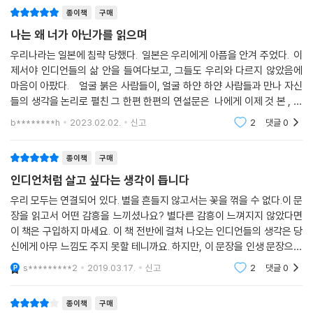
보이지 않는 것, 존재하는 모든 것들이 인디언들의 그 인사말 속에 포함되
종이책
구매
---「내 앞에 아름다움 내 뒤에 아름다움」중에서
어 있다. 이 책에서 인디언들은 우아하고도 열정적으로, 그러나 결코 장황
나는 왜 너가 아닌가를 읽으며
하거나 화려하지 않은 말들로 이러한 그들의 진리를 이야기한다.
피쿼트 족은 어디로 갔는가? 오늘날 나라간세트 족은 어디로 갔는가? 모
우리나라는 일본에 침략 당했다. 일본은 우리에게 아픔을 안겨 주었다. 이
히칸 족과 파카노케트 족은? 한때 강력했던 우리의 수많은 부족들은 다 어
제서야 인디언들의 삶 안을 들여다보고, 그들도 우리와 다르지 않았음에
오늘날의 환경 운동가들은 아메리카 원주민들을 '최초의 생태주의자들'이
디로 갔는가? 그들은 여름 태양에 녹는 눈처럼 얼굴 흰 자들의 탐욕과 억압
마음이 아팠다. 얼굴 붉은 사람들이, 얼굴 하얀 하얀 사람들과 만나 자신
라고 부른다. 처음 북미 대륙에 도착한 백인들은 자신들의 사회를 문명화
속에 빠른 속도로 사라져 갔다. 한때 아름다웠던 그들의 대지를 돌아보라.
들의 생각을 논리로 펼친 그 한편 한편의 연설문은 나에게 이제 것 본 , 가
되고 발전된 사회로 여기고 인디언들의 사회는 원시적이고 야만적인 것으
얼굴 창백한 자들이 파헤쳐 놓은 것밖에는 아무것도 눈에 띄지 않는다. 우
장 스케일이 크고 감동을 주는 한 편의 영화들보다 더욱 큰 장면 장면으로
로 여겼다. 그러나 한편으로는 생명을 존중하고 대지와 더불어 사는 원주
b********h
2023.02.02.
신고
2
댓글
0
다가왔
리도 같은 처지가 될 것이다. 그 무성한 그늘 아래서 우리가 어린 시절을 보
민들의 지혜에 깊은 인상을 받지 않을 수 없었다. 서부 개척의 산 증인이었
내고 지친 팔다리를 쉬던 숲의 커다란 나무들은 다 베어져 얼굴 흰 침입자
던 화가 프레데릭 레밍턴은 말했다.
종이책
구매
들이 자기들 소유라고 우기는 땅의 울타리로 쓰일 것이다. 머지 않아 그들
인디언처럼 살고 싶다는 생각이 듭니다
의 넓은 도로가 우리 아버지들의 무덤을 갈아엎을 것이고, 조상들의 안식
"늙은 인디언들을 만나면 그들에게서 느껴지는 위엄 때문에 마치 한겨울
처는 영원히 파괴될 것이다. 그 공동의 적에 대항하기 위해 우리가 손을 맞
우리 모두는 연결되어 있다. 별을 흔들지 않고서는 꽃을 꺾을 수 없다.이 문
의 숲 속을 산책하는 기분이 든다."
장을 읽고서 어떤 감흥을 느끼셨나요? 별다른 감흥이 느껴지지 않았다면
잡지 않는 한, 우리는 조만간 이 대지 위 에서 자취를 감출 것이다.
이 책은 구입하지 마세요. 이 책 전반에 걸쳐 나오는 인디언들의 생각은 당
---「대지가 존재하는 한」중에서
퀘이커교 지도자 윌리엄 펜(펜실베이니아 주는 그의 이름을 딴 것임)은 고
신에게 아무 느낌도 주지 못할 테니까요. 하지만, 이 문장을 인생 문장으로
백했다.
꼽을 만큼 어떤 특별한 감흥을 느끼셨다면 꼭 이 책을 읽어보시라 권하고
너의 가슴속에 죽음이 들어올 수 없는 삶을 살라. 다른 사람의 종교에 대해
s*********2
2019.03.17.
신고
2
댓글
0
"자연인! 그것이 내가 인디언들을 처음 만났을 때 받은 느낌이다. 그들은
싶습니다.
논쟁하지 말고, 그들의 시각을 존중하라. 그리고 그들 역시 너의 시각을 존
우아하고 열정적으로, 그러나 결코 장황하거나 화려하지 않은 말들로 진리
중하게 하라. 너의 삶을 사랑하고, 그 삶을 완전한 것으로 만들고, 너의 삶
종이책
구매
를 이야기한다. 그들은 자연에서 태어나 자연의 품 안으로 돌아가는 진정