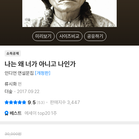
미리보기
사이즈비교
공유하기
소득공제
나는 왜 너가 아니고 나인가
인디언 연설문집
개정판
류시화
편
더숲
2017.09.22.
9.5
판매지수
3,447
53
베스트
에세이 top20 1주
30,000
원