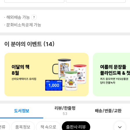
해외배송 가능
문화비소득공제 가능
이 분야의 이벤트
14
리뷰/한줄평
도서정보
배송/반품/교환
53
분류
품목정보
책 속으로
출판사 리뷰