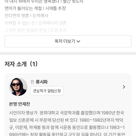
이 대지 위에서 우리는 행복했다 | 빨간 윗도리
연어가 돌아오는 계절 | 시애틀 추장
인디언의 영혼 | 오히예사
이해할 수 없는 것 | 오히예사의 삼촌
고귀한 붉은 얼굴의 연설 | 조셉 추장
평원에서 생을 마치다 | 열 마리 곰
목차 더보기
내 앞에 아름다움 내 뒤에 아름다움 | 상처 입은 가슴
말하는 지팡이 | 이름이 알려지지 않은 추장
대지가 존재하는 한 | 테쿰세
저자 소개
1
우리가 잃어버린 것들 | 텐스콰타와
대지를 사랑한 것이 죄인가 | 검은 매
콜럼버스의 악수 | 쳐다보는 말
편
류시화
말과 침묵 | 서 있는 곰
관심작가 알림신청
가난하지만 자유롭다 | 앉은 소
당신들은 만족할 줄 모른다 | 메테아
본명:안재찬
강은 이제 깨끗하지 않다 | 명사수
시인이자 명상가. 경희대학교 국문학과를 졸업했으며 1980년 한국
나는 왜 거기 있지 않고 여기 있는가 | 어느 인디언 여자
일보 신춘문예 시 부문에 당선된 바 있다. 1980~1982년까지 박덕
이름으로 가득한 세상 | 느린 거북
규, 이문재, 하재봉 등과 함께 시운동 동인으로 활동했으나 1983~1
우리는 언제나 이곳에 있었다 | 샤리타리쉬
990년에는 창작 활동을 중단하고 구도의 길을 떠났다. 이 기간 동안