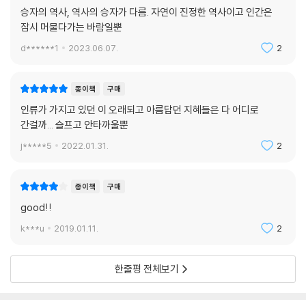
승자의 역사, 역사의 승자가 다름. 자연이 진정한 역사이고 인간은
잠시 머물다가는 바람일뿐
d******1
2023.06.07.
2
종이책
구매
인류가 가지고 있던 이 오래되고 아름답던 지혜들은 다 어디로
간걸까... 슬프고 안타까울뿐
j*****5
2022.01.31.
2
종이책
구매
good!!
k***u
2019.01.11.
2
한줄평 전체보기