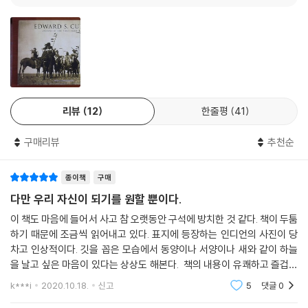
을 하는 자들도 없다.
오지브웨 족 등 수십 개의 큰 부족과 수백 개의 지파가 공존하며 살았지만
---「이해할 수 없는 것」중에서
이들 모두가 공통적으로 가진 믿음은 '만물은 서로 연결되어 있다'는 것이
었다. 동물과 자연, 타인, 나아가 때로는 적이기도 한 다른 부족을 대하는
나는 그동안 (백인들로부터) 수많은 말을 듣고 또 들었다. 하지만 아무것
마음 자세가 그 근본 사상에서 출발했다. 아메리카 대륙 전역의 거의 모든
도 이루어진 것이 없다. 진심이 담겨 있지 않은 '좋은 말'은 결코 오래 가지
원주민이 그 사상을 공유했으며, 유럽의 백인들이 '신대륙을 발견했다'며
못한다. 좋은 말이 죽은 사람을 살려내진 못한다. 좋은 말이 얼굴 흰 사람들
침입해 왔을 때 가장 이해하지 못한 사고방식이 그것이었다. 백인들이 왔
이 차지하고 있는 내 부족 땅을 되돌려 주진 못한다… 아무 결과도 없는 ‘말
리뷰
12
한줄평
41
을 때 원주민들은 그 사고방식에 따라 그들을 받아들이고 가진 것을 나눠
뿐인 말들’에 나는 지쳤다. 그 많은 좋은 말들과 지켜지지 않은 약속들을 생
주어 생존할 수 있도록 도왔다. 하지만 침입자들은 '내가 살아남기 위해서
각할 때마다 내 가슴엔 찬바람이 분다. 세상에는 말할 자격이 없는 사람들
구매리뷰
추천순
는 너를 제거해야 한다'는 생각이 지배적이었으며, 이 생각이 무방비 상태
이 너무 많은 말을 떠들고 있다. 우리 인디언들은 적게 말하고 오래 듣는다.
의 원주민들을 빠른 속도로 말살시키는 결과를 낳았다.
말은 노래와 의식에서 중요한 역할을 한다. 대화를 할 때도 마찬가지다. 따
종이책
구매
라서 말을 아끼고, 필요할 때만 쓰는 것이 지혜로운 일이다.
"미타쿠예 오야신―우리 모두는 서로 연결되어 있다."
다만 우리 자신이 되기를 원할 뿐이다.
---「고귀한 붉은 얼굴의 연설」중에서
이 책도 마음에 들어서 사고 참 오랫동안 구석에 방치한 것 같다. 책이 두툼
미타쿠예 오야신, 이것은 '모든 것이 하나로 연결되어 있다. 혹은 모두가 나
하기 때문에 조금씩 읽어내고 있다. 표지에 등장하는 인디언의 사진이 당
나는 결코 과장해서 말하는 것이 아니다. 해마다 봄이 오면 우리는 생의 외
의 친척이다'라는 뜻의 다코타 족 인디언들 인사말이다. 매우 간결하면서
차고 인상적이다. 깃을 꼽은 모습에서 동양이나 서양이나 새와 같이 하늘
경심에 지나간 날들의 시름을 잊었으며, 여름은 여름대 로 우리의 마음을
도 심오하게 우주에 대한 이해를 표현하고 있는 말로, 인디언들의 정신과
을 날고 싶은 마음이 있다는 상상도 해본다. 책의 내용이 유쾌하고 즐겁다
충만하게 만들었다. 삶 속에는 어느 것 하나 진부한 것이 없었다. 눈을 뜨고
삶의 방식을 한마디로 잘 나타내 주는 핵심적인 말이다. 몇 글자밖에 안 되
고 볼 수는 없다. 유럽의 사람들이 아메리카 대륙을 발견하고 지금의 성공
k***i
2020.10.18.
신고
5
댓글
0
인디언 천막 밖으로 나가면 늘 새로운 순간들이 우리를 기다리고 있었다.
적인 대국을
는 짧은 단어 속에 생명 가진 모든 존재가 다 담겨 있다. 눈에 보이는 것과
세상은 언제나 변함없이 하나의 신비였다.