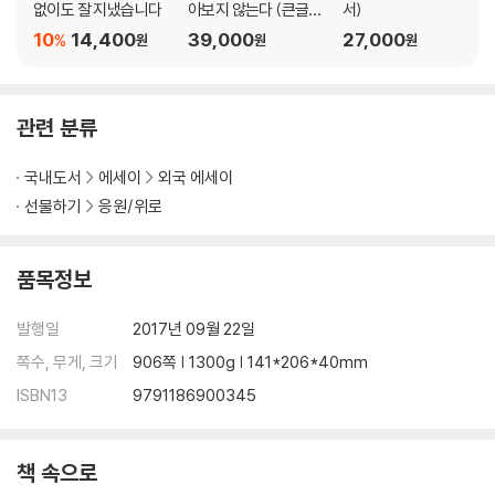
없이도 잘 지냈습니다
아보지 않는다 (큰글자
서)
아메리카 인디언 도덕률 | 인터트라이벌 타임스
도서)
10
14,400
39,000
27,000
%
원
원
원
인디언 남자들의 일곱 가지 철학 | 아메리카 원주민 남자들 모임
인디언 달력 | 열두 번의 행복한 달들
관련 분류
국내도서
에세이
외국 에세이
선물하기
응원/위로
품목정보
발행일
2017년 09월 22일
쪽수, 무게, 크기
906쪽 | 1300g | 141*206*40mm
ISBN13
9791186900345
책 속으로