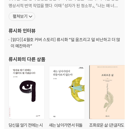
나는 왜 너가 아니고 나인가 | 붉은 구름
명상서적 번역 작업을 했다. 이때 『성자가 된 청소부』, 『나는 왜 너가
자유롭게 방랑하다 죽으리라 | 사탄다
아니고 나인가』, 『티벳 사자의 서』, 『장자, 도를 말하다』, 『마음을 열
펼쳐보기
겨울 눈으로부터 여름 꽃에게로 | 구르는 천둥
어주는 101가지 이야기』, 『영혼을 위한 닭고기 스프』 등 명상과 인간
시간이 우리를 데려다주리라 | 불타는 화살
의식 진화에 대한 주요 서적 40여 권을 번역하였다. 1988년 '요가난
류시화
인터뷰
부족의 어른이 말한다 | 방랑하는 늑대
다 명상센터' 등 미
나는 왜 이교도인가 | 붉은 새
[읽다]
[4월호 커버 스토리] 류시화 “덜 움츠리고 덜 비난하고 더 많
내가 흘린 눈물만 모아도 가뭄은 없다 | 후아니타 센테노
이 예찬하라”
나는 노래를 불렀다, 인디언의 노래를 | 댄 조지 추장
집으로 가는 길 | 파란 독수리 깃털
류시화
의 다른 상품
좋은 약은 병에 담겨 있지 않다 | 미친 곰
기억하라, 세상의 신성한 것들을 | 토머스 반야시아
마음과 영혼과 육체 | 비키 다우니
나는 인디언이지 캐나다 인이 아니다 | 홀로 서 있는 늑대
꽃가루를 뿌리면 비가 내렸다 | 아사 바즈호누다
인디언들이 아메리카에 전하는 메시지 | 이로쿼이 인디언 선언문
아메리카는 언제 재발견될 것인가 | 브루키 크레이그
여기 치유의 힘이 있으니 | 라모나 베네트
야생이란 없다, 자유가 있을 뿐 | 오렌 라이온스
당신을 알기 전에는 시
새는 날아가면서 뒤돌
조화로운 삶 (큰글자도
독수리의 여행 | 이름이 알려지지 않은 인디언