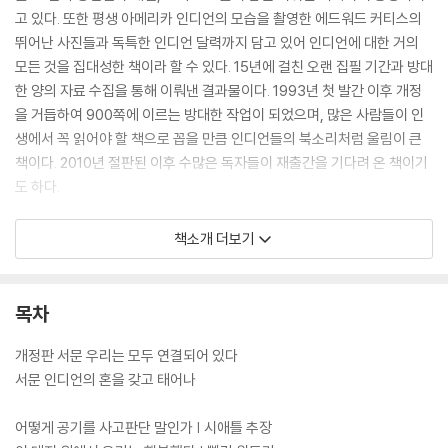
고 있다. 또한 평생 아메리카 인디언의 모습을 촬영한 에드워드 커티스의
뛰어난 사진들과 독특한 인디언 달력까지 담고 있어 인디언에 대한 거의
모든 것을 집대성한 책이라 할 수 있다. 15년에 걸친 오랜 집필 기간과 방대
한 양의 자료 수집을 통해 이뤄낸 결과물이다. 1993년 첫 발간 이후 개정
을 거듭하여 900쪽에 이르는 방대한 작업이 되었으며, 많은 사람들이 인
생에서 꼭 읽어야 할 책으로 꼽을 만큼 인디언들의 북소리처럼 울림이 큰
책이다. 2010년 절판된 이후 수많은 독자들이 재출간을 기다려 온 책이기
도 하다.
시애틀 추장, 조셉 추장, 앉은 소, 구르는 천둥, 빨간 윗도리, 검은 새, 열 마
책소개 더보기
리 곰… 이들은 자신들의 삶의 방식을 지키기 위해 끝까지 싸운 위대한 인
디언 전사들이다. 이들의 연설문 속에는 자신들의 세계와 생명의 근원인
대지가 여지없이 파괴되는 것을 지켜보던 인디언들의 슬픔과 지혜, 그리고
목차
비굴하지 않은 당당한 종말이 그대로 녹아 있어, 읽는 이의 가슴에 진한 감
동을 준다.
개정판 서문 우리는 모두 연결되어 있다
서문 인디언의 혼을 갖고 태어나
어떻게 공기를 사고판단 말인가 | 시애틀 추장