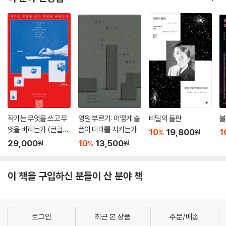
작가는 무엇을 쓰고 무
영원 부르기: 어떻게 슬
비밀의 들판
불
엇을 버리는가 (큰글자
픔이 미래를 지키는가
10
19,800
1
%
원
도서)
29,000
10
13,500
%
원
원
이 책을 구입하신 분들이 산 분야 책
로그인
최근 본 상품
주문/배송