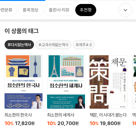
관련분류
품목정보
출판사 리뷰
추천평
이 상품의 태그
#다시읽는역사
#교과서에없는역사
#제주4·3
최소한의 한국사
최소한의 세계사
책문, 이 시대가 묻는다
역
10
17,820
10
20,700
10
19,800
1
%
%
%
원
원
원