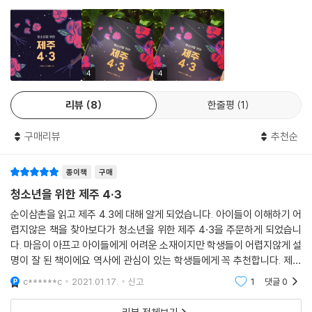
적어 법원 앞에서 들어 보였다. 시신조차 거둬주지 못했던 희생자들도 이
소식을 들었을까· 국민학교 4학년이던 김명원과 일석은 이제 자신들이 세
상을 떠난 이유를 알게 되었을까· 작가의 말에서 썼듯이 작가는 희생자 한
명 한 명의 이름을 불러주고 싶어 하였다. 그들의 개인사를 들여다보면 죽
4
4
은 이들은 우리의 친구, 가족, 이웃 같은 평범한 사람이었다. 혹은 나일 수
도 있었을 것이다. 그들의 이야기를 읽고 귀 기울여 주는 것, 이것이 책을
리뷰
8
한줄평
1
통해 우리들이 할 수 있는 역사적 추모이다. 『청소년을 위한 제주 4·3』은
세계사 속에 대한민국, 대한민국에서도 제주, 제주에서도 애월, 조천, 표선
구매리뷰
추천순
어딘가에 살았던 희생자 개인사를 통해 이 역사의 잔인함을 상기시키고 굽
이쳐 흐르는 현대사 속에 큰 징검다리로 제주 4·3을 서술하고 있다.
종이책
구매
청소년을 위한 제주 4·3
순이삼촌을 읽고 제주 4.3에 대해 알게 되었습니다. 아이들이 이해하기 어
렵지않은 책을 찾아보다가 청소년을 위한 제주 4·3을 주문하게 되었습니
다. 마음이 아프고 아이들에게 어려운 소재이지만 학생들이 어렵지않게 설
명이 잘 된 책이에요 역사에 관심이 있는 학생들에게 꼭 추천합니다. 제주
에 가서 여행도 좋지만 제주라는 섬이 이러한 아픈 역사가 있다는것도 알
c******c
2021.01.17.
신고
1
댓글
0
려주면 좋을것 같아