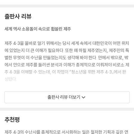
출판사 리뷰
세계 역사 소용돌이 속으로 휩쓸린 제주
제주 4·3을 올바로 알기 위해서는 당시 세계 속에서 대한민국이 어떤 위치
에 있었는지 더 큰 이해가 필요하다. 또한 왜 하필 제주였는지, 제주만의 특
별한 무엇이 이 수난을 만들었는지도 생각해 봐야 한다. 안에서 밖으로, 밖
에서 안으로 제주를 둘러싼 분석과 이해가 총체적으로 이뤄져야 비로소 제
주 4·3을 이해할 수 있는데, 이 작업이 『청소년을 위한 제주 4·3』에서 완
성됐다.
제2차 세계대전이 끝이 나고 해방과 함께 평화가 찾아오길 기대했지만 힘
출판사 리뷰 더보기
없는 작은 나라 대한민국은 냉전체제의 손아귀에 넘어가고 말았다. 제주 4
·3의 도화선이 된 3·1절 기념 집회에 경찰의 발포에 이어 제주 총파업이 일
어나고 경찰과 제주 사람들과의 대치는 살벌해졌다. 경찰의 탄압에 결국
추천평
무장대는 4·3 무장봉기를 결정하고 미군정은 제9연대를 진압에 투입하며
제주에는 피바람이 일었다. 당시 검찰과 사법부는 제주 4·3의 원인을 남한
제주 4·3의 수난사를 총체적으로 서사화하는 일은 철저한 기획과 깊은 연