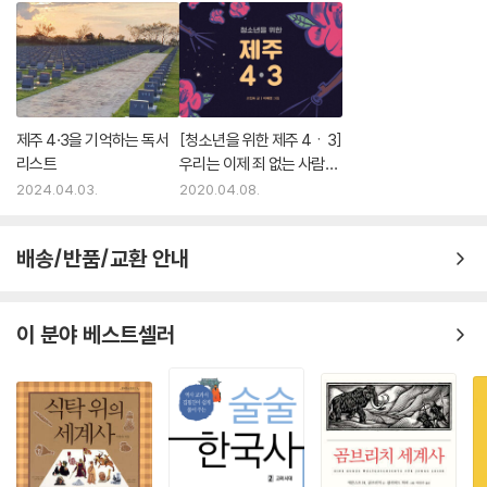
제주 4·3을 기억하는 독서
[청소년을 위한 제주 4ㆍ3]
리스트
우리는 이제 죄 없는 사람이
다
2024.04.03.
2020.04.08.
배송/반품/교환 안내
이 분야 베스트셀러