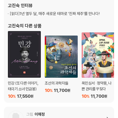
*해방에서 분단까지 5·10 총선거
을 위한 제주 4.3》, 《제주 4.3을 묻는 10대에게》, 《신비 섬 제주 유
고진숙
인터뷰
제주 역사-제주도 남로당
산》으로 이어지는 역사 이야기를 써 왔고
[읽다]
1년 열두 달, 매주 새로운 테마로 ‘진짜 제주’를 만나다!
*소년 임두홍이 겪은 제주 4·3
고진숙
의 다른 상품
해방에서 분단까지_남북 두 개의 정부 수립
해방에서 분단까지_여순 사건과 국가보안법
*서북청년회
*살인 면허
*다랑쉬굴의 비극
*이름을 뺏기지 말라
민강 (또 다른 이야기,
조선의 과학자들
목민심서 : 정약용, 나
태극기 소녀 민금봉)
쁜 관리를 꾸짖다
10
11,700
%
원
*사람들 가슴에 조준점이 있다
10
17,550
10
11,700
%
%
원
원
*살아남은 자의 슬픔
그림
이해정