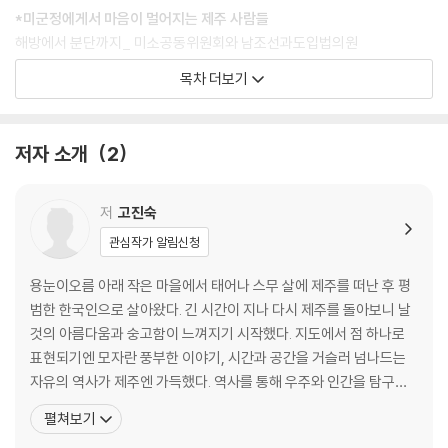
*미군정에게서 마음이 멀어지는 제주 사람들
해방에서 분단까지_ 미소공동위원회와 남조선과도입법의원
해방에서 분단까지_국립 경찰 제도와 응원 경찰, 친일 경찰
목차 더보기
*피로 물든 3 ·1절 집회
저자 소개
2
*붉은 섬
*공포의 섬으로 변해가는 제주
저
고진숙
관심작가 알림신청
*윤희춘 여사의 영원한 기다림
해방에서 분단까지_ 제주 4·3 사건 직후 검찰과 사법부의 상황 진단
용눈이오름 아래 작은 마을에서 태어나 스무 살에 제주를 떠난 후 평
범한 한국인으로 살아왔다. 긴 시간이 지나 다시 제주를 돌아보니 날
*평화의 길목에서 돌아서다
것의 아름다움과 숭고함이 느껴지기 시작했다. 지도에서 점 하나로
제주 역사_제주 민란과 장두
표현되기엔 모자란 풍부한 이야기, 시간과 공간을 거슬러 넘나드는
자유의 역사가 제주엔 가득했다. 역사를 통해 우주와 인간을 탐구하
*원인에는 관심 없는 진압
고 이야기를 찾아 나서는 글꾼의 삶에 이보다 더한 축복은 없을 것이
펼쳐보기
다. 《이순신을 만든 사람들》을 시작으로 《문익점과 정천익》, 《청소년