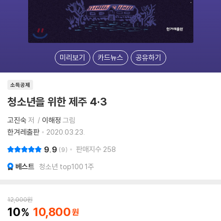
미리보기
카드뉴스
공유하기
소득공제
청소년을 위한 제주 4·3
고진숙
저
이해정
그림
한겨레출판
2020.03.23.
9.9
판매지수
258
9
베스트
청소년 top100 1주
12,000
원
10
10,800