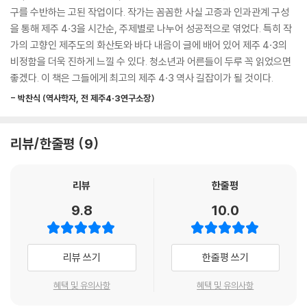
단독 선거 반대, 관공리 부패, 경찰과 우익 청년 단원의 가혹한 행위 등으로
구를 수반하는 고된 작업이다. 작가는 꼼꼼한 사실 고증과 인과관계 구성
보았다. 더불어 미군이 무기를 가지고도 두려워하였던 특유의 궨당 문화
을 통해 제주 4·3을 시간순, 주제별로 나누어 성공적으로 엮었다. 특히 작
로 끈끈한 제주 사회, 이 특별함이 제주를 역사의 한복판에 놓이게 한 주요
가의 고향인 제주도의 화산토와 바다 내음이 글에 배어 있어 제주 4·3의
이유로 꼽았다. 『청소년을 위한 제주 4·3』은 큰 역사 속에서 제주 4·3을
비정함을 더욱 진하게 느낄 수 있다. 청소년과 어른들이 두루 꼭 읽었으면
볼 수 있게 ‘해방에서 분단까지’와 ‘제주 역사’ 코너를 본문과 함께 담았다. 1
좋겠다. 이 책은 그들에게 최고의 제주 4·3 역사 길잡이가 될 것이다.
0가지 작은 주제로 기획된 ‘해방에서 분단까지’만 모아 보아도 우리 현대
- 박찬식 (역사학자, 전 제주4·3연구소장)
사에서 제주 4·3이 의미하는 것이 무엇인지를 알 수 있다. ‘제주 역사’ 코너
는 해녀 항쟁, 궨당 문화, 민란과 장두 등 그동안 너무 몰랐던 제주의 문화
와 사회를 이해하는 데 큰 도움이 된다. 관광지로만 찾았던 제주와 낯선 사
리뷰/한줄평
9
투리를 쓰는 제주 사람들이 어떤 이야기를 갖고 있는지 역사적 사실의 재
구성과 함께 제주 4·3의 특별하고도 비장한 슬픔이 책에 담겨 있다.
리뷰
한줄평
‘우리는 이제 죄 없는 사람이다’
9.8
10.0
살아남아 무죄판결을 받은 사람들은 현수막을 들었다.
2003년 정부는 제주 4·3 사건 진상을 담은 공식 보고서를 발표하고 대규
리뷰 쓰기
한줄평 쓰기
모 민간인 희생을 정부 차원에서 처음으로 인정했다. 생존 수형인들은 불
법 구금, 고문 등을 통해 받은 유죄 판결에 재심을 청구했고, 이들은 무죄
혜택 및 유의사항
혜택 및 유의사항
판결을 받았다. 구십 대 노인이 되도록 그토록 하고 싶었던 말을 현수막에