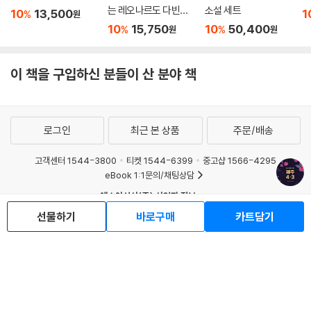
는 레오나르도 다빈치
소설 세트
10
13,500
1
%
원
이야기
10
15,750
10
50,400
%
%
원
원
이 책을 구입하신 분들이 산 분야 책
로그인
최근 본 상품
주문/배송
고객센터 1544-3800
티켓 1544-6399
중고샵 1566-4295
eBook 1:1문의/채팅상담
예스이십사(주) 사업자 정보
선물하기
바로구매
카트담기
이용약관
개인정보처리방침
청소년보호정책
PC버전
회사소개
거래처관계자께
도서홍보
광고
Copyright © YES24 Corp. All Rights Reserved.
MATOM15