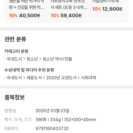
생존을 위한 먹거리 식
사회정서교육 연계 도
거절당하기 숙제
량 + 건강을 위한 먹거
서 세트 (초등 3-4학
10
12,600
%
원
리 채소·과일 + 튼튼한
년)
10
40,500
10
59,400
%
%
원
원
몸을 위한 먹거리 고기
세트
관련 분류
카테고리 분류
국내도서
청소년
청소년 역사/인물
수상내역 및 미디어 추천 분류
국내도서
세종도서
2020년 교양도서
사회과학
품목정보
발행일
2020년 03월 23일
쪽수, 무게, 크기
196쪽 | 334g | 152*200*20mm
ISBN13
9791160403732