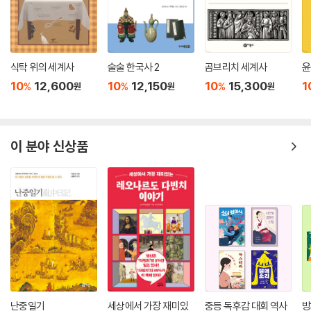
식탁 위의 세계사
술술 한국사 2
곰브리치 세계사
윤
10
12,600
10
12,150
10
15,300
1
%
%
%
원
원
원
이 분야 신상품
난중일기
세상에서 가장 재미있
중등 독후감 대회 역사
방