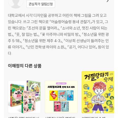
*죽음의 예비검속
관심작가 알림신청
해방에서 분단까지_국민보도연맹 학살과 예비검속
대학교에서 시각 디자인을 공부하고 어린이 책에 그림을 그려 오고
있습니다. 쓰고 그린 책으로 『어슬렁어슬렁 동네 관찰기』가 있고, 그
*살당보민 살아진다
린 책으로는 『조선의 문을 열어라』, 『소녀와 소년, 멋진 사람이 되는
제주 역사_제주 여성운동의 역사
법』, 『옷, 잘 입는 법』, 『꽃 아주머니와 비밀의 방』, 『청소년을 위한 광
해방에서 분단까지_ 의인들
주 5·18』, 『청소년을 위한 제주 4·3』, 『이상희 선생님이 들려주는 인
해방에서 분단까지_ 70년 만의 무죄 판결
류 이야기』, 『난민 전학생 하야의 소원』, 『공기, 어디나 있어』 등이 있
다.
이해정
의 다른 상품