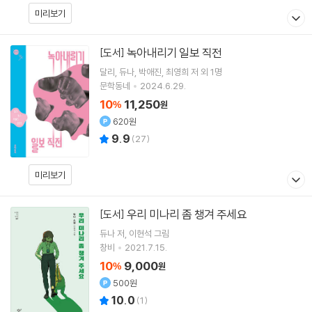
미리보기
녹아내리기 일보 직전
[도서]
달리
듀나
박애진
최영희
저 외 1명
문학동네
2024.6.29.
10
11,250
%
원
620원
9.9
(
27
)
미리보기
우리 미나리 좀 챙겨 주세요
[도서]
듀나
저
이현석
그림
창비
2021.7.15.
10
9,000
%
원
500원
10.0
(
1
)