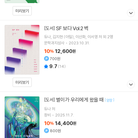
미리보기
SF 보다 Vol.2 벽
[도서]
듀나
김지현 (아밀)
이산화
이서영
저 외 2명
문학과지성사
2023.10.31.
10
12,600
%
원
700원
9.7
(
14
)
미리보기
별이가 우리에게 왔을 때
[도서]
[
]
양장
듀나
저
창비
2025.11.7.
10
14,400
%
원
800원