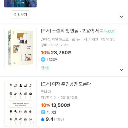
미리보기
소설의 첫 만남 : 포용력 세트
[도서]
[
]
전3권
권여선
아말 엘모흐타르
듀나
저
박재인
그림 외 3명
창비
2021.7.23.
10
23,760
%
원
1,320원
전3권
여자 주인공만 모른다
[도서]
듀나
저
제우미디어
2019.12.5.
10
13,500
%
원
750원
9.4
(
498
)