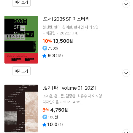
미리보기
2035 SF 미스터리
[도서]
천선란
한이
김이환
황세연
저 외 5명
나비클럽
2022.1.14.
10
13,500
%
원
750원
9.3
(
18
)
미리보기
때 : volume 01 [2021]
[잡지]
조예은
은모든
김종완
최유수
저 외 9명
디자인이음
2021.4.15.
5
4,750
%
원
100원
10.0
(
1
)