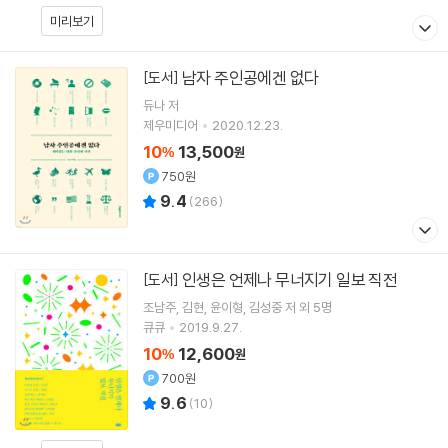
미리보기
남자 주인공에겐 없다
[도서]
듀나
저
제우미디어
2020.12.23.
10
13,500
%
원
750원
9.4
(
266
)
인생은 언제나 무너지기 일보 직전
[도서]
조남주
김현
윤이형
김성중
저 외 5명
큐큐
2019.9.27.
10
12,600
%
원
700원
9.6
(
10
)