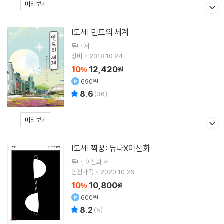
미리보기
민트의 세계
[도서]
듀나
저
창비
2018.10.24.
10
12,420
%
원
690원
8.6
(
36
)
미리보기
짝꿍: 듀나X이산화
[도서]
듀나
이산화
저
안전가옥
2020.10.26.
10
10,800
%
원
600원
8.2
(
5
)