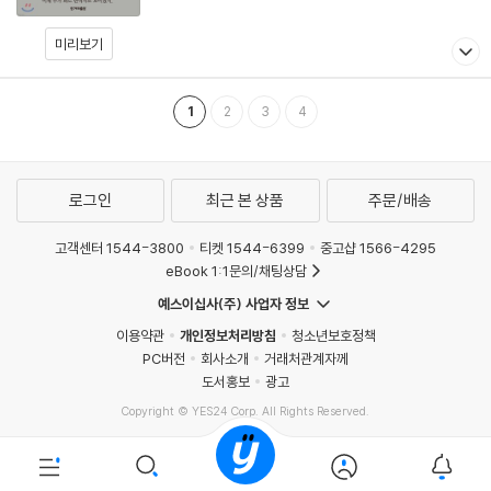
미리보기
1
2
3
4
로그인
최근 본 상품
주문/배송
고객센터 1544-3800
티켓 1544-6399
중고샵 1566-4295
eBook 1:1문의/채팅상담
예스이십사(주) 사업자 정보
이용약관
개인정보처리방침
청소년보호정책
PC버전
회사소개
거래처관계자께
도서홍보
광고
Copyright © YES24 Corp. All Rights Reserved.
MATOM7