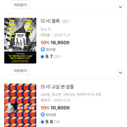
미리보기
몰록
[도서]
[
]
양장
듀나
저
래빗홀
2026.1.21.
10
16,650
%
원
920원
9.7
(
20
)
미리보기
교실 맨 앞줄
[도서]
김성일
정소연
구한나리
박하익
저 외 4명
돌베개
2021.5.10.
10
10,800
%
원
600원
9.6
(
19
)