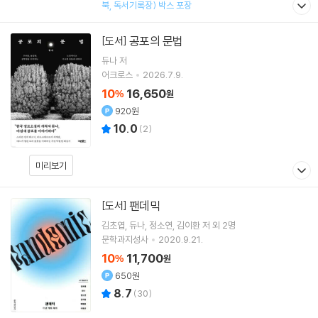
북, 독서기록장) 박스 포장
공포의 문법
[도서]
듀나
저
어크로스
2026.7.9.
10
16,650
%
원
920원
10.0
(
2
)
미리보기
팬데믹
[도서]
김초엽
듀나
정소연
김이환
저 외 2명
문학과지성사
2020.9.21.
10
11,700
%
원
650원
8.7
(
30
)