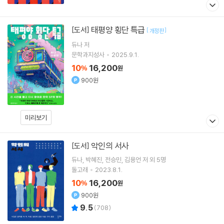
태평양 횡단 특급
[도서]
[
]
개정판
듀나
저
문학과지성사
2025.9.1.
10
16,200
%
원
900원
미리보기
악인의 서사
[도서]
듀나
박혜진
전승민
김용언
저 외 5명
돌고래
2023.8.1.
10
16,200
%
원
900원
9.5
(
708
)