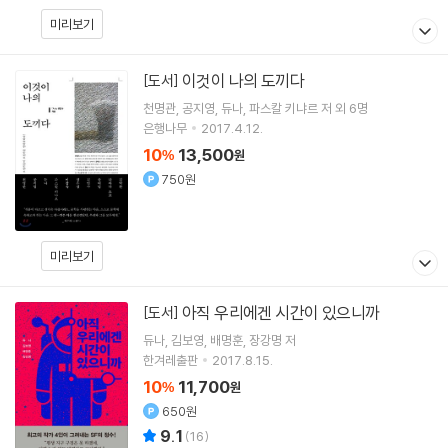
미리보기
이것이 나의 도끼다
[도서]
천명관
공지영
듀나
파스칼 키냐르
저 외 6명
은행나무
2017.4.12.
10
13,500
%
원
750원
미리보기
아직 우리에겐 시간이 있으니까
[도서]
듀나
김보영
배명훈
장강명
저
한겨레출판
2017.8.15.
10
11,700
%
원
650원
9.1
(
16
)