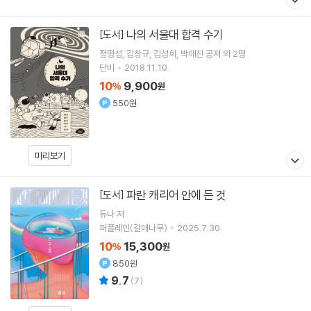
나의 서울대 합격 수기
[도서]
정명섭
김창규
김성희
박애진
공저 외 2명
단비
2018.11.10.
10
9,900
%
원
550원
미리보기
파란 캐리어 안에 든 것
[도서]
듀나
저
퍼플레인(갈매나무)
2025.7.30.
10
15,300
%
원
850원
9.7
(
7
)