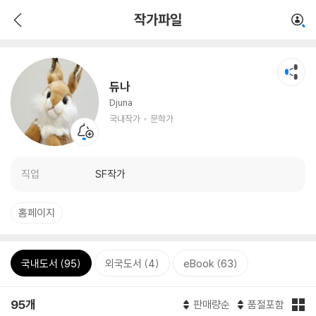
작가파일
듀나
Djuna
국내작가
문학가
직업
SF작가
홈페이지
국내도서 (95)
외국도서 (4)
eBook (63)
95개
판매량순
품절포함