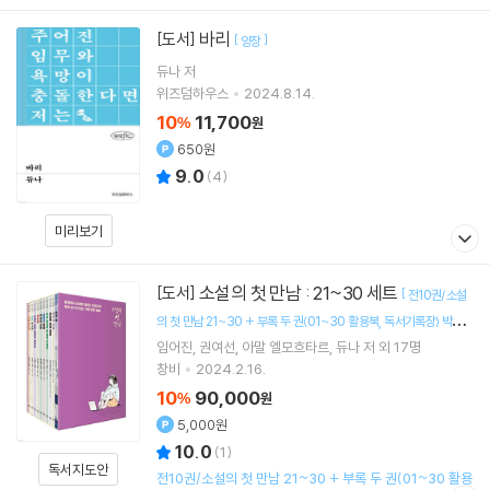
바리
[도서]
[
]
양장
듀나
저
위즈덤하우스
2024.8.14.
10
11,700
%
원
650원
9.0
(
4
)
미리보기
소설의 첫 만남 : 21~30 세트
[도서]
[
전10권/소설
의 첫 만남 21~30 + 부록 두 권(01~30 활용북
독서기록장) 박스
]
임어진
권여선
아말 엘모흐타르
듀나
저 외 17명
포장
창비
2024.2.16.
10
90,000
%
원
5,000원
10.0
(
1
)
독서지도안
전10권/소설의 첫 만남 21~30 + 부록 두 권(01~30 활용