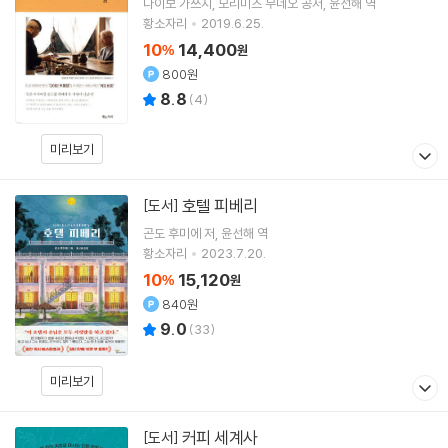
다이보 가쓰지
모리미츠 무네오
공저
윤선해
역
황소자리
2019.6.25.
10
14,400
%
원
800원
8.8
(
4
)
미리보기
호텔 피베리
[도서]
곤도 후미에
저
윤선해
역
황소자리
2023.7.20.
10
15,120
%
원
840원
9.0
(
33
)
미리보기
커피 세계사
[도서]