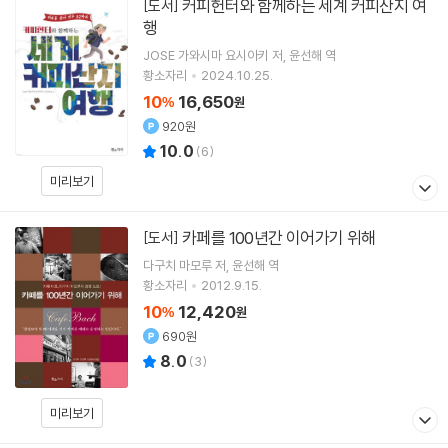
커피헌터와 함께하는 세계 커피산지 여
[도서]
행
JOSE 가와시마 요시아키
저
윤선해
역
황소자리
2024.10.25.
10
16,650
%
원
920원
10.0
(
6
)
미리보기
카페를 100년간 이어가기 위해
[도서]
다구치 마모루
저
윤선해
역
황소자리
2012.9.15.
10
12,420
%
원
690원
8.0
(
3
)
미리보기