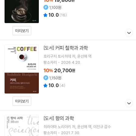
%
원
1,100원
10.0
(
16
)
미리보기
커피 철학과 과학
[도서]
호리구치 토시히데
저
윤선해
역
황소자리
2026.4.20.
10
20,700
%
원
1,150원
10.0
(
4
)
미리보기
향의 과학
[도서]
히라야마 노리아키
저
윤선해
역
이진규
감수
황소자리
2021.7.30.