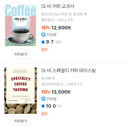
커피 교과서
[도서]
호리구치 토시히데
저
윤선해
역
벨라루나
2012.2.5.
10
12,600
%
원
700원
9.7
(
29
)
절판
미리보기
스페셜티 커피 테이스팅
[도서]
윤선해
역
웅진리빙하우스
2015.3.2.
10
13,500
%
원
750원
10.0
(
3
)
절판
미리보기