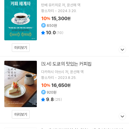
탄베 유키히로
저
윤선해
역
황소자리
2024.3.20.
10
15,300
%
원
850원
10.0
(
10
)
미리보기
도쿄의 맛있는 커피집
[도서]
다카하시 아쓰시
저
윤선해
역
황소자리
2023.8.25.
10
16,650
%
원
920원
9.8
(
25
)
미리보기