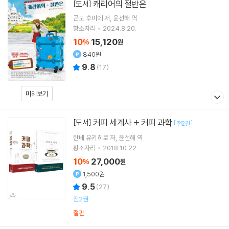
캐리어의 절반은
[도서]
곤도 후미에
저
윤선해
역
황소자리
2024.8.20.
10
15,120
%
원
840원
9.8
(
17
)
미리보기
커피 세계사 + 커피 과학
[도서]
[
]
전2권
탄베 유키히로
저
윤선해
역
황소자리
2018.10.22.
10
27,000
%
원
1,500원
9.5
(
27
)
전2권
절판