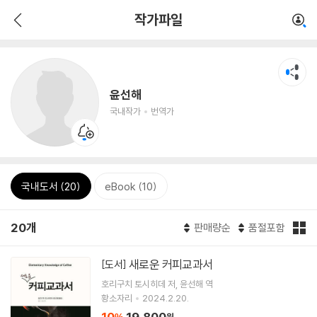
작가파일
윤선해
국내작가
번역가
국내도서 (20)
eBook (10)
20개
판매량순
품절포함
새로운 커피교과서
[도서]
호리구치 토시히데
저
윤선해
역
황소자리
2024.2.20.
10
19,800