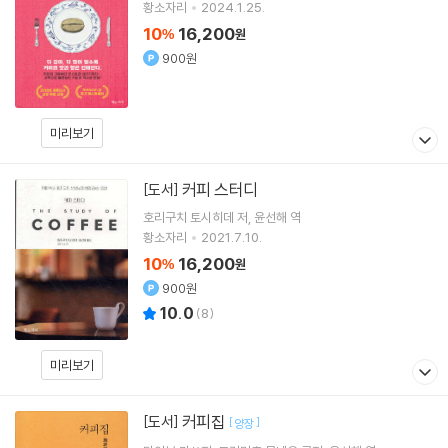
황소자리
2024.1.25.
10
16,200
%
원
900원
미리보기
커피 스터디
[도서]
호리구치 토시히데
저
윤선해
역
황소자리
2021.7.10.
10
16,200
%
원
900원
10.0
(
8
)
미리보기
커피집
[도서]
[
]
양장