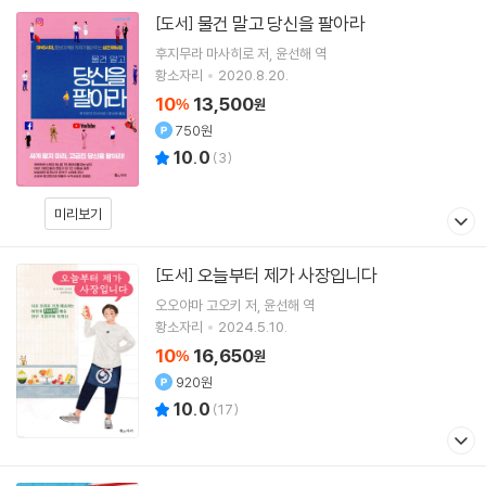
물건 말고 당신을 팔아라
[도서]
후지무라 마사히로
저
윤선해
역
황소자리
2020.8.20.
10
13,500
%
원
750원
10.0
(
3
)
미리보기
오늘부터 제가 사장입니다
[도서]
오오야마 고오키
저
윤선해
역
황소자리
2024.5.10.
10
16,650
%
원
920원
10.0
(
17
)