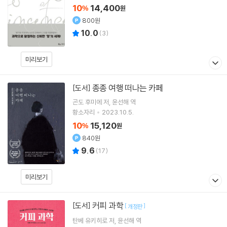
10
14,400
%
원
800원
10.0
(
3
)
미리보기
종종 여행 떠나는 카페
[도서]
곤도 후미에
저
윤선해
역
황소자리
2023.10.5.
10
15,120
%
원
840원
9.6
(
17
)
미리보기
커피 과학
[도서]
[
]
개정판
탄베 유키히로
저
윤선해
역