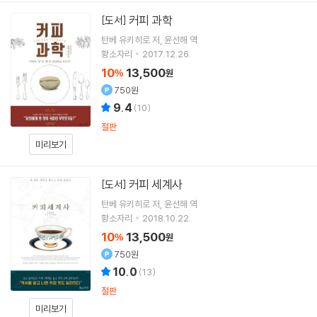
커피 과학
[도서]
탄베 유키히로
저
윤선해
역
황소자리
2017.12.26.
10
13,500
%
원
750원
9.4
(
10
)
절판
미리보기
커피 세계사
[도서]
탄베 유키히로
저
윤선해
역
황소자리
2018.10.22.
10
13,500
%
원
750원
10.0
(
13
)
절판
미리보기