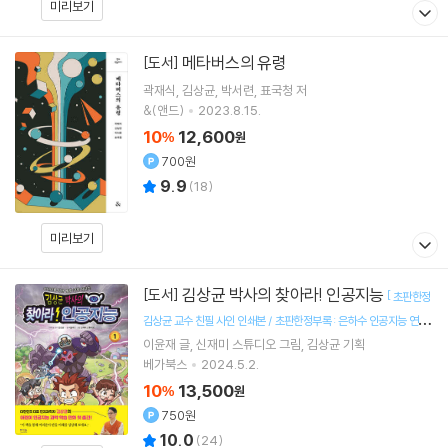
미리보기
메타버스의 유령
[도서]
곽재식
김상균
박서련
표국청
저
&(앤드)
2023.8.15.
10
12,600
%
원
700원
9.9
(
18
)
미리보기
김상균 박사의 찾아라! 인공지능
[도서]
[
초판한정
김상균 교수 친필 사인 인쇄본 / 초판한정부록 : 은하수 인공지능 연구
]
이윤재
글
신재미 스튜디오
그림
김상균
기획
소 가이드맵 (책과랩핑)
베가북스
2024.5.2.
10
13,500
%
원
750원
10.0
(
24
)