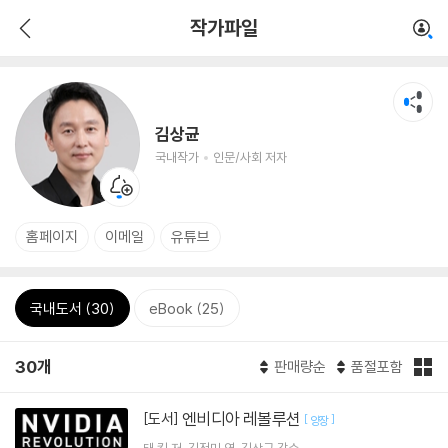
작가파일
김상균
국내작가
인문/사회 저자
홈페이지
이메일
유튜브
국내도서 (30)
eBook (25)
30개
판매량순
품절포함
엔비디아 레볼루션
[도서]
[
]
양장