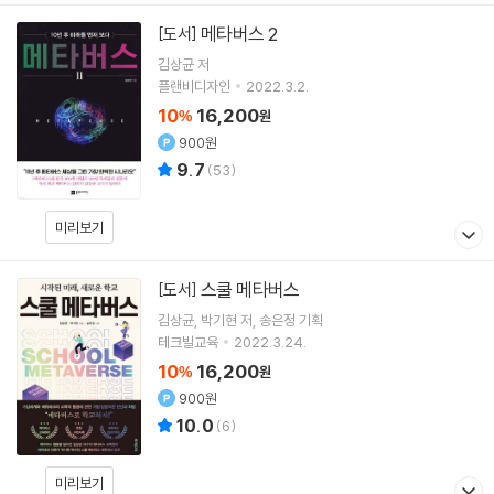
메타버스 2
[도서]
김상균
저
플랜비디자인
2022.3.2.
10
16,200
%
원
900원
9.7
(
53
)
미리보기
스쿨 메타버스
[도서]
김상균
박기현
저
송은정
기획
테크빌교육
2022.3.24.
10
16,200
%
원
900원
10.0
(
6
)
미리보기