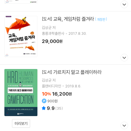
교육, 게임처럼 즐겨라
[도서]
[
]
개정판
김상균
저
홍릉과학출판사
2017.8.30.
29,000
원
가르치지 말고 플레이하라
[도서]
김상균
저
플랜비디자인
2019.8.6.
10
16,200
%
원
900원
9.9
(
35
)
미리보기