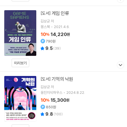
게임 인류
[도서]
김상균
저
몽스북
2021.4.6.
10
14,220
%
원
790원
9.5
(
39
)
미리보기
기억의 낙원
[도서]
김상균
저
웅진지식하우스
2024.8.22.
10
15,300
%
원
850원
9.8
(
100
)