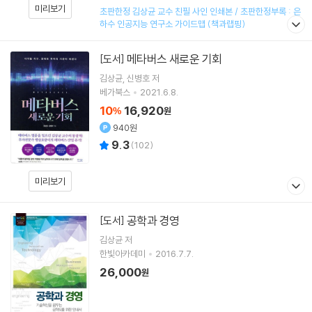
미리보기
초판한정 김상균 교수 친필 사인 인쇄본 / 초판한정부록 : 은
하수 인공지능 연구소 가이드맵 (책과랩핑)
메타버스 새로운 기회
[도서]
김상균
신병호
저
베가북스
2021.6.8.
10
16,920
%
원
940원
9.3
(
102
)
미리보기
공학과 경영
[도서]
김상균
저
한빛아카데미
2016.7.7.
26,000
원