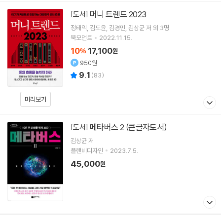
머니 트렌드 2023
[도서]
정태익
김도윤
김경민
김상균
저 외 3명
북모먼트
2022.11.15.
10
17,100
%
원
950원
9.1
(
83
)
미리보기
메타버스 2 (큰글자도서)
[도서]
김상균
저
플랜비디자인
2023.7.5.
45,000
원