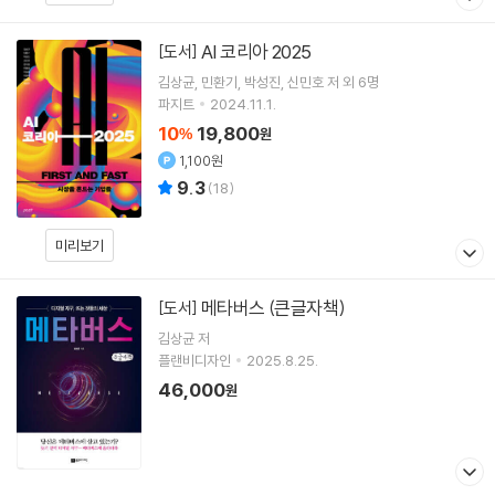
AI 코리아 2025
[도서]
김상균
민환기
박성진
신민호
저 외 6명
파지트
2024.11.1.
10
19,800
%
원
1,100원
9.3
(
18
)
미리보기
메타버스 (큰글자책)
[도서]
김상균
저
플랜비디자인
2025.8.25.
46,000
원