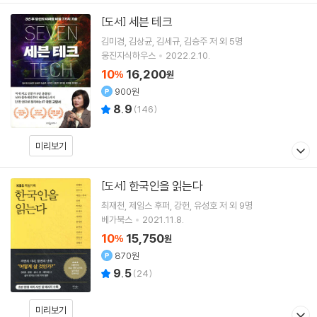
세븐 테크
[도서]
김미경
김상균
김세규
김승주
저 외 5명
웅진지식하우스
2022.2.10.
10
16,200
%
원
900원
8.9
(
146
)
미리보기
한국인을 읽는다
[도서]
최재천
제임스 후퍼
강헌
유성호
저 외 9명
베가북스
2021.11.8.
10
15,750
%
원
870원
9.5
(
24
)
미리보기