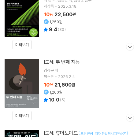
태 킴
저
김정민
역
김상균
감수
서삼독
2025.3.18.
10
22,500
%
원
1,250원
9.4
(
30
)
미리보기
두 번째 지능
[도서]
김상균
저
북스톤
2026.2.4.
10
21,600
%
원
1,200원
10.0
(
5
)
미리보기
휴머노이드
[도서]
[
]
초판 한정 : 저자 친필 메시지 인쇄본