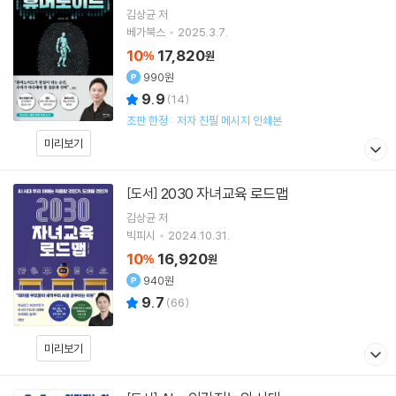
김상균
저
베가북스
2025.3.7.
10
17,820
%
원
990원
9.9
(
14
)
초판 한정 : 저자 친필 메시지 인쇄본
미리보기
2030 자녀교육 로드맵
[도서]
김상균
저
빅피시
2024.10.31.
10
16,920
%
원
940원
9.7
(
66
)
미리보기