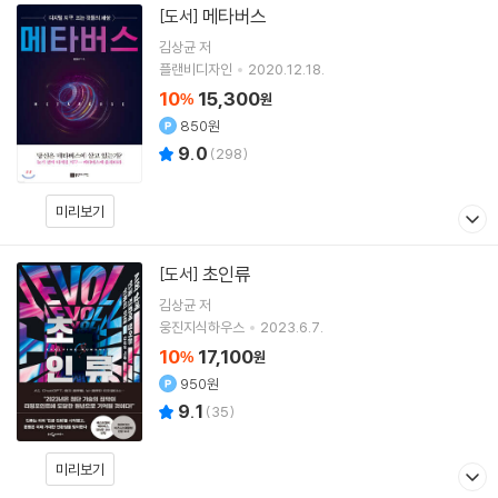
메타버스
[도서]
김상균
저
플랜비디자인
2020.12.18.
10
15,300
%
원
850원
9.0
(
298
)
미리보기
초인류
[도서]
김상균
저
웅진지식하우스
2023.6.7.
10
17,100
%
원
950원
9.1
(
35
)
미리보기