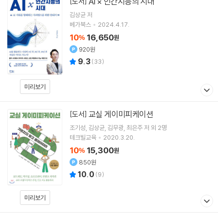
AI × 인간지능의 시대
[도서]
김상균
저
베가북스
2024.4.17.
10
16,650
%
원
920원
9.3
(
33
)
미리보기
교실 게이미피케이션
[도서]
조기성
김상균
김무광
최은주
저 외 2명
테크빌교육
2020.3.20.
10
15,300
%
원
850원
10.0
(
9
)
미리보기