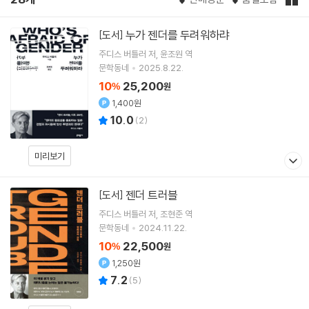
누가 젠더를 두려워하랴
[도서]
주디스 버틀러
저
윤조원
역
문학동네
2025.8.22.
10
25,200
%
원
1,400원
10.0
(
2
)
미리보기
젠더 트러블
[도서]
주디스 버틀러
저
조현준
역
문학동네
2024.11.22.
10
22,500
%
원
1,250원
7.2
(
5
)