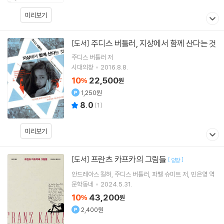
미리보기
주디스 버틀러, 지상에서 함께 산다는 것
[도서]
주디스 버틀러
저
시대의창
2016.8.8.
10
22,500
%
원
1,250원
8.0
(
1
)
미리보기
프란츠 카프카의 그림들
[도서]
[
]
양장
안드레아스 킬허
주디스 버틀러
파벨 슈미트
저
민은영
역
문학동네
2024.5.31.
10
43,200
%
원
2,400원