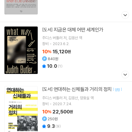
지금은 대체 어떤 세계인가
[도서]
주디스 버틀러
저
김응산
역
창비
2023.6.2.
10
15,120
%
원
840원
10.0
(
1
)
연대하는 신체들과 거리의 정치
[도서]
[
]
양장
주디스 버틀러
저
김응산
양효실
역
창비
2020.7.24.
10
22,500
%
원
250원
9.3
(
9
)