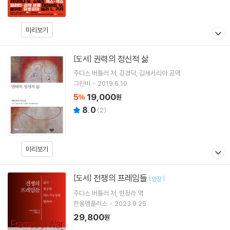
미리보기
권력의 정신적 삶
[도서]
주디스 버틀러
저
강경덕
김세서리아
공역
그린비
2019.6.10.
5
19,000
%
원
8.0
(
2
)
미리보기
전쟁의 프레임들
[도서]
[
]
양장
주디스 버틀러
저
한정라
역
한울엠플러스
2023.9.25.
29,800
원