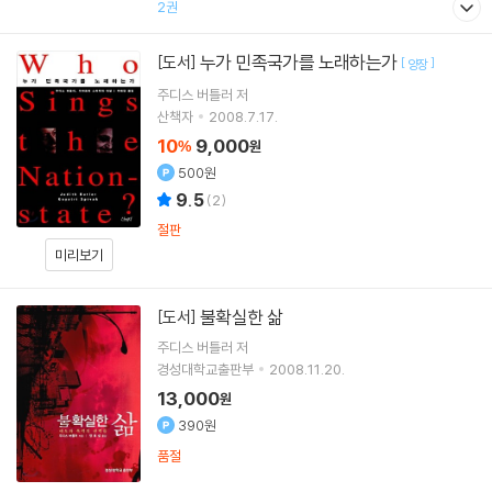
2권
누가 민족국가를 노래하는가
[도서]
[
]
양장
주디스 버틀러
저
산책자
2008.7.17.
10
9,000
%
원
500원
9.5
(
2
)
절판
미리보기
불확실한 삶
[도서]
주디스 버틀러
저
경성대학교출판부
2008.11.20.
13,000
원
390원
품절