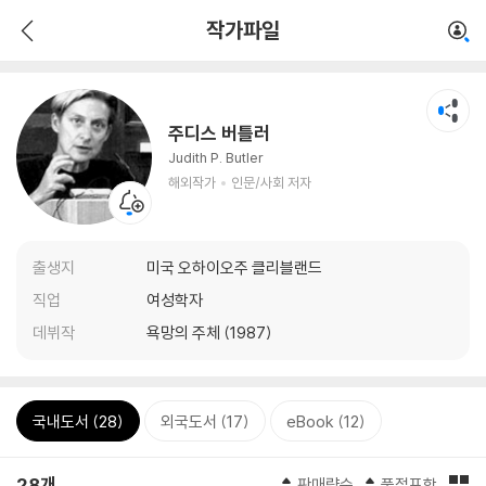
작가파일
주디스 버틀러
Judith P. Butler
해외작가
인문/사회 저자
출생지
미국 오하이오주 클리블랜드
직업
여성학자
데뷔작
욕망의 주체 (1987)
국내도서 (28)
외국도서 (17)
eBook (12)
28개
판매량순
품절포함