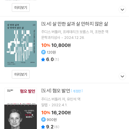
미리보기
살 만한 삶과 살 만하지 않은 삶
[도서]
주디스 버틀러
프레데리크 보름스
저
조현준
역
문학과지성사
2024.12.26.
10
10,800
%
원
120원
6.0
(
1
)
미리보기
혐오 발언
[도서]
[
]
개정판
주디스 버틀러
저
유민석
역
알렙
2022.4.1.
10
16,200
%
원
900원
9.2
(
6
)