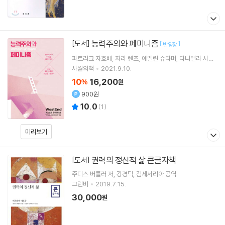
능력주의와 페미니즘
[도서]
[
]
반양장
파트리크 자흐베
자라 렌츠
에벨린 슈타머
다니엘라 시크
저 외 20명
사월의책
2021.9.10.
10
16,200
%
원
900원
10.0
(
1
)
미리보기
권력의 정신적 삶 큰글자책
[도서]
주디스 버틀러
저
강경덕
김세서리아
공역
그린비
2019.7.15.
30,000
원