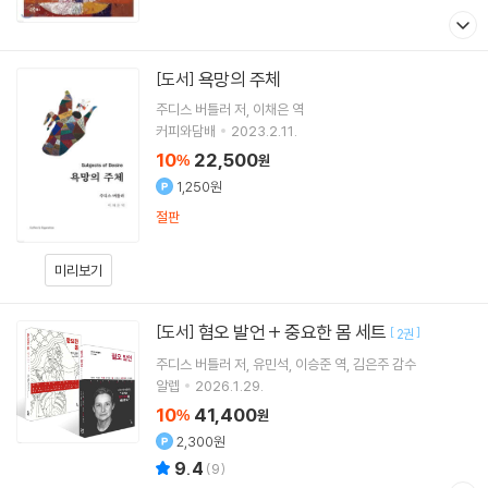
욕망의 주체
[도서]
주디스 버틀러
저
이채은
역
커피와담배
2023.2.11.
10
22,500
%
원
1,250원
절판
미리보기
혐오 발언 + 중요한 몸 세트
[도서]
[
]
2권
주디스 버틀러
저
유민석
이승준
역
김은주
감수
알렙
2026.1.29.
10
41,400
%
원
2,300원
9.4
(
9
)