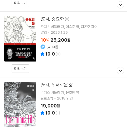
미리보기
중요한 몸
[도서]
주디스 버틀러
저
이승준
역
김은주
감수
알렙
2026.1.29.
10
25,200
%
원
1,400원
10.0
(
3
)
미리보기
위태로운 삶
[도서]
주디스 버틀러
저
윤조원
역
필로소픽
2018.9.21.
19,000
원
10.0
(
1
)