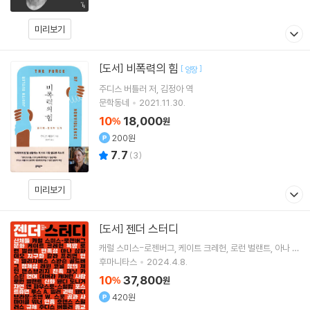
미리보기
비폭력의 힘
[도서]
[
]
양장
주디스 버틀러
저
김정아
역
문학동네
2021.11.30.
10
18,000
%
원
200원
7.7
(
3
)
미리보기
젠더 스터디
[도서]
캐럴 스미스-로젠버그
케이트 크레헌
로런 벌랜트
아나 삼
파이오
저 외 30명
후마니타스
2024.4.8.
10
37,800
%
원
420원