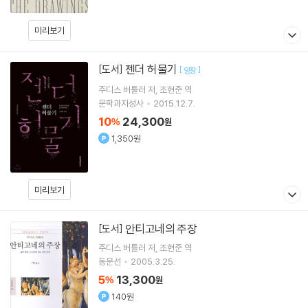
미리보기
젠더 허물기
[도서]
[
]
양장
주디스 버틀러
저
조현준
역
문학과지성사
2015.12.7.
10
24,300
%
원
1,350원
미리보기
안티고네의 주장
[도서]
주디스 버틀러
저
조현준
역
동문선
2005.3.25.
5
13,300
%
원
140원