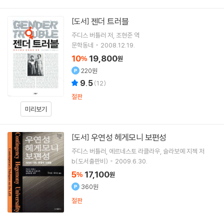
젠더 트러블
[도서]
주디스 버틀러
저
조현준
역
문학동네
2008.12.19.
10
19,800
%
원
220원
9.5
(
12
)
절판
미리보기
우연성 헤게모니 보편성
[도서]
주디스 버틀러
에르네스토 라클라우
슬라보예 지젝
저
b(도서출판비)
2009.6.30.
5
17,100
%
원
360원
절판