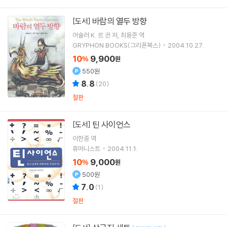
바람의 열두 방향
[도서]
어슐러 K. 르 귄
저
최용준
역
GRYPHON BOOKS(그리폰북스)
2004.10.27.
10
9,900
%
원
550원
8.8
(
20
)
절판
틴 사이언스
[도서]
이한중
역
휴머니스트
2004.11.1.
10
9,000
%
원
500원
7.0
(
1
)
절판