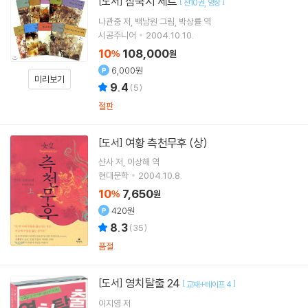
삼국지 세트
[도서]
[
]
전10권
양장
나관중
저
백남원
그림
박상률
역
시공주니어
2004.10.10.
10
108,000
%
원
6,000원
미리보기
9.4
(
5
)
절판
여황 측천무후 (상)
[도서]
샨사
저
이상해
역
현대문학
2004.10.8.
10
7,650
%
원
420원
8.3
(
35
)
품절
영치탈출 24
[도서]
[
]
교재+테이프 4
이지영 저