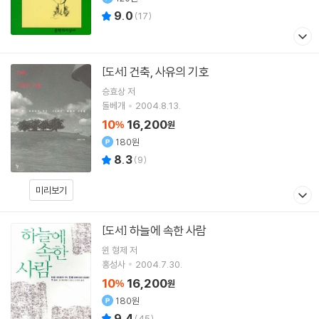
9.0
(
17
)
건축, 사유의 기호
[도서]
승효상
저
돌베개
2004.8.13.
10
16,200
%
원
180원
8.3
(
9
)
미리보기
하늘에 속한 사람
[도서]
윈 형제
저
홍성사
2004.7.30.
10
16,200
%
원
180원
9.4
(
45
)