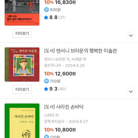
10
16,830
%
원
930원
8.8
(
21
)
미리보기
앤서니 브라운의 행복한 미술관
[도서]
앤서니 브라운
저
서애경
역
웅진주니어
2004.6.25.
10
12,600
%
원
700원
9.3
(
40
)
미리보기
사라진 손바닥
[도서]
나희덕
저
문학과지성사
2004.8.27.
10
10,800
%
원
120원