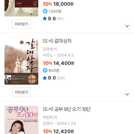
10
18,000
%
원
1,000원
9.6
(
61
)
미리보기
갈대상자
[도서]
김영애 저
두란노
2004.4.2.
10
14,400
%
원
800원
9.0
(
24
)
미리보기
공부 9단 오기 10단
[도서]
박원희
저
김영사
2004.7.24.
10
12,420
%
원