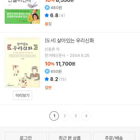
480원
6.8
(
4
)
품절
살아있는 우리신화
[도서]
신동흔
저
한겨레신문사
2004.9.25.
10
11,700
%
원
650원
8.2
(
15
)
절판
미리보기
1
2
3
4
로그인
최근 본 상품
주문/배송