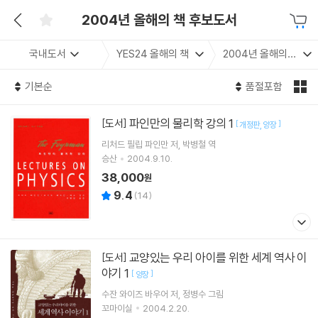
2004년 올해의 책 후보도서
국내도서
YES24 올해의 책
2004년 올해의 책 후보도서
기본순
품절포함
파인만의 물리학 강의 1
[도서]
[
]
개정판
양장
리처드 필립 파인만
저
박병철
역
승산
2004.9.10.
38,000
원
9.4
(
14
)
교양있는 우리 아이를 위한 세계 역사 이
[도서]
야기 1
[
]
양장
수잔 와이즈 바우어
저
정병수
그림
꼬마이실
2004.2.20.