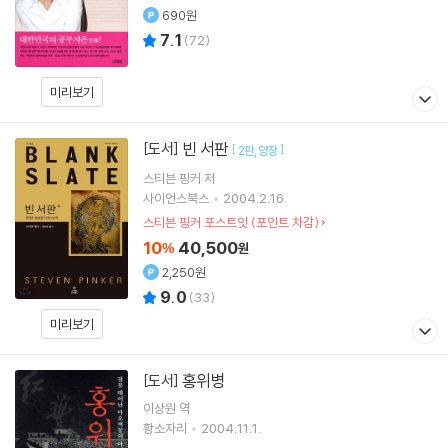
690원
7.1
(
72
)
미리보기
빈 서판
[도서]
[
]
2판
양장
스티븐 핑커
저
사이언스북스
2004.2.16.
스티븐 핑커 포스트잇 (포인트 차감)
10
40,500
%
원
2,250원
9.0
(
33
)
미리보기
홍위병
[도서]
이상원
역
황소자리
2004.11.1.