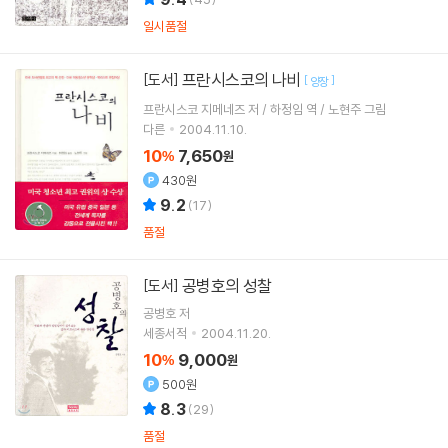
일시품절
프란시스코의 나비
[도서]
[
]
양장
프란시스코 지메네즈 저 / 하정임 역 / 노현주 그림
다른
2004.11.10.
10
7,650
%
원
430원
9.2
(
17
)
품절
공병호의 성찰
[도서]
공병호
저
세종서적
2004.11.20.
10
9,000
%
원
500원
8.3
(
29
)
품절