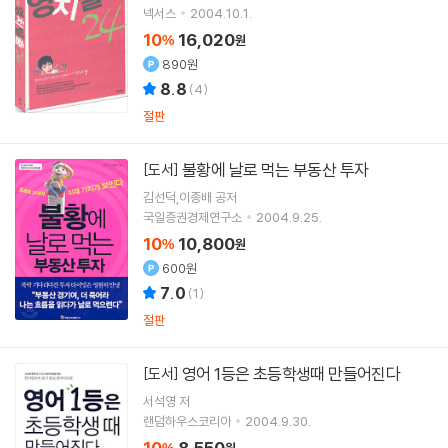
넥서스
2004.10.1.
10
16,020
%
원
890원
8.8
(
4
)
절판
불황에 날로 먹는 부동산 투자
[도서]
김선덕,이종배 공저
국일증권경제연구소
2004.9.25.
10
10,800
%
원
600원
7.0
(
1
)
절판
영어 1등은 초등학생때 만들어진다
[도서]
서석영 저
랜덤하우스코리아
2004.9.30.
10
8,550
%
원