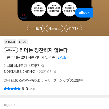
미리보기
카드뉴스
공유하기
소득공제
EPUB
리더는 칭찬하지 않는다
eBook
나쁜 리더는 없다 서툰 리더가 있을 뿐
EPUB
기시미 이치로
저
류두진
역
알에이치코리아(RHK)
2021.05.14.
원서
ほめるのをやめよう－リ-ダ-シップの誤解=
9.3
28
10,500
원