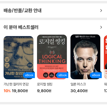
배송/반품/교환 안내
이 분야 베스트셀러
가난한 찰리의 연감
로지컬 씽킹
일론 머스크
워
10
19,800
9,800
30,400
1
%
원
원
원