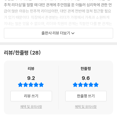
주적 리더십’을 말할 때 대인 관계에 주안점을 둔 아들러 심리학에 관한 언
급이 많은 이유는 민주적 리더십이란, 대인 관계 전반에 걸쳐 접근할 필요
가 있기 때문이다. 직장에서 존경받는 리더가 가정에서 가족과 소원하게
지내는 일은 있을 수 없으며, 리더와 직원의 관계는 직함만 다를 뿐 관계는
대등하다는 점이 민주적인 아들러식 리더십의 핵심이다. 이 책에서 소개하
출판사 리뷰 더보기
고 있는 28가지 아들러식 리더십은 기존의 리더십을 부정하는 이론이 대
다수이다. 예를 들면 리더는 카리스마가 필요 없고, 혼내는 것을 관둬야 하
며, 직원을 존경하고 신뢰해야 한다는 것이다. 또한 결단할 용기, 결정할 용
리뷰/한줄평
28
기, 변화할 용기를 가져야 직원에게 존경받을 수 있음을 이야기 한다.
한편, 리더에게는 미움받을 용기가 필요 없다고 말한다. ‘미움받을 용기’는
리뷰
한줄평
리더의 눈치를 살펴가며 해야 할 말을 못 하는 직원에게 필요한 것이지, 리
9.2
9.6
더가 내세울 것은 아니기 때문이다. ‘리더는 미움받을 용기’가 필요하다며
배짱을 부리는 리더는 주변 사람들을 난처하게 할 뿐이다. 올바르게 기능
하고 있는 조직에는 배짱이 아니라 리더의 유연함과 직원과의 의사소통,
리뷰 쓰기
한줄평 쓰기
협력, 존중이 필요하다. 혼란한 시대에 어떤 리더십으로 조직을 운영하고
싶은가. 그 해답이 여기에 있다.
혜택 및 유의사항
혜택 및 유의사항