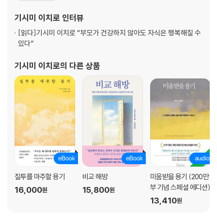
7 미움받을 용기를 버려라
필과 강연 활동을 펼치며, 수많은 사람을 상대로 카운슬러의 역할을
기시미 이치로
인터뷰
8 리더로서 할 수 있는 일을 생각하라
해주고 있다. 『기시미 이치로의 삶과 죽음』, 『
9 웃음이 있는 직장을 만들어라
[읽다]
기시미 이치로 “부모가 건강하지 않아도 자식은 행복해질 수
10 리더에게 필요한 정성과 친절, 관대함의 의미
있다”
11 공적을 가로채지 마라
12 직원 탓을 하지 마라
기시미 이치로
의 다른 상품
13 분위기를 바꿀 용기를 가져라
3장 혼돈의 시대, 리더가 가져야 하는 것
1 결단할 용기
2 결정할 용기
3 변화할 용기
2부 리더십에 관한 개인적인 경험과 Q&A
질투를 마주할 용기
비교 해방
미움받을 용기 (200만
4장 리더십에 관해 아들러 심리학에서 배운 것들
부 기념 스페셜 에디션)
16,000
15,800
원
원
1 과제의 분리
13,410
원
2 스스로의 가치를 인정하는 용기
3 혼내는 것의 문제