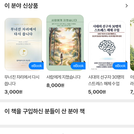
이 분야 신상품
무너진 자리에서 다시
사람에게 지쳤습니다
시대의 선구자 30명의
아
씁니다
스트레스 해체 수업
라
8,000
원
3,000
5,000
7
원
원
이 책을 구입하신 분들이 산 분야 책