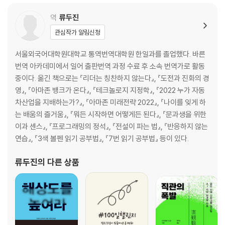
4 칭찬하는 것의 문제
역
류두진
5 인정 욕구
관심작가 알림신청
6 경쟁에 관하여
7 미움받을 용기
서울외국어대학원대학교 통역번역대학원 한일과를 졸업했다. 바른
번역 아카데미에서 일어 출판번역 과정 수료 후 소속 번역가로 활동
5장 좋은 리더가 되고 싶은 사람들과의 대화
중이다. 옮긴 책으로는 『리더는 칭찬하지 않는다』, 『도전과 진화의 경
1 직원의 유약함과 완고함에 관하여
영』, 『아마존 뱅크가 온다』, 『테크놀로지 지정학』, 『2022 누가 자동
2 리더의 생각을 전하는 것에 관하여
차산업을 지배하는가?』, 『아마존 미래전략 2022』, 『나이를 잊게 하
3 혼내는 것과 칭찬하는 것, 그리고 예의에 관하여
는 배움의 즐거움』, 『뭐든 시작하면 어떻게든 된다』, 『문과생을 위한
4 혼내지 않는 것과 얕보이는 것, 타인에게 받는 평가에 관하여
이과 센스』, 『프로그래밍의 정석』, 『전설이 파는 법』, 『반응하지 않는
5 자기 자신의 의욕에 관하여
연습』, 『3색 볼펜 읽기 공부법』, 『7번 읽기 공부법』 등이 있다.
6 열정이 없는 직원에 대한 고민에 관하여
류두진
의 다른 상품
마치며