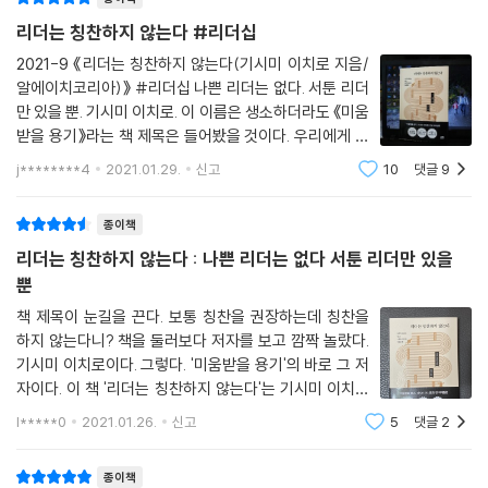
리더는 칭찬하지 않는다 #리더십
2021-9 《리더는 칭찬하지 않는다(기시미 이치로 지음/
알에이치코리아)》 #리더십 나쁜 리더는 없다. 서툰 리더
만 있을 뿐. 기시미 이치로. 이 이름은 생소하더라도 《미움
받을 용기》라는 책 제목은 들어봤을 것이다. 우리에게 심
리학이란 프로이트만이 있는 것이 아니라는 강한 임팩트
j********4
2021.01.29.
신고
10
댓글
9
를 주었던 저자의 베스트셀러 《미움받을 용기》. 이 책을
통해 아들러라는 심리학자를 알게
종이책
리더는 칭찬하지 않는다 : 나쁜 리더는 없다 서툰 리더만 있을
뿐
책 제목이 눈길을 끈다. 보통 칭찬을 권장하는데 칭찬을
하지 않는다니? 책을 둘러보다 저자를 보고 깜짝 놀랐다.
기시미 이치로이다. 그렇다. '미움받을 용기'의 바로 그 저
자이다. 이 책 '리더는 칭찬하지 않는다'는 기시미 이치로
가 생각하는 리더십은 무엇인지를 보여주고 있다. 책
l*****0
2021.01.26.
신고
5
댓글
2
은 크게 2부로 나누어져 있다. 1부에서는 저자가 리더십에
대해 '닛케이 톱리더'에
종이책