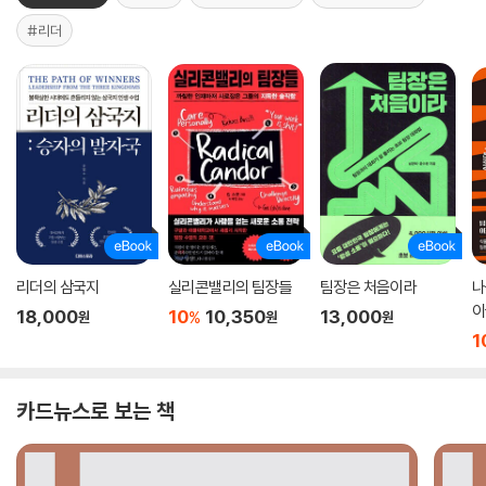
#리더
리더의 삼국지
실리콘밸리의 팀장들
팀장은 처음이라
나
이
18,000
10
10,350
13,000
%
원
원
원
1
카드뉴스로 보는 책