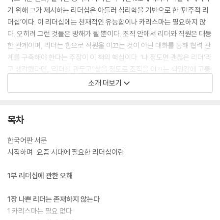
기 위해 그가 제시하는 리더십은 아들러 심리학을 기반으로 한 ‘민주적 리
더십’이다. 이 리더십에는 천재적인 유능함이나 카리스마는 필요하지 않
다. 오히려 그런 것들은 방해가 될 뿐이다. 조직 안에서 리더와 직원은 대등
한 관계이며, 리더는 힘으로 직원을 이끄는 것이 아닌 대화를 통해 협력 관
계를 구축해야 한다는 주장이 이 책의 핵심이다. ‘나 정도면 괜찮은 리더’라
고 생각했다면, ‘리더를 관두고’ 싶을 정도로 조직을 이끄는 책임감에 고통
스럽다면, 성패의 기준을 세우기가 늘 어려워 ‘결단할 용기’가 필요하다면,
소개 더보기
리더십에 관한 ‘오해’를 파괴하고, 리더십의 ‘본질’에 집중해야 한다.
1부에서는 서툰 리더들이 알아야 할 리더십에 관한 오해를 전하며, 리더가
목차
되는 게 고통스러운 사람들을 위해 심리적인 문제를 고민한다. 혼란한 시
대에 리더가 할 수 있는 것, 해야 하는 것, 해서는 안 되는 것에 대해서도 다
한국어판 서문
뤘다. 2부에서는 아들러 심리학을 기반으로 저자가 리더십에 관해 배운 점
시작하며-요즘 시대에 필요한 리더십이란
들과 리더들을 대상으로 진행한 강연을 Q&A 형식으로 묶었다. 현직에서
일하고 있는 리더라면 가장 궁금해할 만한 내용들이 다수 수록되어 있다.
1부 리더십에 관한 오해
뉴노멀 시대가 요구하는 유연한 리더십을 갖추고 싶다면 이 책을 통해 방
향성을 찾을 수 있을 것이다.
1장 나쁜 리더는 존재하지 않는다
1 카리스마는 필요 없다