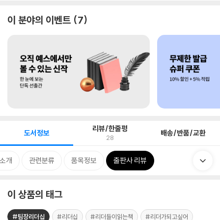
이 분야의 이벤트
7
리뷰/한줄평
도서정보
배송/반품/교환
28
 소개
관련분류
품목정보
출판사 리뷰
이 상품의 태그
#팀장리더십
#리더십
#리더들이읽는책
#리더가되고싶어