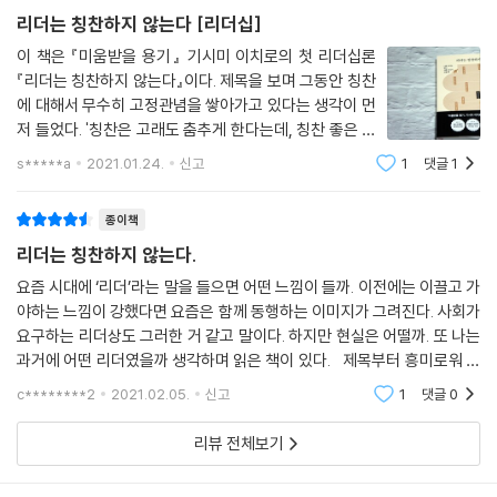
리더는 칭찬하지 않는다 [리더십]
이 책은 『미움받을 용기』 기시미 이치로의 첫 리더십론
『리더는 칭찬하지 않는다』이다. 제목을 보며 그동안 칭찬
에 대해서 무수히 고정관념을 쌓아가고 있다는 생각이 먼
저 들었다. '칭찬은 고래도 춤추게 한다는데, 칭찬 좋은 거
아니야? 왜 리더는 칭찬하지 않는다고 하지?' 등등 책의
s*****a
2021.01.24.
신고
1
댓글
1
제목부터 지금까지와는 다른 무언가를 건네받을 듯 기대
가 된다. 특히 기시미 이치로가 전하는
종이책
리더는 칭찬하지 않는다.
요즘 시대에 ‘리더’라는 말을 들으면 어떤 느낌이 들까. 이전에는 이끌고 가
야하는 느낌이 강했다면 요즘은 함께 동행하는 이미지가 그려진다. 사회가
요구하는 리더상도 그러한 거 같고 말이다. 하지만 현실은 어떨까. 또 나는
과거에 어떤 리더였을까 생각하며 읽은 책이 있다. 제목부터 흥미로워 읽
은 책 ‘리더는 칭찬하지 않는다.’였다. 제목 자체로만 봤을 때 나는 칭찬하
c********2
2021.02.05.
신고
1
댓글
0
리뷰 전체보기