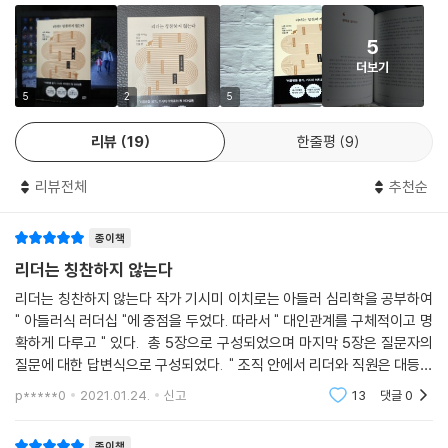
5
더보기
5
2
5
리뷰
19
한줄평
9
리뷰전체
추천순
종이책
리더는 칭찬하지 않는다
리더는 칭찬하지 않는다 작가 기시미 이치로는 아들러 심리학을 공부하여
" 아들러식 러더십 "에 중점을 두었다. 따라서 " 대인관계를 구체적이고 명
확하게 다루고 " 있다. 총 5장으로 구성되었으며 마지막 5장은 질문자의
질문에 대한 답변식으로 구성되었다. " 조직 안에서 리더와 직원은 대등한
관계이며, 리더는 힘으로 직원을 이끄는 것이 아닌 대화를 통해 협력 관계
p*****0
2021.01.24.
신고
13
댓글
0
를 구축해
종이책