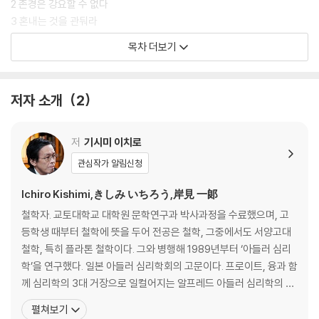
2 존경은 강요할 수 없다
3 혼내는 것을 관둬라
4 칭찬을 관둬라
목차 더보기
5 용기를 줘라
6 공헌은 자기희생이 아니다
7 존경하고 신뢰하라
저자 소개
2
8 경쟁이 없는 직장을 만들어라
9 행복하기 위해 일하라
10 타인에게 도움이 된다는 생각으로 일해야 한다
저
기시미 이치로
11 리더의 방향성에 관한 고민
관심작가 알림신청
12 리더가 할 수 있는 것과 할 수 없는 것
Ichiro Kishimi,きしみ いちろう,岸見 一郞
2장 서툰 리더는 존재한다
철학자. 교토대학교 대학원 문학연구과 박사과정을 수료했으며, 고
1 리더라는 직책이 적성에 맞지 않는다
등학생 때부터 철학에 뜻을 두어 전공은 철학, 그중에서도 서양고대
2 리더의 고독과 고립
철학, 특히 플라톤 철학이다. 그와 병행해 1989년부터 ‘아들러 심리
3 처음부터 뛰어난 리더는 없다
학’을 연구했다. 일본 아들러 심리학회의 고문이다. 프로이트, 융과 함
4 회사를 물려받기가 힘들다
께 심리학의 3대 거장으로 일컬어지는 알프레드 아들러 심리학의 정
5 리더라서 너무 힘들다
수를 담은 『미움받을 용기』로 전 세계적인 반향을 일으켰다. 아들러
펼쳐보기
6 행복을 팔아라
열풍을 몰고 왔던 그는 여전히 아들러 심리학과 고대철학에 관한 집