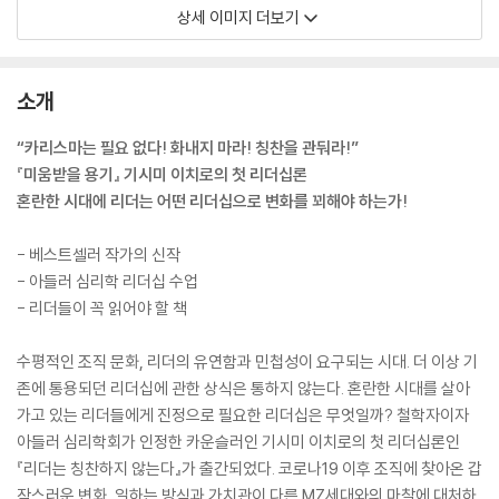
상세 이미지 더보기
소개
“카리스마는 필요 없다! 화내지 마라! 칭찬을 관둬라!”
『미움받을 용기』 기시미 이치로의 첫 리더십론
혼란한 시대에 리더는 어떤 리더십으로 변화를 꾀해야 하는가!
- 베스트셀러 작가의 신작
- 아들러 심리학 리더십 수업
- 리더들이 꼭 읽어야 할 책
수평적인 조직 문화, 리더의 유연함과 민첩성이 요구되는 시대. 더 이상 기
존에 통용되던 리더십에 관한 상식은 통하지 않는다. 혼란한 시대를 살아
가고 있는 리더들에게 진정으로 필요한 리더십은 무엇일까? 철학자이자
아들러 심리학회가 인정한 카운슬러인 기시미 이치로의 첫 리더십론인
『리더는 칭찬하지 않는다』가 출간되었다. 코로나19 이후 조직에 찾아온 갑
작스러운 변화, 일하는 방식과 가치관이 다른 MZ세대와의 마찰에 대처하