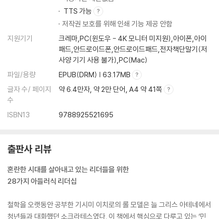
TTS 가능
저작권 보호를 위해 인쇄 기능 제공 안함
지원기기
크레마,PC(윈도우 - 4K 모니터 미지원),아이폰,아이
패드,안드로이드폰,안드로이드패드,전자책단말기(저
사양 기기 사용 불가),PC(Mac)
파일/용량
EPUB(DRM) | 63.17MB
글자 수/ 페이지
약 6.4만자, 약 2만 단어, A4 약 41쪽
수
ISBN13
9788925521695
출판사 리뷰
혼란한 시대를 살아내고 있는 리더들을 위한
28가지 아들러식 리더십
철학을 오랫동안 공부한 기시미 이치로의 롤 모델은 늘 그리스 아테네에서
청년들과 대화했던 소크라테스였다. 이 책에서 핵심으로 다루고 있는 ‘민