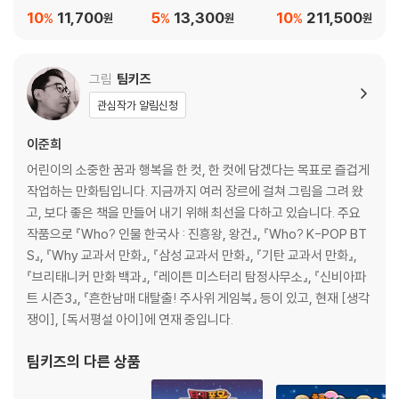
10
11,700
5
13,300
10
211,500
%
%
%
원
원
원
그림
팀키즈
관심작가 알림신청
이준희
어린이의 소중한 꿈과 행복을 한 컷, 한 컷에 담겠다는 목표로 즐겁게
작업하는 만화팀입니다. 지금까지 여러 장르에 걸쳐 그림을 그려 왔
고, 보다 좋은 책을 만들어 내기 위해 최선을 다하고 있습니다. 주요
작품으로 『Who? 인물 한국사 : 진흥왕, 왕건』, 『Who? K-POP BT
S』, 『Why 교과서 만화』, 『삼성 교과서 만화』, 『기탄 교과서 만화』,
『브리태니커 만화 백과』, 『레이튼 미스터리 탐정사무소』, 『신비아파
트 시즌3』, 『흔한남매 대탈출! 주사위 게임북』 등이 있고, 현재 [생각
쟁이], [독서평설 아이]에 연재 중입니다.
팀키즈
의 다른 상품