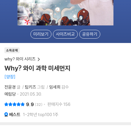
미리보기
사이즈비교
공유하기
소득공제
why? 와이 시리즈
Why? 와이 과학 미세먼지
양장
전윤경
글
팀키즈
그림
임세희
감수
예림당
2021.05.30.
9.9
판매지수
156
32
베스트
1-2학년 top100 1주