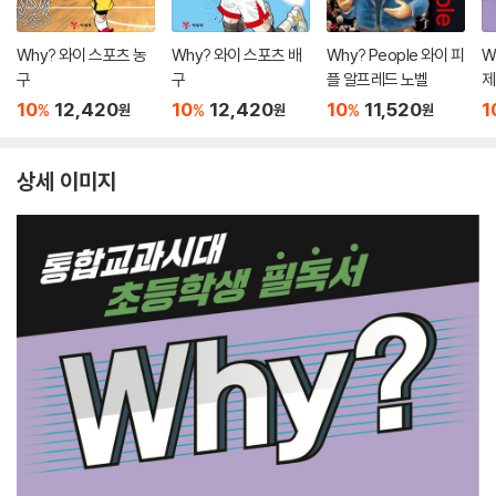
Why? 와이 스포츠 농
Why? 와이 스포츠 배
Why? People 와이 피
W
구
구
플 알프레드 노벨
제
10
12,420
10
12,420
10
11,520
1
%
%
%
원
원
원
상세 이미지