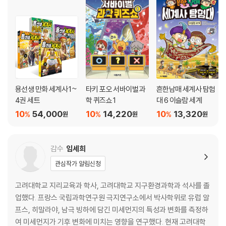
용선생 만화 세계사 1~
타키 포오 서바이벌 과
흔한남매 세계사 탐험
4권 세트
학 퀴즈쇼 1
대 6 이슬람 세계
10
54,000
10
14,220
10
13,320
%
%
%
원
원
원
감수
임세희
관심작가 알림신청
고려대학교 지리교육과 학사, 고려대학교 지구환경과학과 석사를 졸
업했다. 프랑스 국립과학연구원 극지연구소에서 박사학위로 유럽 알
프스, 히말라야, 남극 빙하에 담긴 미세먼지의 특성과 변화를 측정하
여 미세먼지가 기후 변화에 미치는 영향을 연구했다. 현재 고려대학