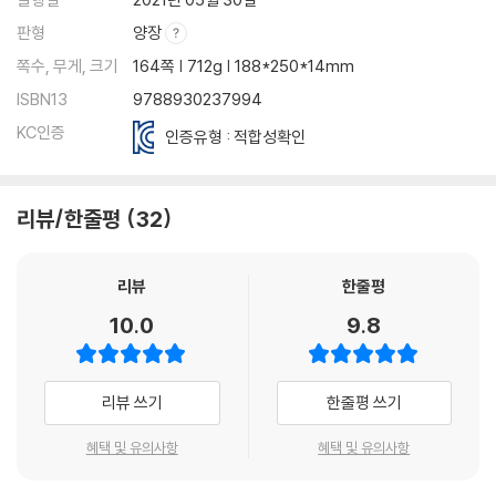
판형
양장
쪽수, 무게, 크기
164쪽 | 712g | 188*250*14mm
ISBN13
9788930237994
KC인증
인증유형 : 적합성확인
리뷰/한줄평
32
리뷰
한줄평
10.0
9.8
리뷰 쓰기
한줄평 쓰기
혜택 및 유의사항
혜택 및 유의사항