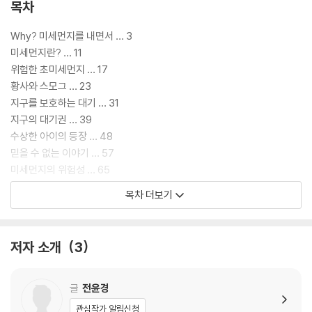
목차
Why? 미세먼지를 내면서 … 3
미세먼지란? … 11
위험한 초미세먼지 … 17
황사와 스모그 … 23
지구를 보호하는 대기 … 31
지구의 대기권 … 39
수상한 아이의 등장 … 48
믿을 수 없는 이야기 … 57
미세먼지의 위험성 … 65
한백산 실험의 미스터리 … 73
목차 더보기
기상이란? … 80
신기한 기상 체험 … 88
수상한 메모 … 98
저자 소개
3
미행 … 104
기후 변화의 심각성 … 111
박태평 연구원이 범인? … 119
글
전윤경
운명의 날 … 127
관심작가 알림신청