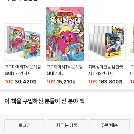
고구마머리TV 음식 탐
고구마머리TV 음식 탐
최태성의 한능검 한국
고
험대 1~2권 세트
험대 2 미국
사 1~13권 세트
니
트
10
30,420
10
15,210
10
163,800
1
%
%
%
원
원
원
이 책을 구입하신 분들이 산 분야 책
로그인
최근 본 상품
주문/배송