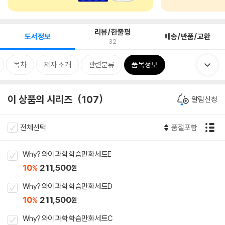
리뷰/한줄평
도서정보
배송/반품/교환
32
목차
저자 소개
관련분류
품목정보
이 상품의 시리즈
107
알림신청
전체선택
품절포함
Why? 와이 과학 학습만화 세트E
10
211,500
%
원
Why? 와이 과학 학습만화 세트D
10
211,500
%
원
Why? 와이 과학 학습만화 세트C