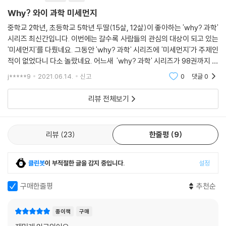
Why? 와이 과학 미세먼지
중학교 2학년, 초등학교 5학년 두딸(15살, 12살)이 좋아하는 'why? 과학'
시리즈 최신간입니다. 이번에는 갈수록 사람들의 관심의 대상이 되고 있는
'미세먼지'를 다뤘네요. 그동안 'why? 과학' 시리즈에 '미세먼지'가 주제인
적이 없었다니 다소 놀랐네요. 어느새 'why? 과학' 시리즈가 98권까지 발
간됐네요. 100권은 언제쯤 나오려나요^^ 예스24에서 받은 여러가지 상
j*****9
2021.06.14.
신고
0
댓글
0
품권을 사용해서
리뷰 전체보기
리뷰
23
한줄평
9
클린봇
이 부적절한 글을 감지 중입니다.
설정
구매한줄평
추천순
종이책
구매