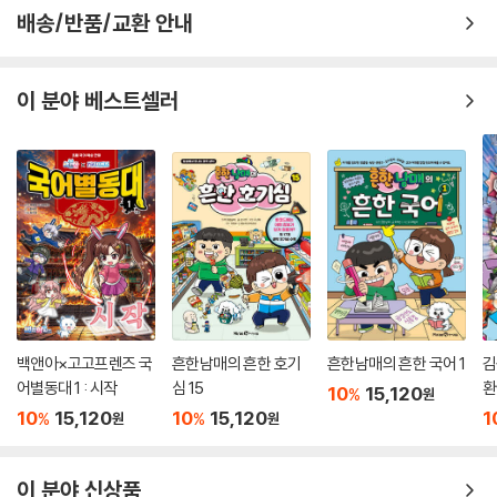
배송/반품/교환 안내
이 분야 베스트셀러
백앤아×고고프렌즈 국
흔한남매의 흔한 호기
흔한남매의 흔한 국어 1
김
어별동대 1 : 시작
심 15
환
10
15,120
%
원
10
15,120
10
15,120
1
%
%
원
원
이 분야 신상품