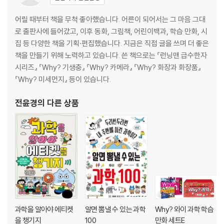
범인은 누구? … 134
실험의 결과는? … 142
어릴 때부터 책을 무척 좋아했습니다. 어른이 되어서는 그 마음 그대
소중한 환경을 지키자! … 150
로 출판사에 들어갔고, 이후 동화, 그림책, 어린이백과, 학습 만화, 시
에필로그 … 157
집 등 다양한 책을 기획·편집했습니다. 지금은 직접 글을 쓰며 더 좋은
핵심 용어 다시 보기 … 160
책을 만들기 위해 노력하고 있습니다. 쓴 책으로는 『런닝맨 급수한자
시리즈』 『Why? 기생충』 『Why? 카메라』 『Why? 화장과 화장품』
『Why? 미세먼지』 등이 있습니다.
전윤경
의 다른 상품
과학을 알아야 에티켓
알면 뽐낼 수 있는 과학
Why? 와이 과학 학습
을 챙기지
100
만화 세트E