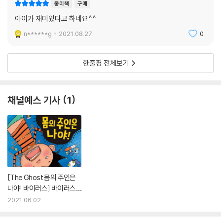
종이책
구매
아이가 재미있다고 하네요^^
n******g
2021.08.27.
0
한줄평 전체보기
채널예스 기사
1
[The Ghost 몸의 주인은
나야! 바이러스] 바이러스
가 몸의 주인이라고?
2021.06.02.