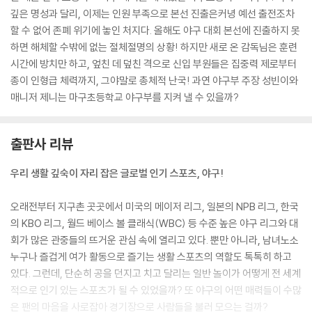
깊은 명성과 달리, 이제는 인원 부족으로 본선 진출은커녕 예선 출전조차
할 수 없어 존폐 위기에 놓인 처지다. 올해도 야구 대회 본선에 진출하지 못
하면 해체할 수밖에 없는 절체절명의 상황! 하지만 새로 온 감독님은 훈련
시간에 방치만 하고, 엎친 데 덮친 격으로 신입 부원들은 집중력 제로부터
종이 인형급 체력까지, 그야말로 총체적 난국! 과연 야구부 주장 성빈이와
매니저 제니는 마구초등학교 야구부를 지켜 낼 수 있을까?
출판사 리뷰
우리 생활 깊숙이 자리 잡은 글로벌 인기 스포츠, 야구!
오래전부터 지구촌 곳곳에서 미국의 메이저 리그, 일본의 NPB 리그, 한국
의 KBO 리그, 월드 베이스 볼 클래식(WBC) 등 수준 높은 야구 리그와 대
회가 많은 관중들의 뜨거운 관심 속에 열리고 있다. 뿐만 아니라, 남녀노소
누구나 즐겁게 여가 활동으로 즐기는 생활 스포츠의 역할도 톡톡히 하고
있다. 그런데, 단순히 공을 던지고 치고 달리는 일반 놀이가 어떻게 전 세계
적으로 인기 있는 스포츠가 될 수 있었을까? 또 야구의 어떤 매력들이 수많
은 팬의 마음을 사로잡아 경기장으로 사람들을 불러 모으는 걸까?