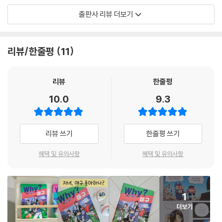
출판사 리뷰 더보기
치밀한 두뇌 싸움과 과학적 분석이 빚어낸 발명품!
야구가 다른 스포츠와 구분되는 가장 두드러진 특징은, 고도의 두뇌 싸움
리뷰/한줄평
11
과 전략이 치밀하고 대담하게 드러난다는 점이다. 흔히 야구를 전략 스포
츠, 두뇌 스포츠라는 별명으로 부르는데, 이는 경기 중 감독과 선수가 어떠
한 순간에 어떤 전략으로 대응하는지에 따라 승패가 좌우되기 때문이다.
리뷰
한줄평
야구는 경기 중 발생한 모든 이벤트가 다양한 형태와 수치 데이터로 기록
10.0
9.3
되며, 감독과 선수들은 이를 토대로 경기 상황에 맞는 공격·수비 전략을 세
우게 된다. 한편, 야구는 상대적으로 약한 팀이 강한 팀을 이기거나 아주 작
은 실수가 승패를 결정하는 등 예측하기 어려운 결과를 자주 보여주기에
리뷰 쓰기
한줄평 쓰기
마치 한 편의 인생 역전 드라마를 본 듯한 진한 감동과 울림, 희로애락을 준
다.
혜택 및 유의사항
혜택 및 유의사항
『Why? 스포츠 - 야구』는 초등학교 야구부의 오합지졸 구성원들이 보여
주는 생존·성장 스토리를 통해 야구가 갖고 있는 극적인 매력들을 한가득
1
담았다. 또한 애니메이션을 연상케 하는 역동적인 일러스트를 활용해 야구
더보기
선수가 갖추어야 할 기본기와 실전 훈련 노하우들을 생생하게 보여 준다.