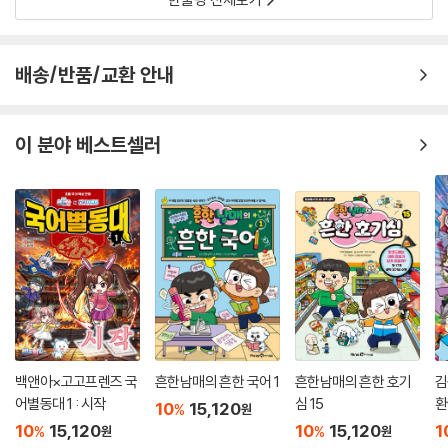
배송/반품/교환 안내
이 분야 베스트셀러
백앤아×고고프렌즈 국
흔한남매의 흔한 국어 1
흔한남매의 흔한 호기
김
어별동대 1 : 시작
심 15
환
10
15,120
%
원
10
15,120
10
15,120
1
%
%
원
원