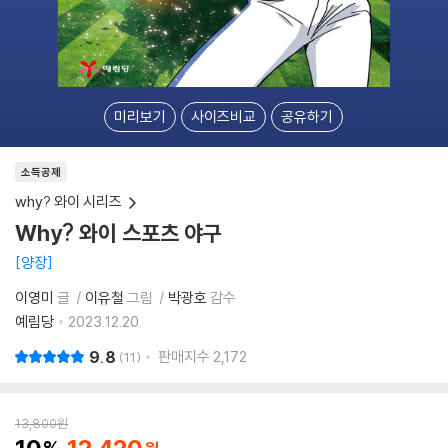
미리보기
사이즈비교
공유하기
소득공제
why? 와이 시리즈
Why? 와이 스포츠 야구
양장
이영미
글
이유철
그림
박광호
감수
예림당
2023.12.20.
9.8
판매지수
2,172
11
13,800
원