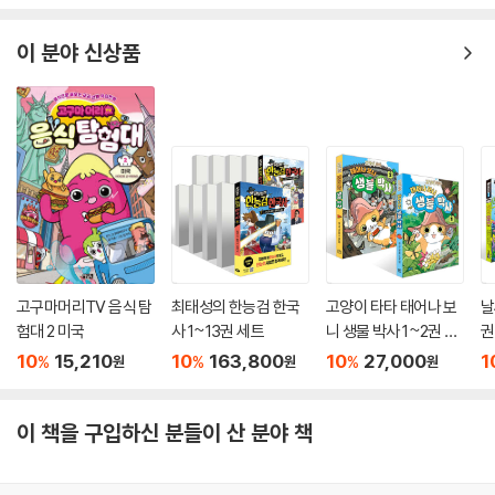
이 분야 신상품
고구마머리TV 음식 탐
최태성의 한능검 한국
고양이 타타 태어나 보
날
험대 2 미국
사 1~13권 세트
니 생물 박사 1~2권 세
권
트
10
15,210
10
163,800
10
27,000
1
%
%
%
원
원
원
이 책을 구입하신 분들이 산 분야 책