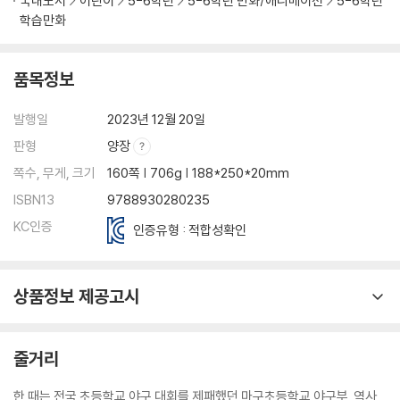
국내도서
어린이
5-6학년
5-6학년 만화/애니메이션
5-6학년
학습만화
품목정보
발행일
2023년 12월 20일
판형
양장
쪽수, 무게, 크기
160쪽 | 706g | 188*250*20mm
ISBN13
9788930280235
KC인증
인증유형 : 적합성확인
상품정보 제공고시
줄거리
한 때는 전국 초등학교 야구 대회를 제패했던 마구초등학교 야구부. 역사