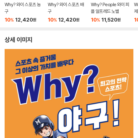
Why? 와이 스포츠 농
Why? 와이 스포츠 배
Why? People 와이 피
W
구
구
플 알프레드 노벨
제
10
12,420
10
12,420
10
11,520
1
%
%
%
원
원
원
상세 이미지