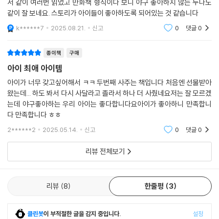
서 같이 여러번 읽었고 만화책 형식이다 보니 야구 좋아하지 않는 누나도
같이 잘 보네요. 스토리가 아이들이 좋아하도록 되어있는 것 같습니다
k******7
2025.08.21.
신고
0
댓글
0
종이책
구매
아이 최애 아이템
아이가 너무 갖고싶어해서 ㅋㅋ 두번째 사주는 책입니다 처음엔 선물받아
왔는데... 하도 봐서 다시 사달라고 졸라서 하나 더 사줬네요저는 잘 모르겠
는데 야구좋아하는 우리 아이는 좋다합니다요아이가 좋아하니 만족합니
다 만족합니다 ㅎㅎ
2******2
2025.05.14.
신고
0
댓글
0
리뷰 전체보기
리뷰
8
한줄평
3
클린봇
이 부적절한 글을 감지 중입니다.
설정