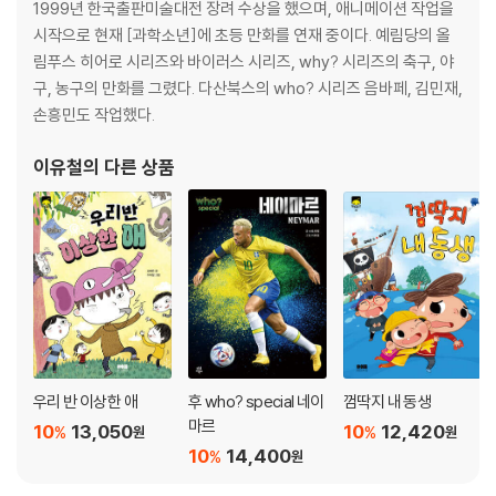
1999년 한국출판미술대전 장려 수상을 했으며, 애니메이션 작업을
시작으로 현재 [과학소년]에 초등 만화를 연재 중이다. 예림당의 올
림푸스 히어로 시리즈와 바이러스 시리즈, why? 시리즈의 축구, 야
구, 농구의 만화를 그렸다. 다산북스의 who? 시리즈 음바페, 김민재,
손흥민도 작업했다.
이유철
의 다른 상품
우리 반 이상한 애
후 who? special 네이
껌딱지 내 동생
마르
10
13,050
10
12,420
%
%
원
원
10
14,400
%
원