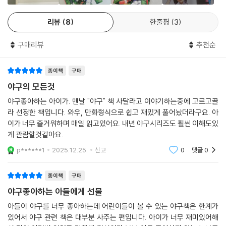
뿐만 아니라, 귀엽고 깜찍한 캐릭터들이 등장하는 일러스트 도감을 통해
야구를 처음 접하는 독자도 야구의 기본 규칙과 용어들을 한눈에 쉽게 이
리뷰
8
한줄평
3
해할 수 있도록 구성했다. 야구에 관한 모든 것! 『Why? 스포츠 - 야구』가
모든 궁금증을 한 방에 날려 줄 것이다.
구매리뷰
추천순
종이책
구매
야구의 모든것
야구좋아하는 아이가. 맨날 "야구" 책 사달라고 이야기하는중에 고르고골
라 선정한 책입니다. 와우, 만화형식으로 쉽고 재밌게 풀어놨더라구요. 아
이가 너무 즐거워하며 매일 읽고있어요. 내년 야구시리즈도 훨씬 이해도있
게 관람할것같아요.
p******1
2025.12.25.
신고
0
댓글
0
종이책
구매
야구좋아하는 아들에게 선물
아들이 야구를 너무 좋아하는데 어린이들이 볼 수 있는 야구책은 한계가
있어서 야구 관련 책은 대부분 사주는 편입니다. 아이가 너무 재미있어해