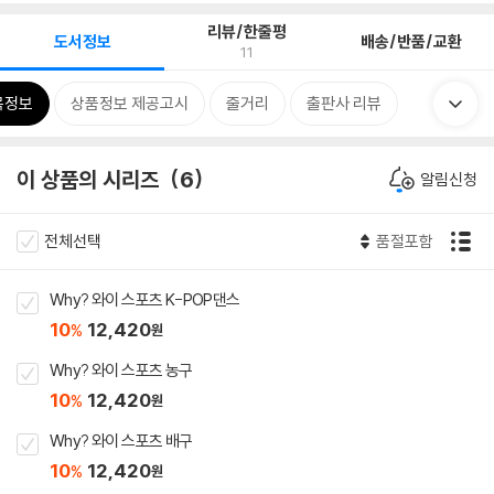
리뷰/한줄평
도서정보
배송/반품/교환
11
목정보
상품정보 제공고시
줄거리
출판사 리뷰
이 상품의 시리즈
6
알림신청
전체선택
품절포함
Why? 와이 스포츠 K-POP댄스
10
12,420
%
원
Why? 와이 스포츠 농구
10
12,420
%
원
Why? 와이 스포츠 배구
10
12,420
%
원