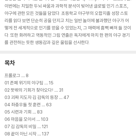
이번에는 치밀한 두뇌 싸움과 과학적 분석이 빚어낸 글로벌 인기 스포츠,
야구에 관한 모든 것들을 담았다. 초등학교 야구부의 오합지졸 성장 스토
리를 읽다 보면 단순히 공을 던지고 치는 일반 놀이에 불과했던 야구가 어
떻게 전 세계적으로 인기를 얻을 수 있었는지, 그 매력에 흠뻑 빠져 들 것이
다. 또한 화려하고 역동적인 그림 연출은 독자에게 마치 한 편의 야구 경기
를 관전하는 듯한 생동감과 깊은 울림을 선사한다.
목차
프롤로그 … 8
01 존폐 위기의 야구팀 … 15
02 뜻밖의 기회가 찾아오다! … 31
03 괴짜 지도자 김 감독의 등장 … 47
04 좌충우돌 첫 훈련 … 63
05 시련과 기회 … 83
06 마음을 모아서 … 103
07 김 감독의 비밀 … 121
08 끝이 아닌 시작 … 137