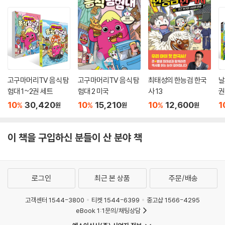
고구마머리TV 음식 탐
고구마머리TV 음식 탐
최태성의 한능검 한국
날
험대 1~2권 세트
험대 2 미국
사 13
권
10
30,420
10
15,210
10
12,600
1
%
%
%
원
원
원
이 책을 구입하신 분들이 산 분야 책
로그인
최근 본 상품
주문/배송
고객센터 1544-3800
티켓 1544-6399
중고샵 1566-4295
eBook 1:1문의/채팅상담