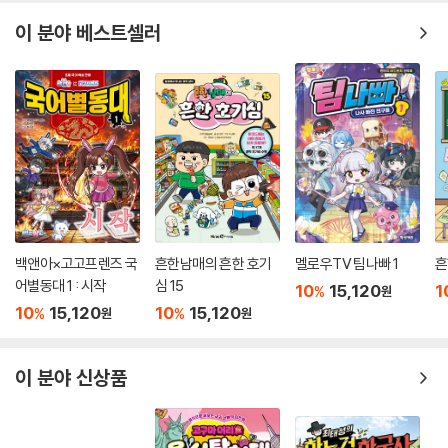
이 분야 베스트셀러
백앤아×고고프렌즈 국
흔한남매의 흔한 호기
멜로우TV 팀나빠 1
흔
어별동대 1 : 시작
심 15
10
15,120
1
%
원
10
15,120
10
15,120
%
%
원
원
이 분야 신상품