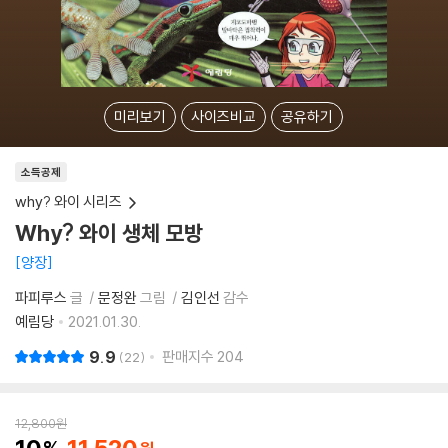
미리보기
사이즈비교
공유하기
소득공제
why? 와이 시리즈
Why? 와이 생체 모방
양장
파피루스
글
문정완
그림
김인선
감수
예림당
2021.01.30.
9.9
판매지수
204
22
12,800
원