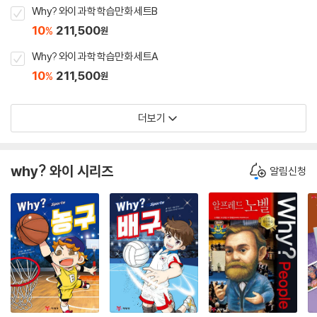
Why? 와이 과학 학습만화 세트B
10
211,500
%
원
Why? 와이 과학 학습만화 세트A
10
211,500
%
원
더보기
why? 와이 시리즈
알림신청