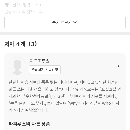
새의 날개-양력 … 40
물총새-고속 열차 … 47
박쥐-초음파 … 53
목차 더보기
벌집 구조 … 60
소금쟁이-점프 로봇 … 81
기름벌-흡착포 … 88
저자 소개
3
앵무조개와 제트 엔진 … 93
상어 비늘-속도 증가 … 98
전복 껍데기-탱크 … 105
글
파피루스
고래와 페이스메이커 … 112
관심작가 알림신청
게코도마뱀 … 120
사막 도마뱀 … 128
탄탄한 학습 정보와 톡톡 튀는 아이디어로, 재미있고 유익한 학습만
뱀 로봇 … 136
화를 쓰는 데 최선을 다하고 있습니다. 주요 작품으로는 『꼬질꼬질 인
소프트 로봇, 육지 동물 로봇 … 144
체과학』, 『수학천하통일(1, 2, 3권)』, 『카트라이더 지구를 지켜라』,
청정 기술과 생체 모방 기술의 미래 … 150
『돈을 알면 나도 부자』, 등이 있으며 「Why?」 시리즈, 「후 Who?」 시
에필로그 … 156
리즈에 참여하였습니다.
핵심 용어 다시 보기 … 160
파피루스
의 다른 상품