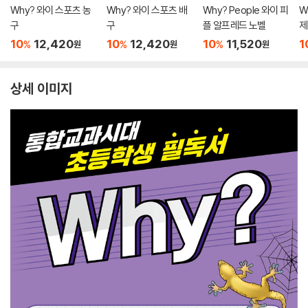
Why? 와이 스포츠 농
Why? 와이 스포츠 배
Why? People 와이 피
W
구
구
플 알프레드 노벨
제
10
12,420
10
12,420
10
11,520
1
%
%
%
원
원
원
상세 이미지