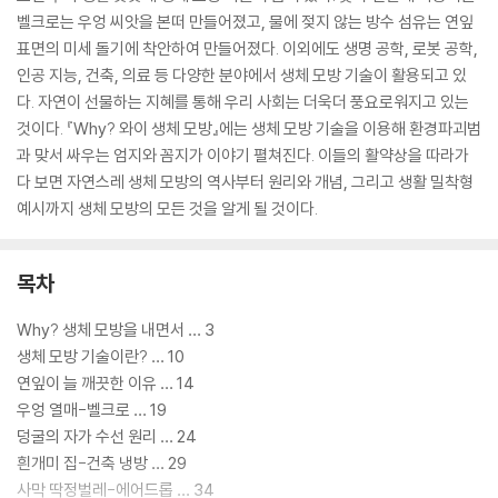
벨크로는 우엉 씨앗을 본떠 만들어졌고, 물에 젖지 않는 방수 섬유는 연잎
표면의 미세 돌기에 착안하여 만들어졌다. 이외에도 생명 공학, 로봇 공학,
인공 지능, 건축, 의료 등 다양한 분야에서 생체 모방 기술이 활용되고 있
다. 자연이 선물하는 지혜를 통해 우리 사회는 더욱더 풍요로워지고 있는
것이다. 『Why? 와이 생체 모방』에는 생체 모방 기술을 이용해 환경파괴범
과 맞서 싸우는 엄지와 꼼지가 이야기 펼쳐진다. 이들의 활약상을 따라가
다 보면 자연스레 생체 모방의 역사부터 원리와 개념, 그리고 생활 밀착형
예시까지 생체 모방의 모든 것을 알게 될 것이다.
목차
Why? 생체 모방을 내면서 … 3
생체 모방 기술이란? … 10
연잎이 늘 깨끗한 이유 … 14
우엉 열매-벨크로 … 19
덩굴의 자가 수선 원리 … 24
흰개미 집-건축 냉방 … 29
사막 딱정벌레-에어드롭 … 34