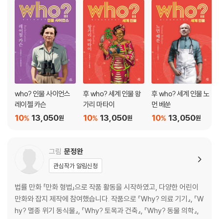
who? 인물 사이언스
후 who? 세계 인물 왕
후 who? 세계 인물 노
레이첼 카슨
가리 마타이
먼 베쑨
10
13,050
10
13,050
10
13,050
%
%
%
원
원
원
그림
문정완
관심작가 알림신청
법률 만화 「만화 형법」으로 작품 활동을 시작하였고, 다양한 어린이
만화와 잡지 제작에 참여했습니다. 작품으로 『Why? 의료 기기』, 『W
hy? 멸종 위기 동식물』, 『Why? 토목과 건축』, 『Why? 동물 의학』,