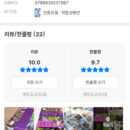
ISBN13
9788930237987
KC인증
인증유형 : 적합성확인
리뷰/한줄평
22
리뷰
한줄평
10.0
9.7
리뷰 쓰기
한줄평 쓰기
혜택 및 유의사항
혜택 및 유의사항
6
더보기