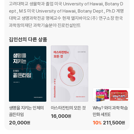
고려대학교 생물학과 졸업 미국 University of Hawaii, Botany D
ept., M.S 미국 University of Hawaii, Botany Dept., Ph.D 계명
대학교 생명과학전공 명예교수 현재 앨지바이오(주) 연구소장 한국
과학창의재단 과학기술분야 진로컨설턴트
김인선
의 다른 상품
생명을 지키는 인체의
아스타잔틴의 모든 것
Why? 와이 과학 학습
골든타임
만화 세트E
16,000
원
20,000
10
211,500
%
원
원