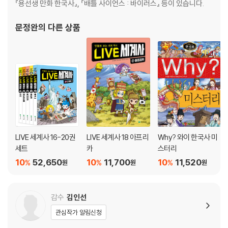
『용선생 만화 한국사』, 『배틀 사이언스 : 바이러스』 등이 있습니다.
문정완
의 다른 상품
LIVE 세계사 16-20권
LIVE 세계사 18 아프리
Why? 와이 한국사 미
세트
카
스터리
10
52,650
10
11,700
10
11,520
%
%
%
원
원
원
감수
김인선
관심작가 알림신청