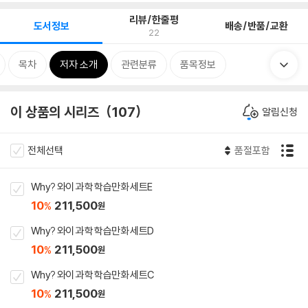
리뷰/한줄평
도서정보
배송/반품/교환
22
목차
저자 소개
관련분류
품목정보
이 상품의 시리즈
107
알림신청
전체선택
품절포함
Why? 와이 과학 학습만화 세트E
10
211,500
%
원
Why? 와이 과학 학습만화 세트D
10
211,500
%
원
Why? 와이 과학 학습만화 세트C
10
211,500
%
원