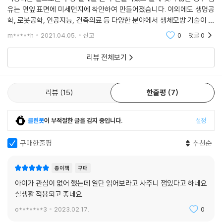
유는 연잎 표면에 미세먼지에 착안하여 만들어졌습니다. 이외에도 생명공
학, 로봇공학, 인공지능, 건축의료 등 다양한 분야에서 생체모방 기술이 활
용되고 있습니다. 자연이 선물하는 지혜를 통해 우리 사회는 더욱 더 풍요
m*****h
2021.04.05.
신고
0
댓글
0
로워지고 있습니
리뷰 전체보기
리뷰
15
한줄평
7
클린봇
이 부적절한 글을 감지 중입니다.
설정
구매한줄평
추천순
종이책
구매
아이가 관심이 없어 했는데 일단 읽어보라고 사주니 잼있다고 하네요
실생활 적용되고 좋네요.
o*******3
2023.02.17.
0