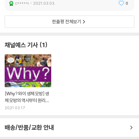
c*****i
2021.03.03.
0
한줄평 전체보기
채널예스 기사
1
[Why? 와이 생체 모방] 생
체 모방의 역사부터 원리와
개념
2021.03.17.
배송/반품/교환 안내