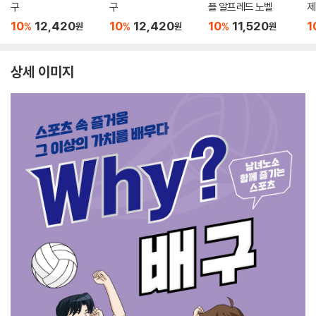
구
구
플 알프레드 노벨
제
10
12,420
10
12,420
10
11,520
1
%
%
%
원
원
원
상세 이미지