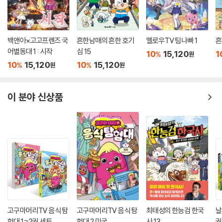
백앤아×고고프렌즈 국
흔한남매의 흔한 호기
멜로우TV 팀나빠 1
흔
어별동대 1 : 시작
심 15
10
15,120
1
%
원
10
15,120
10
15,120
%
%
원
원
이 분야 신상품
고구마머리TV 음식 탐
고구마머리TV 음식 탐
최태성의 한능검 한국
날
험대 1~2권 세트
험대 2 미국
사 13
권