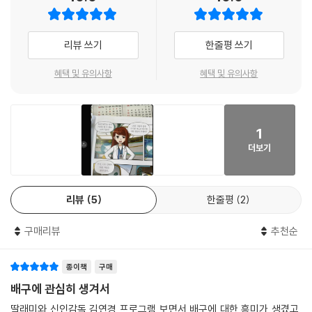
진행된다. 네트를 사이에 두고 경기해 몸싸움이 없는 대신, 공이 공중에 떠
있는 짧은 순간에 여러가지 전략이 펼쳐진다. 이를 가능하게 하는 것이 바
로 배구의 화려한 기술들이다.
리뷰 쓰기
한줄평 쓰기
〈Why? 스포츠 배구〉는 토리와 난새, 이로가 펼치는 열정 가득한 배구 이
혜택 및 유의사항
혜택 및 유의사항
야기를 통해 독자들을 스펙터클한 스포츠의 세계로 초대한다. 가상 현실
게임 속에서 벌어지는 몰입감 있는 스토리로 배구 선수가 되기 위해 갖춰
야 할 마음가짐과 필요한 기술들을 생생하게 그려 냈다. 또한 책 말미에 배
1
구에 관한 상식을 따로 실어 배구의 기본기를 쉽게 이해할 수 있도록 구성
더보기
했다.
배구에 관한 모든 것! 〈Why? 스포츠 배구〉에서 만나 보자.
리뷰
5
한줄평
2
구매리뷰
추천순
종이책
구매
배구에 관심히 생겨서
딸래미와 신인감독 김연경 프로그램 보면서 배구에 대한 흥미가 생겼고,