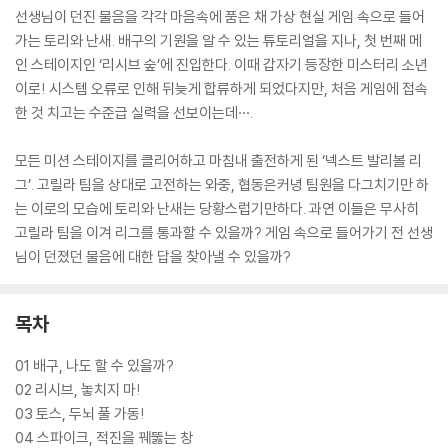
선생님이 던진 물음을 각각 마음속에 품은 채 가상 현실 게임 속으로 들어
가는 토리와 난새. 배구의 기원을 알 수 있는 튜토리얼을 지나, 첫 번째 메
인 스테이지인 ‘리시브 숲’에 진입한다. 이때 갑자기 등장한 미스터리 소년
이로! 시스템 오류로 인해 뒤늦게 합류하게 되었다지만, 처음 게임에 접속
한 것 치고는 수준급 실력을 선보이는데···.
모든 미션 스테이지를 클리어하고 마침내 출전하게 된 ‘넥스트 발리볼 리
그’. 고릴라 팀을 상대로 고전하는 와중, 협동은커녕 팀원을 다그치기만 하
는 이로의 모습에 토리와 난새는 당황스럽기만하다. 과연 이들은 무사히
고릴라 팀을 이겨 리그를 통과할 수 있을까? 게임 속으로 들어가기 전 선생
님이 던졌던 물음에 대한 답을 찾아낼 수 있을까?
목차
01 배구, 나도 할 수 있을까?
02 리시브, 놓치지 마!
03 토스, 두뇌 풀 가동!
04 스파이크, 적진을 꿰뚫는 창