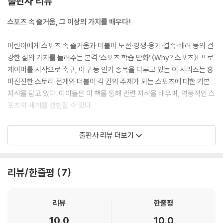
출판사 리뷰
스포츠 속 즐거움, 그 이상의 가치를 배우다!
어린이에게 스포츠 속 즐거움과 더불어 도전·경쟁·용기·결속·배려 등의 건
강한 삶의 가치를 들려주는 본격 ‘스포츠 학습 만화’ 〈Why? 스포츠〉! 프로
게이머를 시작으로 축구, 야구 등 인기 종목을 다루고 있는 이 시리즈는 흥
미진진한 스토리 전개와 더불어 각 권의 주제가 되는 스포츠에 대한 기본
지식을 담고 있다. 아이들은 이 책을 통해 관련 지식을 배우며, 역동적인 스
포츠의 세계를 경험할 수 있다.
〈Why? 스포츠〉의 네 번째 이야기, 배구
출판사 리뷰 더보기
나이와 상관없이 남녀노소 함께 즐길 수 있는 운동인 배구는 세계적으로
인기 있는 구기 종목 중 하나로 자리 잡았다. 그런 만큼 국제 배구 연맹(FIV
리뷰/한줄평
7
B)을 비롯한 많은 국제 단체에서 다양한 대회를 개최하고 있다.
배구는 빠른 속도와 화려한 기술, 전략적인 플레이를 가능하게 하는 스포
리뷰
한줄평
츠다. 공을 잡지 않고 터치만으로 공을 넘기기 때문에 빠른 템포로 경기가
10.0
10.0