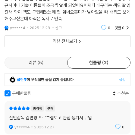
규칙이나 기술 이름들이 조금씩 알게 되었어요어쩌다 배구라는 책도 잘 읽
길래 와이 책도 구입해봤는데 잘 읽네요흥미가 남아있을 때 배워도 보게
해주고싶은데 아직은 독서로 만족
y*****4
2025.12.28.
신고
0
댓글
0
리뷰 전체보기
리뷰
5
한줄평
2
클린봇
이 부적절한 글을 감지 중입니다.
설정
구매한줄평
추천순
종이책
구매
신인감독 김연경 프로그램보고 관심 생겨서 구입
y*****4
2025.12.27.
0