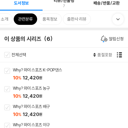
리뷰/한줄평
도서정보
배송/반품/교환
7
 소개
관련분류
품목정보
출판사 리뷰
이 상품의 시리즈
6
알림신청
전체선택
품절포함
Why? 와이 스포츠 K-POP댄스
10
12,420
%
원
Why? 와이 스포츠 농구
10
12,420
%
원
Why? 와이 스포츠 배구
10
12,420
%
원
Why? 와이 스포츠 야구