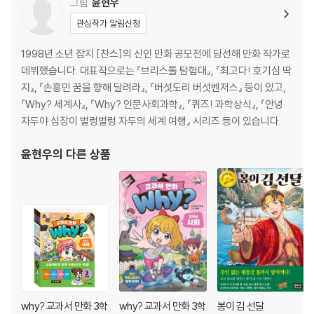
그림
윤현우
관심작가 알림신청
1998년 소년 잡지 [찬스]의 신인 만화 공모전에 당선해 만화 작가로
데뷔했습니다. 대표작으로는 『브리스톨 탐험대』, 『최고다! 호기심 딱
지』, 『손흥민 꿈을 향해 달려라』, 『버섯도리 버섯벤저스』 등이 있고,
『Why? 세계사』, 『Why? 인문사회과학』, 『퀴즈! 과학상식』, 『안녕
자두야 심장이 벌렁벌렁 자두의 세계 여행』 시리즈 등이 있습니다.
윤현우
의 다른 상품
why? 교과서 만화 3학
why? 교과서 만화 3학
봉이 김 선달