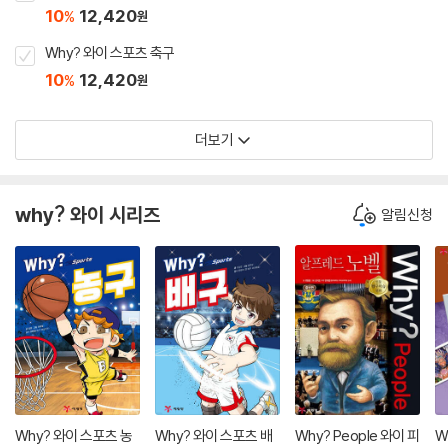
10
12,420
%
원
Why? 와이 스포츠 축구
10
12,420
%
원
더보기
why? 와이 시리즈
알림신청
Why? 와이 스포츠 농
Why? 와이 스포츠 배
Why? People 와이 피
W