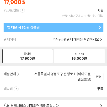
17,900
YES포인트
0원
5만원 이상 구매 시 2천원 추가 적립
앱 다운 시 1천원 상품권
결제혜택
카드/간편결제 혜택을 확인하세요
종이책
eBook
17,900
원
16,000
원
배송안내
서울특별시 영등포구 은행로 11(여의도동,
변경
일신빌딩)
배송비
무료
분철서비스 시작되면 알려드립니다.