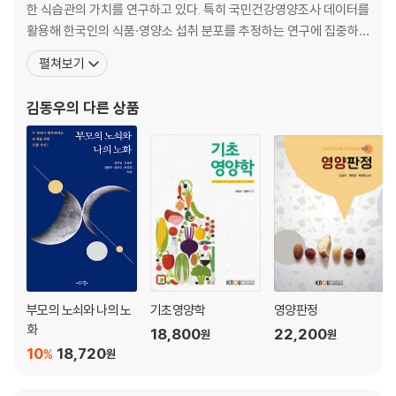
한 식습관의 가치를 연구하고 있다. 특히 국민건강영양조사 데이터를
활용해 한국인의 식품·영양소 섭취 분포를 추정하는 연구에 집중하
며, 가공식품의 위험성을 경고하고저탄소 다이어트의 필요성을 제안
펼쳐보기
하는 등 지속 가능한 식문화정착에 힘쓰고 있다. 〈식사요법〉, 〈영양교
육 및 상담〉, 〈지역사회영양학〉 등 이론과 실무 현장을 잇는 폭넓은 영
김동우
의 다른 상품
양학 강의를 통해 미래의 보건·영양 전문가 양성에 앞장서고
부모의 노쇠와 나의 노
기초영양학
영양판정
화
18,800
22,200
원
원
10
18,720
%
원