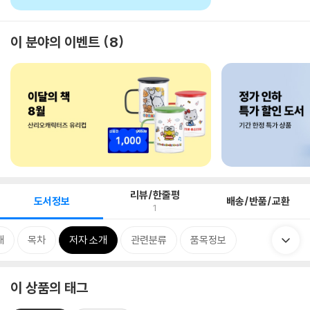
이 분야의 이벤트
8
리뷰/한줄평
도서정보
배송/반품/교환
1
개
목차
저자 소개
관련분류
품목정보
이 상품의 태그