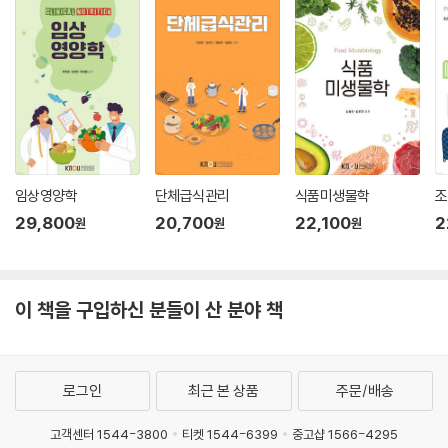
임상영양학
단체급식관리
식품미생물학
조
29,800
20,700
22,100
2
원
원
원
이 책을 구입하신 분들이 산 분야 책
로그인
최근 본 상품
주문/배송
고객센터 1544-3800
티켓 1544-6399
중고샵 1566-4295