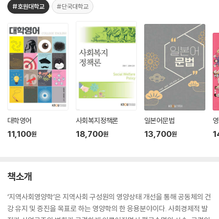
#호원대학교
#단국대학교
대학영어
사회복지정책론
일본어문법
영
11,100
18,700
13,700
1
원
원
원
책소개
‘지역사회영양학’은 지역사회 구성원의 영양상태 개선을 통해 공동체의 건
강 유지 및 증진을 목표로 하는 영양학의 한 응용분야이다. 사회경제적 발