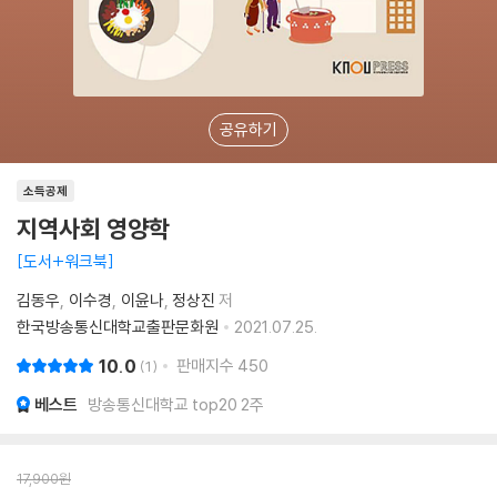
공유하기
소득공제
지역사회 영양학
도서+워크북
김동우
이수경
이윤나
정상진
저
한국방송통신대학교출판문화원
2021.07.25.
10.0
판매지수
450
1
베스트
방송통신대학교 top20 2주
17,900
원