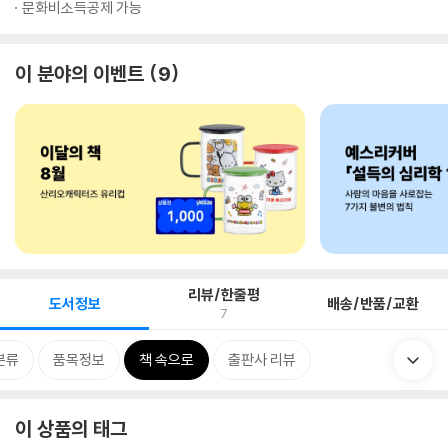
문화비소득공제 가능
이 분야의 이벤트
9
리뷰/한줄평
도서정보
배송/반품/교환
7
분류
품목정보
책 속으로
출판사 리뷰
이 상품의 태그