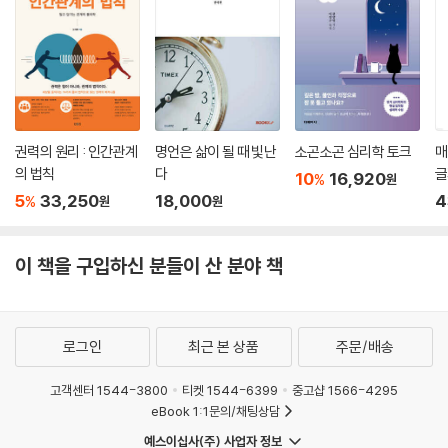
권력의 원리 : 인간관계
명언은 삶이 될 때 빛난
소곤소곤 심리학 토크
매
의 법칙
다
글
10
16,920
%
원
5
33,250
18,000
4
%
원
원
이 책을 구입하신 분들이 산 분야 책
로그인
최근 본 상품
주문/배송
고객센터 1544-3800
티켓 1544-6399
중고샵 1566-4295
eBook 1:1문의/채팅상담
예스이십사(주) 사업자 정보