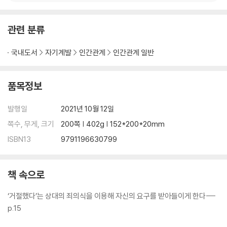
관련 분류
국내도서
자기계발
인간관계
인간관계 일반
품목정보
발행일
2021년 10월 12일
쪽수, 무게, 크기
200쪽 | 402g | 152*200*20mm
ISBN13
9791196630799
책 속으로
‘거절했다’는 상대의 죄의식을 이용해 자신의 요구를 받아들이게 한다---
p.15