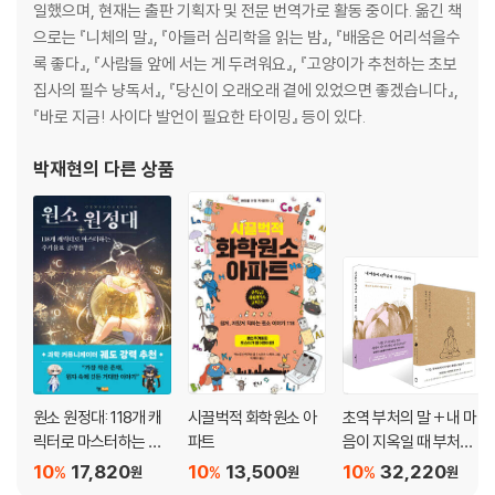
일했으며, 현재는 출판 기획자 및 전문 번역가로 활동 중이다. 옮긴 책
으로는 『니체의 말』, 『아들러 심리학을 읽는 밤』, 『배움은 어리석을수
록 좋다』, 『사람들 앞에 서는 게 두려워요』, 『고양이가 추천하는 초보
집사의 필수 냥독서』, 『당신이 오래오래 곁에 있었으면 좋겠습니다』,
『바로 지금! 사이다 발언이 필요한 타이밍』 등이 있다.
박재현
의 다른 상품
원소 원정대: 118개 캐
시끌벅적 화학원소 아
초역 부처의 말 + 내 마
릭터로 마스터하는 주
파트
음이 지옥일 때 부처가
기율표 공략집
말했다 세트
10
17,820
10
13,500
10
32,220
%
%
%
원
원
원