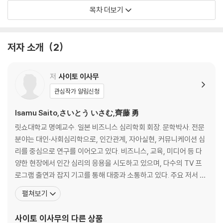
심리조작 테크닉4_스몰 스텝 테크닉
목차 더보기
심리조작 테크닉5_거울 효과 테크닉
심리조작 테크닉6_이븐 어 페니 테크닉
심리조작 테크닉7_후광 효과 테크닉
저자 소개
2
심리조작 테크닉8_미완성 효과 테크닉
심리조작 테크닉9_칼리굴라 효과 테크닉
심리조작 테크닉10_윈저 효과 테크닉
저
사이토 이사무
심리조작 테크닉11_자기개시 테크닉
관심작가 알림신청
심리조작 테크닉12_편면 제시 & 양면 제시
심리조작 테크닉13_런천 테크닉
Isamu Saito,さいとう いさむ,齊藤 勇
심리조작 테크닉14_단순 접촉의 효과 테크닉
릿쇼대학교 명예교수. 일본 비즈니스 심리학회 회장. 문학박사. 전문
심리조작 테크닉15_동조행동 & 반동조행동 테크닉
분야는 대인·사회심리학으로, 인간관계, 자아실현, 커뮤니케이션 심
심리조작 테크닉16_피크 엔드 법칙 테크닉
리를 중심으로 연구를 이어오고 있다. 비즈니스, 교육, 미디어 등 다
심리조작 테크닉17_선택법 테크닉
양한 현장에서 인간 심리의 응용을 시도하고 있으며, 다수의 TV 프
심리조작 테크닉18_에빙하우스 망각곡선 테크닉
로그램 출연과 잡지 기고를 통해 대중과 소통하고 있다. 주요 저서 및
심리조작 테크닉19_벤자민 프랭클린 효과 테크닉
감수서로는 《대인 심리학 토픽 100》, 《누구와도 대화가 끊이지 않는
펼쳐보기
심리조작 테크닉20_메라이언의 법칙 테크닉
‘맞장구’의 기술》, 《심리 분석이 가능한 책》, 《악용 금지! 마음먹은 대
로 사람을 조종하는 심리학 대전》, 《일러스트 & 도해 - 지식 제로라
사이토 이사무
의 다른 상품
인덱스_중요 표현
도 즐겁게 읽는! 인간관계 심리