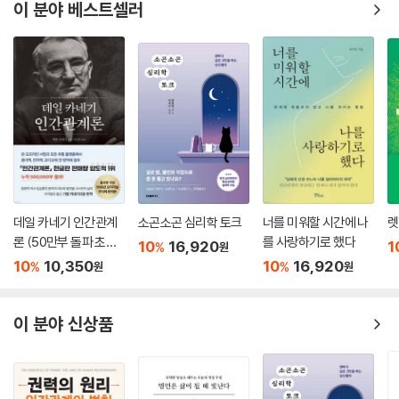
이 분야 베스트셀러
데일 카네기 인간관계
소곤소곤 심리학 토크
너를 미워할 시간에 나
렛
론 (50만부 돌파 초판
를 사랑하기로 했다
10
16,920
1
%
원
무삭제 완역본)
10
10,350
10
16,920
%
%
원
원
이 분야 신상품