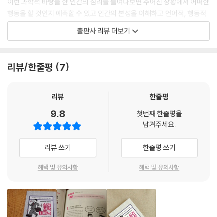
이런 과학적 바탕을 한 인간의 심리를 들여다보면 주어진 상황에서 어떠한
9
행동을 할 것인지 예측할 수 있고 인간의 본성을 이해하고 언어적, 행동적
반응을 파악하다 보면 그에 대한 적절한 대응을 할 수 있다는 것이 책의 요
출판사 리뷰 더보기
자신의 정보를 있는 그대로 전하고 상대에게 원하는 반응을 이끌어낸다--
지이다. 이런 원리로 타인의 심리를 자신에게 유리하게 이끌어내는 방법은
- p.109
어렵지 않다고 저자는 말한다. 그 요령만 알면 누구든 손쉽게 타인의 마음
을 얻을 수 있다.
리뷰/한줄평
7
상대에 따라 좋은 점과 나쁜 점을 제시하는 방법이 달라진다
--- p.119
이 책은 인간관계에서 발생하는 다양한 문제를 건강하게 풀어나가는 방법
과 주변에 휘둘리지 않고 자신을 지킬 수 있도록 자존감을 높이고 우울한
리뷰
한줄평
마음을 없애는 구체적인 심리 치료법을 소개한다. 또한 주변에서 흔히 볼
9.8
첫번째 한줄평을
수 있는 다양한 사례를 바탕으로 상대가 누구냐에 따라 적절하게 대처해나
남겨주세요.
갈 수 있는 현실적이고 구체적인 방안을 제시한다.
이를 바탕으로 사회적 역할 관계를 이해하고, 그 관계를 유연하게 풀어가
리뷰 쓰기
한줄평 쓰기
는 방법을 제시해 성공적인 삶을 살아갈 수 있도록 이끌어 준다. 소개하는
20가지의 심리테크닉을 익히고 따라가다 보면 주변 사람들을 모두 내 편
혜택 및 유의사항
혜택 및 유의사항
으로 만들어 성공적인 인생에 우뚝 설 수 있다.
기초심리학의 이론 법칙을 응용한 상황들을 일러스트와 함께 설명하고 활
용법을 제시했다. 이론에 대한 설명-이론의 예시-행동 목표-실천 과정,