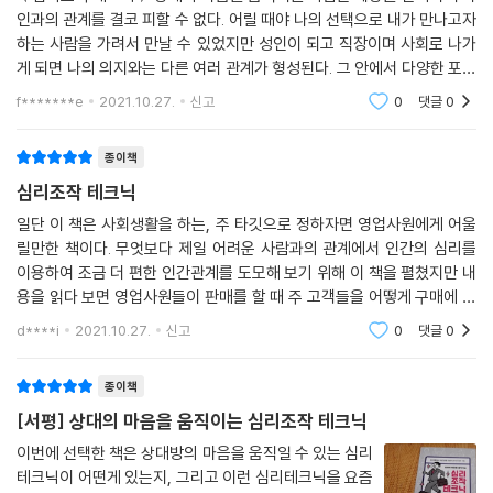
인과의 관계를 결코 피할 수 없다. 어릴 때야 나의 선택으로 내가 만나고자
하는 사람을 가려서 만날 수 있었지만 성인이 되고 직장이며 사회로 나가
게 되면 나의 의지와는 다른 여러 관계가 형성된다. 그 안에서 다양한 포지
션을 경험하게 되고 극도의 피로감과 내 맘대로 되지 않는 답답함을 느끼
f*******e
2021.10.27.
신고
0
댓글
0
게 된다. 타
종이책
심리조작 테크닉
일단 이 책은 사회생활을 하는, 주 타깃으로 정하자면 영업사원에게 어울
릴만한 책이다. 무엇보다 제일 어려운 사람과의 관계에서 인간의 심리를
이용하여 조금 더 편한 인간관계를 도모해 보기 위해 이 책을 펼쳤지만 내
용을 읽다 보면 영업사원들이 판매를 할 때 주 고객들을 어떻게 구매에 끌
어들이지에 관해 도움이 되는 심리 테크닉이 많이 실려 있는 것을 볼 수 있
d****i
2021.10.27.
신고
0
댓글
0
다.
종이책
[서평] 상대의 마음을 움직이는 심리조작 테크닉
이번에 선택한 책은 상대방의 마음을 움직일 수 있는 심리
테크닉이 어떤게 있는지, 그리고 이런 심리테크닉을 요즘