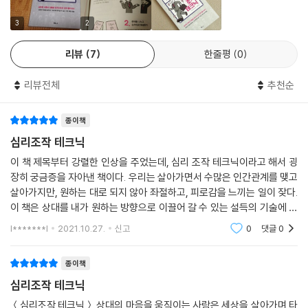
이론의 장단점까지 친절한 설명과 절차를 나열한다.
말하기에 능숙하지 않은 사람이라도 20가지 심리조작 테크닉을 익히면 인
3
2
간관계의 고통에서 벗어날 수 있다.
리뷰
7
한줄평
0
리뷰전체
추천순
종이책
심리조작 테크닉
이 책 제목부터 강렬한 인상을 주었는데, 심리 조작 테크닉이라고 해서 굉
장히 궁금증을 자아낸 책이다. 우리는 살아가면서 수많은 인간관계를 맺고
살아가지만, 원하는 대로 되지 않아 좌절하고, 피로감을 느끼는 일이 잦다.
이 책은 상대를 내가 원하는 방향으로 이끌어 갈 수 있는 설득의 기술에 대
해 접근한 책이다. 설득이라는 것도 결국에는 인간의 심리와 관련되어 있
l*******l
2021.10.27.
신고
0
댓글
0
는데, 다
종이책
심리조작 테크닉
＜심리조작 테크닉＞ 상대의 마음을 움직이는 사람은 세상을 살아가며 타