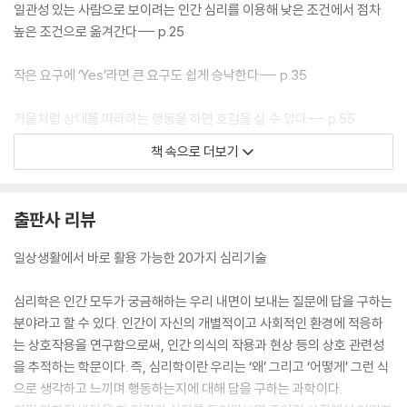
일관성 있는 사람으로 보이려는 인간 심리를 이용해 낮은 조건에서 점차
높은 조건으로 옮겨간다--- p.25
작은 요구에 ‘Yes’라면 큰 요구도 쉽게 승낙한다--- p.35
거울처럼 상대를 따라하는 행동을 하면 호감을 살 수 있다--- p.55
책 속으로 더보기
어려운 부탁은 고민해도 사소한 부탁은 흔쾌히 받아들인다--- p.65
눈에 쏙 들어오는 두드러진 특성이 다른 세부 특성을 평가하는 데 영향을
출판사 리뷰
미친다--- p.73
일상생활에서 바로 활용 가능한 20가지 심리기술
완수하지 못한 일이 찝찝해 자꾸 신경 쓰이는 인간 심리를 거꾸로 이용한
다--- p.81
심리학은 인간 모두가 궁금해하는 우리 내면이 보내는 질문에 답을 구하는
분야라고 할 수 있다. 인간이 자신의 개별적이고 사회적인 환경에 적응하
‘안 된다!’고 하면 반발심에 더 하고 싶어지는 심리적 저항심을 이용한다--
는 상호작용을 연구함으로써, 인간 의식의 작용과 현상 등의 상호 관련성
- p.89
을 추적하는 학문이다. 즉, 심리학이란 우리는 ‘왜’ 그리고 ‘어떻게’ 그런 식
으로 생각하고 느끼며 행동하는지에 대해 답을 구하는 과학이다.
당사자가 아닌 제3자를 통해 들은 이야기가 더 큰 효과를 발휘한다--- p.9