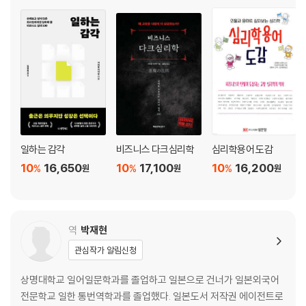
일하는 감각
비즈니스 다크심리학
심리학용어 도감
10
16,650
10
17,100
10
16,200
%
%
%
원
원
원
역
박재현
관심작가 알림신청
상명대학교 일어일문학과를 졸업하고 일본으로 건너가 일본외국어
전문학교 일한 통번역학과를 졸업했다. 일본도서 저작권 에이전트로