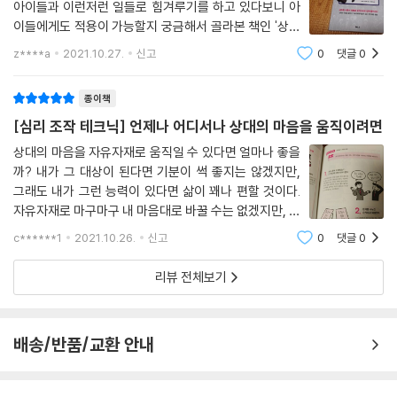
아이들과 이런저런 일들로 힘겨루기를 하고 있다보니 아
이들에게도 적용이 가능할지 궁금해서 골라본 책인 '상대
의 마음을 움직이는 심리조작 테크닉'이란 책이다. 일상생
z****a
2021.10.27.
신고
0
댓글
0
활에서 바로 활용 가능한 20가지 심리기술을 알려준다니
평소에 사람들을 만나서 이야기하는
종이책
[심리 조작 테크닉] 언제나 어디서나 상대의 마음을 움직이려면
상대의 마음을 자유자재로 움직일 수 있다면 얼마나 좋을
까? 내가 그 대상이 된다면 기분이 썩 좋지는 않겠지만,
그래도 내가 그런 능력이 있다면 삶이 꽤나 편할 것이다.
자유자재로 마구마구 내 마음대로 바꿀 수는 없겠지만, 적
어도 상황을 나에게 유리한 쪽으로 몰아갈 수 있는 방법이
c******1
2021.10.26.
신고
0
댓글
0
있다면 우리는 그것을 당장에 배워야만 한다. 모든 관계에
서 우위를 차지한다는 건 아닌 경우보
리뷰 전체보기
배송/반품/교환 안내