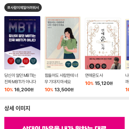
#사람이제일어려워서
당신이 알던 MBTI는
힘들어도 사람한테 너
연애운도사
나
진짜 MBTI가 아니다
무 기대지 마세요
까
10
15,120
%
원
10
16,200
10
13,500
1
%
%
원
원
상세 이미지