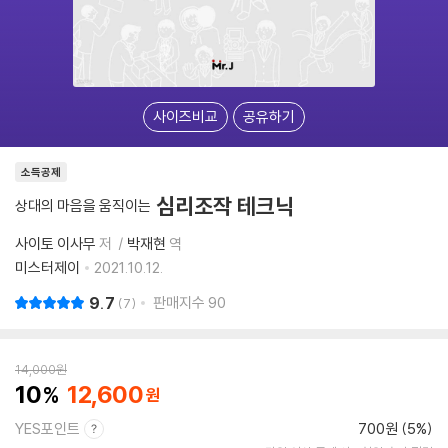
사이즈비교
공유하기
소득공제
심리조작 테크닉
상대의 마음을 움직이는
사이토 이사무
저
박재현
역
미스터제이
2021.10.12.
9.7
판매지수
90
7
14,000
원
10
12,600
YES포인트
700원 (5%)