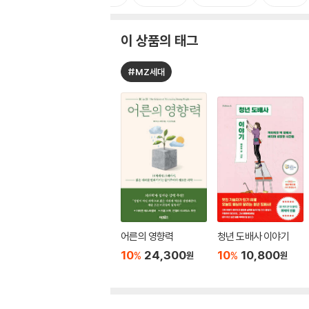
이 상품의 태그
#MZ세대
어른의 영향력
청년 도배사 이야기
10
24,300
10
10,800
%
%
원
원