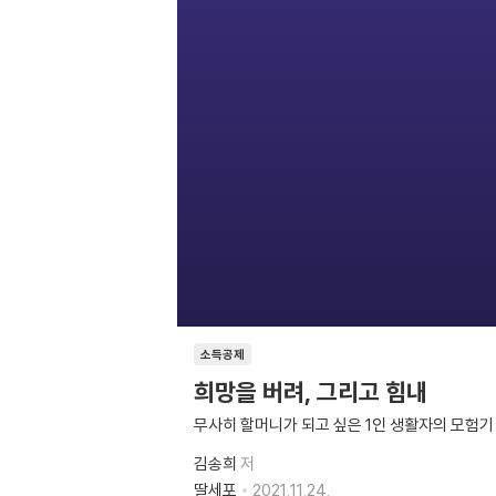
소득공제
희망을 버려, 그리고 힘내
무사히 할머니가 되고 싶은 1인 생활자의 모험기
김송희
저
딸세포
2021.11.24.