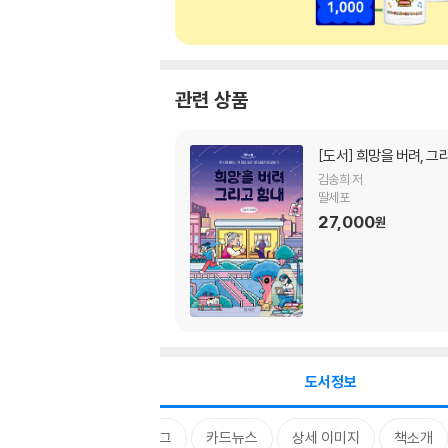
관련 상품
[도서]
희망을 버려, 그
김송희 저
딸세포
27,000
원
도서정보
태그
카드뉴스
상세 이미지
책소개