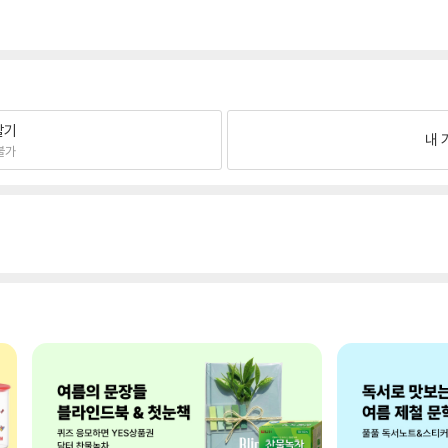
팔기
내 
불가