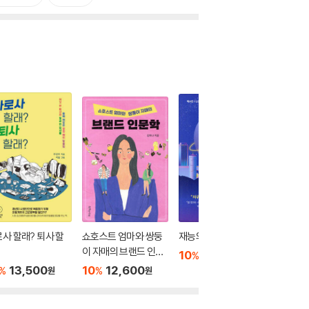
사 할래? 퇴사 할
쇼호스트 엄마와 쌍둥
재능의 불시착
세대 감
이 자매의 브랜드 인문
10
15,120
10
1
%
%
원
학
13,500
10
12,600
%
%
원
원