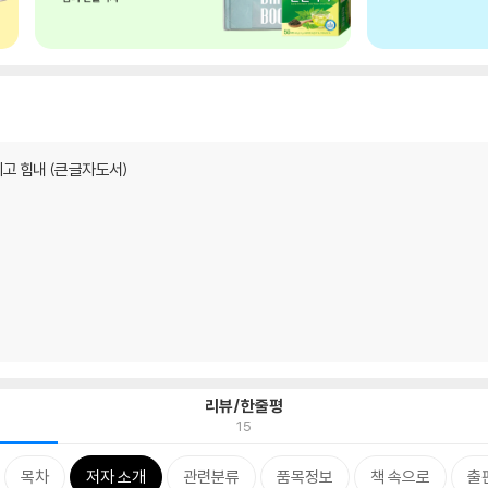
리고 힘내 (큰글자도서)
리뷰/한줄평
15
목차
저자 소개
관련분류
품목정보
책 속으로
출