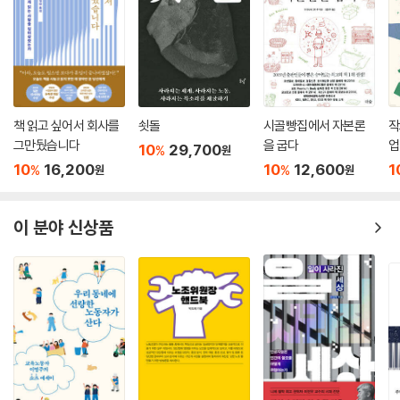
책 읽고 싶어서 회사를
쇳돌
시골빵집에서 자본론
작
그만뒀습니다
을 굽다
업
10
29,700
%
원
10
16,200
10
12,600
1
%
%
원
원
이 분야 신상품