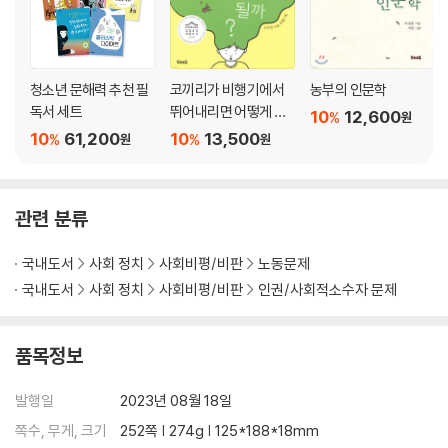
4. 꿈과 현실 사이에서 줄타기를 하다 _소기업 D사 입사와 퇴사
청소년 문해력 추천 필
코끼리가 비행기에서
농부의 인문학
디자인하는 잡일꾼, 그게 바로 접니다
독서 세트
뛰어내리면 어떻게 될
10
12,600
%
원
까?
10
61,200
10
13,500
%
%
원
원
N잡러가 모인 회사에서 잠시 현실을 잊다
굿바이, 비정규직
관련 분류
국내도서
사회 정치
사회비평/비판
노동문제
국내도서
사회 정치
사회비평/비판
인권/사회적소수자 문제
5. 잘 산다는 것은 무엇일까? _광고대행사 E사 입사와 퇴사
24시간이 모자라
품목정보
손바닥만 한 명함이 지닌 정규직의 무게
발행일
2023년 08월 18일
쪽수, 무게, 크기
252쪽 | 274g | 125*188*18mm
과로사 말고 퇴사하자