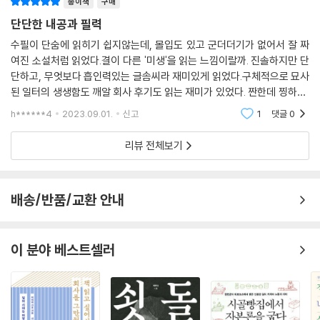
종이책
구매
단단한 내공과 필력
수필이 단숨에 읽히기 쉽지않는데, 몰입도 있고 군더더기가 없어서 잘 짜
여진 소설처럼 읽었다.결이 다른 '미생'을 읽는 느낌이랄까. 진솔하지만 단
에필로그 | 난 다시 준비됐다!
단하고, 무엇보다 흡인력있는 글솜씨라 재미있게 읽었다.구체적으로 묘사
된 일터의 생생함도 깨알 회사 후기도 읽는 재미가 있었다. 짠한데 찡하고,
주저하면서 또 용기있고, 무심한 듯 던지는 유머러스함이 인상깊었다.
h******4
2023.09.01.
신고
1
댓글
0
'E'사의 퇴사 순
리뷰 전체보기
배송/반품/교환 안내
이 분야 베스트셀러