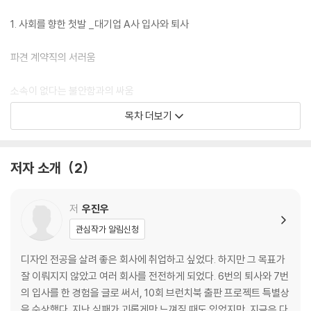
1. 사회를 향한 첫발 _대기업 A사 입사와 퇴사
파견 계약직의 서러움
소속이 없다는 불안함과의 싸움
목차 더보기
2. 3개월 만에 깨져 버린 환상 _광고대행사 B사 입사와 퇴사
저자 소개
2
쓸모를 증명하지 못한 채 쫓겨나다
저
우진우
눈물의 이유, 노력의 배신
관심작가 알림신청
불안, 자기를 믿지 못한다는 것
디자인 전공을 살려 좋은 회사에 취업하고 싶었다. 하지만 그 목표가
잘 이뤄지지 않았고 여러 회사를 전전하게 되었다. 6번의 퇴사와 7번
광고, 그까짓 게 뭐라고 버티기로 결심했다
의 입사를 한 경험을 글로 써서, 10회 브런치북 출판 프로젝트 특별상
을 수상했다. 지난 실패가 괴롭게만 느껴질 때도 있었지만, 지금은 다