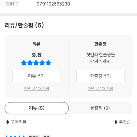
ISBN13
9791192665238
우당탕탕 이직 준비
리뷰/한줄평
5
운수 좋은 요즘
두 마리 토끼를 잡는 날
리뷰
한줄평
9.6
퇴사하겠습니다
첫번째 한줄평을
남겨주세요.
분명 눈이 부시도록 근사하리라
리뷰 쓰기
한줄평 쓰기
혜택 및 유의사항
혜택 및 유의사항
6. 그리고…… 삶은 계속된다 _플랫폼 기업 F사 입사와 퇴사, 그리고 자회
사 G사 입사
리뷰
5
한줄평
0
뜻밖의 여섯 번째 퇴사지만, 그래도 괜찮아
구매리뷰
추천순
그렇게 살아가면 된다