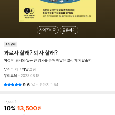
사이즈비교
공유하기
소득공제
과로사 할래? 퇴사 할래?
여섯 번 퇴사와 일곱 번 입사를 통해 깨달은 열정 페이 탈출법
우진우
저
치달
그림
우리교육
2023.08.18.
9.6
판매지수
54
5
15,000
원
10
13,500