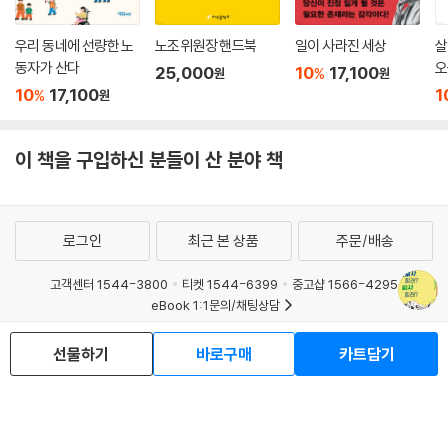
우리 동네에 선량한 노
노조위원장 핸드북
일이 사라진 세상
살
동자가 산다
오
25,000
10
17,100
%
원
원
10
17,100
1
%
원
이 책을 구입하신 분들이 산 분야 책
로그인
최근 본 상품
주문/배송
고객센터 1544-3800
티켓 1544-6399
중고샵 1566-4295
eBook 1:1문의/채팅상담
예스이십사(주) 사업자 정보
선물하기
바로구매
카트담기
이용약관
개인정보처리방침
청소년보호정책
PC버전
회사소개
거래처관계자께
도서홍보
광고
Copyright © YES24 Corp. All Rights Reserved.