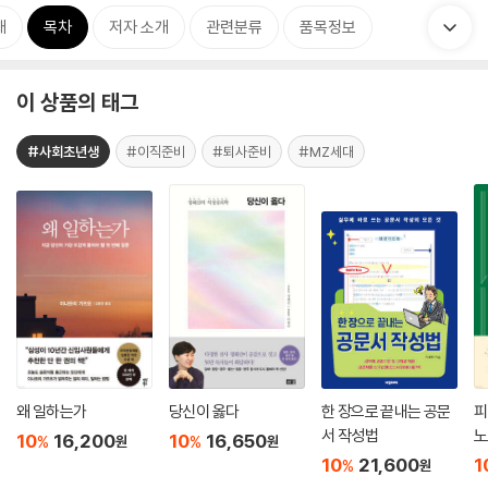
개
목차
저자 소개
관련분류
품목정보
이 상품의 태그
#사회초년생
#이직준비
#퇴사준비
#MZ세대
왜 일하는가
당신이 옳다
한 장으로 끝내는 공문
피
서 작성법
노
10
16,200
10
16,650
%
%
원
원
10
21,600
1
%
원