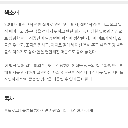
책소개
20대 내내 정규직 전환 실패로 인한 잦은 퇴사, 철야 작업(이라고 쓰고 열
정 페이라고 읽는다)을 견디지 못하고 택한 퇴사 등 다양한 유형과 사정으
로 방황한 어느 직장인이 일곱 번째 회사에 정착한 지금에 이르기까지, 조
금은 우습고, 조금은 짠하고, 때때로 곁에서 대신 욕해 주고 싶은 직장 빌런
들의 이야기도 담아 한결 편안해진 마음으로 풀어 놓았다.
이 책을 통해 업무 외의 일, 또는 감당하기 어려울 정도의 업무 과잉으로 인
해 퇴사를 진지하게 고민하는 사회 초년생이 징검다리 건너듯 열정 페이를
산뜻하게 방어·탈출할 영감을 떠올릴 수 있기를 바란다.
목차
프롤로그 | 울퉁불퉁하지만 사랑스러운 나의 20대에게