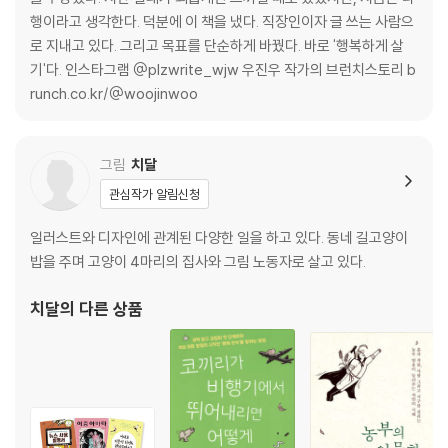
쓸모 있는 인턴으로 변신!
행이라고 생각한다. 덕분에 이 책을 냈다. 직장인이자 글 쓰는 사람으
로 지내고 있다. 그리고 목표를 단순하게 바꿨다. 바로 '행복하게 살
나도 언젠가 누군가의 용기가 되고 싶다
기'다. 인스타그램 @plzwrite_wjw 우진우 작가의 브런치스토리 b
runch.co.kr/@woojinwoo
뇌종양이라니!
그림
치달
관심작가 알림신청
3. 이렇게 사는 게 맞을까? _스타트업 C사 입사와 퇴사
일러스트와 디자인에 관계된 다양한 일을 하고 있다. 동네 길고양이
정규직 전환이라는 목표 앞에서……
밥을 주며 고양이 4마리의 집사와 그림 노동자로 살고 있다.
일에 대한 열정보다 더 중요했던 것
치달
의 다른 상품
또 한 번의 실패, 울타리 밖으로 나와 비로소 깨달은 꿈
프리랜서가 되었다, 자존심은 내려놓고서