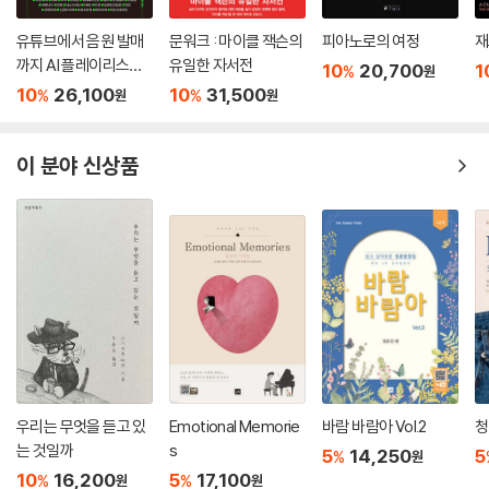
유튜브에서 음원 발매
문워크 : 마이클 잭슨의
피아노로의 여정
재즈
까지 AI 플레이리스트
유일한 자서전
10
20,700
1
%
원
with 수노, 제미나이,
10
26,100
10
31,500
%
%
원
원
리퍼, 캔바, 캡컷, 스포
티파이
이 분야 신상품
우리는 무엇을 듣고 있
Emotional Memorie
바람 바람아 Vol.2
청
는 것일까
s
5
14,250
5
%
원
10
16,200
5
17,100
%
%
원
원