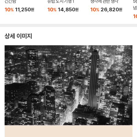
긴긴밤
유럽 도시 기행 1
생각에 관한 생각
5
념
10
11,250
10
14,850
10
26,820
%
%
%
원
원
원
1
상세 이미지