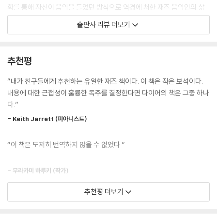
느꼈다. 그들은 향후 10년 동안에 벌어질 변화와 관련된 무엇을 해야 한다
화를 통해 자신이 음악을 들었던 방식으로 역경에 처한 재즈 음악인의 삶
고 느꼈다. 6개월 뒤에 누군가가 나타나서 그 모든 것을 또다시 바꿔 놓을
을 재구성한다. 레스터 영, 텔로니어스 멍크, 버드 파월, 찰스 밍거스, 벤 웹
출판사 리뷰 더보기
때까지. 그들이 연주하는 모든 음은 고통을 담고 있었고, 나팔로 무엇을 하
스터, 쳇 베이커, 아트 페퍼, 듀크 엘링턴 등 1940~1950년대 재즈를 이
든 그것은 귀에 거슬리는 비명을 지르지 않으면 목이 졸릴 것 같은 새로운
끌었던 대표적인 음악인들이 그 주인공이다. 술과 약물, 차별, 고된 여정 속
소리를 추구했다. 음악은 너무 복잡해졌고 무엇을 연주하길 바라기 전에
에서 드러나는 자기 파괴, 슬픔과 외로움, 불안과 허무, 추락의 순간을 포
추천평
3, 4년의 학교를 다녀야 했다. 하지만 벤에게 재즈는 그렇게 어려운 것이
착한다. 그 순간, 재즈가 태어난다.
아니었다. 재즈는 씨름해야 하는 것이 아니었고 자신의 이미지 속에서 재
“내가 친구들에게 추천하는 유일한 재즈 책이다. 이 책은 작은 보석이다.
구성하는 것이었다. 재즈란 그저 자신의 색소폰을 연주하는 것이었다.
이 책에 등장하는 일화들은 실제로 있었던 일이자 작가가 지어낸 허구다.
내용에 대한 근접성이 훌륭한 독주를 결정한다면 다이어의 책은 그중 하나
--- p.155
제프 다이어는 논픽션과 픽션이 결합된 자신의 글쓰기를 ‘상상적 비평ima
다.”
ginative criticism’이라 표현했다. 책 속 장면들은 잘 알려졌거나 혹은 전
그런데 순간적으로 그는 비틀거린다. 무엇을 연주하고 있는지 잊은 채, 카
- Keith Jarrett (피아니스트)
설이 된 이야기를 근원으로 한다. 쳇 베이커의 이가 몽땅 부러져 나갔던 이
운트의 여덟, 아홉 번째 난간을 붙잡는다. 그러더니 모든 것을 불러 모아 가
야기가 대표적인 예다. 이처럼 잘 알려진 레퍼토리는 재즈에서 이야기하는
장 높은 음을 향해 오른다. 결국 그 음에, 아주 정확하게, 도달한다. 깨끗하
“이 책은 도저히 번역하지 않을 수 없었다.”
‘스탠더드standards’인 셈인데, 작가는 확인된 사실을 간단히 언급한 다
게 날아오른다. 도약의 가장 높은 곳에서, 중력이 다시 작동하기 전에, 완벽
음 그들을 둘러싼 주변을 즉흥적으로 만들어 내, 경우에 따라 사실을 완전
한 무중력의 순간, 찬란하고 명징하고 고요한 순간이 온 것이다. 그러고는
히 떠난 자기 버전을 창조한다. 즉흥적이라는 형식적 특권을 유지하는 장
- 무라카미 하루키 (작가)
다시 떨어진다. 아름다운 곡선을 그리면서. 블루스의 깊은 탄식 속으로 잦
면들은 완전히 새롭게 창작되는 ‘오리지널 작곡original composition’처
아들면서. 수감자들은 지금까지의 연주가 내내 무엇이었는지를 깨닫는다.
추천평 더보기
럼 보인다.
“아마도 재즈에 관한 가장 훌륭한 책일 것이다.”
추락하는 꿈.
- [로스앤젤레스 타임스]
--- p.259