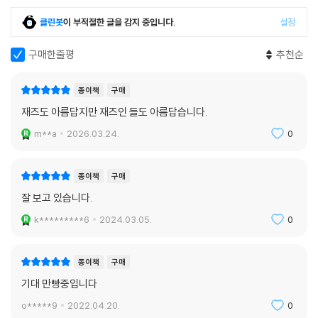
적인 작가의 반열에 올랐고 무라카미 하루키, 알랭 드 보통 등 작가들이 사
클린봇
이 부적절한 글을 감지 중입니다.
설정
랑하는 작가로 지금도 굳건한 명성을 떨치고 있다. 본 도서는 2013년 국내
에 처음 소개되었지만 번역에 대한 아쉬움이 그림자처럼 따라다녔다. 제프
구매한줄평
추천순
다이어의 사진 비평집 『지속의 순간들』과 국내에 처음 소개되는 작가의 신
작 『인간과 사진Sea/Saw』과 함께 을유문화사에서 제프 다이어 선집 중
종이책
구매
하나로 선보이는 『그러나 아름다운』은 재즈 평론가 황덕호가 번역을 맡아
재즈도 아름답지만 재즈인 들도 아름답습니다.
더욱 완성도를 높였다.
m**a
2026.03.24.
0
“최고의 재즈 사진은 사진 속 주인공이 내는 소리로 가득 차 있다”고 다이
어는 말한다. 이를테면 버드랜드 무대에 선 쳇 베이커를 찍은 캐럴 리프의
종이책
구매
사진에서 우리는 작은 무대의 프레임 안에 담긴 연주자의 소리만을 듣는
것이 아니라, 나이트클럽에 깔리는 잡담 소리, 유리잔을 부딪는 소리까지
잘 보고 있습니다.
듣게 된다는 것이다. 『그러나 아름다운』 역시 글 속 주인공이 내는 소리로
k*********6
2024.03.05.
0
가득 차 있다. 듀크 엘링턴, 레스터 영, 아트 페퍼 등 각 뮤지션의 일화에서
독자는 그들의 삶을 관망하기보다 작가에 의해 그들 삶 속으로 깊숙이 침
종이책
구매
투하게 된다. 그곳에서는 우리 주변에 있을 법한 익숙한 삶의 소란이 들려
온다.
기대 만빵중입니다
o*****9
2022.04.20.
0