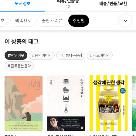
리뷰/한줄평
도서정보
배송/반품/교환
12
정보
책 속으로
출판사 리뷰
추천평
이 상품의 태그
#책읽아웃
#음악이야기
#아름다운문장
#재즈이야기
#글로듣는음악