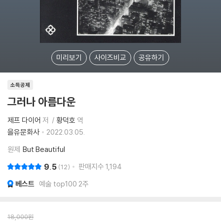
미리보기
사이즈비교
공유하기
소득공제
그러나 아름다운
제프 다이어
저
황덕호
역
을유문화사
2022.03.05.
원제
But Beautiful
9.5
판매지수
1,194
12
베스트
예술 top100 2주
18,000
원