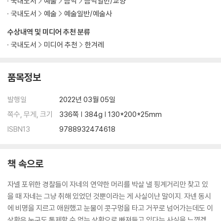
국내도서
예술
음악
음악일반/교양
국내도서
예술
예술일반/예술사
수상내역 및 미디어 추천 분류
국내도서
미디어 추천
한겨레
품목정보
발행일
2022년 03월 05일
쪽수, 무게, 크기
336쪽 | 384g | 130*200*25mm
ISBN13
9788932474618
책 속으로
자넬 포위한 경찰들이 자네의 연약한 머리를 박살 낼 핑계거리만 찾고 있
을 때 자네는 그냥 취해 있었던 것뿐이라는 게 사실이냔 말이지. 자넨 동시
에 비명을 지르고 애원했고 눈물이 콧구멍을 타고 거꾸로 넘어가는데도 이
상황은 누구도 통제할 수 없는 상황으로 빠져들고 있다는 사실을 느꼈겠