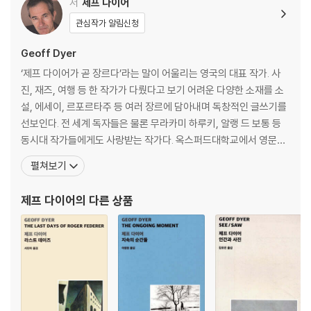
저
제프 다이어
관심작가 알림신청
Geoff Dyer
‘제프 다이어가 곧 장르다’라는 말이 어울리는 영국의 대표 작가. 사
진, 재즈, 여행 등 한 작가가 다뤘다고 보기 어려운 다양한 소재를 소
설, 에세이, 르포르타주 등 여러 장르에 담아내며 독창적인 글쓰기를
선보인다. 전 세계 독자들은 물론 무라카미 하루키, 알랭 드 보통 등
동시대 작가들에게도 사랑받는 작가다. 옥스퍼드대학교에서 영문학
을 전공했고 20여 권의 저서를 출간했다. 1992년 『그러나 아름다운』
펼쳐보기
으로 서머싯 몸상, 2004년 『꼼짝도 하기 싫은 사람들을 위한 요가』
로 W. H. 스미스 최우수여행도서상, 2006년 『지속의 순간들』로 국
제프 다이어
의 다른 상품
제사진센터 인피니티상, 2011년 『