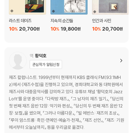
라스트 데이즈
지속의 순간들
인간과 사진
10
20,700
10
19,800
10
20,700
%
%
%
원
원
원
역
황덕호
관심작가 알림신청
재즈 칼럼니스트. 1999년부터 현재까지 KBS 클래식 FM(93.1MH
z)에서 〈재즈수첩〉을 진행하고 있으며, 경희대학교와 동 대학원에서
재즈사와 대중음악사를 강의하고 있다. 유튜브 채널 ‘황덕호의 Jazz
Loft’를 운영 중이다. 『다락방 재즈』, 『그 남자의 재즈 일기』, 『당신의
첫 번째 재즈 음반 12장: 악기와 편성』, 『당신의 두 번째 재즈 음반 12
장: 보컬』을 썼으며, 『그러나 아름다운』, 『빌 에반스: 재즈의 초상』,
『루이 암스트롱: 흑인·연예인·예술가·천재』, 『재즈 선언』, 『재즈: 기원
에서부터 오늘날까지』 등을 우리글로 옮겼다.