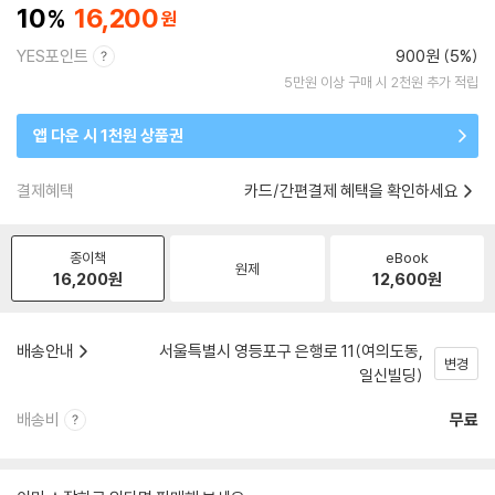
10
16,200
YES포인트
900원 (5%)
5만원 이상 구매 시 2천원 추가 적립
앱 다운 시 1천원 상품권
결제혜택
카드/간편결제 혜택을 확인하세요
종이책
eBook
원제
16,200
원
12,600
원
배송안내
서울특별시 영등포구 은행로 11(여의도동,
변경
일신빌딩)
배송비
무료