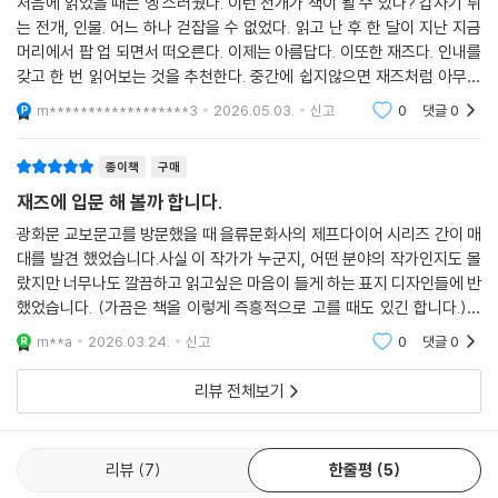
처음에 읽었을 때는 엥 스러웠다. 이런 전개가 책이 될 수 있나? 갑자기 튀
라 몽롱하게 흘러가고, 육중한 몸으로 분노를 표출하는 찰스 밍거스의 이
는 전개, 인물. 어느 하나 걷잡을 수 없었다. 읽고 난 후 한 달이 지난 지금
야기는 리드미컬하게 장면이 전환된다. 투어를 다니며 수많은 시간을 길
머리에서 팝 업 되면서 떠오른다. 이제는 아름답다. 이또한 재즈다. 인내를
위에서 보낸 듀크 엘링턴의 이야기는 유랑을 시작하듯 자유롭고 낭만적이
갖고 한 번 읽어보는 것을 추천한다. 중간에 쉽지않으면 재즈처럼 아무때
다. 마약을 갈망하고 정신병원과 감옥에 갇혀 지내면서도 결국 음악 외의
나 쉬어도 좋다
m******************3
2026.05.03.
신고
0
댓글
0
다른 삶은 생각할 수조차 없는, 슬프고도 기이한 순간은 다이어의 글로써
마침내 생명을 얻고, 모두가 멈추어 있는 사진 속에서 재즈가 들려오기 시
작한다.
종이책
구매
재즈에 입문 해 볼까 합니다.
광화문 교보문고를 방문했을 때 을류문화사의 제프다이어 시리즈 간이 매
비전문가가 수놓는 아름다운 문장,
대를 발견 했었습니다.사실 이 작가가 누군지, 어떤 분야의 작가인지도 몰
글로 들려주는 음악
랐지만 너무나도 깔끔하고 읽고싶은 마음이 들게 하는 표지 디자인들에 반
했었습니다. (가끔은 책을 이렇게 즉흥적으로 고를 때도 있긴 합니다.)이
존 버거를 향한 헌사로 시작되는 이 책 『그러나 아름다운』에서 작가는 악
책은 재즈 음악인에 대해 말합니다. 재즈 음악 보다는 '사람'에 포커스가 맞
m**a
2026.03.24.
신고
0
댓글
0
기를 다루지 않는 것이 오히려 글을 쓸 수 있는 조건이라는 아이러니한 말
춰져 있습니다.
로, 전문가들 사이에서 비전문가가 어떻게 아름다운 문장을 수놓을 수 있
리뷰 전체보기
는지 보여 준다. 존 버거가 『글로 쓴 사진』에서 사진보다 더 세밀하게 글로
장면을 서술해 내듯, 제프 다이어는 이번 책에서 글로 음악을 들려준다. 이
로써 그는 다시 한 번 “제프 다이어가 곧 장르다”라는 말을 증명해 냈다. 이
리뷰
7
한줄평
5
작품으로 그는 영국을 대표하는 문학상인 ‘서머싯 몸상’을 수상하며 세계