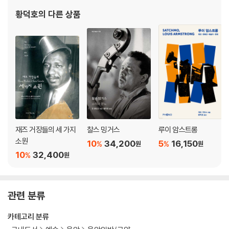
황덕호
의 다른 상품
재즈 거장들의 세 가지
찰스 밍거스
루이 암스트롱
소원
10
34,200
5
16,150
%
%
원
원
10
32,400
%
원
관련 분류
카테고리 분류