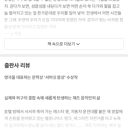
지. 걷다가 보면, 성큼성큼 내딛다가 보면 어떤 손이 쑥 다가와 팔을 잡고
늘 벌어지고 있는 일 한가운데로 우리를 밀어 넣어. 인생에서 어떤 사건들
은 그래. 우연히 우리가 오길 기다리며 있었던 거야. 갑자기 맞는 비처럼 참
을성 있게 기다리고 있었던 거지.
--- p.108
책 속으로 더보기
기차가 덜그럭거리는 소리와 기적 소리는 그의 음악 속으로 계속해서 들어
왔다. 특히 루이지애나에서 기차의 기적 소리를 배경으로 소방관들이 부르
던 블루스는 한 여인이 밤에 부르는 노랫소리처럼 끈적하게 홀리는 것이었
출판사 리뷰
다. 철로는 미국 흑인의 역사를 관통한 것처럼 그의 작품을 꿰뚫었다. 흑인
은 철로를 만들었고 철로 위에서 일했으며, 철로를 통해 여행하고, 결국에
영국을 대표하는 문학상 ‘서머싯 몸상’ 수상작
는 듀크가 그러했듯 철로 위에서 작곡했다. 그것은 그가 상속받은 전통이
었다.
--- p.132
실제와 허구의 결합 속에 새롭게 탄생하는 재즈 음악인의 삶
음악에 기여하겠다는 생각, 그것에 무엇인가를 바쳐야겠다는 생각은 나팔
호텔 방에서 서서히 죽어 가는 레스터 영, 자동차 운전대를 붙든 채 경찰에
이든, 피아노든, 무엇이든 간에 자신만의 소리를 발견하도록 만들었다. 그
게 손등을 얻어맞고 있는 텔로니어스 멍크, 찌그러진 자전거를 타고 뉴욕
이후에 등장한 친구들은 음악의 미래에 대해 자신들이 책임을 져야 한다고
의 길거리에서 분노를 쏟아 내는 찰스 밍거스……. 제프 다이어는 여러 일