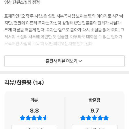
영하 단편소설의 정점
살아가면서 이런저런 힘든 순간을 겪을 때마다 서진은 돌아가고 싶었다.
인생의 원점, 자신이 떠나온 곳, 사람들이 흔히 고향이라 말하는 어떤 장소
표제작인 「오직 두 사람」은 얼핏 사부곡처럼 보이는 딸의 이야기로 시작하
로. 그가 누구인지 모두가 아는 곳으로. 그러나 아무리 생각해도 그런 지점
지만, 결말에 이르러 독자는 자신이 상정해왔던 인물들의 관계가 사실과
이 어디인지 알 수 없었다.
크게 다름을 깨닫게 된다. 독자는 앞으로 돌아가 다시 소설을 읽게 되며, 그
---「인생의 원점」중에서
제서야 소설의 서두에 아련한 듯 언급한 ‘아무와도 대화할 수 없는 언어가
모국어인 사람의 고독’이 어떤 의미였는지를 알게 된다.
“ (…) 내가 이렇게 병상에 누워 죽을 날만 기다리면서 느끼는 게 뭔지 알
아?”
김유정문학상 수상작이기도 한 「아이를 찾습니다」 역시 김영하식 단편 창
출판사 리뷰 더보기
“무슨 자기계발서에 나오는 것 같은 개소리 할 거면 집어치워. 죽을 때 죽
작이 다다른 최고 수준의 경지를 보여준다. 강력한 사건이 있고, 심각한 갈
더라도 약은 팔지 말자.”
등이 있다. 그리고 모두의 허를 찌르는 아이러니와 반전이 있다는 점에서
“살아오는 동안 내 영혼을 노렸던 인간들이 너무 많았다는 거야.”
그렇다. 시작 부분에서 독자는 유괴 사건이 일어났다는 것을 알게 된다. 그
리뷰/한줄평
14
말이 끝나기가 무섭게 박이 갑자기 주먹을 뻗었다. 병자답지 않은 날카로
리고 전개를 예상한다. 부모가 처절하게 노력하여 결국 아이를 되찾든지,
운 공격이었다. 나는 반사적으로 고개를 숙여 피했다.
아니면 되찾는 데 실패하든지. 그런데 김영하는 지금까지 아무도 쓰지 않
“그렇지, 주먹이 날아오면 이렇게 잘도 피하면서 왜 영혼을 노리는 인간들
았고, 그렇기에 누구도 예상하지 못한 방향으로 이야기를 끌고 간다. 그리
리뷰
한줄평
에게는 멍하니 당하냐는 거야.”
고 훌륭한 이야기꾼이 그렇듯 지금까지 누구도 쓰지 않았던 이야기를 믿을
8.8
9.7
---「최은지와 박인수」중에서
수 없이 현실적인 이야기로 만든다. 「아이를 찾습니다」에 대한 수많은 독자
들의 평도 이를 입증한다. ‘이런 일이 일어나면 어떨까 너무 두려웠다’는 평
나는 우울을 믿어. 인간은 천둥이 치고 비가 퍼붓는 궂은 날씨에는 울적하
부터 ‘어디선가 실제로 일어난 사건을 소설로 쓴 것이냐’는 리뷰까지, 독자