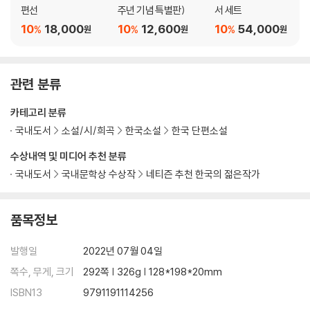
편선
주년 기념 특별판)
서 세트
10
18,000
10
12,600
10
54,000
%
%
%
원
원
원
관련 분류
카테고리 분류
국내도서
소설/시/희곡
한국소설
한국 단편소설
수상내역 및 미디어 추천 분류
국내도서
국내문학상 수상작
네티즌 추천 한국의 젊은작가
품목정보
발행일
2022년 07월 04일
쪽수, 무게, 크기
292쪽 | 326g | 128*198*20mm
ISBN13
9791191114256