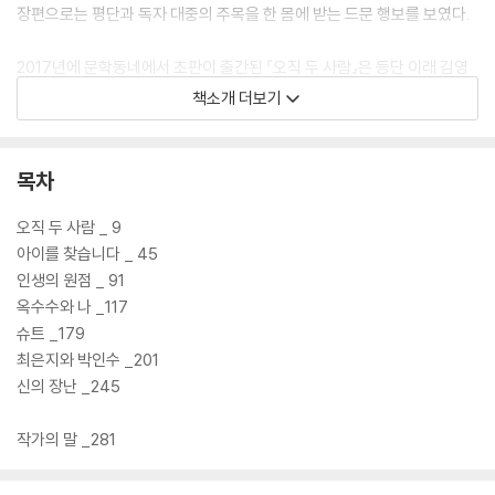
장편으로는 평단과 독자 대중의 주목을 한 몸에 받는 드문 행보를 보였다.
2017년에 문학동네에서 초판이 출간된 『오직 두 사람』은 등단 이래 김영
하가 왜 내놓는 소설집마다 평단과 독자 모두로부터 호평을 받아왔는지를
책소개 더보기
여실히 보여준다. 단편을 쓸 때의 김영하는 장편을 쓸 때와 확연히 다른 모
습을 보여준다. 반전과 아이러니, 블랙유머는 김영하 단편의 트레이드마크
가 되었다. 200자 원고지 100매 내외의 짧은 분량임에도 그 안에 들어있
목차
는 이야기가 부족하다는 느낌이 들지 않는다. 마치 한 편의 짧은 장편이나
웰메이드 영화를 본 것 같은 기분이 들게 만드는 서사적 테크닉을 구사한
오직 두 사람 _ 9
다. 김영하 단편의 중요한 특징인 반전과 아이러니는 기대와는 전혀 다른
아이를 찾습니다 _ 45
곳으로 독자를 끌고 감으로써, 독자로 하여금 그동안 몰입하며 읽어왔던
인생의 원점 _ 91
이야기, 스스로 상상해왔던 결론을 다시 검토하도록 만든다. 그렇기 때문
옥수수와 나 _117
에 독자는 짧은 이야기를 읽었음에도 이야기가 여러 겹으로 이루어져 있다
슈트 _179
고 느끼게 된다.
최은지와 박인수 _201
신의 장난 _245
작가의 말 _281