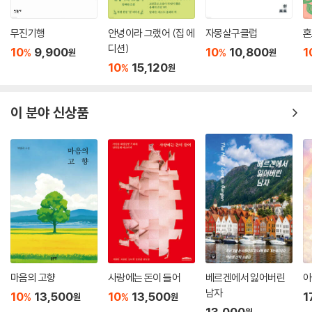
무진기행
안녕이라 그랬어 (집 에
자몽살구클럽
혼
디션)
10
9,900
10
10,800
1
%
%
원
원
10
15,120
%
원
이 분야 신상품
마음의 고향
사랑에는 돈이 들어
베르겐에서 잃어버린
아
남자
10
13,500
10
13,500
1
%
%
원
원
13,000