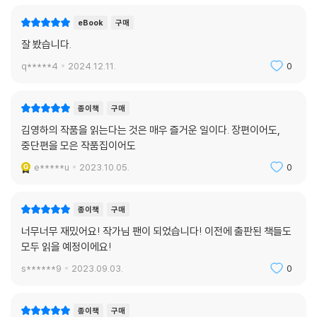
지 불과 5년밖에 되지 않아 큰 수정은 없었지만 결정판 출간을 맞아 작가
eBook
구매
는 이번이 마지막이라는 각오로 원고를 다시 꼼꼼히 읽고 문장과 구성을
잘 봤습니다.
다듬었다. 그에 더해 한 손에 잡히는 아담한 판형과 산뜻한 디자인의 새 표
지로 김영하 단편문학의 정수를 맛보려는 독자들에게 새롭게 다가가고자
q*****4
2024.12.11.
0
하였다.
종이책
구매
「오직 두 사람」은 인간의 삶에 어떤 설명을 할 수 없고 또한 불가역적인 지
표들이 존재함을 암시해준 수작이다. ―제26회 오영수문학상 선정 이유
김영하의 작품을 읽는다는 것은 매우 즐거운 일이다. 장편이어도,
중단편을 모은 작품집이어도
가족과 관련된 이야기는 그 동안 많은 작품들을 통해서 다루어져 왔지만,
e*****u
2023.10.05.
0
김영하의 「아이를 찾습니다」는 가족에 대한 새로운 관점을 중층적으로 겹
쳐 놓고 있다. (…) 가족을 바라보는 새로운 문학적 관점을 마련하고 가족
종이책
구매
문제를 둘러싼 한국사회의 감수성을 새롭게 배치하고자 하는 작가의 문제
너무너무 재밌어요! 작가님 팬이 되었습니다! 이전에 출판된 책들도
의식은, 오늘날 한국사회와 한국문학이 기억하고 성찰해야 할 장면이라고
모두 읽을 예정이에요!
생각된다. ―제9회 김유정문학상 심사평 중에서
s******9
2023.09.03.
0
「옥수수와 나」는 인간의 정신과 그것을 파괴하고자 하는 욕망을 생태학적
상상력으로 서사화함으로써 환상소설의 새로운 가능성을 제시했다. ―제
종이책
구매
36회 이상문학상 선정 이유