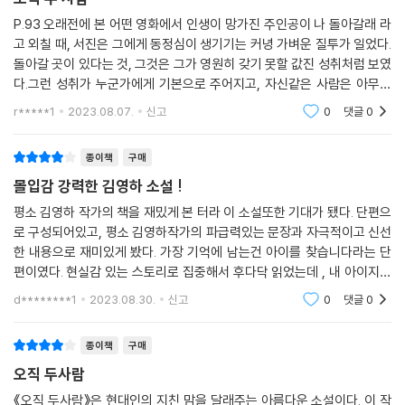
이상문학상 대상 수상작인 「옥수수와 나」는 반전과 아이러니, 블랙유머에
P.93 오래전에 본 어떤 영화에서 인생이 망가진 주인공이 나 돌아갈래 라
더해 김영하의 전위적인 구성 감각을 즐길 수 있는 소설이다. 시점은 어지
고 외칠 때, 서진은 그에게 동정심이 생기기는 커녕 가벼운 질투가 일었다.
돌아갈 곳이 있다는 것, 그것은 그가 영원히 갖기 못할 값진 성취처럼 보였
럽게 바뀌고, 이야기의 전개는 예측불가능이다. 슬라보예 지젝의 유머로
다.그런 성취가 누군가에게 기본으로 주어지고, 자신같은 사람은 아무리
시작해 그것으로 끝나는 이 중편소설에서 김영하는 작가와 독자, 출판인의
노력해도 가딜 수 없는 것이라니 참으로 불공평하지 않은가.재밌긴 한데
관계라는, 일반 독자들로서는 별로 관심이 없는 소재를 마치 기괴한 블랙
r*****1
2023.08.07.
신고
0
댓글
0
에피소드간 재미
유머가 넘치는 한편의 범죄물처럼 보이도록 만들었다. 신비로운 영감을 받
아 창작에 열정을 불태우면서 자기를 파괴하는 낭만주의적 작가상은 철저
종이책
구매
하게 부정된다. 이야기가 분절되면서 결국은 전혀 다른 이야기로 넘어가는
몰입감 강력한 김영하 소설 !
현란한 플롯도 한국문학의 전통에서는 쉽게 보기 힘든 것이었다. 그러나
평소 김영하 작가의 책을 재밌게 본 터라 이 소설또한 기대가 됐다. 단편으
김영하의 서사적 기예는 이런 어지럽고 다층적인 이야기에서 더욱 빛난다.
로 구성되어있고, 평소 김영하작가의 파급력있는 문장과 자극적이고 신선
마지막 줄을 읽을 때까지도 대부분의 독자는 도대체 이야기가 어떻게 끝날
한 내용으로 재미있게 봤다. 가장 기억에 남는건 아이를 찾습니다라는 단
지 가늠하기 어렵고, 다 읽은 후에는 다시 앞부분으로 돌아가게 된다.
편이였다. 현실감 있는 스토리로 집중해서 후다닥 읽었는데 , 내 아이지만
내 아이가 아닌 아버지의 슬픔과 망가져가는 배우자를 바라볼 수 밖에 없
d********1
2023.08.30.
신고
0
댓글
0
「최은지와 박인수」 「인생의 원점」 그리고 「슈트」 이 세 편 역시 구성에서 김
는 모습이 가
영하의 다른 단편들과 맥을 같이 하지만, 지금까지 김영하 단편의 중요한
매력이 캐릭터의 설정에 있었음을 보여준다는 점에서 중요하다. 최은지는
종이책
구매
희생자도 아니고, 악인도 아니다. 박인수 역시 악덕 자본가나 음흉한 위선
오직 두사람
자가 아니다. 선인도 악인도 없는 이야기는 한국 본격문학에는 흔하지만,
《오직 두사람》은 현대인의 지친 맘을 달래주는 아름다운 소설이다. 이 작