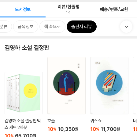
리뷰/한줄평
도서정보
배송/반품/교환
14
분류
품목정보
책 속으로
출판사 리뷰
김영하 소설 결정판
김영하 소설 결정판 박
호출
퀴즈쇼
너
스 세트 2차분
10
10,350
10
11,700
1
%
%
원
원
10
65,700
%
원