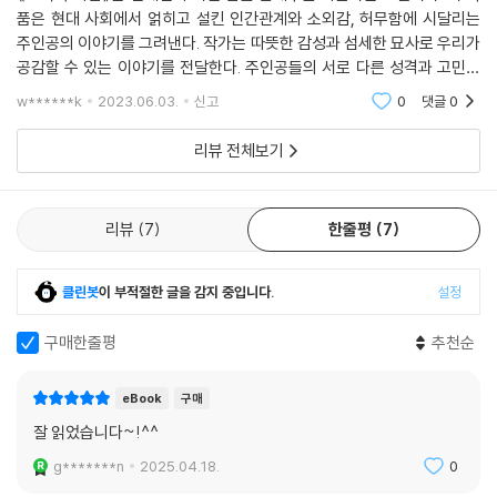
자신의 행동이 타인에게 어떤 영향을 미칠지에 무심한 최은지의 악행 아닌
품은 현대 사회에서 얽히고 설킨 인간관계와 소외감, 허무함에 시달리는
악행은 현실에서는 자주 목격되어도 문학에서는 보기 힘들었던 새로운 인
주인공의 이야기를 그려낸다. 작가는 따뜻한 감성과 섬세한 묘사로 우리가
간형이다. 박인수가 당면한 시련도 사건 자체로 흥미롭다. 그 시련 때문에
공감할 수 있는 이야기를 전달한다. 주인공들의 서로 다른 성격과 고민들
위선에도 위악에도 기대지 않으면서 직면한 위기를 돌파해가는 새로운 인
이 자연스럽게 풀어지면서, 우리는 자신의 삶과 관계에 대해 생각하게 된
w******k
2023.06.03.
신고
0
댓글
0
간형이 제시될 수 있었다. 「인생의 원점」의 서진과 인아는 또 어떤가. 이 소
다. 이 소설은 사
설의 반전은 독자에게 커다란 쾌감을 주는 대신 서진과 인아가 도대체 어
리뷰 전체보기
떤 인물이었는지를 더 알고 싶어하게 만든다. 일종의 ‘아버지 찾기’를 수행
하는 「슈트」의 시인에게 독자들은 자기도 모르게 응원의 감정을 품지만, 그
가 말하지 않은 어떤 것이 있고, 그것이 함의하는 불편함 때문에 그 인물에
리뷰
7
한줄평
7
게, ‘내가 미처 발견하지 못한 뭔가가 있을’ (186쪽) 거라는 의심을 품게 된
다.
클린봇
이 부적절한 글을 감지 중입니다.
설정
인간의 운명에 대한 깊은 성찰과 연민
구매한줄평
추천순
이런 작품들로 구성된 『오직 두 사람』은 김영하 단편소설이 다다른 정점이
eBook
구매
라 할 것이다. 기왕의 서사적 기예는 더 유려해졌고, 거기에 인간의 운명에
잘 읽었습니다~!^^
대한 성숙한 시선과 깊은 연민이 더해졌다. 평단과 독서계도 호응했다. 작
가의 모든 소설집 중에서 가장 많은 독자의 사랑을 받았으며 수록작들이
g*******n
2025.04.18.
0
주요 문학상을 수상하면서 평단의 반응 역시 뜨거웠다. 문학동네판이 나온