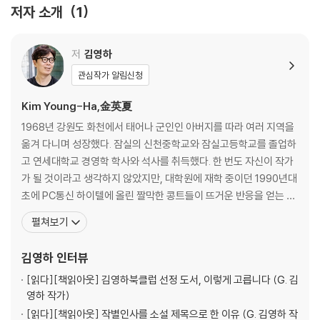
저자 소개
1
저
김영하
관심작가 알림신청
Kim Young-Ha,金英夏
1968년 강원도 화천에서 태어나 군인인 아버지를 따라 여러 지역을
옮겨 다니며 성장했다. 잠실의 신천중학교와 잠실고등학교를 졸업하
고 연세대학교 경영학 학사와 석사를 취득했다. 한 번도 자신이 작가
가 될 것이라고 생각하지 않았지만, 대학원에 재학 중이던 1990년대
초에 PC통신 하이텔에 올린 짤막한 콩트들이 뜨거운 반응을 얻는 것
을 보고 자신의 작가적 재능을 처음으로 깨달았다. 서울에서 아내와
펼쳐보기
함께 살며 여행, 요리, 그림 그리기와 정원 일을 좋아한다. 1995년 계
간 [리뷰]에 「거울에 대한 명상」을 발표하며 작품 활동을 시작했다.
김영하
인터뷰
장편소설 『살인자의 기억법』, 『너의
[읽다]
[책읽아웃] 김영하북클럽 선정 도서, 이렇게 고릅니다 (G. 김
영하 작가)
[읽다]
[책읽아웃] 작별인사를 소설 제목으로 한 이유 (G. 김영하 작