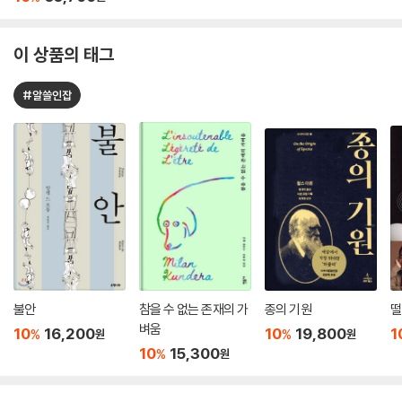
이 상품의 태그
#알쓸인잡
불안
참을 수 없는 존재의 가
종의 기원
떨
벼움
10
16,200
10
19,800
1
%
%
원
원
10
15,300
%
원