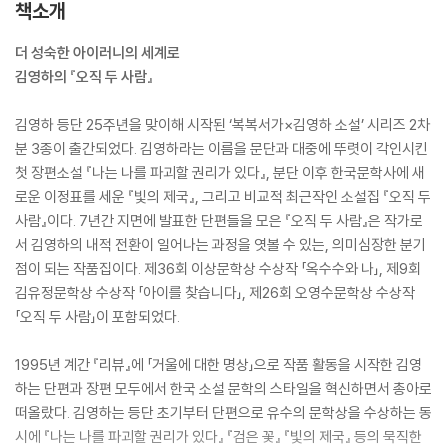
책소개
더 성숙한 아이러니의 세계로
김영하의 『오직 두 사람』
김영하 등단 25주년을 맞이해 시작된 ‘복복서가×김영하 소설’ 시리즈 2차
분 3종이 출간되었다. 김영하라는 이름을 문단과 대중에 뚜렷이 각인시킨
첫 장편소설 『나는 나를 파괴할 권리가 있다』, 분단 이후 한국문학사에 새
로운 이정표를 세운 『빛의 제국』, 그리고 비교적 최근작인 소설집 『오직 두
사람』이다. 7년간 지면에 발표한 단편들을 모은 『오직 두 사람』은 작가로
서 김영하의 내적 전환이 일어나는 과정을 엿볼 수 있는, 의미심장한 분기
점이 되는 작품집이다. 제36회 이상문학상 수상작 「옥수수와 나」, 제9회
김유정문학상 수상작 「아이를 찾습니다」, 제26회 오영수문학상 수상작
「오직 두 사람」이 포함되었다.
1995년 계간 『리뷰』에 「거울에 대한 명상」으로 작품 활동을 시작한 김영
하는 단편과 장편 모두에서 한국 소설 문학의 스타일을 혁신하면서 총아로
떠올랐다. 김영하는 등단 초기부터 단편으로 유수의 문학상을 수상하는 동
시에 『나는 나를 파괴할 권리가 있다』 『검은 꽃』 『빛의 제국』 등의 묵직한