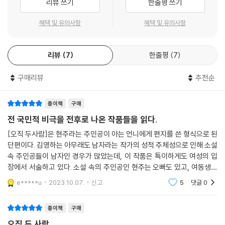
리뷰 쓰기
한줄평 쓰기
도록 진화했어. 가만히 동굴에 틀어박혀서 날씨가 좋아지길 기다리는 게
들은 작가가 지어낸 이 짧은 소설을 ‘심리적 사실’로 받아들이고 있었다. 그
유리하거든. 에너지를 아끼면서 말이야. 인류가 이렇게 진보한 건 섣불리
것을 가능하게 한 것이 바로 김영하식 아이러니다. “기대했던 것과는 전혀
혜택 및 유의사항
혜택 및 유의사항
움직이지 않고 끝없이 자신의 과오에 집착해온, 나 같은 우울증 환자들 덕
다른 것이 결승점에서 우리를 기다리고 있을 때, 그것은 누구의 잘못일
분이야. 그들은 헛된 희망을 품지 않아. 스스로를 과신하지도 않고. 그래서
까?”(69쪽) 기대했던 것과 다른 것, 그것이 반전이며 거기에서 아이러니
살아남은 거야.
리뷰
7
한줄평
7
가 시작된다. 그런데 김영하는 거기에서 한걸음 더 나아간다. ‘그것은 누구
---「신의 장난」중에서
의 잘못일까?’라고 묻는 것이다. 그렇게 소설은 신들의 짓궂은 장난에 희롱
구매리뷰
추천순
당하는 애처로운 인간에 대한 연민으로 이어진다.
소설집의 마지막 수록작이 「신의 장난」인 것도 그래서 의미심장하게 느껴
종이책
구매
진다. 신입사원 연수의 과정으로만 생각했던 방탈출게임은 갑자기 전혀 다
전 국민적 비극을 전후로 나온 작품들을 읽다.
른 국면으로 접어든다. 주체성을 가진 인간, 생각하는 존재로서의 인간은
[오직 두사람]은 현주라는 주인공이 아는 언니에게 편지를 쓴 형식으로 된
사라지고, 신과 같은 존재에 의해 ‘사육되’고 신체에 대한 결정권을 박탈당
단편이다. 김영하는 아무래도 남자라는 작가의 성적 주체성으로 인해 소설
하는 존재만 남는다. 인간의 눈높이에서 움직이던 소설 속 시선은 수면가
속 주인공들이 남자인 경우가 많았는데, 이 작품은 특이하게도 여성의 입
스가 등장하면서 갑자기 부감으로 바뀌는 것 같은 느낌이다. 독자는 이제
장에서 서술하고 있다. 소설 속의 주인공인 현주는 오빠도 있고, 여동생도
인물들의 시선으로 바라보지 않고 케이지를 내려다보는 신의 시선으로 그
있다. 그럼에도 아빠의 사랑을 듬쁙받는 맏딸인 현주는 거의 모든 일을 아
e*****u
2023.10.07.
신고
5
댓글
0
들을 보게 된다. 「신의 장난」은 판타지적 상상력을 사실보다 더 사실처럼
빠와 함께 한
느껴지도록 풀어내어 현실의 비의를 드러낸다는 점에서 작가의 초기 단편
종이책
구매
과 맥이 닿아 있다.
오직 두 사람