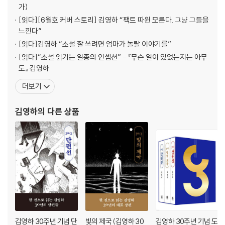
가)
[읽다]
[6월호 커버 스토리] 김영하 “팩트 따윈 모른다. 그냥 그들을
느낀다”
[읽다]
김영하 “소설 잘 쓰려면 엄마가 놀랄 이야기를”
[읽다]
“소설 읽기는 일종의 인셉션” - 『무슨 일이 있었는지는 아무
도』 김영하
더보기
김영하
의 다른 상품
김영하 30주년 기념 단
빛의 제국 (김영하 30
김영하 30주년 기념 도