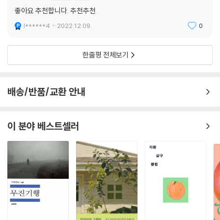
좋아요 추천합니다. 추천추천
소설 속 등장인물들은 주변에서 흔히 볼 수 있는 지극히 현실적인 사람들
l******4
2022.12.09.
0
이지만 그들 속에 얽혀 있는 이야기는 한 편의 ‘환상특급’처럼 흥미롭고 몽
환적이다. 압축적이지만 위트를 잃지 않고, 스릴러적인 구성으로 마지막까
한줄평 전체보기
지 궁금증을 자아내는 스타일이 여전하다. ―[문화일보]
김영하는 인간에 대한 위트 있는 통찰, 지적 유희, 전복적인 상상력으로 세
배송/반품/교환 안내
월이 지나도 늘 ‘젊은 문학의 기수’로 꼽혀 왔다. 그런데 이제 그가 ‘실험
성’이 아닌 ‘보편성’에 더 깊이 다가갔다. 타인의 아픔에 대한 통각이 세심
하게 발달한 채로. ―[서울신문]
이 분야 베스트셀러
김영하는 행복과 윤리의 본질에 대한 철학적 논쟁을 인물들의 내적 독백에
섬세하게 녹여낸다. 분위기 있으면서도 날카롭게 곤두세우는, 지적 만족감
을 안겨주는 소설집. ―[북리스트]
이 소설집은 작가의 다방면에 걸친 예술적 재능에 대한 생생하고 매혹적인
입문이 될 것이다. ―[커커스리뷰]