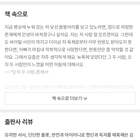
책 속으로
지금 병상에 누워 있는 저 낯선 몸뚱어리를 보고 있노라면, 참으로 허망한
존재에게 인생이 바쳐졌구나 싶어요. 저는 저 사람 잘 모르겠어요. 그런데
도 바이털 사인이 꺼지고 더이상 저 육체로부터 아무 반응도 받아오지 못
한다면, 아빠가 마침내 의학적으로 사망한다면, 한동안은 좀 막막할 것 같
아요. 그래서 요즘은 자주 생각하게 돼요. 뉴욕에 있었다던 그 두 사람, 오
직 두 사람만이 느꼈을 어떤 어둠에 대해서요.
---「오직 두 사람」중에서
십 년간 그는 ‘실종된 성민이 아빠’로 살아왔다. 그런데 하루아침에 그것이
끝나버렸다. 행복 그 비슷한 무엇을 잠깐이라도 누리고 있다는 느낌을 받
책 속으로 더보기
은 적이 없었다. 그러나 그 불행이 익숙했던 것만은 사실이었다. 내일부터
는 뭘 해야 하지? 그는 한 번도 그 문제를 진지하게 생각해본 적이 없다는
것을 깨달았다. 성민이만 찾으면, 성민이만 찾으면. 언제나 그런 식이었지
출판사 리뷰
그 이후를 상상해보지 못했던 것이다.
---「아이를 찾습니다」중에서
유려한 서사, 단단한 플롯, 반전과 아이러니로 평단과 독자를 매혹해온 김