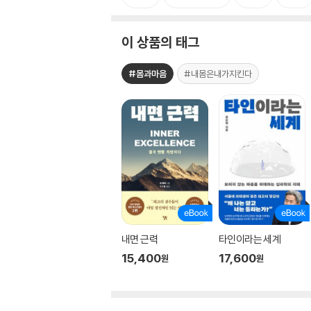
이 상품의 태그
#몸과마음
#내몸은내가지킨다
내면 근력
타인이라는 세계
15,400
17,600
원
원