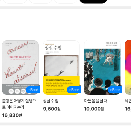
불행은 어떻게 질병으
상실 수업
아픈 몸을 살다
낙
로 이어지는가
9,600
10,000
16
원
원
16,830
원