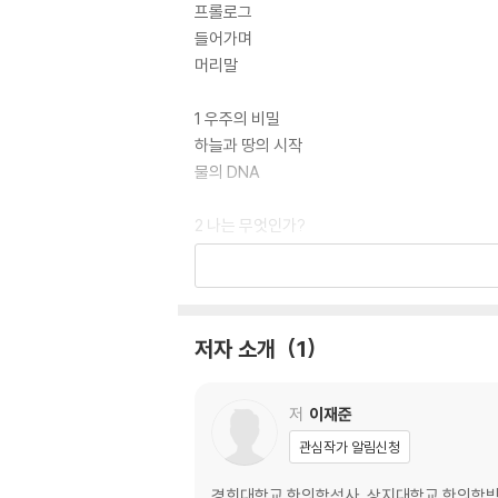
프롤로그
들어가며
머리말
1 우주의 비밀
하늘과 땅의 시작
물의 DNA
2 나는 무엇인가?
나는 물이다
나와 과학
나와 인문학
나와 의학
저자 소개
1
3 생명은 무엇인가?
생리와 병리
저
이재준
진단과 치료
관심작가 알림신청
생(生)과 사(死)
경희대학교 한의학석사, 상지대학교 한의학박