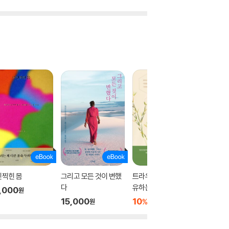
인찍힌 몸
그리고 모든 것이 변했
트라우마 대물림을 치
몸이 먼
다
유하는 법
,000
8,500
원
15,000
10
10,530
%
원
원