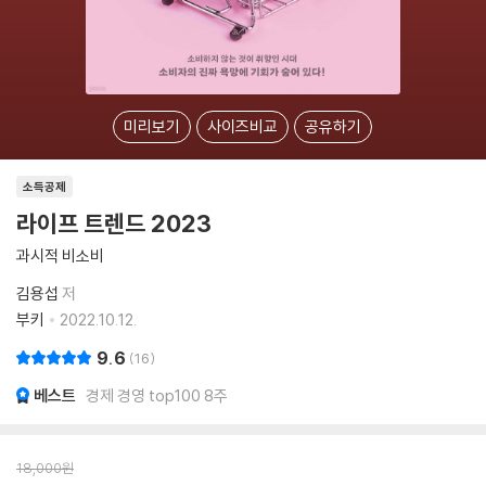
미리보기
사이즈비교
공유하기
소득공제
라이프 트렌드 2023
과시적 비소비
김용섭
저
부키
2022.10.12.
9.6
16
베스트
경제 경영 top100 8주
18,000
원