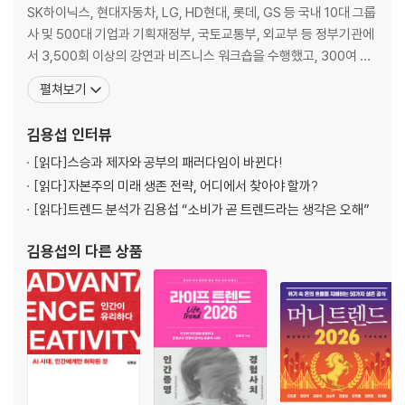
2. 빈티지 시계와 빈티지 카, 욕망은 히스토리를 탐한다
SK하이닉스, 현대자동차, LG, HD현대, 롯데, GS 등 국내 10대 그룹
사 및 500대 기업과 기획재정부, 국토교통부, 외교부 등 정부기관에
왜 가상 화폐 거래소는 빈티지 시계 시장을 주목했을까?｜신상품보다 훨
서 3,500회 이상의 강연과 비즈니스 워크숍을 수행했고, 300여 건
씬 비싼 중고: 빈티지 시계는 과시적이다｜빈티지 카, 욕망의 끝판왕인가
의 컨설팅 프로젝트를 수행했다. 〈한국경제신문〉, 〈한겨레신문〉, 〈머
펼쳐보기
자원 순환인가?
니투데이〉 등에서 칼럼니스트로 활동했고, 휴넷CEO, SERICEO 등
에서 대한민국 CEO들을 대상으로 최신 트렌드를 분석하고 인사이트
김용섭
인터뷰
3. 테니스 붐, 왜 테니스는 새로운 욕망이 되었을까?
를 제공했다.
[읽다]
스승과 제자와 공부의 패러다임이 바뀐다!
왜 2030 여성들이 테니스를 배울까?｜골프는 가고 테니스가 왔다?｜테
[읽다]
자본주의 미래 생존 전략, 어디에서 찾아야 할까?
니스는 패션과 시계, 스타일의 새로운 중심이 된다
[읽다]
트렌드 분석가 김용섭 “소비가 곧 트렌드라는 생각은 오해”
4. 워케이션과 디지털 노마드 비자
김용섭
의 다른 상품
워케이션은 보편적 제도로 자리 잡을까?｜왜 기업들은 워케이션에 지원
하는가?｜워케이션, 대기업은 가능하지만 중소기업은 쉽지 않다｜워케
이션은 지방 자치 단체에게 중요한 기회다｜발리는 왜 디지털 노마드 비
자를 발급할까?
5. 주 4일 근무는 이미 시작된 미래!