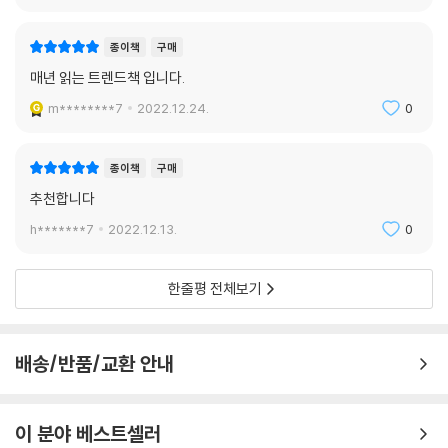
쉬고 주 6일 근무제가 보편적이었는데 하루 10시간씩 일했다. 이것을 주 6
0시간에서 40시간으로 파격적으로 단축시켰다. 왜 헨리 포드는 6일이 아
* 주 4일 근무제: 조직 내 생산성과 효율성을 강화하려는 조직 관리 담당
종이책
구매
닌 5일만 근무하게 만들었을까? 노동자를 배려해서 더 쉬라고 그랬던 것
자
매년 읽는 트렌드책 입니다.
일까? 아니다. 생산 라인이 기술적, 과학적으로 진화하고 노동자의 생산성
까지 높아지면 근무 시간을 줄여도 오히려 생산은 더 늘어날 것을 알고 있
m********7
2022.12.24.
0
워케이션 제도의 궁극적인 목적은 휴식이 아닌 업무의 효율성에 있다. 효
었다. 동일 임금으로 6일 대신 5일을 일하면 노동자들은 줄어든 시간만큼
율과 성과가 나온다면 어디서 일해도 상관없는 것이다. 마찬가지로 효율과
더 열심히 일해서 생산성이 향상된다는 이론을 믿었고, 실제로도 생산성이
성과가 나온다면 주 5일이 아닌 4일만 일해도 상관없을 것이다. 실제로 벨
종이책
구매
높아졌다. 이를 계기로 주 5일 근무제를 선택하는 기업이 늘어 갔다. 노동
기에, 프랑스, 영국, 독일, 스페인, 미국, 칠레, 일본, 아랍에미리트 등 세계
추천합니다
자가 아니라 자본가의 이해관계가 반영된 것이 근무 시간 단축이다. 사람
많은 나라가 이미 주 4일 근무제를 도입했거나 실험 중이다.(185쪽)
은 기계가 아니다 보니 육체적, 정신적 피로도가 쌓이면 오히려 노동 생산
h*******7
2022.12.13.
0
성이 떨어진다. 헨리 포드의 합리성, 아니 자본가의 합리적인 계산에 의해
하지만 우리나라에는 주 4일제 논의가 시기상조라고 생각하는 사람이 많
주 5일 근무제가 시작된 것이다.
다. 주 4일제를 시행하면 경제가 망가지고 나라가 망한다고 주장하는 사람
한줄평 전체보기
---「주 5일 근무제는 자본가의 선택이었다」중에서
도 있다. 한국의 연간 평균 노동 시간은 OECD 국가 중 최상위다. 2020년
기준 OECD 국가 평균 노동 시간은 1687시간인데 우리나라는 1908시간
영국은 2013년, 캐나다 밴쿠버는 2017년, 그리고 일본의 교토는 2022년
이다. 하지만 시간당 노동 생산성은 OECD 38개국 중 27위다. 우리나라
배송/반품/교환 안내
빈집세가 도입되었다. 영국은 2년 이상 비어 있는 집에 지방세를 최대 5
의 GDP 순위가 8위인 것을 감안하면 매우 낮다. 노동 생산성을 높이지 않
0% 중과하고, 일부 지역에선 300%까지 중과하기도 한다. 영국 내에서도
고서는 결코 GDP를 높일 수 없다. 과도한 노동 시간으로 떠받치는 것은 한
런던은 주택이 부족하다. 그럼에도 빈집은 많다. 러시아와 중동의 부자들
계가 있다.(192쪽) 그러므로 주 4일 근무제는 하루 더 쉬자는 복지 차원이
이 분야 베스트셀러
이 런던에 집을 사 뒀기 때문이다. 이들은 런던에 생활하진 않고 집만 소유