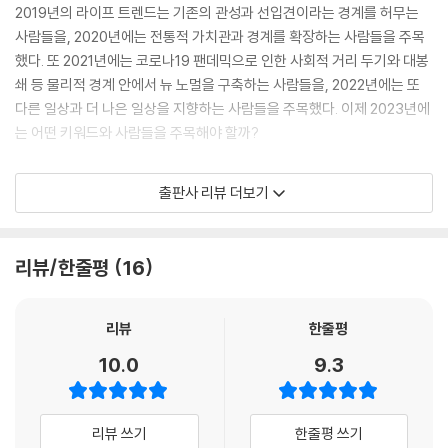
심각한 경제 위기를 가시화시켰다. 소비자 물가는 폭등하고, 식량 안보도
2019년의 라이프 트렌드는 기존의 관성과 선입견이라는 경계를 허무는
중요 이슈로 부각되었다. 이상 기후와 팬데믹, 전쟁 등으로 인해 전 세계적
당신은 어떤 작가의 어떤 작품을 소유하고 있는가?｜왜 나이키는 세계 최
사람들을, 2020년에는 전통적 가치관과 경계를 확장하는 사람들을 주목
으로 식량 생산량 감소와 기아 인구 급증은 음식을 낭비하는 먹방에 대한
초의 새로운 매장을 홍대에 차렸을까?｜DE&I : 배려의 디테일은 중요한
했다. 또 2021년에는 코로나19 팬데믹으로 인한 사회적 거리 두기와 대봉
불편한 시선을 가진 사람들을 증가시켰다. 중국에서는 과도한 먹방이 규제
욕망이자 비즈니스 기회다｜선택받는 트렌드는 디테일에서 결정된다｜
쇄 등 물리적 경계 안에서 뉴 노멀을 구축하는 사람들을, 2022년에는 또
된다.(중략) 소식 먹방이 등장한 것은 이런 배경에서다. 먹방에서 과식이
왜 상대적으로 덜 관심받던 지역에 관심이 늘어났을까?｜디테일이 바꾸
다른 일상과 더 나은 일상을 지향하는 사람들을 주목했다. 이제 2023년에
과시적이었다면 이제 소식이 과시적일 수 있게 된 것으로, 이 또한 일종의
는 트렌드: 의식주의 작지만 큰 변화｜왜 집에 대한 욕망이 바뀔 수 있을
는 어떤 키워드와 사람들을 주목해야 할까?
과시적 비소비다. 그동안의 먹방은 엄밀히 우리의 일상과 동떨어져 있었
까?
다. 하지만 소식 먹방은 우리의 일상이 될 수 있다. 다이어트를 위해서, 건
* 비소비 & 무지출: 소비하지 않는 것을 선택하고 과시하는 사람들
출판사 리뷰 더보기
강을 위해서 소식을 받아들일 수 있다. 소식을 위해서는 천천히 먹는 것이
참고자료
좋다. 2022년 7월, 연예인 중 대표적인 ‘소식좌’로 불리는 박소현, 산다라
2022년 7월 말 기준, 구글 트렌드와 네이버 트렌드 검색 결과 ‘무지출’ 키
박을 내세운 〈밥 맛 없는 언니들〉이라는 웹 예능 프로그램이 런칭되기도 했
워드에 대한 관심도가 ‘욜로’를 넘어섰다. 그동안 욜로 트렌드는 너무 흔해
리뷰/한줄평
16
다.
졌고 너무 많이 소비되었다. 게다가 인플레이션과 경기 침체, 자산 가치 하
---「소식 먹방은 트렌드가 될 수 있을까?」중에서
락으로 인해 욜로를 실천할 돈도 없다.(34쪽) 그래서 욜로를 대신해 우리
의 취향과 선택을 과시할 수단으로 비소비와 무지출이 대두되었다. 전 세
리뷰
한줄평
2022년 8월, 미국은 ‘인플레이션 감축법’을 통과시켰다. 2022년부터 20
계적으로 ‘아무것도 사지 않는 날(Buy Nothing Day)’이 지정되는가 하
10.0
9.3
31년까지 10년간 정책 집행을 위해 지원되는 액수가 4400억 달러 규모
면(우리나라의 경우 녹색연합에 의해 매년 11월 마지막 주 금요일이다),
다. 바이든 정부가 계속 추진해 왔지만 통과되지 않았던 ‘더 나은 재건 법
미니멀리즘 트렌드가 다시 각광을 받기 시작한 것이다.(42쪽)
안’을 일부 수정해 인플레이션 감축법을 만든 것인데, 2030년까지 온실가
리뷰 쓰기
한줄평 쓰기
스 40% 감축을 위한 기후 변화 대응과 재생 에너지를 비롯한 에너지 안보
무지출, 비소비 트렌드는 다양한 분야로 확장되고 있다. 매년 1월 한 달간