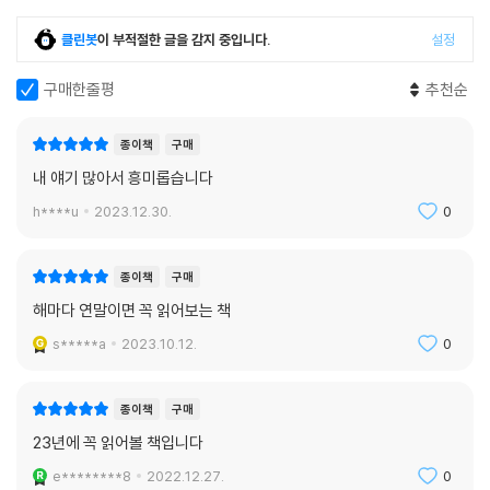
---「골프는 가고 테니스가 왔다?」중에서
쪽) 그러므로 테니스의 위상과 시장은 더욱 높아질 것으로 기대된다.
클린봇
이 부적절한 글을 감지 중입니다.
설정
2022년 7월 초, 인도네시아 관광부는 디지털 노마드 비자 계획을 발표했
* 워케이션: 워케이션 시행에 적극적인 경영인과 지방 자치 단체
다. 인도네시아 외부에서 수입이 발생한다는 조건을 충족시키는 외국인은
구매한줄평
추천순
발리를 비롯한 인도네시아 지역에서 최장 5년간 거주하고 면세 혜택도 주
푸른 바다나 산속 수풀이 내다보이는 호텔에서 일하는 사람의 자유분방한
는 비자를 받을 수 있다. 즉, 인도네시아에 있으면서 해외에서 돈을 버는 사
모습은 어느 특별한 디지털 노마드만의 전유물이 아니다. 국내외 대기업을
종이책
구매
람을 유치해 그들이 인도네시아에서 돈을 쓰게 하려는 것이다. 인도네시아
중심으로, 여행지나 휴가지에서 휴식을 하면서 동시에 원격 근무를 하는
내 얘기 많아서 흥미롭습니다
중에서도 발리는 전 세계 디지털 노마드들이 가장 선호하는 원격 근무지,
워케이션 제도가 점점 확산되고 있기 때문이다. 코로나19 팬데믹으로 인
h****u
2023.12.30.
0
바로 워케이션하기 가장 좋은 도시다. 최적의 날씨, 최고의 해변을 갖춘 최
한 재택근무, 원격 근무를 경험한 직장인과 기업들은 워케이션 제도에 대
고의 휴가지다. 이미 2010년대 미국의 스타트업들이 발리 우붓 지역을 중
해서도 긍정적이다. 휴양지에서 일하는 자기 모습을 SNS에 공유하는 직
심으로 공유 오피스에서 일하며 디지털 노마드의 성지로 불렸었다. 워케이
장인들, 대외적으로 사내 복지를 홍보하는 기업들에게 워케이션은 과시의
종이책
구매
션 트렌드의 진원지이자 전 세계 휴양지로 워케이션을 확산시킨 원조가 바
수단이다.(164쪽)
해마다 연말이면 꼭 읽어보는 책
로 발리인 셈이다. (중략) 2020~2021년간 코로나19 팬데믹으로 타격을
받은 말레이시아는 해외여행이 회복된 2022년부터 다시 목표 달성을 위
s*****a
2023.10.12.
0
워케이션 제도의 또 다른 수혜자는 지방 자치 단체다. 호텔, 리조트 등의 관
해 적극 나선다. 그런 일환으로 나온 것 중 하나가 디지털 노마드 비자다.
광업계도 수혜를 받겠지만 궁극적으로 지자체가 지역 경제 활성화, 새로운
---「발리는 왜 디지털 노마드 비자를 발급할까?」중에서
인구 유입 등의 측면에서 이득을 얻는다.(171쪽) 실제로 강원도, 제주, 경
종이책
구매
상남도, 전라남도, 미국 오클라호마주의 털사를 비롯한 70여 개 도시, 일
23년에 꼭 읽어볼 책입니다
주 5일제가 자리 잡은 데에는 포드자동차가 역할을 했다. 1926년 포드자
본의 자그마한 섬들 등 전 세계 지자체들이 적극적으로 워케이션 인구를
동차는 월요일부터 금요일까지 일하는 것을 표준화시켰다. 당시 일요일만
e********8
2022.12.27.
0
유치하고 있다. 워케이션 관련 시장이 커질 수밖에 없는 이유다.