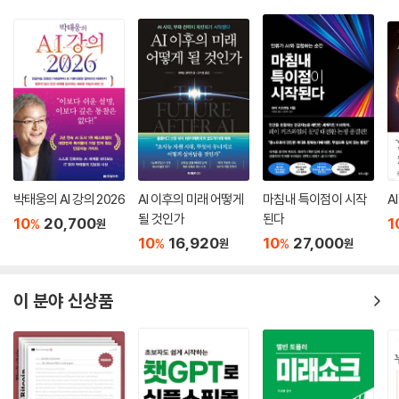
아니라 경영과 경제적 관점, 효율성과 생산성의 문제로 바라보고 논의되어
한 채 비워 둔다. 세금이 아무리 중과되어도 신경도 안 쓰는 부자들이긴 하
야 한다.
지만, 정부 차원에서 빈집 정책을 만들어서 대응하는데 덕분에 빈집이 줄
어드는 효과는 생겼다. 스코틀랜드와 웨일스에선 1년 이상 비어 있는 집에
* 세컨드 하우스: 5도 2촌, 4도 3촌에서 비즈니스 기회를 찾는 사람들
200% 부과금을 내게 한다. 빈집이 방치되는 건 자원 낭비다. 주택 부족 상
태에서 빈집 문제는 반드시 풀어야 할 숙제일 수밖에 없다. 캐나다 밴쿠버
디지털 노마드, 워케이션, 주 4일 근무제가 확산되면 더불어 세컨드 하우
도 중국과 홍콩 부자들이 주택을 구입하며 집값이 크게 올랐고, 그들이 산
스에 대한 수요도 증가한다. 평일에는 도시에서 생활하다가 주말이 되면
집은 투자 목적이다 보니 빈집으로 둔 채 되팔려고 한다. 이렇게 빈집이 늘
자신의 세컨드 하우스를 찾아 휴식하고 여가를 즐기는 것이다. 그러므로
다 보니 빈집세를 공시 가격의 1% 수준으로 부과하는 것으로 시작해 2021
세컨드 하우스는 일상 공간의 확장이자 새로운 라이프스타일 트렌드가 된
년부터는 3%로 올렸다. 영국과 캐나다 밴쿠버의 빈집세는 부자들이 집을
다.
박태웅의 AI 강의 2026
AI 이후의 미래 어떻게
마침내 특이점이 시작
A
사서 방치해서 주택 부족이 심화되는 것에 대한 대응 차원이다.
될 것인가
된다
10
20,700
1
%
원
---「빈집세와 인구 소멸, 그리고 세컨드 하우스에 대한 욕망」중에서
또 워케이션 제도와 마찬가지로 세컨드 하우스 트렌드도 지방 자치 단체와
10
16,920
10
27,000
%
%
원
원
사업가들에게 큰 기회다. 국내의 경우 전라도, 경상도, 충청도, 강원도 전
2022년 6월, 테크크런치 세션즈(TC Sessions)에 연사로 나온 빌 게이
역에 방치된 빈집이 많다. 전라도만 해도 약 2만 채에 이른다. 영국, 캐나다
츠는 ‘어떻게 하면 클린 테크에 막대한 자본을 투입할 것인가(How to De
이 분야 신상품
밴쿠버, 일본 도쿄도 빈집 문제를 겪고 있는데 이를 해결하기 위해 빈집세
ploy Billions in Clean Tech)’라는 주제로 이야기했다. 세계 경제에 불어
를 도입했다.(216쪽) 세컨드 하우스 유치는 빈집세의 대안이 된다. 대도시
닥칠 위기가 클린 테크에도 위기가 될 수 있으며, 수년간의 겨울을 겪을 수
를 탈출하려는 사람들, 대도시의 기업에서 일하지만 원격 근무가 가능한
있다고 얘기했다. 러시아 전쟁으로 클린 테크는 위기와 기회가 공존한다.
사람들, 5도 2촌과 4도 3촌을 하며 도시와 농어촌의 삶을 병행하려는 사
러시아의 석유와 천연가스에 의존도가 높은 유럽에선 에너지 공급 문제가
람들을 유치하면 지방 소멸 방지, 지역 경제 활성화, 빈집 재활용 등이 가능