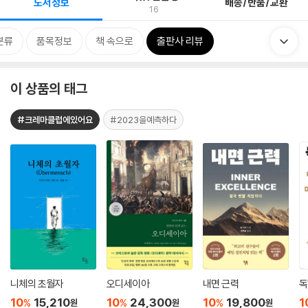
도서정보
배송/반품/교환
16
분류
품목정보
책 속으로
출판사 리뷰
이 상품의 태그
#크레마클럽에있어요
#2023을예측하다
니체의 초월자
오디세이아
내면 근력
독
10
15,210
10
24,300
10
19,800
1
%
%
%
원
원
원