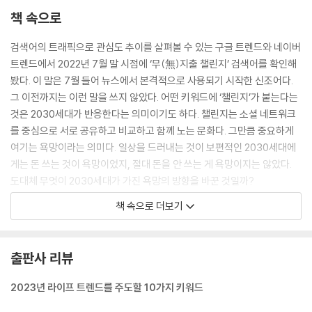
책 속으로
클린 테크를 주도하는 빌 게이츠｜왜 글로벌 기업들이 클린 테크에 투자
할까?｜도대체 어디까지가 클린 테크인가?｜왜 유니레버는 팜유를 대체
검색어의 트래픽으로 관심도 추이를 살펴볼 수 있는 구글 트렌드와 네이버
하려고 거액을 투자할까?｜결국 클린 테크가 새로운 부의 중심이 된다
트렌드에서 2022년 7월 말 시점에 ‘무(無)지출 챌린지’ 검색어를 확인해
봤다. 이 말은 7월 들어 뉴스에서 본격적으로 사용되기 시작한 신조어다.
9. 일상에 들어온 로봇 택시와 무인 공장, 그리고 당신의 위기
그 이전까지는 이런 말을 쓰지 않았다. 어떤 키워드에 ‘챌린지’가 붙는다는
것은 2030세대가 반응한다는 의미이기도 하다. 챌린지는 소셜 네트워크
왜 삼성전자는 무인 공장을 원하는가?｜왜 현대자동차는 SW R&D 인력
를 중심으로 서로 공유하고 비교하고 함께 노는 문화다. 그만큼 중요하게
을 분리시키는가?｜왜 현대자동차는 송창현을 원했는가?｜당신도 이제
여기는 욕망이라는 의미다. 일상을 드러내는 것이 보편적인 2030세대에
로봇 택시를 탈 것인가?｜왜 “최악의 상황에 대비하라”는 말이 유행할
게는 돈 쓰는 것이 욕망이었지, 절대 돈을 안 쓰는 게 욕망이지는 않았다.
까?
도대체 무엇이 2030세대가 가진 욕망의 방향을 바꾼 것일까?
---「무지출이 욜로를 앞서다」중에서
10. 절제의 시대, 축소 지향과 극단적 효율성
책 속으로 더보기
코로나19 팬데믹이 초래한 경제 위기의 심각성을 본격적으로 겪은 것은 2
결혼식 축의금을 안 내겠다는 사람들｜자발적 고립을 받아들인 자발적 아
022년이었다. 팬데믹이 끝나면 다 괜찮아질 거라는 기대를 가진 사람들에
싸의 시대｜축소 지향과 스탠딩 : 관계를 줄여라, 본질에 집중해라!｜축소
출판사 리뷰
게 팬데믹이 끝나면 더 큰 진짜 위기가 온다는 것을 실감나게 보여 줬기 때
지향과 제로: 무엇을 버릴 것인가?
문이다. 극심한 인플레이션과 심화된 스테그플레이션, 글로벌 공급망의 위
2023년 라이프 트렌드를 주도할 10가지 키워드
기와 세계화의 종말에 대한 위험 경고 등 글로벌 금융 위기 때보다 훨씬 더
11. 취향의 디테일, 디테일의 과시