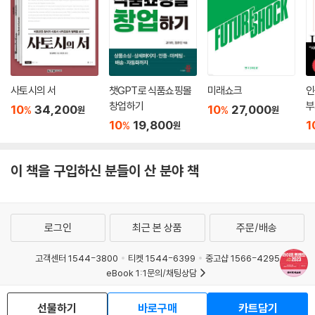
생기면서 석탄 발전을 다시 꺼내는 등 탄소 중립에 후퇴적 액션이 나오는
하기 때문이다.(220쪽)
반면, 한편에선 재생 에너지에 대한 투자가 역대급으로 확대되는 액션이
나온다. 자산 시장 하락, 경기 침체 등도 클린 테크에 위기와 기회를 동시에
* 잘코사니 & 샤덴프로이데: 불행과 불안에 대응하는 마케팅을 수립하는
준다. 투자 자본이 위축되며 스타트업에 투자되던 자금이 크게 줄어들기
마케터
시작했고, 이 과정에서 클린 테크 투자가 위축되는 것에 대해 우려를 표한
것이 빌 게이츠다. 탄소 중립 2050 목표를 위한 실행이 위축되는 것도 우
사토시의 서
챗GPT로 식품쇼핑몰
미래쇼크
인
2021년 11월 한국경제연구원의 발표에 따르면, 청년들이 느끼는 체감 경
려했다.
창업하기
부
10
34,200
10
27,000
%
%
제 고통 지수는 역대 최악이었다. 2022년 7월에 발표한 2022년 1분기 국
원
원
---「클린 테크를 주도하는 빌 게이츠」중에서
10
19,800
1
%
원
민 고통 지수 또한 역대 최고치였다. 팬데믹, 인플레이션, 경기 침체, 자산
가치 하락 등으로 이러한 수치는 2023년에도 이어질 것이다.(229쪽) 그
포티투닷은 서울에서 로봇 택시를 처음 상용화시킨 회사이기도 하다. 포티
결과 안타깝지만 남의 불행을 목격할 일이 많아지고, 남의 불행에서 위안
이 책을 구입하신 분들이 산 분야 책
투닷은 2021년 11월 자율 주행차 한정 운수 면허를 취득했고 서울시 자율
을 얻는 이도 많아질 것이다.
주행 운송 플랫폼 사업자로 선정됐다. 2021년 12월 자율 주행 택시 시범
운영에 이어, 2022년 2월 10일부터 유료 서비스를 시작했다. 서울 마포구
독일어 ‘샤덴프로이데(Schadenfreude)’는 남의 불행이 곧 나의 행복이
상암동(자율 주행 자동차 시범 운행 지구)에서 2개 노선(각기 5.3킬로미
로그인
최근 본 상품
주문/배송
된다는 아주 못된 단어다. 그런데 우리말에도 이와 비슷한 말이 있다. ‘잘코
터, 4.0킬로미터 구간), 4대를 운영했는데, 자율 주행 택시는 기아의 전기
사니’는 미운 사람의 불행을 고소하게 여길 때 내는 감탄사다.(223쪽) 샤
차 니로 EV에 솔루션 Akit을 달아 자율 주행차로 개조했다. 차량 지붕 등 7
고객센터 1544-3800
티켓 1544-6399
중고샵 1566-4295
덴프로이데와 잘코사니를 느끼는 건 내가 사악하거나 못나서가 아니다. 치
곳에 카메라를 설치했고 범퍼 등 5곳에 레이더를 달았다. 전용 앱으로 실
eBook 1:1문의/채팅상담
열한 경쟁과 승자 독식 사회를 살아가는 우리에게 그만큼 여유가 없고 불
시간 호출해 탑승할 수 있고, 요금은 회당 2000원이다. 2022년 6월부터
예스이십사(주) 사업자 정보
안해서가 아닐까? 이런 불안감과 위기의식은 정부와 지자체에게는 해결
상암동 내 자율 주행 택시는 7대로 늘었고, 운행 노선도 3개로 늘었다. 점
선물하기
바로구매
카트담기
과제가 될 것이고, 기업에게는 활용해야 할 소비 욕구가 될 것이다. 그러므
이용약관
개인정보처리방침
청소년보호정책