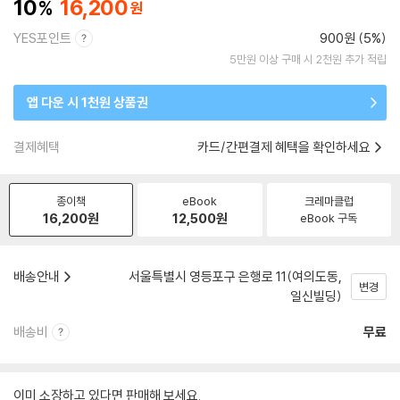
10
16,200
YES포인트
900원 (5%)
5만원 이상 구매 시 2천원 추가 적립
앱 다운 시 1천원 상품권
결제혜택
카드/간편결제 혜택을 확인하세요
종이책
eBook
크레마클럽
16,200
원
12,500
원
eBook 구독
배송안내
서울특별시 영등포구 은행로 11(여의도동,
변경
일신빌딩)
배송비
무료
이미 소장하고 있다면 판매해 보세요.