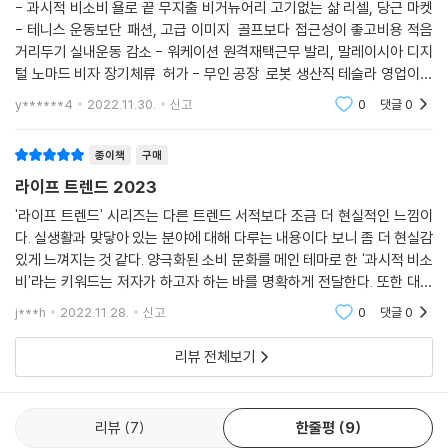
이 취급되고 있으며 전 세계적으로 빈티지 거래 플랫폼들이 속속 등장하고
- 과시적 비소비 욜로 끝 무지출 비거뉴어리 고기없는 삶 리셀, 당근 마켓
고 거래 서비스를 한다. 2021년에 회사를 설립해 오프라인 쇼룸을 시작했
있다. 우리나라의 경우 국내 점유율 1위 암호 화폐 거래소인 업비트를 소유
- 테니스 운동보단 패션, 고급 이미지 골프보다 접근성이 좋고비용 적음
고 2022년 7월에 명품 시계 전문 중고 거래 애플리케이션을 출시하며 본
거리두기 실내운동 감소 - 워케이션 원격재택근무 발리, 말레이시아 디지
한 기업 두나무가 런칭한 중고 명품 시계 거래 플랫폼 ‘바이버’가 대표적이
격적인 사업을 벌였다. 가상 자산 거래의 노하우를 가진 기업이 빈티지 시
털 노마드 비자 장기체류 허가 - 무인 공장 로봇 생산직 테슬라 영업이익
며 이 외에도 무신사, 현대백화점, 중고 거래 플랫폼 ‘번개장터’ 등 다양한
계 거래 시장을 주목한 것은 우연이 아니다. 명품 중고 시계, 고가 빈티지
14.6 기가캐스팅 특허 현대 5.7 삼성 무인 공장 무인자동화 2030 임원수
기업이 빈티지 시장에 뛰어들고 있다.(126쪽)
y******4
2022.11.30.
신고
0
댓글
0
시계는 중요한 시장으로 계속 부각되고 있었다.
가 20프
---「왜 가상 화폐 거래소는 빈티지 시계 시장을 주목했을까?」중에서
* 테린이: 직접 테니스를 배우고 즐기고 소비하는 사람들
종이책
구매
라이프 트렌드 2023
현재 2030세대 여성들의 골프에 대한 관심은 크게 떨어졌다. 대신 테니스
개성, 취향, 특별함, 차별화에 대한 욕망은 스포츠에서도 계속된다. 2030
에 대한 관심이 증폭되었다. 골프에서 테니스로 욕망이 옮겨 가는 것이다.
'라이프 트렌드' 시리즈는 다른 트렌드 서적보다 조금 더 현실적인 느낌이
세대 여성을 중심으로 대세는 골프에서 테니스로 이동하고 있다. 골프를
골프보다 테니스는 훨씬 비용이 적게 들고 접근성도 좋다. 외곽에 있는 골
다. 실생활과 맞닿아 있는 분야에 대해 다루는 내용이다 보니 좀 더 현실감
치는 것이 흔해진 시대에 오히려 테니스를 치는 것이 훨씬 희소하다. 개성
프장과 달리 테니스장은 도심에 있어 시간도 효율적이다. 테니스는 일대일
있게 느껴지는 것 같다. 양극화된 소비 문화를 메인 테마로 한 '과시적 비소
을 드러내고 차별화를 보여 주는 데 테니스가 효과적이다. BC카드가 202
비'라는 키워드는 저자가 하고자 하는 바를 명확하게 전달한다. 또한 대부
로 치면 되니까 상대만 구하면 된다. 골프는 라운딩에 4명이 필요하니 자
2년 헬스케어 결제 데이터를 분석한 결과 테니스 매출은 2019년과 비교했
분의 트렌드 서적이 Z 세대 혹은 알파 세대에 대해 이야기할 때 소비력이
신을 제외하고 3명을 구해야 한다. 비용, 시간, 접근성, 편의성 모두 테니스
j***h
2022.11.28.
신고
0
댓글
0
을 때 440%나 증가했지만 골프는 57%에 그쳤는데, 테니스의 성장세를
큰 X 세대
가 유리하다. 2030세대 여성들이 자신을 멋지게 드러내는 데 골프와 테니
주도한 것은 2030세대 여성 소비자였다. 골프장은 도심이 아닌 외곽에 있
스는 비슷한 효과를 가진다. 그러므로 가성비와 효율성이 높은 테니스를
리뷰 전체보기
고, 라운딩을 하려면 4명이 필요하며, 비용도 비싸고, 새로 골프장을 건설
선택하는 것은 당연하다. 기성세대 문화에 2030세대가 일시적으로 들어
하거나 잔디를 관리할 때 종종 환경 문제가 대두된다. 테니스는 골프에 비
간 것이 골프라면, 2030세대가 새로운 주도 세력으로서 문화를 주도할 수
해 비용, 시간, 접근성, 편의성 모두 유리하다. 즉, 테니스는 골프에 비해 덜
있는 것이 테니스다.
리뷰
7
한줄평
9
지출하면서도 충분히 과시할 수 있는 ‘가성비 좋은’ 스포츠인 것이다.(148