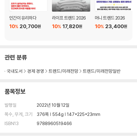
주 4일은 하루 더 놀자는 것이 아니다｜왜 보수 정당인 일본 자민당은 주
인간이 유리하다
라이프 트렌드 2026
머니 트렌드 2026
4일제를 추진할까?｜주 5일 근무제는 자본가의 선택이었다｜한국에서
10
20,700
10
17,820
10
23,400
%
%
%
원
원
원
누가 주 4일 근무제를 하고 있는가?
6. 대도시를 탈출하는 사람들과 세컨드 하우스
관련 분류
농어촌 주택을 세컨드 하우스로 만든다면?｜5도 2촌, 4도 3촌: 우린 삶
의 방향을 바꾼다｜집이 가벼워지면 라이프 스타일이 달라진다｜빈집세
국내도서
경제 경영
트렌드/미래전망
트렌드/미래전망일반
와 인구 소멸, 그리고 세컨드 하우스에 대한 욕망
7. 잘코사니와 샤덴프로이데
품목정보
누가 남의 불행에 기뻐할까?｜왜 그들은 차별주의를 지지하는가?｜왜 이
발행일
2022년 10월 12일
혼율, 자살률이 급등한 시기와 경제 위기 시기가 일치할까?｜무엇이 우릴
쪽수, 무게, 크기
376쪽 | 554g | 147*225*23mm
불안하게 만드는가?｜과잉 근심 사회: 세상이 우릴 이렇게 만들었다!
ISBN13
9788960519466
8. 전방위로 확장하는 클린 테크