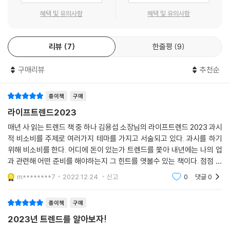
강화를 위해서 3690억 달러가 투자된다. 경제 회복의 새로운 중심축이 되
채식을 하는 비건 리셋 챌린지, 월요일마다 고기를 먹지 않는 ‘고기 없는 월
혜택 및 유의사항
혜택 및 유의사항
는 신재생 에너지 산업으로서는 감세와 보조금 지원으로 새로운 기회가 열
요일’ 캠페인은 육류에 대한 일종의 비소비다.(45쪽) 소식 먹방의 유행은
린다. 증세와 감세가 복합적으로 구성된 법안인데 대기업 법인세 최저 세
무분별한 음식 낭비를 줄이고 절제해야 한다는 인식을 반영한다.(49쪽)
율 15% 도입, 자사주 매입세 1% 부과 등 증세되는 세금이 10년간 4550억
리뷰
7
한줄평
9
리셀과 명품 컬래버레이션의 열풍이 잦아들고 중고 시장, 리퍼브 시장이
달러 규모다. 즉, 증세되는 부분만 가지고도 인플레이션 감축법에서 소요
크게 성장하는 것도 불필요한 지출을 끊으려는 소비자들의 태도를 보여 주
되는 예산을 충당할 수 있는 것이다. 그래서 인플레이션이 정점에서 꺾인
구매리뷰
추천순
고 있다.
후 내려가고 경기 침체 상황도 해소되면 스태그플레이션에 대한 우려는 지
워질 수밖에 없다. 물론 미국은 위기를 가장 먼저 넘어서겠지만, 미국의 위
* 빈티지: 개성, 히스토리, 지속 가능성에 더 큰 가치를 두는 소비자
종이책
구매
기 탈출이 한국에도 그대로 적용되는 것은 아니다.
라이프트렌드2023
---「2023년은 스태그플레이션의 해일까?」중에서
2016년, 한 사람이 온라인 경매로 1968년에 제작된 오메가 시계를 5600
매년 사 읽는 트렌드 책 중 하나 김용섭 소장님의 라이프트렌드 2023 과시
달러(약 670만 원)에 낙찰받았다. 그런데 자료를 찾아보니 그 시계는 세
적 비소비를 주제로 여러가지 테마를 가지고 서술되고 있다. 과시를 하기
두나무는 암호 화폐 거래소 업비트를 소유한 가상 자산 거래 서비스 기업
계적인 베스트셀러 작가 랠프 엘리슨의 것이었다. 결국 이 시계는 2021년
위해 비소비를 한다. 어디에 돈이 있는가 트렌드를 쫓아 내년에는 나의 업
이다. 2012년에 설립된 두나무는 암호 화폐 시장과 가상 자산 시장의 급성
12월, 한 경매에서 66만 7800달러(약 8억 원)에 다시 팔렸다.(131쪽) 이
과 관련해 어떤 준비를 해야하는지 그 힌트를 엿볼수 있는 책이다. 점점 살
장으로 자산 총액 10조 원을 넘어서며 2022년에 대기업으로 지정되었다.
‘중고’ 시계의 가치(가격)가 높아진 것은 바로 유명 작가의 소유물이었다
기 어려워지는 시대에 우리는 어떤 것에 희망을 두고 살아야할까. 고민하
m********7
2022.12.24.
신고
0
댓글
0
(중략) 암호 화폐 시장의 등락에 따른 영향을 고스란히 받는 구조인데, 막
는 특별함 때문이다.
게 된
대한 돈을 번 두나무로서는 수익 구조를 다변화할 필요가 있었다. 국내 점
유율 1위 암호 화폐 거래소인 업비트와 비상장 주식 거래 플랫폼인 증권플
종이책
구매
새 제품을 사지 않으면서도 희소성으로 차별화를 과시할 수 있는 빈티지
러스를 운영할 뿐 아니라 자산 거래 관련 기술 개발과 투자 회사 등 계열사
2023년 트렌드를 알아보자!
제품 시장이 급성장하고 있다. 시계, 자동차, 가구, 음반 등 다양한 품목들
는 10개가 넘는다. 그중 바이버(VIVER)라는 계열사가 바로 명품 시계 중