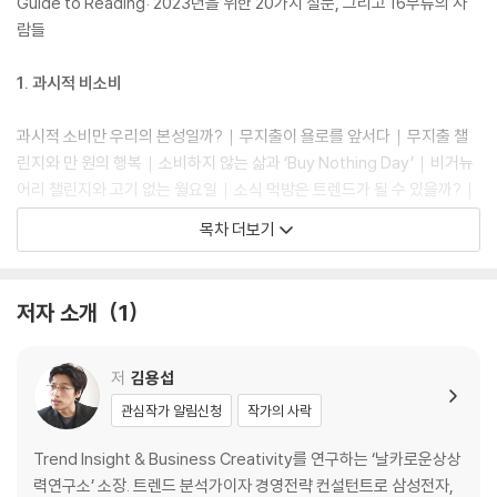
렌드가 되었다.
Guide to Reading: 2023년을 위한 20가지 질문, 그리고 16부류의 사
람들
과시적 소비의 전성기에 아이러니하게도 비소비를 선택한 사람들이 만들
어 갈 2023년의 대한민국을 한발 앞서 만나 보자. 한국인의 라이프스타일
1. 과시적 비소비
과 문화, 비즈니스와 마케팅에 영향을 미칠 트렌드에 대한 남다른 인사이
트를 얻을 수 있을 것이다.
과시적 소비만 우리의 본성일까?｜무지출이 욜로를 앞서다｜무지출 챌
린지와 만 원의 행복｜소비하지 않는 삶과 ‘Buy Nothing Day’｜비거뉴
어리 챌린지와 고기 없는 월요일｜소식 먹방은 트렌드가 될 수 있을까?｜
주식 투자보다 절약? 관심도의 역전?｜B 소비와 리퍼브, 이것도 과시할
목차 더보기
만한가?｜재고 떨이! 사장님은 안 미쳤다, 2022년 블랙 프라이데이를 놓
치지 마라｜소비의 극단적 양극화: 아주 싼 것과 아주 비싼 것만 팔린다?
｜경제 위기에 대한 당신의 관심도와 위기감은 고조되는가?｜2023년은
저자 소개
1
스태그플레이션의 해일까?｜리셀도 컬래버레이션도 명품도 지겨워｜왜
팬데믹 기간 중 명품 시장은 뜨거웠을까?｜플렉스는 계속된다. 하지만!｜
오픈 런을 둘러싼 상반된 2가지 욕망｜당신은 무엇을 자랑하고, 과시하고
저
김용섭
싶은가?｜중고 패션 시장은 패션 산업의 새로운 미래다｜당근마켓이 이
관심작가 알림신청
작가의 사락
마트와 기업 가치가 같다고?｜왜 비소비가 부각되는 걸까? 어떤 욕망에
대응해야 할까?
Trend Insight & Business Creativity를 연구하는 ‘날카로운상상
력연구소’ 소장. 트렌드 분석가이자 경영전략 컨설턴트로 삼성전자,