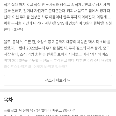
식은 절대 하지 않고 직접 싼 도시락과 냉장고 속 식재료만으로 삼시 세끼
를 해결하고, 걷거나 자전거로 출퇴근한다. 커피나 음료도 집에서 챙겨 다
닌다. 이런 무지출 일상은 하루 이틀이나 한두 주까지 이어진다. 이렇게 노
력한 무지출 기간과 내역(가계부)을 SNS에 인증하며 ‘0원의 행복’을 실천
한다. (37쪽)
욜로, 플렉스, 오픈 런, 호캉스 등 지금까지 대중의 욕망은 ‘과시적 소비’를
향했다. 그런데 2022년부터 무지출 챌린지, 투자 감소와 저축 증가, 중고
시장 확대, 소식 먹방 출현 등 변화를 보이기 시작했고 이제 ‘과시적 비소
비’가 2023년을 주도할 트렌드로 부각되고 있다. 대한민국의 소비 욕망과
라이프스타일은 왜, 어떻게 바뀌고 있을까?
딱딱한 지표와 복잡한 통계를 나열하는 대신 일상 속 사례와 스토리텔링을
책소개 더보기
활용하여 내년의 트렌드를 소개하는 [라이프 트렌드] 시리즈는 2013년부
터 시작된 이래 2022년까지 꾸준하게 소비 주체와 성향의 변화, 라이프스
타일 플랫폼의 성장, 산업 구조와 조직 문화의 변화, 취향 소비와 경험 공
목차
유, 전방위적 디지털 트랜스포메이션, 기후 변화와 경제 위기 등의 이슈를
주목해 왔다. 이 주제들은 해를 거듭할수록 빠르고 폭넓게 진화해 메가 트
프롤로그: 당신의 욕망은 얼마나 바뀌고 있는가?