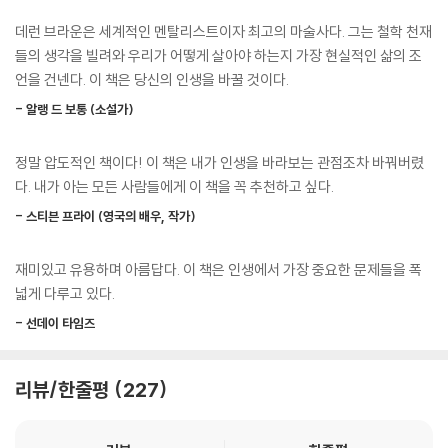
졌습니다. 살면서 그렇게 바빴던 적도 없고요.”
다고 말한다.
데런 브라운은 세계적인 멘탈리스트이자 최고의 마술사다. 그는 철학 천재
---「결과는 통제할 수 없다」중에서
들의 생각을 빌려와 우리가 어떻게 살아야 하는지 가장 현실적인 삶의 조
융이 지적했듯 아이가 져야 하는 가장 무거운 짐은 부모가 살지 못한 삶이
언을 건넨다. 이 책은 당신의 인생을 바꿀 것이다.
우리 뇌는 그런 대상에 착 달라붙어 그 이미지를 일인칭 시점으로 우리 자
다. 가장 최악은 우리가 다른 사람들이 자신을 대했던 방식에 따라 살아갈
신에게 보여주며 감 정을 더욱 생생하게 느끼게 한다. 따라서 어떤 기억이
- 알랭 드 보통 (소설가)
방법을 결정하고, 과거부터 지금까지 우리에게 잘못했던 사람들에게 삶의
나 다가올 사건에 관한 생각으로부터 마 음의 거리를 확보하고 싶다면 그
통제권을 내주는 경우다. (본문 37-38쪽)
이미지를 방 한구석에 설치된 CCTV로 촬영한 것처럼 떠올 리면 큰 도움
정말 압도적인 책이다! 이 책은 내가 인생을 바라보는 관점조차 바꿔버렸
이 된다. 자기 자신이 포함된 장면을 상상하면 그 장면으로 인해 야기되는
다. 내가 아는 모든 사람들에게 이 책을 꼭 추천하고 싶다.
부모가 살지 못한 삶은 부모가 자식에게 물려주는 ‘이야기 틀’이다. ‘좋은
감정 에서 한 걸음 물러설 수 있다. 이 거리두기 훈련은 오늘날 심리학자들
대학에 가야 한다’ ‘결혼해서 행복하게 살아야 한다’ ‘착하게 살아야 한다’
- 스티븐 프라이 (영국의 배우, 작가)
이 사용하는 치료 기법 이기도 하다. 자기애 성향이 강한 사람들은 과거의
등 부모의 이야기 틀은 우리에게 맞지않는 경우가 많다. 학교나 선생님, 또
사건을 일인칭 시점으로 더 감정적으로 회 상하는 경향이 있다. 우리 뇌의
주변 사람들이 권하는 또 다른 이야기 틀도 마찬가지다.데런 브라운은 이
재미있고 유용하며 아름답다. 이 책은 인생에서 가장 중요한 문제들을 폭
브로드만 영역 25(Brodmann Area 25)라는 곳이 이런 자기 지향적 관
런 타인의 이야기 틀 때문에 우리가 진짜 자신의 이야기 틀대로 살지 못하
넓게 다루고 있다.
점과 연관이 있는데, 이 영역이 과도하게 활성화되면 우울증을 겪게 된다.
며, 우울함이나 외로움, 분노와 화 등 온갖 스트레스에 휘둘린다고 말한다.
- 선데이 타임즈
---「때로는 삼인칭 시점이 필요하다」중에서
그렇다면 우리가 어떻게 해야 부정적인 감정에서 벗어날 수 있을까? 또 어
떻게 해야 자신만의 이야기 틀로, 자 신만의 이야기를 쓸 수 있을까? 이 대
우리는 때로는 흔들림 없는 바위가 됐다가 때로는 구르는 돌이 될 수 있다.
답을 도와줄 사람들은 그리스 로마 시대의 철학자들이다.
리뷰/한줄평
227
도움이 된다면 무 엇이든 될 수 있다. 여기서 한발 더 나아가 구멍이 숭숭
뚫린 돌멩이 이미지로 스토아철학의 긴장감에 숨통을 틔워줄 수 있다. 마
√에피쿠로스의 욕망을 단순화하는 법
사 누스바움이 제안한 이 접근법은 대단히 유용하다. 우리는 더 이상 다른