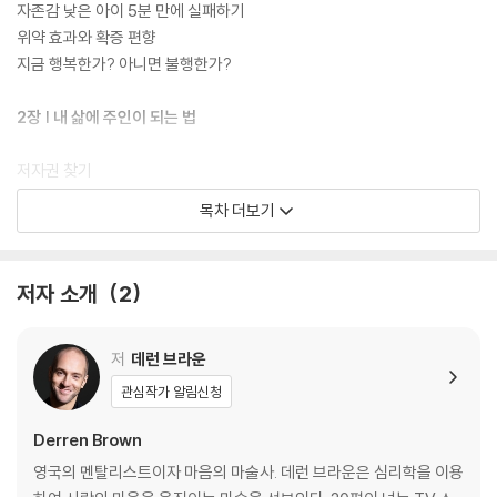
자존감 낮은 아이 5분 만에 실패하기
위약 효과와 확증 편향
지금 행복한가? 아니면 불행한가?
2장 | 내 삶에 주인이 되는 법
저자권 찾기
경험하는 자아 vs. 기억하는 자아
목차 더보기
이리저리 휘둘리고 있다면
다른 누구도 아닌 나의 이야기
‘잘 산다’는 고민의 시작
저자 소개
2
삶을 사랑하는 기술
3장 | 철학 천재들의 불행 피하기 기술
저
데런 브라운
관심작가 알림신청
정의하기 어려운 개념
에드워드 노튼과 브래드 피트
Derren Brown
우리 마음속에서 가장 중요한 것
영국의 멘탈리스트이자 마음의 마술사. 데런 브라운은 심리학을 이용
에피쿠로스처럼 즐기며 사는 법