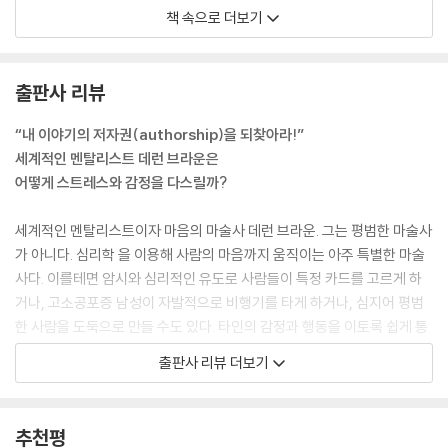
우리는 불필요한 물건에 집착한다. 물건 하나하나가 우리에게 고통을 안기
책 속으로 더보기
거나 궁극적으로 우리 행복에 영향을 미칠 위험이 있다. 에피쿠로스식 전
략을 엄격하게 따라서 삶에 가장 단순한 욕망 이상을 채우지 말라는 건 너
무 무리한-심지어 바람직하지 않은-요구일 수 있지만, 이 접근법의 유용
출판사 리뷰
한 점을 기억하는 것만으로도 도움을 받을 수 있다. 꼭 필요한 것도 아니고
가 격도 부담스러운 뭔가를 사고 싶을 때 에피쿠로스식 논리로 그 마음을
“내 이야기의 저자권(authorship)을 되찾아라!”
떨칠 수 있다. 그런 물 건을 사면 잠깐은 기분이 좋겠지만, 결국 그 짧은 쾌
세계적인 멘탈리스트 데런 브라운은
락보다 오래 지속되는 고통-집에 와서 생각해보니 애꿎은 돈을 썼다는 것
어떻게 스트레스와 감정을 다스릴까?
을 깨닫는 고통, 망가지거나 누가 훔쳐 가면 어쩌나 하는 불안, 그것만 있으
면 세상을 다 가진 듯 행복할 줄 알았다는 착각을 씁쓸하게 인정할 때 느끼
세계적인 멘탈리스트이자 마음의 마술사 데런 브라운. 그는 평범한 마술사
는 죄책감-에 시달리게 된다
가 아니다. 심리학 을 이용해 사람의 마음까지 움직이는 아주 특별한 마술
---「필요는 없지만 갖고 싶어」중에서
사다. 이를테면 암시와 심리적인 유도로 사람들이 특정 카드를 고르게 하
거나, 고소공포증 남성이 자발적으로 비행기를 타게 하거나, 심지어 평범
“여러분은 일자리를 얻으려고 오디션장에 가는 게 아니에요. 연기를 보여
한 사람을 도둑으로 만들 수도 있다. 타인의 감정과 행동을 이토록 쉽게 통
주러 가는 거죠. 여 러분은 연기하는 사람입니다. 그러니까 연기만 하면 됩
제할 수 있는 데런 브라운은 자신의 스트레스와 불안을 어떻게 대하고 있
출판사 리뷰 더보기
니다. 그리고 나오세요. 그런 태도에는 힘이 있습니다… ‘내가 할 수 있는 건
을까. 그의 대답은 의외로 간단하다. 바로 저자권(authorship)이다. 우리
여기까지입니다’라고 몸으로 말하는 겁니다. 누가 그 배역을 맡느냐 하는
가 의식적으로 또 주도적으로 자신의 이야 기를 쓰기 시작할 때에야, 불안·
결정은 여러분의 통제 밖에 있습니다. (…) 거기에 집착하는 건 쓸데없는
분노·스트레스에 휘둘리지 않고 삶의 주인으로 살 수 있다는 것이다. 저자
추천평
짓이에요… 전 이런 삶의 철학을 갖게 된 후로, 결코 뒤돌아보는 법이 없어
권을 갖고 ‘나에 관한 이야기’를 다시 쓸 수 있다면 진짜 행복을 얻을 수 있