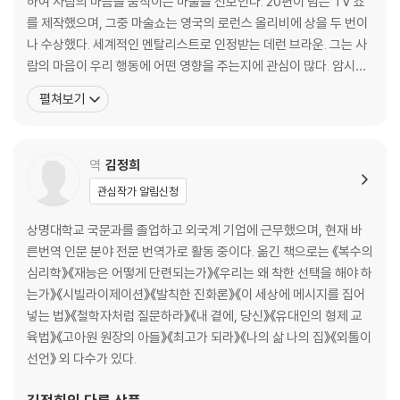
하여 사람의 마음을 움직이는 마술을 선보인다. 20편이 넘는 TV 쇼
그 어느 때보다 고통스럽다면
를 제작했으며, 그중 마술쇼는 영국의 로런스 올리비에 상을 두 번이
테스형이 사라진 시대의 조언자
나 수상했다. 세계적인 멘탈리스트로 인정받는 데런 브라운. 그는 사
우리는 더 나은 삶을 살 자격이 있다
람의 마음이 우리 행동에 어떤 영향을 주는지에 관심이 많다. 암시와
신의 도움 없이 살기
심리적인 유도를 활용해 사람들이 특정 카드를 고르게 하거나, 고소
펼쳐보기
스스로 신이 되는 법
공포증 남성이 자발적으로 비행기를 타게 하거나, 심지어 평범한 사
‘무슨 일 하세요?’라는 질문
람이 도둑질까지 하게 만들 수도 있다. 데런 브라운은 마술이란 우리
니체는 이렇게 말했다
가 현실을 편집하고 자신만의 이야기를 만드는 방식이라 정의
역
김정희
보통의 불행으로 돌아가기
지금 우리는 행복 알약 시대에 산다
관심작가 알림신청
4장 | 나는 나를 파괴하지 않을 권리가 있다
상명대학교 국문과를 졸업하고 외국계 기업에 근무했으며, 현재 바
른번역 인문 분야 전문 번역가로 활동 중이다. 옮긴 책으로는 《복수의
‘필요는 없지만 갖고 싶어’
심리학》《재능은 어떻게 단련되는가》《우리는 왜 착한 선택을 해야 하
욕망을 단순화하라
는가》《시빌라이제이션》《발칙한 진화론》《이 세상에 메시지를 집어
나를 지키는 심리적인 힘
넣는 법》《철학자처럼 질문하라》《내 곁에, 당신》《유대인의 형제 교
나는 왜 나를 괴롭히는가
육법》《고아원 원장의 아들》《최고가 되라》《나의 삶 나의 집》《외톨이
우리는 스스로 고통을 만들어낸다
선언》 외 다수가 있다.
부정적인 사건을 재해석할 것