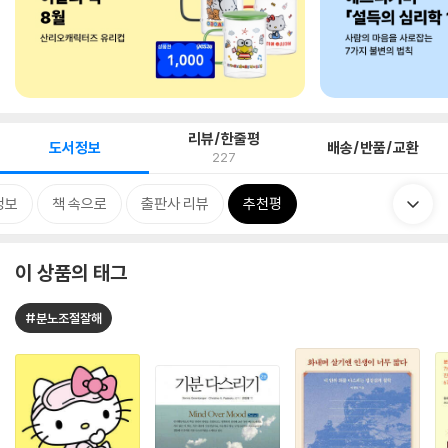
리뷰/한줄평
도서정보
배송/반품/교환
227
정보
책 속으로
출판사 리뷰
추천평
이 상품의 태그
#분노조절잘해