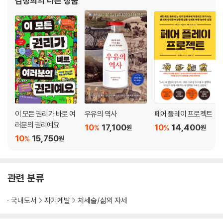
김정희
의 다른 상품
우리를 화나게 하는 것들
5장 | 모든 것이 괜찮아지는 순간
그건 아무것도 아니다
인간관계를 통제하려고 한다면
결과는 통제할 수 없다
선 밖에 있는 무관한 것
운명은 바닥에 흩어진 톱밥이다
비극의 주인공이 되지 않으려면
이 모든 권리가 바로 여
우유의 역사
페어 플레이 프로젝트
러분의 권리예요
10
17,100
10
14,400
%
%
원
원
6장 | 그 무엇도 나를 해칠 수 없다
10
15,750
%
원
최선의 방식으로 연결하기
스토아철학이 지금도 통하는 이유
관련 분류
나에게 던져야 할 두 가지 질문
첫 번째 인상에 아무것도 더하지 마라
국내도서
자기계발
처세술/삶의 자세
불행은 모두 과거와 미래에 있다
예측 명상 200퍼센트 활용하는 법