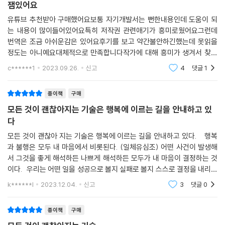
잼있어요
험이 닥치면 달아나고 위험에서 벗어 나면 걱정하지 않는다. 하지만 우리
는 과거와 미래의 일에 똑같이 괴로워한다. 우리가 누리는 수많은 축복이
유튜브 추천받아 구매했어요보통 자기개발서는 뻔한내용인데 도움이 되
는 내용이 많이들어있어요특히 저작권 관련애기가 흥미로웠어요그런데
우리에게 해를 입히는데, 기억은 두려움의 고통을 되살리고 미래를 예측해
번역은 조금 아쉬운감은 있어요후기를 보고 약간불안하긴했는데 못읽을
서 그 고통을 너무 앞당겨 다가오게 만든다. 자신의 불행을 현재에 국한하
정도는 아니예요대체적으로 만족합니다작가에 대해 흥미가 생겨서 찾아
는 사람은 아무도 없 다.” (본문 229쪽)
보고 있습니다미움받을 용기에 이어서 흥미롭게 읽은두번째 책이네요 어
c******1
2023.09.26.
신고
4
댓글
1
런 좋은책들이 많이 나왔으
데런 브라운은 시대의 심판을 받은 고대 철학과 끊임없이 검증받은 오늘날
의 심리학이 전해주는 삶의 지혜를 마술처럼 하나의 이야기로 펼쳐 보인
종이책
구매
다. 우리가 어떻게 살아야 하는지 아주 현실적인 조언을 담고 있다. 이뿐 아
모든 것이 괜찮아지는 기술은 행복에 이르는 길을 안내하고 있
니다. 마르쿠스는 자기 자신에게 아침마다 그날 하루를 내다보며 불쾌한
다
사람들을 만나는 상상을 해보라고 충고했다. 조금 동떨어진 이야기 같지
모든 것이 괜찮아 지는 기술은 행복에 이르는 길을 안내하고 있다. 행복
만, 지금 당장 실천해볼 수 있는 예측 명상을 활용해 저자권을 되찾을 귀한
과 불행은 모두 내 마음에서 비롯된다. (일체유심조) 어떤 사건이 발생해
힌트를 얻을 수 있다.
서 그것을 좋게 해석하든 나쁘게 해석하든 모두가 내 마음이 결정하는 것
이다. 우리는 어떤 일을 성공으로 볼지 실패로 볼지 스스로 결정을 내리면
“하루를 시작하기 전에 네 자신에게 말해라. ‘오늘도 나는 이것저것 캐묻
서 그 사건을 아주 멋진 기억 또는 생각만 해도 끔찍한 기억으로 만들 수 있
k******l
2023.12.04.
신고
3
댓글
0
는 사람, 은혜를 모르 는 사람, 난폭한 사람, 기만적인 사람, 시기심이 많은
다. 사
사람, 인정머리 없는 사람을 만나게 될 것이다.’ (…) 그들 중 누구도 내게
종이책
구매
해악을 끼칠 수 없고, 누구도 나를 그릇된 일에 끌어들일 수 없으며, 나도
내 동족인 그들에게 화를 내거나 미워할 수 없다.” (본문 233-234쪽)