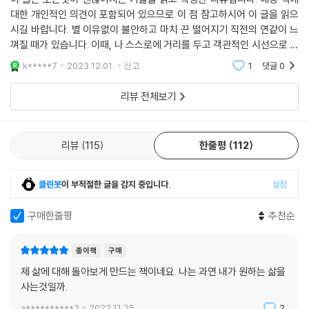
대한 개인적인 의견이 포함되어 있으므로 이 점 참고하시어 이 글을 읽으
시길 바랍니다. 별 이유없이 불안하고 마치 끈 떨어지기 직전의 연같이 느
껴질 때가 있습니다. 이때, 나 스스로에 거리를 두고 객관적인 시선으로 보
는 것이 필요하다고 이야기 들었는데 이 책이 그 방법을 기술합니다. 불안
k*****7
2023.12.01.
신고
1
댓글
0
의 원인이 뭔지,
리뷰 전체보기
리뷰
115
한줄평
112
클린봇
이 부적절한 글을 감지 중입니다.
설정
구매한줄평
추천순
종이책
구매
제 삶에 대해 돌아보게 만드는 책이네요. 나는 과연 내가 원하는 삶을
사는것일까.
a**********3
2022.11.25.
2