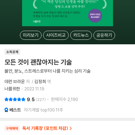
미리보기
사이즈비교
카드뉴스
공유하기
소득공제
모든 것이 괜찮아지는 기술
불안, 분노, 스트레스로부터 나를 지키는 심리 기술
데런 브라운
저
김정희
역
너를위한
2022.11.19.
9.5
판매지수
2,190
227
베스트
자기계발 top100 11주
독서 기록장 (포인트 차감)
구매혜택