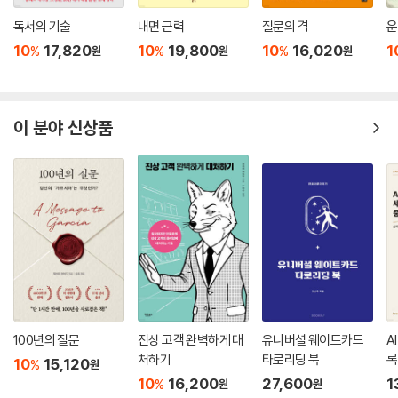
독서의 기술
내면 근력
질문의 격
운
10
17,820
10
19,800
10
16,020
1
%
%
%
원
원
원
이 분야 신상품
100년의 질문
진상 고객 완벽하게 대
유니버셜 웨이트카드
A
처하기
타로리딩 북
록
10
15,120
%
원
10
16,200
27,600
1
%
원
원