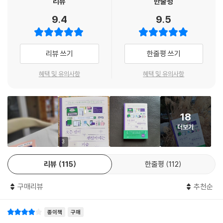
리뷰
한줄평
“가지고 있지 않은 걸 욕망해서 가지고 있는 걸 망치지 마십시오. 지금 가
사람들의 도발과 그들이 불러일으키는 감정에 맞설 생각이 없다. 대신 그
지고 있는 것도 한 때 당신이 갖고 싶어 했던 거라는 걸 기억해야 합니다.”
9.4
9.5
들과 함께 편안하고 자유로운 관계를 상상한다. 구멍 뚫린 돌멩이는 힘과
(본문 147쪽)
융합을 상징한다. 물(운명과 다른 사람들의 영향)이 우리 사이로 빠져나가
는 동안 우리는 저항할 필요 없이 그 자리에 그대로 머문다.
√마르쿠스의 고통을 없애는 법
리뷰 쓰기
한줄평 쓰기
---「공감과 유대 그리고…」중에서
네가 외적인 일로 고통받는다면, 너에게 고통을 주는 것은 그 외적인 일이
혜택 및 유의사항
혜택 및 유의사항
아니라, 그 일에 대한 네 자신의 판단이다. 즉시 그 판단을 멈춰서 고통을
없앨 힘이 네 안에 있다. (본문 155 쪽)
√에픽테토스의 평정심을 얻는 법
18
“그러므로, 수양해라. 모든 가혹한 현상에 ‘너는 현상일 뿐, 결코 눈 에 보
더보기
이는 그대로가 아니 야’라고 말할 수 있도록 노력해라. 그러고 나서 당신의
3
규칙에 따라 검토하고, 무엇보다 당신이 통제할 수 있는 것인지 아닌지를
분별해라. 통제할 수 없다면 그건 당신과 아무 상관이 없 다고 말할 마음의
리뷰
115
한줄평
112
준비를 해라.” (본문 178쪽)
구매리뷰
추천순
√세네카의 오늘의 불행을 피하는 법
“두려움과 희망은 우리를 현재에 적응하게 두지 않고 먼 미래에 투사하게
종이책
구매
한다. 그 탓에 미래를 예측하는 능력은 저주로 바뀌고 만다. 야생동물은 위