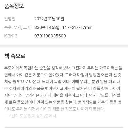
때로는 삼인칭 시점이 필요하다
품목정보
하루 24시간, 어떻게 살 것인가
발행일
2022년 11월 19일
7장 | 분노를 없애는 현실적인 조언
쪽수, 무게, 크기
336쪽 | 458g | 147*217*17mm
ISBN13
9791198035509
오늘도 화를 내고 말았다면
신경을 덜 쓰면 더 행복해진다
분노를 피해야 하는 3가지 이유
책 속으로
무엇이든 거부한다
일단 기다려라
부모에게서 독립하는 순간을 생각해보라. 그전까지 우리는 가족이라는 틀
흔한 호기심에 휘둘리지 마라
안에서 아이 같은 기분으로 살아왔다. 그러다 마침내 당당한 어른이 된 것
당신의 판단을 의심해라
처럼 틀 밖으로 나온다. 드디어 독립 이다. 이때 우리는 분명 알을 깨고 나
상상 속 친구들을 불러내라
온 것처럼 과거의 허물을 벗어던지고 새로이 펼쳐진 미 래를 향해 나아가
자신을 너무 믿지 마라
지만 우리의 무의식은 과거의 패턴을 재현하고 만다. 먼저 부모를 대신할
우리도 똑같다는 것을 잊지 마라
새 로운 롤모델이나 권위 있는 인물을 찾는다. 물리적으로 가족의 틀을 벗
상대의 동기를 이해해라
어나도 우리는 여전히 아이인 채로 한 걸음도 나아가지 못한다.
기대치를 낮춰라 공감과 유대 그리고…
---「신의 도움 없이 살기」중에서
참고 문헌