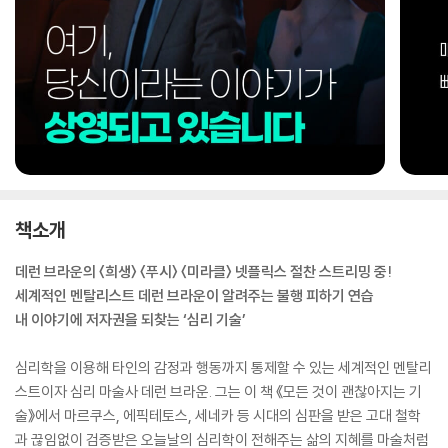
책소개
데런 브라운의 〈희생〉 〈푸시〉 〈미라클〉 넷플릭스 절찬 스트리밍 중!
세계적인 멘탈리스트 데런 브라운이 알려주는 불행 피하기 연습
내 이야기에 저자권을 되찾는 ‘심리 기술’
심리학을 이용해 타인의 감정과 행동까지 통제할 수 있는 세계적인 멘탈리
스트이자 심리 마술사 데런 브라운. 그는 이 책 《모든 것이 괜찮아지는 기
술》에서 마르쿠스, 에픽테토스, 세네카 등 시대의 심판을 받은 고대 철학
과 끊임없이 검증받은 오늘날의 심리학이 전해주는 삶의 지혜를 마술처럼