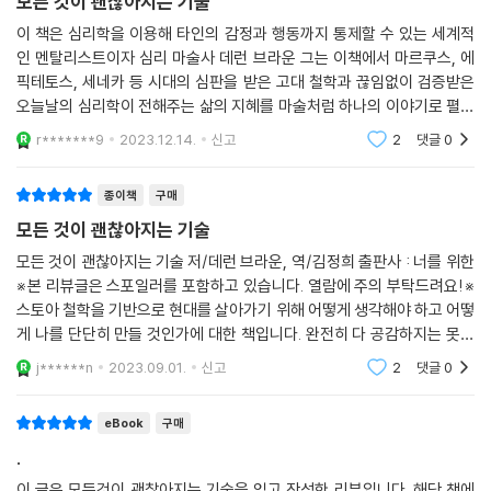
모든 것이 괜찮아지는 기술
이 책은 심리학을 이용해 타인의 감정과 행동까지 통제할 수 있는 세계적
데런 브라운 역시 매일 아침 딱 5분 동안 그날 할 일, 자기 자신을 실망시킬
인 멘탈리스트이자 심리 마술사 데런 브라운 그는 이책에서 마르쿠스, 에
만한 일, 겪게될지 모르는 곤란한 상황을 머릿속에 그려보라고 권한다. ‘오
픽테토스, 세네카 등 시대의 심판을 받은 고대 철학과 끊임없이 검증받은
늘 스스로 실망스럽고 후회할 행동을 할 만한 위험이 있는가?’ ‘머릿속으로
오늘날의 심리학이 전해주는 삶의 지혜를 마술처럼 하나의 이야기로 펼쳐
미리 연습해서 그때 쉽게 적용할 수 있는 대안은 무엇인가?’ 예측 명상은
보인다.특히, 불안·분노·스트레스에 휘둘리지 않는 방법으로, 저자권을 강
r*******9
2023.12.14.
신고
2
댓글
0
조한다. 우리가 삶
우리가 흔히 명상이라고 알고 있는 마음 챙김 명상을 수용하면서 열린 마
음으로 그날 하루를 짐작해보는 시간이다. 이 시간은 매일매일 반복되는
종이책
구매
스트레스와 불 안한 감정을 줄이고, ‘나 자신’과 ‘나의 이야기 틀’을 알게 도
모든 것이 괜찮아지는 기술
와줄 것이다.
모든 것이 괜찮아지는 기술 저/데런 브라운, 역/김정희 출판사 : 너를 위한
※본 리뷰글은 스포일러를 포함하고 있습니다. 열람에 주의 부탁드려요!※
마르쿠스는 “다른 사람이 무슨 생각을 하는지 몰라서 불행해지는 사람은
스토아 철학을 기반으로 현대를 살아가기 위해 어떻게 생각해야 하고 어떻
없다. 하지만 우리가 스스로 무슨 생각을 하는지 모르면 반드시 불행해진
게 나를 단단히 만들 것인가에 대한 책입니다. 완전히 다 공감하지는 못했
다”고 조언을 건네기도 했다. 그만큼 우리 자신의 생각, 즉 ‘나의 이야기
지만 그래도 나쁜 사고로 흐를때 어떻게 차단하는지에 대한 기술을 연마받
틀’이 중요하다는 이야기다. 이 책 『모든 것이 괜찮아지는 기술』 을 통해 우
j******n
2023.09.01.
신고
2
댓글
0
는 느낌
리가 저자권을 되찾고 인생을 다시 쓰는 일상의 태도를 습득한다면, 고단
한 삶 에서 정말 모든 것이 괜찮아지는 마법의 순간을 마주할 수 있을 것이
eBook
구매
다.
.
이 글은 모든것이 괜찮아지는 기술을 읽고 작성한 리뷰입니다. 해당 책에