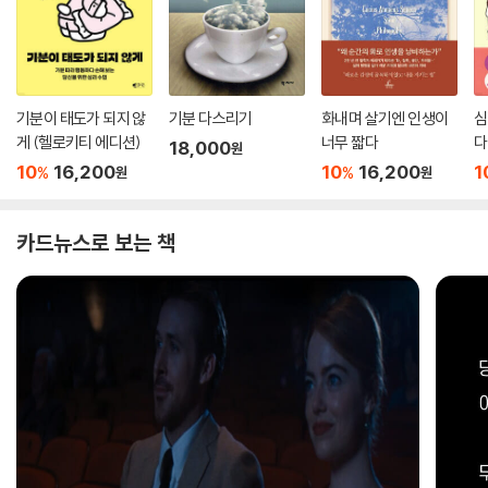
기분이 태도가 되지 않
기분 다스리기
화내며 살기엔 인생이
심
게 (헬로키티 에디션)
너무 짧다
다
18,000
원
10
16,200
10
16,200
1
%
%
원
원
카드뉴스로 보는 책