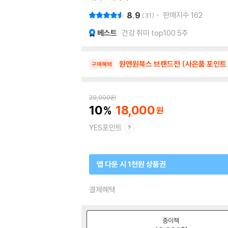
8.9
판매지수
162
31
베스트
건강 취미 top100 5주
원앤원북스 브랜드전 (사은품 포인트 
구매혜택
20,000
원
10
18,000
YES포인트
앱 다운 시 1천원 상품권
결제혜택
종이책