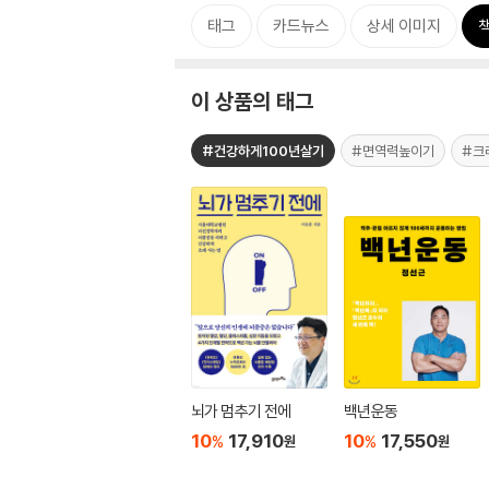
태그
카드뉴스
상세 이미지
이 상품의 태그
#건강하게100년살기
#면역력높이기
#크
뇌가 멈추기 전에
백년운동
10
17,910
10
17,550
%
%
원
원