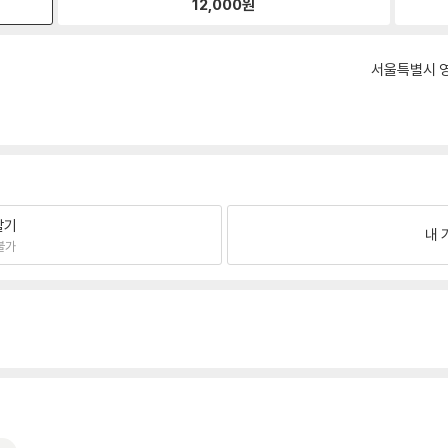
12,000
원
서울특별시 영
팔기
내 
불가