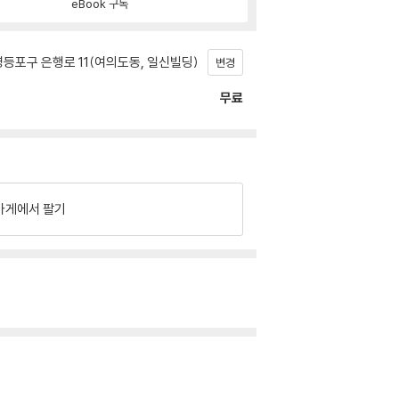
eBook 구독
등포구 은행로 11(여의도동, 일신빌딩)
변경
무료
가게에서 팔기