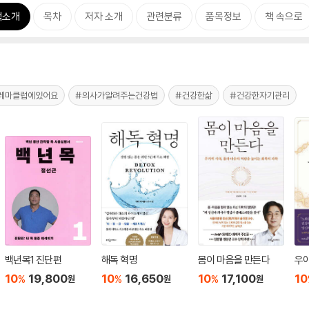
책소개
목차
저자 소개
관련분류
품목정보
책 속으로
레마클럽에있어요
#의사가알려주는건강법
#건강한삶
#건강한자기관리
백년목1 진단편
해독 혁명
몸이 마음을 만든다
우
10
19,800
10
16,650
10
17,100
10
%
%
%
원
원
원