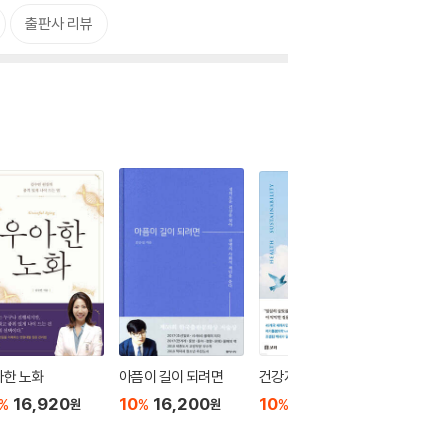
출판사 리뷰
아한 노화
아픔이 길이 되려면
건강지속력
김민식의
는 평생 
16,920
10
16,200
10
16,200
%
%
%
원
원
원
10
1
%