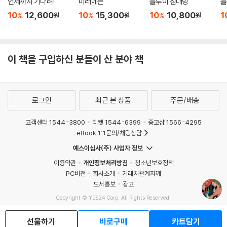
언제까지 기다려!
미래에는
블루이 침대방
블
10
12,600
10
15,300
10
10,800
1
%
%
%
원
원
원
이 책을 구입하신 분들이 산 분야 책
로그인
최근 본 상품
주문/배송
고객센터 1544-3800
티켓 1544-6399
중고샵 1566-4295
eBook 1:1문의/채팅상담
예스이십사(주) 사업자 정보
이용약관
개인정보처리방침
청소년보호정책
PC버전
회사소개
거래처관계자께
도서홍보
광고
Copyright © YES24 Corp. All Rights Reserved.
MATOM4
선물하기
바로구매
카트담기