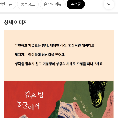
관련분류
품목정보
출판사 리뷰
추천평
상세 이미지