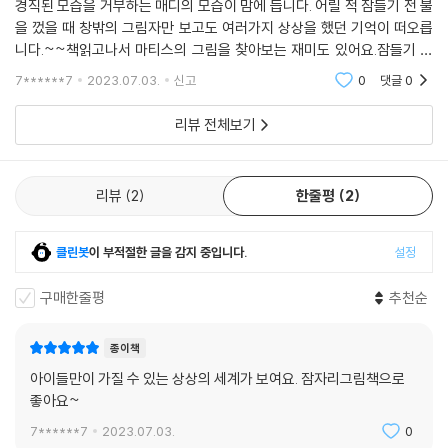
경직된 모습을 거부하는 매디의 모습이 맘에 듭니다. 어릴 적 잠들기 전 불
을 껐을 때 창밖의 그림자만 보고도 여러가지 상상을 했던 기억이 떠오릅
니다.~~책읽고나서 마티스의 그림을 찾아보는 재미도 있어요.잠들기 전
아이들과 잠자리그림책으로 좋아요.멋진 그림을 보며 눈호강도 함께 하는
7******7
2023.07.03.
신고
0
댓글
0
기분^^
리뷰 전체보기
리뷰
2
한줄평
2
클린봇
이 부적절한 글을 감지 중입니다.
설정
구매한줄평
추천순
종이책
아이들만이 가질 수 있는 상상의 세계가 보여요. 잠자리그림책으로
좋아요~
7******7
2023.07.03.
0