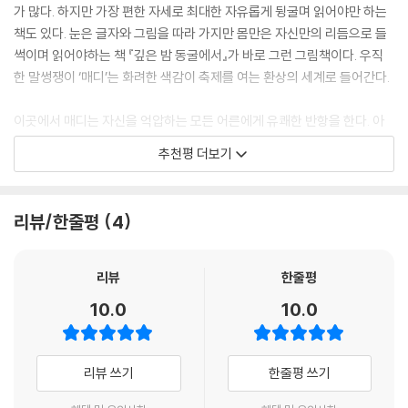
가 많다. 하지만 가장 편한 자세로 최대한 자유롭게 뒹굴며 읽어야만 하는
책도 있다. 눈은 글자와 그림을 따라 가지만 몸만은 자신만의 리듬으로 들
썩이며 읽어야하는 책 『깊은 밤 동굴에서』가 바로 그런 그림책이다. 우직
한 말썽쟁이 ‘매디’는 화려한 색감이 축제를 여는 환상의 세계로 들어간다.
이곳에서 매디는 자신을 억압하는 모든 어른에게 유쾌한 반항을 한다. 아
이라서 고개 숙이지 않아도 되고 아이라서 고려하지 않아도 좋을 세상이
추천평 더보기
다. 하지만 이런 세상이 동굴 속이라는 게 이야기가 지닌 가장 큰 수수께끼
이다. 어둡고 울퉁불퉁한 동굴을 매디는 유연하게 여행한다. 관습에 얽매
인 어른들은 불가능한 여행이다.이 책을 여행할 어린 독자에게 말하고 싶
리뷰/한줄평
4
다. 가장 좋아하는 자세로 편하게 읽어요. 그리고 책장을 넘길 때마다 하고
싶은 말을 준비하세요. 딱딱하고 재미없는 어른들에게 그림책 세상이 얼마
나 신나는지 알려주세요.
리뷰
한줄평
- 고정순 (그림책작가)
10.0
10.0
리뷰 쓰기
한줄평 쓰기