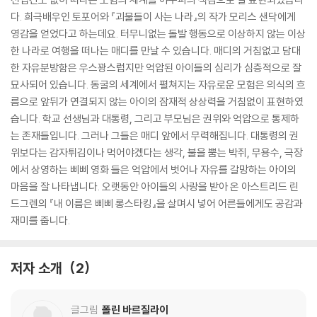
다. 희극배우인 토포어와 『괴물들이 사는 나라』의 작가 모리스 샌닥에게
영감을 얻었다고 하는데요. 터무니없는 돌발 행동으로 이상하지 않는 이상
한 나라로 여행을 떠나는 매디를 만날 수 있습니다. 매디의 거침없고 담대
한 자유분방함은 우스꽝스럽지만 억압된 아이들의 심리가 심층적으로 잘
묘사되어 있습니다. 동굴의 세계에서 펼쳐지는 자유로운 모험은 의식의 흐
름으로 앞뒤가 연결되지 않는 아이의 잠재적 상상력을 거침없이 표현하였
습니다. 학교 선생님과 대통령, 그리고 부모님은 권위와 억압으로 통제하
는 존재들입니다. 그러나 그들은 매디 앞에서 무력해집니다. 대통령의 권
위보다는 감자튀김이나 먹어야겠다는 생각, 불을 뿜는 박쥐, 무용수, 극장
에서 상영하는 삐삐 영화 들은 억압에서 벗어나 자유를 갈망하는 아이의
마음을 잘 나타냅니다. 오랫동안 아이들의 사랑을 받아 온 아스트리드 린
드그렌의 『내 이름은 삐삐 롱스타킹』을 살며시 넣어 어른들에게도 공감과
재미를 줍니다.
저자 소개
2
글그림
폴린 바르질라이