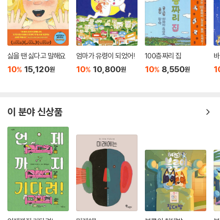
싫을 땐 싫다고 말해요
엄마가 유령이 되었어!
100층짜리 집
바
10
15,120
10
10,800
10
8,550
1
%
%
%
원
원
원
이 분야 신상품