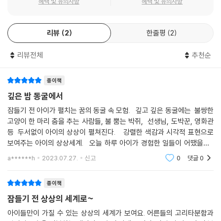
혜택 및 유의사항
혜택 및 유의사항
리뷰
2
한줄평
2
리뷰전체
추천순
종이책
깊은 밤 동굴에서
잠들기 전 아이가 펼치는 꿈의 동굴 속 모험. 깊고 깊은 동굴에는 불쌍한
고양이 한 마리 춤을 추는 사람들, 불 뿜는 박쥐, 선생님, 도박꾼, 영화관
등 두서없이 아이의 상상이 펼쳐진다. 강렬한 색감과 시각적 표현으로
보여주는 아이의 상상세계. 오늘 하루 아이가 경험한 일들이 어땠을까?
상상하며 장면마다 몰입하게 됩니다. 강렬하고 자유로운 색채 표
a******h
2023.07.27.
신고
0
댓글
0
종이책
잠들기 전 상상의 세계로~
아이들만이 가질 수 있는 상상의 세계가 보여요. 어른들의 고리타분함과