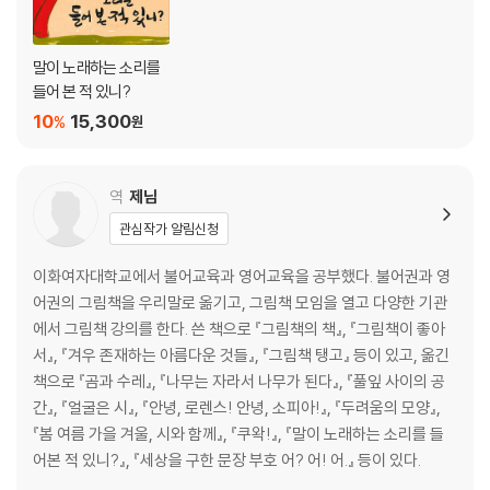
말이 노래하는 소리를
들어 본 적 있니?
10
15,300
%
원
역
제님
관심작가 알림신청
이화여자대학교에서 불어교육과 영어교육을 공부했다. 불어권과 영
어권의 그림책을 우리말로 옮기고, 그림책 모임을 열고 다양한 기관
에서 그림책 강의를 한다. 쓴 책으로 『그림책의 책』, 『그림책이 좋아
서』, 『겨우 존재하는 아름다운 것들』, 『그림책 탱고』 등이 있고, 옮긴
책으로 『곰과 수레』, 『나무는 자라서 나무가 된다』, 『풀잎 사이의 공
간』, 『얼굴은 시』, 『안녕, 로렌스! 안녕, 소피아!』, 『두려움의 모양』,
『봄 여름 가을 겨울, 시와 함께』, 『쿠왁!』, 『말이 노래하는 소리를 들
어본 적 있니?』, 『세상을 구한 문장 부호 어? 어! 어.』 등이 있다.