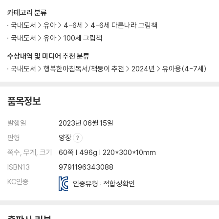
카테고리 분류
국내도서
유아
4-6세
4-6세 다른나라 그림책
국내도서
유아
100세 그림책
수상내역 및 미디어 추천 분류
국내도서
행복한아침독서/책둥이 추천
2024년
유아용(4-7세)
품목정보
발행일
2023년 06월 15일
판형
양장
쪽수, 무게, 크기
60쪽 | 496g | 220*300*10mm
ISBN13
9791196343088
KC인증
인증유형 : 적합성확인