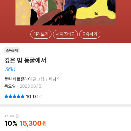
미리보기
사이즈비교
공유하기
소득공제
깊은 밤 동굴에서
양장
폴린 바르질라이
글그림
제님
역
목요일
2023.06.15.
10.0
4
17,000
원
10
15,300