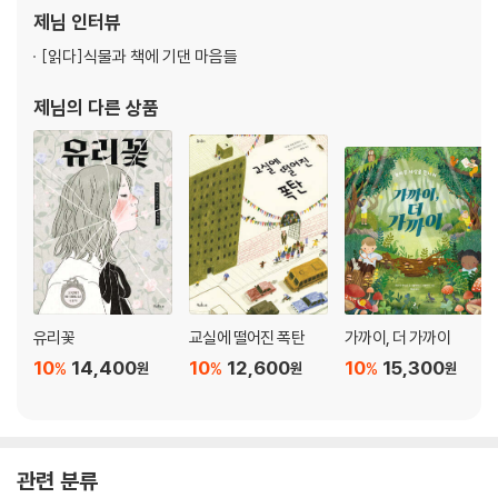
제님
인터뷰
[읽다]
식물과 책에 기댄 마음들
제님
의 다른 상품
유리꽃
교실에 떨어진 폭탄
가까이, 더 가까이
10
14,400
10
12,600
10
15,300
%
%
%
원
원
원
관련 분류