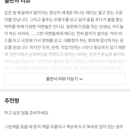
출판사 리뷰
깊은 밤 동굴에서 벌어지는 환상의 세계로 떠나는 매디는 떨고 있는 고양
이를 만납니다. 그리고 춤추는 무용수를 보고 같이 춤을 추다가 불을 뿜는
박쥐를 피해 다양한 어른들은 만나요. 칠판에 다짐을 적는 선생님, 카드놀
이 하는 아저씨, …. 그런 어른들에게 매디는 전혀 흥미가 없어요. 악어 버
스를 타고 극장에 가서 영화를 보고, 대통령이 하는 회의에 참석하자는 권
유를 받습니다. 하지만 직위, 권력, 억압 따위는 너무나 중요하지 않기 때문
에 자판기에서 감자튀김을 먹겠다고 말하는 아이는 갑자기 현실로 돌아와
부모님을 만납니다. 방안으로 돌아와 떨고 있었던 고양이에게 이불을 덮어
주고 스위치를 끄면 방안의 모든 친구들도 매디와 같이 잠이 들게 됩니다.
불안하거나, 경이롭거나, 우스꽝스러운 이곳은 어떤 대립이나 제약도 없
출판사 리뷰 더보기
이 거침없이 나아가는 아이의 일상을 반영하며 현실과 가상의 세계를 자유
롭게 넘나드는 매디의 상상의 세계입니다. 함께 떠나보세요.
추천평
하고 싶은 말을 준비하세요.
그림책을 읽을 때 흔히 책을 무릎이나 책상에 두고 똑바로 앉아 있는 경우