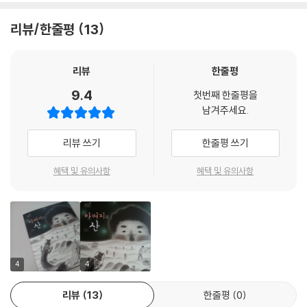
날마다 무거운 짐을 지고 산을 오르내리는 산 일꾼 아버지와, 아버지가 들
려주는 신비로운 황산의 전설을 가슴에 품은 아들 무무. 그리고 무무가 꿈
리뷰/한줄평
13
에 그리던 황산에 오르며 전설 속 세상을 만나는 동시에, 아버지의 고된 삶
을 깨달아 가는 이야기가 슬프면서도 아름답게 펼쳐집니다.
이가을 작가의 동화 중 단연 문학성이 돋보이는 작품으로, 어린이뿐 아니
리뷰
한줄평
라 청소년과 어른들이 함께 읽을 수 있는 전 세대를 위한 동화입니다.
9.4
첫번째 한줄평을
남겨주세요.
? “나는 아버지가 산 일꾼인 게 자랑스럽습니다.”
리뷰 쓰기
한줄평 쓰기
실제로 보면 세상에서 가장 힘든 직업이라는 생각이 절로 든다는 산 일꾼.
무무의 아버지는 산 일꾼입니다. 아버지는 날마다 무거운 짐을 지고 그 높
혜택 및 유의사항
혜택 및 유의사항
은 황산을 오르내리며 100원을 법니다. 엄마는 벌이가 적다고 타박을 하지
만, 무무는 산 일꾼인 아버지가 자랑스럽습니다. 아버지는 무무에게 날마
다 아름다운 황산의 기이한 바위나 소나무에 얽힌 전설을 들려줍니다. 아
버지의 이야기를 들으며 무무도 황산에 오르는 꿈을 갖게 되지요. 그런데
어느 날 다리를 다친 아버지가 무무의 만류에도 다시 산에 올랐다가 집으
로 돌아오지 않습니다. 무무는 아버지를 찾아 황산에 오르기로 합니다.
4
4
리뷰
13
한줄평
0
? 아름다운 황산에서 아버지가 날마다 마주했을 삶의 무게