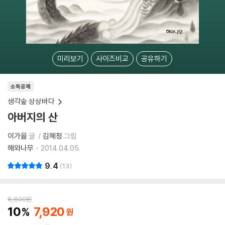
미리보기
사이즈비교
공유하기
소득공제
생각숲 상상바다
아버지의 산
이가을
글
김혜정
그림
해와나무
2014.04.05.
9.4
13
8,800
원
10
7,920