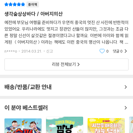
종이책
생각숲상상바다 / 아버지의산
예전에 부모님 여행을 준비하다가 우연히 중국의 멋진 산 사진에 반한적이
있었어요. 우리나라에도 멋지고 장관인 산들이 많지만, 그것과는 조금 다
른 정말 신선이 살것같은 절경이였다고나 할까요. 이번에 아이와 함께 읽
게된 ＜아버지의산＞이라는 책에도 이런 중국의 명산이 나옵니다. 책 표
지에서 용이 한마리 튀어나오는듯한 이 그림~ 뭔가 의미심장하지요! 이
n****o
2014.03.21.
신고
0
댓글
0
황산에서 살고
리뷰 전체보기
배송/반품/교환 안내
이 분야 베스트셀러