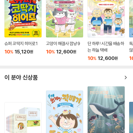
슈퍼 코딱지 히어로 1
고양이 해결사 깜냥 9
단 하루! 시간을 배송하
독
는 하늘 택배
않
10
15,120
10
12,600
%
%
원
원
10
12,600
1
%
원
이 분야 신상품