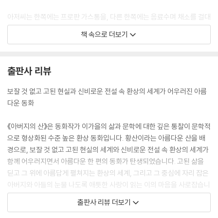
아저씨는 한쪽에는 프로판 가스통을, 다른 한쪽에는 음료수며 채소를 걸대
가 휘도록 무겁게 지고 있다. 무거워 휘청거리는 몸을 잘 유지하며 한 발 한
책 속으로 더보기
발 조심조심 걸어 올라간다. 아저씨가 걸음을 옮길 때마다 매달린 짐이 박
자를 맞추듯 흔들렸다. 아저씨의 어깨도 틀림없이 아버지 어깨처럼 내가
한 발 딛고 올라설 수 있을 정도로 평평할 것이다. 아저씨가 지고 가는 짐의
출판사 리뷰
무게가 내 가슴을 눌러 답답하게 했다. --- p.44
보잘 것 없고 고된 현실과 신비로운 전설 속 환상의 세계가 어우러진 아름
나는 그 사람이 누군지 보려고 눈을 가늘게 모았다. 눈을 가늘게 모을수록
다운 동화
그 모습이 자세히 보였다. 눈이 거의 감길 즈음, 녹색 운동화가 보였다. 녹
색 운동화를 신은 그 사람은 나무와 바위와 구름에 싸 안겨 훠이훠이 걸어
《아버지의 산》은 동화작가 이가을의 삶과 문학에 대한 깊은 통찰이 문학적
가고 있었다. 그 사람이 갑자기 뒤로 돌더니 손을 들어 훠이훠이 저었다. 그
으로 형상화된 수준 높은 환상 동화입니다. 황산이라는 아름다운 산을 배
것은 “무무야, 아버지 산에 갔다 올게!” 하며 아침마다 내게 보내던 아버지
경으로, 보잘 것 없고 고된 현실의 세계와 신비로운 전설 속 환상의 세계가
의 손 신호였다. “아버지이!” 나는 목청껏 소리쳐 아버지를 불렀다.
함께 어우러지면서 아름다운 한 편의 동화가 탄생되었습니다. 고된 삶을
--- p.54
딛고 그 위에 아름답게 펼쳐지는 환상의 세계, 그리고 그 중심에 자리 잡은
아버지와 아들의 눈물 나도록 애틋한 사랑이 읽는 이의 마음을 사로잡습니
다.
출판사 리뷰 더보기