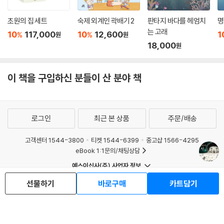
초원의 집 세트
숙제 외계인 곽배기 2
판타지 바다를 헤엄치
명
는 고래
10
117,000
10
12,600
1
%
%
원
원
18,000
원
이 책을 구입하신 분들이 산 분야 책
로그인
최근 본 상품
주문/배송
고객센터 1544-3800
티켓 1544-6399
중고샵 1566-4295
eBook 1:1문의/채팅상담
예스이십사(주) 사업자 정보
이용약관
개인정보처리방침
청소년보호정책
선물하기
바로구매
카트담기
PC버전
회사소개
거래처관계자께
도서홍보
광고
Copyright © YES24 Corp. All Rights Reserved.
MATOM5