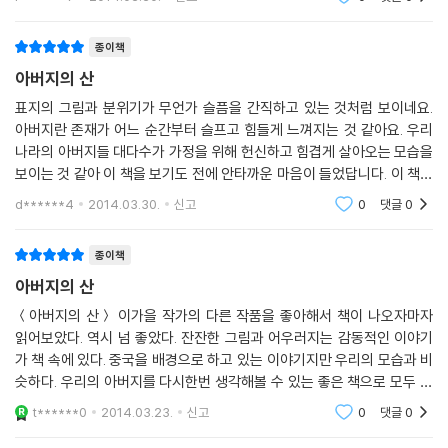
무는 산일꾼인 아버지를 자랑스러워 해요. 무무는 아버지
에게 어려서부터 산이야기를
종이책
아버지의 산
표지의 그림과 분위기가 무언가 슬픔을 간직하고 있는 것처럼 보이네요.
아버지란 존재가 어느 순간부터 슬프고 힘들게 느껴지는 것 같아요. 우리
나라의 아버지들 대다수가 가정을 위해 헌신하고 힘겹게 살아오는 모습을
보이는 것 같아 이 책을 보기도 전에 안타까운 마음이 들었답니다. 이 책은
그런 면에서 아이가 얼마나 아버지를 이해할 수 있는지 조금 의아하긴 하
d******4
2014.03.30.
신고
0
댓글
0
지만 초등학생이
종이책
아버지의 산
＜아버지의 산＞ 이가을 작가의 다른 작품을 좋아해서 책이 나오자마자
읽어보았다. 역시 넘 좋았다. 잔잔한 그림과 어우러지는 감동적인 이야기
가 책 속에 있다. 중국을 배경으로 하고 있는 이야기지만 우리의 모습과 비
슷하다. 우리의 아버지를 다시한번 생각해볼 수 있는 좋은 책으로 모두 읽
어보면 좋겠다.
t******0
2014.03.23.
신고
0
댓글
0