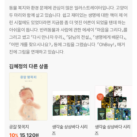
동물 복지와 환경 문제에 관심이 많은 일러스트레이터입니다. 고양이
두 마리와 함께 살고 있습니다. 쉽고 재미있는 생명에 대한 책이 제 어
린 시절에도 있었더라면 지금쯤 좀 더 멋진 어른이 되었을 텐데 하는
아쉬움이 듭니다. 반려동물과 사람에 관한 에세이 『마음을 그리다』를
그리고 썼고 『다시 만나자 우리』, 『닭님의 전설』, 『생명에게 배운다』,
『어떤 개를 찾으시나요?』 등에 그림을 그렸습니다. 『OhBoy!』 매거
진에 그림을 연재하고 있습니다.
김혜정
의 다른 상품
공갈 젖꼭지
생각숲 상상바다 시리
생각숲 상상바다 시리
즈
즈
10
15,120
%
원