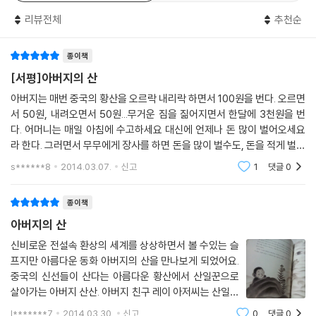
리뷰전체
추천순
드디어 아름다운 황산에 오르게 된 무무는 아버지가 들려준 전설 속 바위
와 소나무를 발견합니다. 하지만 아버지가 결코 얘기해 주지 않은 것들과
종이책
도 마주하게 되지요. 바로 녹색 운동화를 신은 산 일꾼들입니다. 멜대가 휘
도록 무거운 짐을 지고 산을 오르는 산 일꾼들의 어깨는 아빠의 어깨처럼
[서평]아버지의 산
평평해 보입니다. 아버지가 이 아름다운 황산에서 매일 마주해야 했던 삶
아버지는 매번 중국의 황산을 오르락 내리락 하면서 100원을 번다. 오르면
은 무겁고 쓰린 것이었습니다. 황산은 아름다운 경관과 신비로운 전설을
서 50원, 내려오면서 50원...무거운 짐을 짊어지면서 한달에 3천원을 번
품은 환상의 공간이자, 아버지가 매일 돈을 벌기 위해 오르는 고단한 삶의
다. 어머니는 매일 아침에 수고하세요 대신에 언제나 돈 많이 벌어오세요
공간이었던 것입니다. 무무는 현실의 공간을 마주하고 눈물을 흘리지만,
라 한다. 그러면서 무무에게 장사를 하면 돈을 많이 벌수도, 돈을 적게 벌수
황산에 대한 아버지의 경외심과 믿음은 아버지의 힘겨운 일상조차 또 하나
도 있다고 하면서, 또 다른일에 대해서 돈을 많이 벌어오길 바란다. 아버
s******8
2014.03.07.
신고
1
댓글
0
지는 무무에
의 전설로 승화시킵니다.
종이책
? 연필 선으로 그려 낸 현실과 상상을 넘나드는 환상적인 일러스트
아버지의 산
그림과 더불어 읽고 생각하는 생각숲상상바다 시리즈의 다섯 번째 작품인
아버지의 산은 글과 더불어 그림으로도 메시지와 여운을 전하고 있습니다.
신비로운 전설속 환상의 세계를 상상하면서 볼 수있는 슬
프지만 아름다운 동화 아버지의 산을 만나보게 되었어요.
무무의 천진한 꿈과 아버지의 땀내 나는 고된 일상, 그리고 신비롭고 아름
중국의 신선들이 산다는 아름다운 황산에서 산일꾼으로
다운 판타지를 넘나드는 이야기를 김혜정 작가는 연필 선이 살아 있는 환
살아가는 아버지 산산. 아버지 친구 레이 아저씨는 산일꾼
상적인 일러스트로 작품의 분위기를 이끌고 상상력을 더해 주고 있습니다.
은 힘도 있어야 하지만 기술이 더 중요하다고 말해주자 무
l*******7
2014.03.30.
신고
0
댓글
0