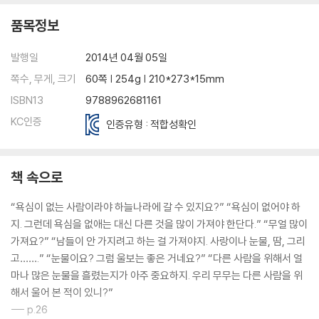
품목정보
발행일
2014년 04월 05일
쪽수, 무게, 크기
60쪽 | 254g | 210*273*15mm
ISBN13
9788962681161
KC인증
인증유형 : 적합성확인
책 속으로
“욕심이 없는 사람이라야 하늘나라에 갈 수 있지요?” “욕심이 없어야 하
지. 그런데 욕심을 없애는 대신 다른 것을 많이 가져야 한단다.” “무얼 많이
가져요?” “남들이 안 가지려고 하는 걸 가져야지. 사랑이나 눈물, 땀, 그리
고…….” “눈물이요? 그럼 울보는 좋은 거네요?” “다른 사람을 위해서 얼
마나 많은 눈물을 흘렸는지가 아주 중요하지. 우리 무무는 다른 사람을 위
해서 울어 본 적이 있니?”
--- p.26