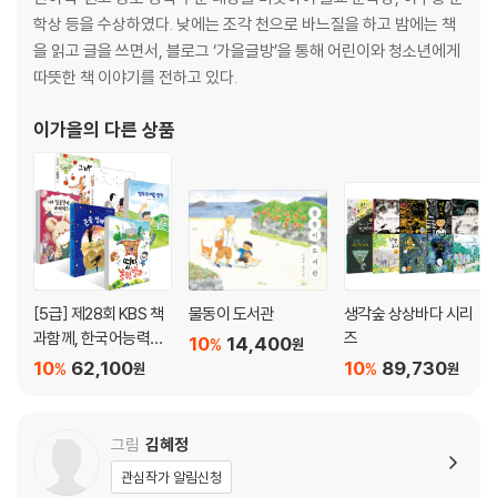
학상 등을 수상하였다. 낮에는 조각 천으로 바느질을 하고 밤에는 책
을 읽고 글을 쓰면서, 블로그 ‘가을글방’을 통해 어린이와 청소년에게
따뜻한 책 이야기를 전하고 있다.
이가을
의 다른 상품
[5급] 제28회 KBS 책
물동이 도서관
생각숲 상상바다 시리
과함께, 한국어능력시
즈
10
14,400
%
원
험 선정도서
10
62,100
10
89,730
%
%
원
원
그림
김혜정
관심작가 알림신청