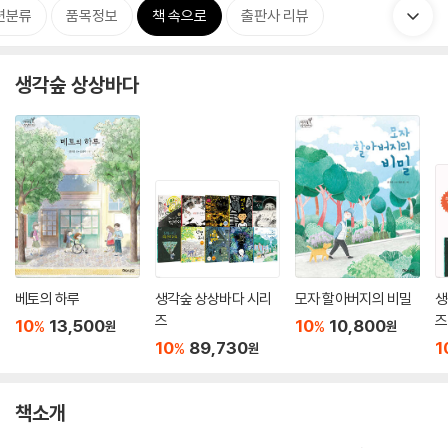
련분류
품목정보
책 속으로
출판사 리뷰
생각숲 상상바다
베토의 하루
생각숲 상상바다 시리
모자 할아버지의 비밀
생
즈
즈
10
13,500
10
10,800
%
%
원
원
10
89,730
1
%
원
책소개