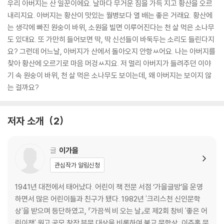
우리 아버지는 산 일꾼이에요. 날마다 무거운 짐을 가득 지고 황산을 오르
내리지요. 아버지는 황산이 맛있는 월병보다 열 배는 좋은 거래요. 황산에
는 생각에 빠진 원숭이 바위, 소원을 빌면 이루어진다는 천 살 먹은 소나무
도 있대요. 또 가만히 들어보면 딱, 딱 신선들이 바둑두는 소리도 들린다지
요? 그런데 어느날, 아버지가 산에서 돌아오지 안항ㅆ어요. 나는 아버지를
찾아 황산에 오르기로 마음 머겅ㅆ지요. 저 멀리 아버지가 들려주던 이야
기 속 원숭이 바위, 천 살 먹은 소나무도 보이는데, 왜 아버지는 보이지 않
는 걸까요?
저자 소개
2
글
이가을
관심작가 알림신청
1941년 대전에서 태어났다. 어린이 책 전문 서점 ‘가을글방’을 운영
하면서 많은 어린이들과 친구가 됐다. 1982년 '크리스천 신인문학
상'을 받으며 등단하였고, 『가끔씩 비 오는 날』로 제2회 창비 '좋은 어
린이책' 원고 공모 창작 부문 대상을 비롯하여 불교 문학상, 이주홍 문