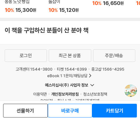
퐁퐁 도넛 빵집
돌잡이
10
16,650
1
%
원
10
15,300
10
15,120
%
%
원
원
이 책을 구입하신 분들이 산 분야 책
로그인
최근 본 상품
주문/배송
고객센터 1544-3800
티켓 1544-6399
중고샵 1566-4295
eBook 1:1문의/채팅상담
예스이십사(주) 사업자 정보
이용약관
개인정보처리방침
청소년보호정책
PC버전
회사소개
거래처관계자께
도서홍보
광고
선물하기
바로구매
카트담기
Copyright © YES24 Corp. All Rights Reserved.
MATOM9