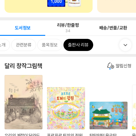
리뷰/한줄평
도서정보
배송/반품/교환
34
소개
관련분류
품목정보
출판사 리뷰
달리 창작그림책
알림신청
우리의 계절이 달라도,
포르포르 토끼의 정원
탕탕텅텅 용궁탕
웃