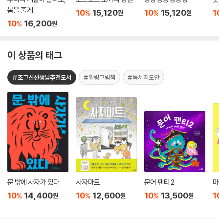
봄을 줄게
10
15,120
10
15,120
1
%
%
원
원
10
16,200
%
원
이 상품의 태그
#초그신선생님추천도서
#힐링그림책
#독서지도안
문 밖에 사자가 있다
사자마트
문어 팬티 2
마
10
14,400
10
12,600
10
13,500
1
%
%
%
원
원
원