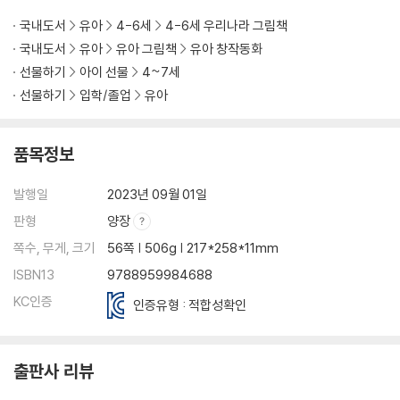
국내도서
유아
4-6세
4-6세 우리나라 그림책
국내도서
유아
유아 그림책
유아 창작동화
선물하기
아이 선물
4~7세
선물하기
입학/졸업
유아
품목정보
발행일
2023년 09월 01일
판형
양장
쪽수, 무게, 크기
56쪽 | 506g | 217*258*11mm
ISBN13
9788959984688
KC인증
인증유형 : 적합성확인
출판사 리뷰