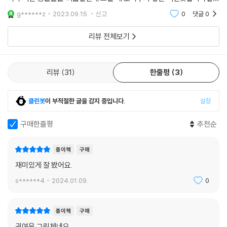
스트도 사랑스러워요 첫 페이지에 마을 지도부터 한 곳 한 곳 디테일이 살
g******z
2023.09.15.
신고
0
댓글
0
아있고중간 쯤에
리뷰 전체보기
리뷰
31
한줄평
3
클린봇
이 부적절한 글을 감지 중입니다.
설정
구매한줄평
추천순
종이책
구매
재미있게 잘 봤어요.
s******4
2024.01.09.
0
종이책
구매
귀여운 그림체네요