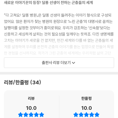
새로운 이야기꾼의 등장! 달퐁 선생이 전하는 곤충들의 세계
『다 고쳐요! 달퐁 병원』은 달퐁 선생이 들려주는 이야기 형식으로 구성되
었어요. 많은 환자가 찾는 병원의 원장으로 ‘느린 곤충’의 대명사로 꼽히는
달팽이를 설정한 것부터가 흥미로워요. 우리가 강조하는 ‘신속함’보다는
신중하고 세심하게 살피는 것의 필요성을 일깨우는 듯하죠. 다친 생명체를
고치는 이야기가 새로울 건 없지만, 인간 세계와 다를 바 없는 곤충들의 세
계를 설정하여 우리를 온전히 곤충의 이야기를 듣는 입장으로 만들어 특별
한 경험을 선사하지요. 작가가 그린 곤충의 세계에는 우리처럼 삶의 고단
함과 걱정, 가족의 일상, 놀고 싶어 하는 아이의 투정이 있어요. 아프면 병
출판사 리뷰 더보기
원에 가고, 의사는 환자를 위해 최선을 다하죠. 인간 세상처럼 모든 일이 빠
르고 정확하게 이뤄지지는 않지만, 오히려 그 틈은 서로 돕는 마음으로 채
워져요. 참새가 곤충 환자들을 위해 응급기동대 역할을 하는 식으로 말이
리뷰/한줄평
34
에요.
따뜻한 그림과 재미난 상상력의 가득!
리뷰
한줄평
10.0
10.0
이 책에는 사랑스러운 캐릭터도 많이 등장해요. 이야기를 이끌어가는 달퐁
선생은 물론, 숲속 구석구석 다니며 병원을 알리는 일을 하는 조카 달공 군,