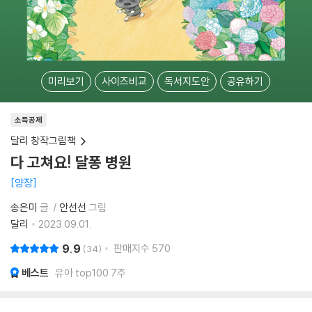
미리보기
사이즈비교
독서지도안
공유하기
소득공제
달리 창작그림책
다 고쳐요! 달퐁 병원
양장
송은미
글
안선선
그림
달리
2023.09.01.
9.9
판매지수
570
34
베스트
유아 top100 7주