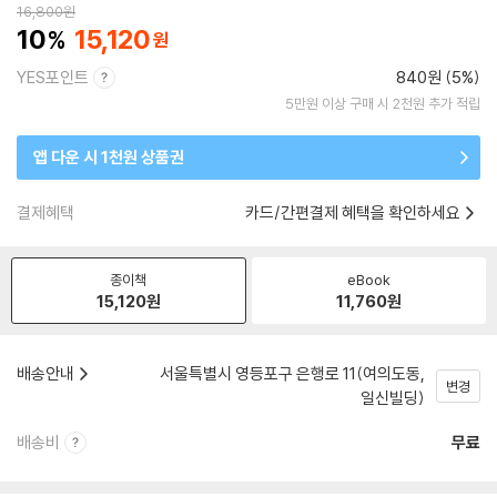
16,800
원
10
15,120
YES포인트
840원 (5%)
5만원 이상 구매 시 2천원 추가 적립
앱 다운 시 1천원 상품권
결제혜택
카드/간편결제 혜택을 확인하세요
종이책
eBook
15,120
원
11,760
원
배송안내
서울특별시 영등포구 은행로 11(여의도동,
변경
일신빌딩)
배송비
무료