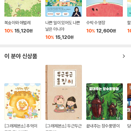
복숭아와 애벌레
나쁜 일이 있어도 나쁜
수박 수영장
할
날은 아니야
10
15,120
10
12,600
1
%
%
원
원
10
15,120
%
원
이 분야 신상품
[그래제본소] 추억이
[그래제본소] 두근두근
끝내주는 장수풍뎅이
당