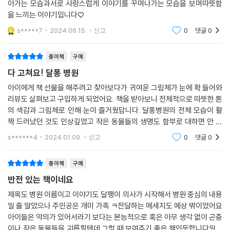
요? 엄마 아빠를 살리기 위해 병원으로 향하는 아들 개미 갬갬이의 간절한
아가는 모습과서로 사랑스럽게 이야기를 꾸며나가는 모습을 보며따뜻함
모습은 우리의 얼굴을 화끈거리게 해요. 개미도 다치면 아프고, 엄마 아빠
을 느끼는 이야기입니다♡
를 잃을까 두려워하는, 우리와 똑같은 생명체라는 사실을 깨닫게 되기 때
s*****7
2024.06.15.
신고
0
댓글
0
문이죠. 그래서 “문을 닫아도 좋으니 아픈 곤충이 없으면 좋겠다”는 달퐁
선생의 말은 진한 여운을 남겨요. “다른 생명체를 괴롭히는 친구들을 보걸
종이책
구매
랑 이 얘기를 꼭 들려주라”는 부탁은 책장을 덮는 우리에게 질문을 던지죠.
다 고쳐요! 달퐁 병원
우리는 작은 생명을 소중히 여기는, 작은 생명체에게도 친절한 사람인가?
하고 말이에요.
아이에게 책 선물을 해주려고 찾아보다가 귀여운 그림체가 눈에 확 들어와
리뷰도 살펴보고 구입하게 되었어요. 책을 받아보니 전체적으로 따뜻한 톤
의 색감과 그림체로 인해 눈이 즐거웠답니다. 달퐁병원의 전체 모습이 활
상대를 존중하는 법
짝 드러났던 것도 인상깊었고 작은 동물들의 생명도 함부로 대하면 안 된
다는 교훈적인 내용이어서 참 좋았던 것 같아요. 아이도 재미있었는지 다
상대의 입장이 되어보는 것만큼 상대를 이해하기 쉬운 방법은 없어요. 상
s******4
2024.01.09.
신고
0
댓글
0
읽고 또 읽겠다고
대도 나와 같다고 깨닫는 마음에서 배려와 이해가 자라나기 때문이에요.
이 책은 작은 생명체를 소중히 대해야 한다는 메시지를 넘어 모든 관계에
종이책
구매
서 상대를 어떻게 대해야 하는지, 관계에서 가장 중요하지만 우리가 종종
반전 있는 책이네요
잊는 점을 일깨워주고 있어요. 상대가-그것이 개미이더라도- 나와 같이
제목도 병원 이름이고 이야기도 달팽이 의사가 시작해서 병원 중심의 내용
가족이 있고 나와 같은 감정을 느낀다는 것을 깨닫는 것, 상대의 입장이 되
일 줄 알았으나 주인공은 개미 가족 ㅋ전달하는 메세지도 예상 밖이었어요
어 생각해보는 것. 이 책은 그러한 마음을 배우고 깨닫는 첫걸음이 될 수 있
아이들은 악의가 있어서라기 보다는 본능적으로 혹은 아무 생각 없이 곤충
을 거예요.
이나 작은 동물들을 괴롭힐텐데 그럴 때 보여주기 좋은 책인듯합니다일러