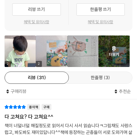
응급기동대 대장 짹짹이 그리고 엄마 아빠를 살리기 위해 고군분투하는 갬
리뷰 쓰기
한줄평 쓰기
갬이 등 모두가 따뜻한 색감과 어우러져 사랑스럽게 표현되었죠. 쇠똥구
리, 벌, 지네, 참새, 두루미 등이 각자 역할을 맡아 일하고 있는 ‘다 고쳐요
혜택 및 유의사항
혜택 및 유의사항
달퐁 병원’ 모습이나 약초치료, 진액 요법 등 몸이 납작해진 개미 부부를 치
료하는 방법 등 재미난 상상력이 곳곳에 드러나요.
8
달퐁 선생의 이야기를 듣는 아이들은, 일하는 게 힘들어 놀러 가자고 엄마
더보기
아빠에게 투정을 부리는 갬갬이의 마음이 되어 같이 슬퍼하고, 개미 부부
의 회복을 간절히 바라며, 곳곳에 튀어나오는 재미에 웃기도 하다가 더없
2
2
이 뿌듯한 마음으로 책장을 덮게 될 거예요.
리뷰
31
한줄평
3
작디작은 생명의 소중함을 일깨우는 그림책
구매리뷰
추천순
『다 고쳐요! 달퐁 병원』은 작은 생명들을 대하는 우리의 태도를 돌아보게
종이책
구매
해요. 인간들의 부주의함은 물론, 호기심어린 장난으로 다치는 곤충들에
대해 느끼는 미안함이 『다 고쳐요! 달퐁 병원』을 만들어냈죠. 무엇보다 작
다 고쳐요? 다 고쳐요^^
디작은 곤충들의 이야기를 우리 세계에 빗대어 더 공감하고 이해할 수 있
책이 너덜너덜 해질정도로 읽어서 다시 사서 읽습니다ㅋ그림채도 사랑스
어요. 엄마 아빠가 위독한 상황이 되면, 우리는 얼마나 무섭고 두려울까
럽고, 봐도봐도 재미있답니다^^책에 등장하는 곤충들이 서로 도와가며 살