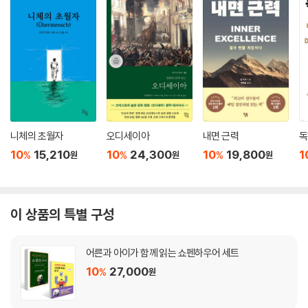
니체의 초월자
오디세이아
내면 근력
독
10
15,210
10
24,300
10
19,800
1
%
%
%
원
원
원
이 상품의 특별 구성
어른과 아이가 함께 읽는 쇼펜하우어 세트
10
27,000
%
원