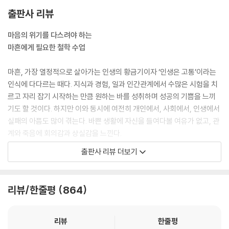
영원히 충족할 수 없다면 불행할 수밖에 없다. 그것을 충족시키기 어렵다
17 문체는 정신의 관상이다 |글쓰기|
출판사 리뷰
면 욕망의 크기를 줄일 필요가 있다.
-글에 필요한 두 가지, 단호함과 확고함
--- 「욕망은 필연이다_충족」 중에서
-그럴듯하게 보여 주지 말고 자기 자신을 위해 써라
마음의 위기를 다스려야 하는
마흔에게 필요한 철학 수업
인간은 누구나 자신이 하고자 하는 것과 할 수 있는 것이 무엇인지를 알아
4장 어떤 사람으로 살아야 하는가 / 쇼펜하우어의 관계
야 한다. 자신이 하고자 하는 것(욕망)과 자신이 할 수 있는 것(능력)을 분
마흔, 가장 열정적으로 살아가는 인생의 황금기이자 ‘인생은 고통’이라는
별하는 자기 인식이 행복의 전제 조건이다.
18 영원을 위해 사랑한다 |본능|
인식에 다다르는 때다. 지식과 경험, 일과 인간관계에서 수많은 시험을 치
--- 「하고 싶은 것과 할 수 있는 것을 분별하라_능력」 중에서
-사랑은 영원히 살아 있음을 상징한다
르고 자리 잡기 시작하는 만큼 원하는 바를 성취하며 성공의 기쁨을 느끼
-사랑의 형이상학
기도 할 것이다. 하지만 이와 동시에 여전히 개인에서, 사회에서, 인생에서
“누구나 내일이 오지 않길 한 번 이상은 원했다.”
실패의 아픔도 많이 겪는다. 바쁜 생활에 자신을 들여다볼 여유가 없고, 관
인간이라면 누구나 쇼펜하우어처럼 신세를 한탄해 봤을 것이다. 그런데 반
19 사랑은 이상향이자 현실이다 |연애|
계와 죽음에 회의감과 상실감을 느낀다.
대로 그런 투정 때문에 삶은 가장 좋은 것이 된다. 철학자 라이프니츠는 그
-사랑에 빠지면 콩깍지가 씌이는 이유
출판사 리뷰 더보기
래서 이 세계를 “가능한 세계 중 최상의 세계”라고 말한 바 있다. 우리가 살
-서로의 차이만 기억한다면 사랑은 행복한 착각이다
이렇듯 마흔은 인생의 분기점에서 마음이 복잡하다. 인생이 아직 한참 남
고 싶지 않다는 말은 그만큼 살고 싶다는 뜻이다.
았는데 앞으로 펼쳐질 시간이 기대되기보다 늘 그렇듯 같은 일이 반복될
--- 「모든 인생사는 수난의 역사다_삶에의 의지」 중에서
20 결혼은 공동의 실존이다 |결혼|
것이라는 생각을 하게 된다. 벌써부터 웬만한 일은 익숙해져서 재미가 없
리뷰/한줄평
864
-사랑과 결혼 그 후를 내다보라
고 뻔하게 느껴진다. 익숙함과 타성으로 굳어진 자신의 단단한 세계 안에
무게 중심이 바깥에 있는 사람은 출세, 승진, 명예, 부 등을 추구하며 각종
-많은 것을 기대하지 않으면 행복에 가까워진다
서 아이러니하게도 편안하지 못하다.
모임 등에 빠져서 즐거움을 추구하지만 무게 중심이 안에 있는 사람은 혼
리뷰
한줄평
자 있는 시간을 가지면서 개인적인 취향에 따라 예술, 시와 문학, 철학 등을