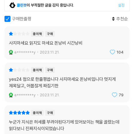
클린봇
이 부적절한 글을 감지 중입니다.
설정
이 진짜 행복을 얻기 위한 방법의 핵심은 자신이 하고자 하는 것과 할 수 있
는 것에 집중하는 것이다. 그럼 흔들리지도 무너지지도 않고 단단하게 중
구매한줄평
추천순
심을 잡고 살 수 있다. 마흔은 지금까지 가짜 행복을 좇는 고통을 겪었는지
도 모른다. 그렇다면 이제부터는 진짜 행복을 좇는 고통을 기꺼이 겪어야
종이책
구매
한다.
사지마세요 읽지도 마세요 돈낭비 시간낭비
세대를 거듭해 수많은 사람이 쇼펜하우어를 찾는 이유는 그의 한마디 한마
e********y
2023.11.21.
104
디가 현실적이고 바로 이해할 수 있기 때문이다. 흔히 쇼펜하우어를 자살
을 찬미한 염세주의자로 알지만, 그는 낙천적이고 웃음이 많았다.
종이책
구매
그의 글에는 유머가 묻어난다. 세상살이와 돈에 눈이 밝으면서도 교양을
yes24 첨으로 한줄평씁니다 사지마세요 돈낭비입니다 멋지게
중시해 독서와 예술을 즐겼다. 또한 반려견 아트만과 산책하며 건강을 관
제목달고, 어쭙잖게 짜집기한
리했다. 쇼펜하우어는 인생을 즐기며 균형적으로 사는 법을 알았다. 행복
e********y
2023.11.21.
79
과 고통을 알기 시작한 마흔에게, 삶을 현실적으로 보고 싶은 마흔에게, 인
생의 무게 중심을 자기 안으로 옮기고자 하는 마흔에게 ‘생활 철학자’ 쇼펜
하우어는 마음의 위기를 다스리고 인생을 지혜롭게 즐기며 살아가는 방법
종이책
구매
을 안내한다.
누군가 지식은 허세를 부려야된다기에 있어보이는 책을 골랐는데
읽다보니 진짜지식이되었습니다