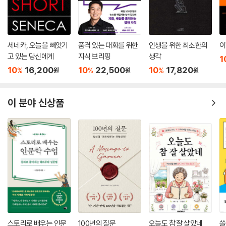
세네카, 오늘을 빼앗기
품격 있는 대화를 위한
인생을 위한 최소한의
이
고 있는 당신에게
지식 브리핑
생각
1
10
16,200
10
22,500
10
17,820
%
%
%
원
원
원
이 분야 신상품
스토리로 배우는 인문
100년의 질문
오늘도 참 잘 살았네
쓸