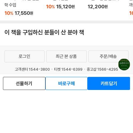
학 수업
까
10
15,120
12,200
%
원
원
10
17,550
1
%
원
이 책을 구입하신 분들이 산 분야 책
로그인
최근 본 상품
주문/배송
고객센터 1544-3800
티켓 1544-6399
중고샵 1566-4295
eBook 1:1문의/채팅상담
선물하기
바로구매
카트담기
예스이십사(주) 사업자 정보
이용약관
개인정보처리방침
청소년보호정책
PC버전
회사소개
거래처관계자께
도서홍보
광고
Copyright © YES24 Corp. All Rights Reserved.
MATOM3