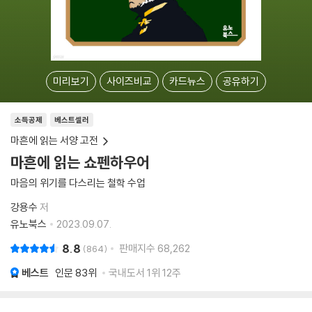
미리보기
사이즈비교
카드뉴스
공유하기
소득공제
베스트셀러
마흔에 읽는 서양 고전
마흔에 읽는 쇼펜하우어
마음의 위기를 다스리는 철학 수업
강용수
저
유노북스
2023.09.07.
8.8
판매지수
68,262
864
베스트
인문
83위
국내도서 1위 12주