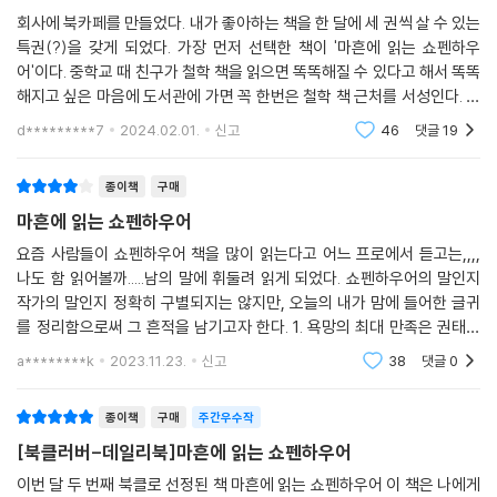
하는 것은 높은 단계의 욕망이다. 나를 행복으로 이끄는 방법은 나의 욕망
30 나 자신이 누구인지가 중요하다 |자기 긍정|
“인간은 무수한 욕망의 덩어리다.”
회사에 북카페를 만들었다. 내가 좋아하는 책을 한 달에 세 권씩 살 수 있는
이 이끄는 대로 가는 것이다. 개성 있는 삶을 살기 위해 필요한 것은 자신의
-인격이 관점을 결정하고 관점이 세계를 결정한다
특권(?)을 갖게 되었다. 가장 먼저 선택한 책이 '마흔에 읽는 쇼펜하우
“삶은 진자처럼 고통과 무료함 사이를 왔다 갔다 하는데, 사실 이 두 가지
욕망을 있는 그대로 긍정하는 태도다. 우선 남들이 전혀 알 수 없는 바, 나
어'이다. 중학교 때 친구가 철학 책을 읽으면 똑똑해질 수 있다고 해서 똑똑
-내가 깨달은 것만큼이 나의 세계다
가 삶의 궁극적인 요소다.”
자신만이 원하는 바, 할 수 있는 일, 그리고 타고난 재능과 성격을 이해해야
해지고 싶은 마음에 도서관에 가면 꼭 한번은 철학 책 근처를 서성인다. 마
“인간이 모든 고뇌와 고통을 지옥으로 보내 버린 천국에는 무료함밖에 남
한다. 마흔이면 자신의 적성에 맞는 일을 찾기 위한 시행착오와 자기 성찰
흔에 읽는 쇼펜하우어는 40대를 살고 있는 중년들을 위한 쇼펜하우어의
아 있지 않다.”
d*********7
2024.02.01.
신고
46
댓글
19
충고이자 조
의 시간으로 충분해 보인다.
“정신이 풍요로워질수록 내면의 공허가 들어갈 공간이 줄어든다.”
--- 「자신만의 색깔을 찾아라_개성」 중에서
“현자는 쾌락이 아니라 고통이 없는 상태를 추구한다.”
종이책
구매
“자신이 하고자 하는 것과 할 수 있는 것이 무엇인지 알아야 한다.”
마흔에 읽는 쇼펜하우어
“인생이 얼마나 짧은지 알려면 오래 살아 봐야 한다.”
요즘 사람들이 쇼펜하우어 책을 많이 읽는다고 어느 프로에서 듣고는,,,,
“나무도 튼튼하게 자라려면 바람이 필요하다. 인간도 건강하려면 운동이
나도 함 읽어볼까.....남의 말에 휘둘려 읽게 되었다. 쇼펜하우어의 말인지
필요하다.”
작가의 말인지 정확히 구별되지는 않지만, 오늘의 내가 맘에 들어한 글귀
“사람들은 대체로 책을 구입하는 것과 그 책의 내용을 자기 것으로 만드는
를 정리함으로써 그 흔적을 남기고자 한다. 1. 욕망의 최대 만족은 권태이
것을 혼동한다.”
고 욕망의 최대 결핍은 고통이다. 고통과 무료함은 한쪽이 멀어질수록 다
a********k
2023.11.23.
신고
38
댓글
0
“천국과 지옥의 경험을 동시에 할 수 있는 것이 바로 사랑이다.”
른 쪽이 다가
“현명한 사람은 적절한 거리를 두고 불을 쬐지만, 어리석은 자는 불에 손을
종이책
구매
주간우수작
집어넣어 화상을 입고는 고독이라는 차가운 곳으로 도망쳐 불타고 있다고
탄식한다.”
[북클러버-데일리북]마흔에 읽는 쇼펜하우어
“우리의 모든 불행은 혼자 있을 수 없는 데서 생긴다.”
이번 달 두 번째 북클로 선정된 책 마흔에 읽는 쇼펜하우어 이 책은 나에게