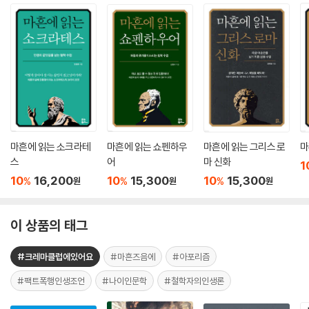
마흔에 읽는 소크라테
마흔에 읽는 쇼펜하우
마흔에 읽는 그리스 로
마
스
어
마 신화
1
10
16,200
10
15,300
10
15,300
%
%
%
원
원
원
이 상품의 태그
#크레마클럽에있어요
#마흔즈음에
#아포리즘
#팩트폭행인생조언
#나이인문학
#철학자의인생론