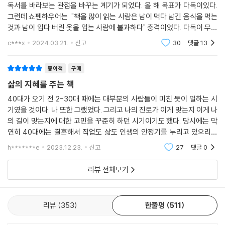
“자존감을 갖고 살아라.”
독서를 바라보는 관점을 바꾸는 계기가 되었다. 올 해 목표가 다독이있다.
“오늘은 단 한 번뿐이고 두 번 다시는 찾아오지 않는 것을 명심하라.”
그런데 쇼펜하우어는 "책을 많이 읽는 사람은 남이 먹다 남긴 음식을 먹는
것과 남이 입다 버린 옷을 입는 사람에 불과하다" 충격이었다. 다독이 무조
마흔, 하고 싶고
건 좋은 줄 알고 목표로 삼았는데 남이 먹다 남긴 음식과 버린 옷에 비유를
c***x
2024.03.21.
신고
30
댓글
13
할
할 수 있는 것에 집중하라
종이책
구매
중년에야 인정받은 쇼펜하우어는 자신의 심정을 이렇게 말했다.
삶의 지혜를 주는 책
“내가 했던 일을 기쁘게 돌아볼 수 있는 것은 누가 뭐라 하든 흔들리지 않
40대가 오기 전 2-30대 때에는 대부분의 사람들이 미친 듯이 일하는 시
기였을 것이다. 나 또한 그랬었다. 그리고 나의 진로가 이게 맞는지 이게 나
았기 때문이리라.”
의 길이 맞는지에 대한 고민을 꾸준히 하던 시기이기도 했다. 당시에는 막
연히 40대에는 결혼해서 직업도 삶도 인생의 안정기를 누리고 있으리라
쇼펜하우어는 인생의 의미를 끊임없이 고민했다. 그 결과 “모든 인생은 고
생각했다. 인생은 생각대로 흘러가지 않는다. 40대가 되었지만 여전히 결
통이다”라고 했지만, 그는 인생사를 고통으로만 결론 짓지 않았다. 고통에
h*******e
2023.12.23.
신고
27
댓글
0
혼은 하지 않았고,
는 두 가지 종류가 있다. 하나는 인생의 무게 중심이 자기 바깥에 있는 ‘가
리뷰 전체보기
짜 행복’을 좇는 고통이다. 다른 하나는 인생의 무게 중심을 자기 밖에서 자
기 안으로 옮기는 ‘진짜 행복’을 위한 고통이다. 쇼펜하우어는 인생에 고난
과 괴로움은 어느 정도 필요하며, 진짜 행복을 좇는 고통을 겪어야 한다고
리뷰
353
한줄평
511
했다. 거기에서 누가 빼앗을 수도 없고 사라지지도 않는 자기 긍정, 자부
심, 자립심, 당당함, 품격을 얻을 수 있다.