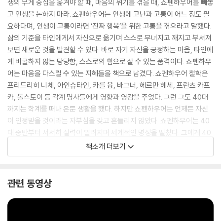
생의 무게 중심을 옮겨야 할 때, 마음의 위기를 겪을 때, 쇼펜하우어를 빼놓
고 인생을 논하지 마라. 쇼펜하우어는 인생에 고난과 고통이 어느 정도 필
요하다며, 인생이 고통이라면 ‘진짜 행복’을 위한 고통을 겪으라고 말했다.
삶의 기준을 타인에게서 자신으로 옮기며 스스로 무너지고 깨지고 부서져
보면 새로운 것을 발견할 수 있다. 바로 자기 자신을 긍정하는 마음, 타인에
게 비굴하지 않는 당당함, 스스로의 힘으로 살 수 있는 품격이다. 쇼펜하우
어는 마음을 다스릴 수 있는 지혜들을 책으로 남겼다. 쇼펜하우어 철학은
프리드리히 니체, 아인슈타인, 카를 융, 바그너, 헤르만 헤세, 프란츠 카프
카, 톨스토이 등 각계 명사들에게 영향과 영감을 주었다. 그런 그도 40대
까지는 학계를 떠나 은둔 생활을 했다. 하지만 쇼펜하우어는 언제든 자신
이 인정받을 것이라는 자부심을 갖고 흔들리지 않았다. 쇼펜하우어는 40
대 중반부터 서서히 실력이 알려지며 세계적인 명성을 떨쳤다. 그에게 40
대는 위기를 넘은 때이자 인생이 바뀐 분기점이다. 《마흔에 읽는 쇼펜하우
책소개 더보기
어》는 인생의 의미를 끊임없이 고민한 철학자, 아르투어 쇼펜하우어가 남
긴 철학적 사유 중에서 현시대 40대가 회의감과 상실감 등 마음의 위기를
다스리는 데 도움이 되는 내용 30가지를 담았다. 세계 거장들의 철학자이
관련 동영상
자 ‘생활 철학자’인 쇼펜하우어로부터 괴로움을 해소하는 법, 자기 인생에
집중하는 법, 자긍심을 갖는 법, 시간의 의미를 깨닫고 현명하게 사는 법,
그리하여 행복하게 사는 법을 배울 수 있다. 인생의 분기점에 서 있는 마흔