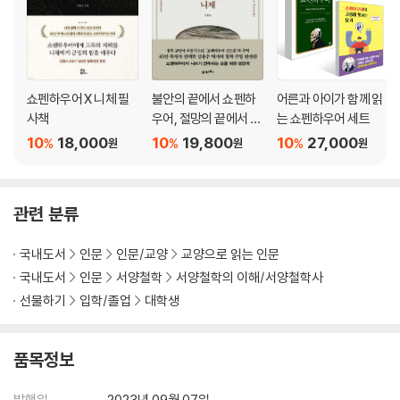
08 하고 싶은 것과 할 수 있는 것을 분별하라 |능력|
-행복을 위한 가장 중요한 출발점
-행복은 지극히 주관적인 선택이다
09 행복과 불행을 상상하지 마라 |감정|
쇼펜하우어 X 니체 필
불안의 끝에서 쇼펜하
어른과 아이가 함께 읽
-기억과 예견은 착각이다
사책
우어, 절망의 끝에서 니
는 쇼펜하우어 세트
-돌아보지 말고 내다보지 마라
체
10
18,000
10
19,800
10
27,000
%
%
%
원
원
원
10 고통의 총량은 변하지 않는다 |죽음|
-나와 상관없이 세상은 잘 돌아간다
관련 분류
-죽음은 고통을 해결하는 수단이 아니다
국내도서
인문
인문/교양
교양으로 읽는 인문
11 모든 인생사는 수난의 역사다 |삶에의 의지|
국내도서
인문
서양철학
서양철학의 이해/서양철학사
-삶의 긍정이라는 삶의 부정
선물하기
입학/졸업
대학생
-존재하지 않고 행복할 수 없다
3장 무엇으로 내면을 채워야 하는가 / 쇼펜하우어의 행복
품목정보
12 행복의 90퍼센트는 건강에 좌우된다 |건강|
발행일
2023년 09월 07일