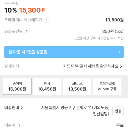
17,000
원
10
15,300
크레마머니 최대혜택가
13,800원
YES포인트
850원 (5%)
5만원 이상 구매 시 2천원 추가 적립
앱 다운 시 1천원 상품권
결제혜택
카드/간편결제 혜택을 확인하세요
종이책
원서
eBook
크레마클럽
15,300
원
18,450
원
13,500
원
eBook 구독
배송안내
서울특별시 영등포구 은행로 11(여의도동,
변경
일신빌딩)
배송비
무료