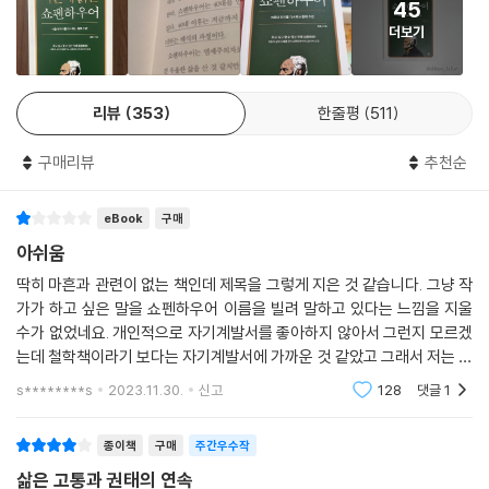
인간관계의 어려움은 세상을 살아가는 데 꽤나 힘든 과제이기도 하다. 직
45
-행복은 항상 과거형이다
이런 쇼펜하우어도 처음부터 인정받은 것은 아니다. 그는 30대에 베를린
장에서 상사와 동료, 가정에서 부모와 자녀, 학교에서 선생과 학생들이 잘
더보기
-자신에게 알맞은 행복이 있다
대학교에서 강의할 기회를 얻었는데, 일부러 당대 최고의 철학자 헤겔과
지내는 일은 어렵다. 고슴도치의 딜레마를 통해 타인에게 상처를 주지 않
같은 시간에 강의를 개설했다가 수강생을 한 명도 받지 못했다. 또한 논문
고 공존하는 지혜를 배워야 한다.
26 현재는 두 번 다시 오지 않는다 |현재|
에서 헤겔, 피히테 등을 비난해 수상하지 못하고 이를 계기로 철학계에서
--- 「당신의 거리를 유지하라_관계」 중에서
리뷰
353
한줄평
511
-현재를 살아라
은둔 생활을 했다. 그럼에도 쇼펜하우어는 자신의 천재성이 후대에는 인정
-하루하루는 하나하나의 인생이다
받을 것이라는 자부심으로 견뎌 냈다. 쇼펜하우어는 40대 중반부터 명성
“미래가 행복을 가져다준다는 생각으로 급히 쫓아가는 반면에 현재는 거
구매리뷰
추천순
이 높아져 세계적으로 유명해졌다. 그 또한 40대가 위기를 넘은 때이자 인
들떠보지도 즐기지도 않고 지나쳐 버리는 사람들이 있다. 현재만이 진실하
27 자신만의 색깔을 찾아라 |개성|
생이 바뀌기 시작한 분기점이다.
고 현실적이고 확실한 것을 결코 잊어서는 안 된다.”
-원하는 바를 알면 원하는 대로 살 수 있다
eBook
구매
우리는 ‘오늘은 단 한 번뿐’이라는 사실을 되새기며 현재를 의미로 채울 필
-자기 자신으로 행복하라
니체처럼 쇼펜하우어의 책을 계기로 철학의 길을 걸어온 저자 강용수는 현
아쉬움
요가 있다. 두 번 다시 오지 않을 현재 그 자체를 기분 좋게 받아들여 즐길
재 고려대학교 철학연구소 연구원으로 동 대학에서 강의를 하고 있다. 허
딱히 마흔과 관련이 없는 책인데 제목을 그렇게 지은 것 같습니다. 그냥 작
필요가 있다는 것이다. 우리는 오늘이 내일 다시 찾아올 것이라고 확신하
28 얼마나 소유했는지는 중요하지 않다 |돈|
무주의를 넘어 자기 긍정과 행복을 위한 방법을 전하는 그는 《마흔에 읽는
가가 하고 싶은 말을 쇼펜하우어 이름을 빌려 말하고 있다는 느낌을 지울
는데, 그것은 착각이다. 인생 전체를 구성하는 하루하루는 똑같은 것이 아
-행복한 부자, 불행한 부자
쇼펜하우어》에서 쇼펜하우어 철학과 쇼펜하우어가 남긴 기록들에서 마음
수가 없었네요. 개인적으로 자기계발서를 좋아하지 않아서 그런지 모르겠
니라 어제와 다른 늘 새로운 것이다. 현재의 가치를 늘 긍정적으로 평가할
-돈의 크기보다 돈의 관리가 더 중요하다
의 위기를 다스리는 데 도움이 될 30가지 내용을 담았다. 쇼펜하우어의 4
는데 철학책이라기 보다는 자기계발서에 가까운 것 같았고 그래서 저는 많
수 있어야 된다. 과거와 미래에 빠져 있는 사람은 아무런 걱정 없이 살아가
0대 이야기와 쇼펜하우어가 깨닫고 실천한 바를 남긴 주옥같은 말들을 만
이 실망했습니다. 마흔 살의 어려움을 극복해보고자 샀는데 기대가 컸던
s********s
2023.11.30.
신고
128
댓글
1
는 매 순간의 가치를 모르고 지나가는 일이 많다.
29 타인의 평가는 중요하지 않다 |자존감|
만큼 실망도 컸던
날 수 있다. 쇼펜하우어의 말들은 오해 없이 전하기 위해 독일어 원서에서
--- 「현재는 두 번 다시 오지 않는다_현재」 중에서
-나도 남을 평가할 수 없고 남도 나를 평가할 수 없다
옮기며 다듬었다.
종이책
구매
주간우수작
-호감 가는 사람이 되기를 포기하라
남을 따라서 ‘같음’을 추구하는 것은 낮은 단계의 욕망이다. ‘다름’을 추구
삶은 고통과 권태의 연속
“산다는 것은 괴로운 것이다.”