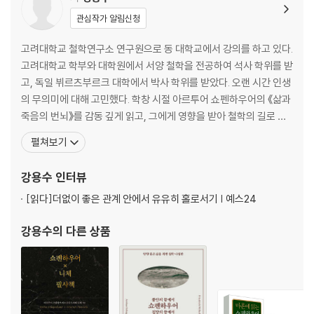
04 의도적인 배척도 필요하다 |결핍|
관심작가 알림신청
-변화하는 조건에 의존하는 행복은 오래가지 않는다
-긍정적인 호기심과 부정적인 호기심을 구분하라
고려대학교 철학연구소 연구원으로 동 대학교에서 강의를 하고 있다.
고려대학교 학부와 대학원에서 서양 철학을 전공하여 석사 학위를 받
05 욕망은 필연이다 |충족|
고, 독일 뷔르츠부르크 대학에서 박사 학위를 받았다. 오랜 시간 인생
-두려움과 희망의 근원은 같다
의 무의미에 대해 고민했다. 학창 시절 아르투어 쇼펜하우어의 《삶과
-욕망이라는 갈증을 해소하는 방법
죽음의 번뇌》를 감동 깊게 읽고, 그에게 영향을 받아 철학의 길로 들
어선 니체처럼 인생의 허무주의를 넘어서는 방법을 계속 공부하기로
펼쳐보기
06 행복하게 산다는 것은 고통을 견딘다는 것이다 |행복|
결심했다. 이후 연구와 강의에서 쇼펜하우어와 니체 철학을 바탕으로
-당연한 것은 세상에 없다
자기 긍정과 행복을 위한 방법을 전하고 있다. 2002년 박사 논문 「Ni
강용수
인터뷰
-행복에 가까워지는 확실한 방법
etzsches Kulturphilosop
[읽다]
더없이 좋은 관계 안에서 유유히 홀로서기 | 예스24
2장 왜 있는 그대로 인정해야 하는가 / 쇼펜하우어의 자신
강용수
의 다른 상품
07 행복과 불행에 대한 관점을 바꿔라 |성격|
-기질 속에 나의 길이 있다
-고쳐 쓰지 못하면 바꿔 쓸 수 있다