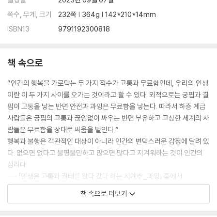
-건강한 정신력을 위해 그에 맞는 노력을 하라
쪽수, 무게, 크기
232쪽 | 364g | 142*210*14mm
-명랑해야 잘 살 수 있다
ISBN13
9791192300818
13 마음의 안정이 없는 행복은 있을 수 없다 |평정심|
-마음의 평정을 찾는 네 가지 방법
책 속으로
-나를 불안하게 하는 것들과 작별하라
“인간의 행복을 가로막는 두 가지 적수가 고통과 무료함인데, 우리의 인생
14 예술 감각을 갖춰라 |관조|
이란 이 두 가지 사이를 오가는 것이라고 할 수 있다. 외적으로는 궁핍과 결
-자연 앞에 인간의 고통은 아무것도 아니다
핍이 고통을 낳는 반면 안전과 과잉은 무료함을 낳는다. 따라서 하층 계급
-음악은 의지를 울린다
사람들은 궁핍의 고통과 끊임없이 싸우는 반면 부유하고 고상한 세계의 사
람들은 무료함을 상대로 싸움을 벌인다.”
15 인생의 무게 중심을 밖에서 안으로 옮겨라 |향유|
행복과 불행은 객관적인 대상이 아니라 인간의 변덕스러운 감정에 달려 있
-인생의 질을 결정짓는 한 가지
다. 없으면 없다고 불평불만하고 많으면 많다고 지겨워하는 것이 인간의
-타인에게 방해받지 마라
심리다.
--- 「인생은 고통과 권태를 왔다 갔다 하는 시계추_과잉」 중에서
16 인생은 짧고 시간과 힘은 한정돼 있다 |독서|
-양서를 읽기 위한 세 가지 조건
책 속으로 더보기
가지면 더 갖고 싶은 것이 인간의 마음이다. 하지만 죽을 때까지 다 쓰지 못
-군주처럼 사유하라
하거나 죽을 때까지 다 갖지 못한다. 인간의 욕망이 끝없는 목마름과 같이