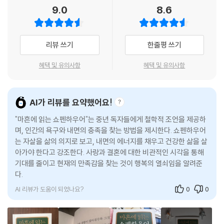
21 인간은 더 완벽해지기 위해 사랑을 한다 |조건|
마흔에게, 또는 마흔을 앞두었거나 되돌아보는 이에게, 마음의 위기를 다
9.0
8.6
가까이 하게 된다. 마흔부터 어느 누구한테도 방해받지 않는 잔잔함을 스
-나와 반대인 사람에게 끌리는 실존적 이유
스리고 싶은 사람에게, 자신에게 집중하고자 하는 사람에게 쇼펜하우어의
스로 찾도록 해야 할 것이다. 쇼펜하우어는 말했다.
-사랑을 현실적으로 인정하라
냉철한 조언이 필요하다. 쇼펜하우어는 인간 본성의 욕망이 영원히 충족될
“다른 사람들을 ‘우리’가 아니라 ‘그들’로 생각하는 것이 익숙해질 것이다.”
수 없기 때문에 인생사가 고통의 연속이지만, 그 욕망에서 잘 살고자 하는
리뷰 쓰기
한줄평 쓰기
--- 「인생의 무게 중심을 밖에서 안으로 옮겨라_향유」 중에서
22 당신의 거리를 유지하라 |관계|
힘이 생긴다고 봤다. 그리고 욕망을 잘 다스릴 때 행복을 찾을 수 있다는 메
-상처를 주지도 받지도 마라
시지와 방법을 남겼다. ‘왜 태어나서 괴로움을 겪느냐’는 탄식을 넘어서 그
혜택 및 유의사항
혜택 및 유의사항
“조건을 고려해서 이성적으로 선택한 결혼에는 본능에 이끌린 사랑 같은
-함께하기와 거리 두기의 균형을 잡아야 한다
렇다면 ‘자신만의 행복을 위한 고통을 겪어야 한다’는 성장 지향적인 통찰
정열이 없다.” 그러나 “성적인 매력에만 이끌려서 결혼하면 평생 후회와
력이다. 이는 삶에 대해 고민하고 마음의 위기를 겪는 마흔에게 현명한 해
탄식을 안겨 줄 반려자를 얻을 것이다.”
23 혼자 있는 법을 익혀라 |고독|
결책을 준다.
AI가 리뷰를 요약했어요!
--- 「인간은 더 완벽해지기 위해 사랑을 한다_조건」 중에서
-홀로 있는 능력이 생겼을 때 가치 있게 살 수 있다
"마흔에 읽는 쇼펜하우어"는 중년 독자들에게 철학적 조언을 제공하
-온전히 혼자 있어 보라
쇼펜하우어를 빼고
추운 날씨에 고슴도치들은 얼어 죽지 않으려고 달라붙어 하나가 되지만,
며, 인간의 욕구와 내면의 충족을 찾는 방법을 제시한다. 쇼펜하우어
인생을 논할 수 없다
는 자살을 삶의 의지로 보고, 내면의 에너지를 채우고 건강한 삶을 살
그들의 가시가 서로를 찌르는 것을 느껴 떨어진다. 그러나 추위를 견디지
24 타인의 고통에 연민을 느껴라 |공감|
쇼펜하우어는 철학자, 과학자, 심리학자, 문학가, 법조인, 음악가, 정치인
아가야 한다고 강조한다. 사랑과 결혼에 대한 비관적인 시각을 통해
못해 한 덩어리가 됐다가 떨어지기를 반복하다 결국 상대방의 가시를 견딜
-인간의 양가감정
등 각 분야에 이론적 토대와 영향을 준 세계 거장들의 철학자다. 프리드리
기대를 줄이고 현재의 만족감을 찾는 것이 행복의 열쇠임을 알려준
수 있는 적당한 거리를 찾는다. 서로를 따뜻하게 하고 싶어 하지만 서로의
-사랑하지 않아도 미워하지 말 것
히 니체, 쇠렌 키르케고르, 찰스 다윈, 아인슈타인, 카를 융, 바그너, 헤르만
다.
바늘 때문에 접근할 수 없었고 서로 일정한 거리를 두고 체온을 나눴다는
헤세, 톨스토이, 프란츠 카프카, 도스토옙스키, 에밀 졸라 등 수많은 사람
지혜다.
AI 리뷰가 도움이 되었나요?
0
0
5장 어디에서 행복을 찾아야 하는가 / 쇼펜하우어의 인생
이 그에게 영감을 받았다. 특히 니체는 쇼펜하우어의 책 한 권으로 철학자
“많은 수의 모임과 헤어짐을 반복한 고슴도치들은 다른 고슴도치와 최소
의 길을 걸었으며 바그너는 쇼펜하우어를 평생 찬미했다.
한의 간격을 두는 것이 최고의 수단이라는 것을 발견했다.”
25 행복한 순간은 너무나 짧다 |만족|