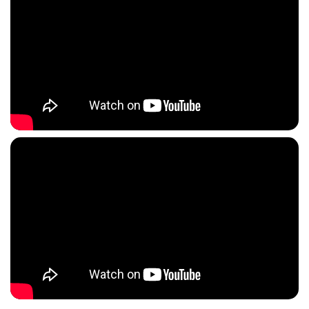
에게 삶의 지혜를 줄 것이다. 가장 열정적으로 살아가는 인생의 황금기이
자 ‘인생은 고통’이라는 인식에 다다르는 마흔, 또는 마흔을 앞두었거나 되
돌아보는 나이라면 삶의 한계를 인정하면서도 주도적으로 살았던 쇼펜하
우어를 만나 보라. 애써 위로하지 않아서 더 위로가 되는 쇼펜하우어의 냉
철한 조언을 통해 인생의 고민들을 떨치고 마음을 다스리는 통찰력과 행복
의 열쇠를 손에 쥘 수 있을 것이다.