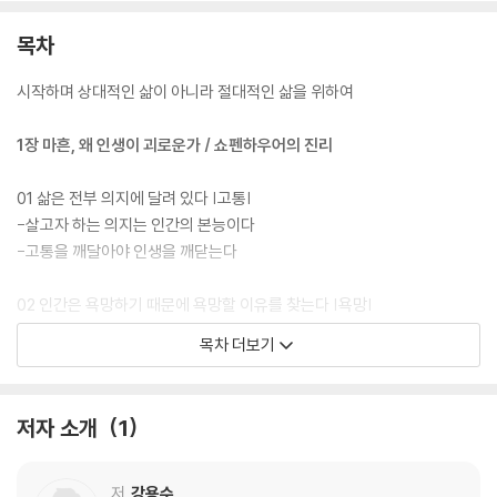
목차
시작하며 상대적인 삶이 아니라 절대적인 삶을 위하여
1장 마흔, 왜 인생이 괴로운가 / 쇼펜하우어의 진리
01 삶은 전부 의지에 달려 있다 |고통|
-살고자 하는 의지는 인간의 본능이다
-고통을 깨달아야 인생을 깨닫는다
02 인간은 욕망하기 때문에 욕망할 이유를 찾는다 |욕망|
-인간은 구체적으로 욕망한다
목차 더보기
-욕망에는 선악이 없다
03 인생은 고통과 권태를 왔다 갔다 하는 시계추 |과잉|
저자 소개
1
-욕망의 최대 만족과 최대 결핍
-지나침과 미치지 못함은 같다
저
강용수