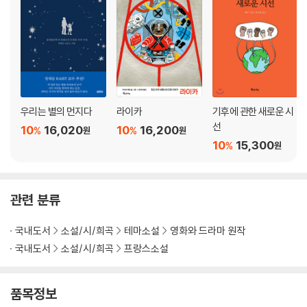
우리는 별의 먼지다
라이카
기후에 관한 새로운 시
선
10
16,020
10
16,200
%
%
원
원
10
15,300
%
원
관련 분류
국내도서
소설/시/희곡
테마소설
영화와 드라마 원작
국내도서
소설/시/희곡
프랑스소설
품목정보