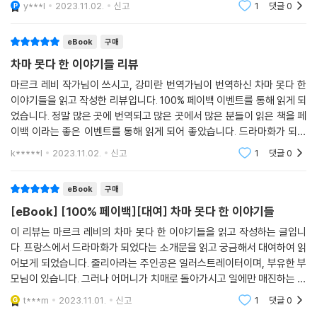
y***l
2023.11.02.
신고
1
댓글
0
식이었습니다.
eBook
구매
차마 못다 한 이야기들 리뷰
마르크 레비 작가님이 쓰시고, 강미란 번역가님이 번역하신 차마 못다 한
이야기들을 읽고 작성한 리뷰입니다. 100% 페이백 이벤트를 통해 읽게 되
었습니다. 정말 많은 곳에 번역되고 많은 곳에서 많은 분들이 읽은 책을 페
이백 이라는 좋은 이벤트를 통해 읽게 되어 좋았습니다. 드라마화가 되었
다는 걸 보고 흥미로웠습니다. 주인공은 부유한 부모님이 있지만 어머니는
k*****l
2023.11.02.
신고
1
댓글
0
치매로 돌아가시
eBook
구매
[eBook] [100% 페이백][대여] 차마 못다 한 이야기들
이 리뷰는 마르크 레비의 차마 못다 한 이야기들을 읽고 작성하는 글입니
다. 프랑스에서 드라마화가 되었다는 소개문을 읽고 궁금해서 대여하여 읽
어보게 되었습니다. 줄리아라는 주인공은 일러스트레이터이며, 부유한 부
모님이 있습니다. 그러나 어머니가 치매로 돌아가시고 일에만 매진하는 아
버지의 곁을 떠나 자립하여 지금의 자리에 이른 여성입니다. 그런 그녀에
t***m
2023.11.01.
신고
1
댓글
0
게 결혼을 앞두고