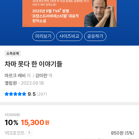
미리보기
사이즈비교
공유하기
소득공제
차마 못다 한 이야기들
마르크 레비
저
강미란
역
열림원
2023.09.18.
9.5
297
17,000
원
10
15,300
YES포인트
850원 (5%)