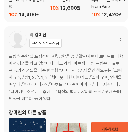
행
From Paris
10
12,600
%
원
10
14,400
10
12,420
%
%
원
원
역
강미란
관심작가 알림신청
프랑스 문학 및 프랑스어 교육공학을 공부했으며 현재 르아브르 대학
에서 강의를 하고 있습니다. 마크 레비, 마르탱 파주, 프랑수아 글로
르 등의 작품들을 다수 번역했습니다. 지금까지 옮긴 책으로는 『그림
자 도둑』『밤1, 2』『낮1, 2』『차마 못 다한 이야기들』『꼬마 꾸뻬, 인생을
배우다』『아빠, 어디가?』『바보들은 다 죽어버려라』『나는 지진이다』
『다이어트 소설』『그 후에…』『백장의 백지』『샤바의 소년』『꼬마 꾸뻬,
인생을 배우다』등이 있다.
강미란
의 다른 상품