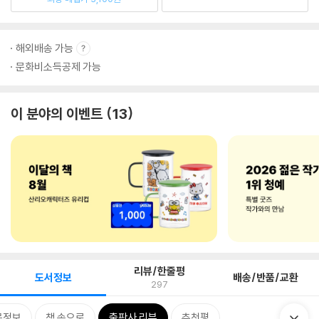
해외배송 가능
문화비소득공제 가능
이 분야의 이벤트
13
리뷰/한줄평
도서정보
배송/반품/교환
297
목정보
책 속으로
출판사 리뷰
추천평