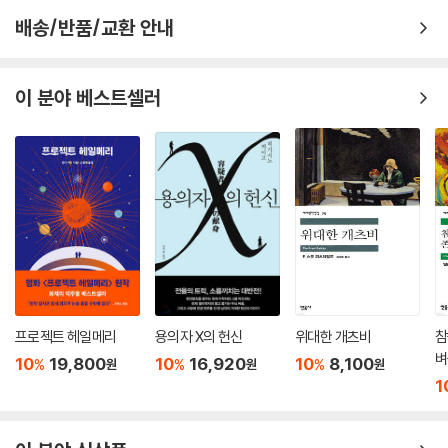
배송/반품/교환 안내
이 분야 베스트셀러
프로젝트 헤일메리
용의자 X의 헌신
위대한 개츠비
참
벼
10
19,800
10
16,920
10
8,100
%
%
%
원
원
원
1