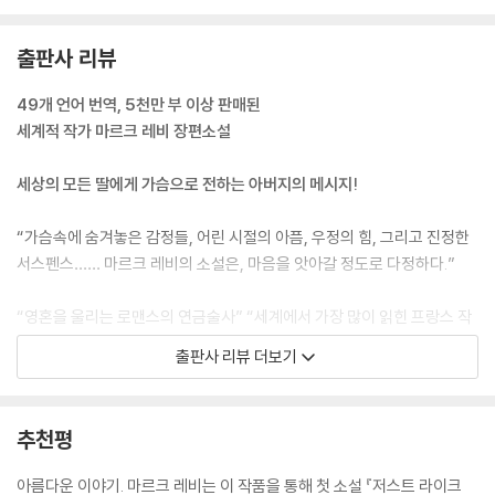
수 있으니까요!”
--- p.147~148
출판사 리뷰
넌 내가 받은 가장 아름다운 선물이야. 그리고 늘 그렇게 남아 있을 거야.
49개 언어 번역, 5천만 부 이상 판매된
너에게 글을 쓰면서, 내가 얼마나 너를 사랑하고 있는지 또 한 번 깨달았어.
세계적 작가 마르크 레비 장편소설
널 곧 볼 수 있을지도 모르지…… 어쨌든 넌 그 자리에, 늘 그렇게 있을 거
야. 네가 어딘가에서 숨을 쉬며 살아가고 있다는 걸 알아. 그것만으로도 충
세상의 모든 딸에게 가슴으로 전하는 아버지의 메시지!
분해.
--- p.237
“가슴속에 숨겨놓은 감정들, 어린 시절의 아픔, 우정의 힘, 그리고 진정한
서스펜스…… 마르크 레비의 소설은, 마음을 앗아갈 정도로 다정하다.”
“자꾸 앞일을 생각하지 마라, 줄리아. 다시 붙여야 할 깨진 화분은 없어. 그
냥 살아가면 되는 거야. 그리고 삶이란 건 우리가 원하는 대로 진행되지 않
“영혼을 울리는 로맨스의 연금술사” “세계에서 가장 많이 읽힌 프랑스 작
아. 단, 너에게 한 가지만은 일러두고 싶구나. 삶은 눈 깜빡할 사이에 지나
가”로 불리는 마르크 레비의 장편소설 『차마 못다 한 이야기들』이 재출간
출판사 리뷰 더보기
가버려. 지금 이 방에서 나와 뭘 하고 있는 거냐? 어서 가라. 가서 네 추억
되었다. 그의 “첫 소설 『저스트 라이크 헤븐』에서 돋보였던 로맨틱하고 환
속을 걷는 거야.”
상적인 특징들을 다시 살려냈다”고 평가받는 이 책은 단절된 부녀 관계가
--- p.391~392
회복되어가는 과정을 감동과 유머로 경쾌하게 이끌어낸 한 편의 영화 같은
추천평
소설로, 2022년 프랑스에서 드라마로 제작되며 큰 화제가 되었다. 드라마
“듣고 있니, 줄리아? 단 한 번도! 함께 생을 보내기로 한 우리의 선택을, 너
는 2023년 9월 ‘프랑스드라마페스티벌’의 대표작으로 국내에서도 TVAs
아름다운 이야기. 마르크 레비는 이 작품을 통해 첫 소설 『저스트 라이크
에게 쏟아붓는 우리의 사랑을 의심해본 적이 없었어. 네 엄마의 마음을 얻