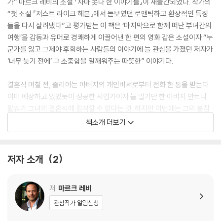
가” 마르크 레비의 소설 『차마 못다 한 이야기들』이 재출간되었다. 작가의
“첫 소설 『저스트 라이크 헤븐』에서 돋보였던 로맨틱하고 환상적인 특징
들을 다시 살려냈다”고 평가받는 이 책은 ‘마지막으로 함께 떠난 부녀간의
여행’을 감동과 유머로 경쾌하게 이끌어낸 한 편의 영화 같은 소설이자 “누
군가를 잃고 그제야 후회하는 사람들의 이야기에 늘 관심을 가졌던 저자가
‘너무 늦기 전에’ 그 소중함을 일깨워주는 따뜻한” 이야기다.
결혼식 며칠 전, 줄리아는 아버지의 개인비서로부터 전화 한 통을 받는다.
이미 예상하고 있었듯이 성공한 사업가이자 늘 멀기만 한 아버지 안토니
왈슈가 그녀의 결혼식에 참석할 수 없다는 것. 하지만 이번에는 그의 불참
을 나무랄 수가 없다. 아버지 안토니 왈슈가 죽었다는 소식이었으므로. 그
책소개 더보기
런데 장례식 다음 날 줄리아는 뜻밖의 놀라운 일을 경험하게 되고, 그녀의
인생에서 가장 기억에 남을 여행이 마침내 시작된다. 부녀가 차마 하지 못
했던 말들을 나눌 수 있는 기회와 함께…….
저자 소개
2
저
마르크 레비
관심작가 알림신청