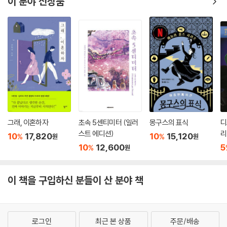
이 분야 신상품
그래, 이혼하자
초속 5센티미터 (일러
몽구스의 표식
디
스트 에디션)
리
10
17,820
10
15,120
%
%
원
원
10
12,600
5
%
원
이 책을 구입하신 분들이 산 분야 책
로그인
최근 본 상품
주문/배송