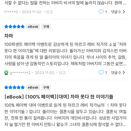
석할 수 없다는 말을 전하는 아버지 비서의 말에 놀라지 않습니다. 원래 그
가 온 것이지. 떠난 자식은 돌아오지 않으니 말이야. 알겠니, 줄리아? 하지
런 분이었으니 기대도 실망도 없는 거죠. 그런데 비서의 말에 따르면 불참
l*****0
2023.11.02.
신고
1
댓글
0
만 그 어떤 아버지도, 또 그 어떤 어머니도 덕을 보자고 자식을 키우는 것이
의 이유가 아버지
아니야. 이게 바로 사랑이라는 거다. 다른 선택의 여지가 없어. 우린 자식을
eBook
구매
사랑하니까 말이다. _본문 중에서
차마
세상의 모든 자식은 부모로부터 무언가 부족함을 느끼고, 반대로 세상의
100퍼센트 페이백 이벤트로 감상하게 된 마르크 레비 작가의 소설 "차마
모든 부모는 자식들로부터 또 무언가 부족함을 느낀다. 인터넷이나 스마트
못다 한 이야기들"에 대한 리뷰입니다. 돌아가신 아버지와 갑작스런 아버
폰을 통해 아주 먼 곳에 있는 사람과도 대화를 나누지만, 정작 자기 주변에
지의 죽음을 겪게 된 딸 줄리아의 이야기 입니다. 부녀 사이의 추억, 갈등,
있는 사람들과는 중요한 얘기를 하지 않고 잊고 사는 것이 사실이다. 그렇
사랑을 담아 낸 감동적인 스토리입니다. 제목처럼 아버지의 그동안 살면서
게 항상 잊고 지내다가, 우리는 정말 위급해진 마지막 순간에야 그 소중함
딸에게 못 다한 이야기들이 하나하나 풀려가는 것을 읽고 있으면 감동적입
g********2
2023.11.02.
신고
1
댓글
0
니다. 추천합
을 깨닫는다.
eBook
구매
2년을 기획하고 하루 열일곱 시간을 작업하여 3개월 반에 걸쳐 작품 속 인
[eBook] [100% 페이백][대여] 차마 못다 한 이야기들
물들을 만들어낸 데 대해 작가는 진정 이 이야기를 써야 하는 깊은 확신이
있었기 때문이라고 말한다. 그래서 소설을 따라가다 보면 어느새 작가가
100% 페이백 대여 이벤트로 읽게 된 마르크 레비 작가님의 ＜차마 못다
한 이야기들＞입니다. 줄리아는 결혼식을 앞두고 있습니다. 결혼식 며칠
어떤 의도로 죽은 아버지를 잃어버린 시간을 되찾기 위한 안드로이드의 모
전, 전화 한 통이 걸려옵니다. 아버지의 개인비서입니다. 성공한 사업가이
습으로 나타나게 했는지 이해하게 된다.
자 늘 멀기만 한 아버지 안토니 왈슈가 그녀의 결혼식에 참석할 수 없다는
소식. 이는 예상했던 사실이라 놀랍지 않습니다. 하지만 예상하지 못한 소