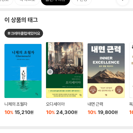
이 상품의 태그
#크레마클럽에있어요
니체의 초월자
오디세이아
내면 근력
독
10
15,210
10
24,300
10
19,800
1
%
%
%
원
원
원