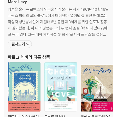
Marc Levy
영혼을 울리는 로맨스의 연금술사라 불리는 작가. 1961년 10월 16일
프랑스 파리의 교외 불로뉴에서 태어났다. 열여덟 살 되던 해에 그는
적십자 청년봉사단에 지원해 6년 동안 제3세계를 위한 인도적 활동
에 참가했는데, 이 때의 경험은 그의 두 번째 소설 『너 어디 있니?』에
잘 녹아 있다. 그는 대학 재학시절 첫 회사 '로지텍 프랑스'를 설립하
고, 미국으로 건너가 컴퓨터영상관련회사 CEO로 일했으며, 이후 다
펼쳐보기
시 프랑스로 돌아와 건축 설계라는 새로운 분야에 뛰어들었다. 1991
년 두 명의 친구와 함께 차린 건축 사무소가 4년 만에 프랑스 최대의
마르크 레비
의 다른 상품
오피스 건축설계 회사로 발
달드리 씨의 이상한 여
고스트 인 러브
피에스 프롬 파리 P.S.