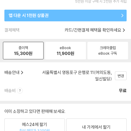
5만원 이상 구매 시 2천원 추가 적립
앱 다운 시 1천원 상품권
결제혜택
카드/간편결제 혜택을 확인하세요
종이책
eBook
크레마클럽
15,300
원
11,900
원
eBook 구독
배송안내
서울특별시 영등포구 은행로 11(여의도동,
변경
일신빌딩)
배송비
무료
이미 소장하고 있다면 판매해 보세요.
예스24에 팔기
내 가게에서 팔기
최상 매입가 3,100원