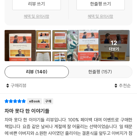
리뷰 쓰기
한줄평 쓰기
눈꺼풀이 스르르 올라갔다. 이제 밀랍인형은 더 이상 인형이 아니었다. 얼
- 뉴스 전문 방송 LCI
굴에 미소를 띤 채, 인형 아닌 인형이 아버지의 목소리로 물었다.
혜택 및 유의사항
혜택 및 유의사항
“벌써 내가 그리워진 거니?” _본문 중에서
마음을 사로잡는 환상 로맨틱 코미디. 마르크 레비는 감동, 서스펜스, 유머
를 영화 같은 열정 속에 자연스럽게 녹아내리게 하는 데 성공했다. 관심을
로맨틱 세계와 환상적 세계의 만남!
부추기고, 가슴을 설레게 하는 이 작품은 역사 속의 중요한 사건을 다룸과
감동과 서스펜스, 환상과 유머로 가득한 모험
12
동시에 모든 이야기를 톡톡 튀는 뉴욕의 로맨틱 코미디 분위기로 담아냈
더보기
다.
결혼식 며칠 전, 줄리아는 아버지의 개인비서로부터 전화 한 통을 받는다.
2
- 르 마탱
이미 예상하고 있었듯이 성공한 사업가이자 늘 멀기만 한 아버지 안토니
왈슈가 그녀의 결혼식에 참석할 수 없다는 것. 하지만 이번에는 그의 불참
리뷰
140
한줄평
157
가슴속에 숨겨놓은 감정들, 어린 시절의 아픔, 부드러운 미소를 짓게 하는
을 나무랄 수가 없다. 아버지 안토니 왈슈가 죽었다는 소식이었으므로. 그
유머, 우정의 힘, 그리고 진정한 서스펜스…… 마르크 레비는 실제 등장인
런데 장례식 다음 날 줄리아는 뜻밖의 놀라운 일을 경험하게 되고, 그녀의
구매리뷰
추천순
물들만큼이나 자연스럽게 유령을 표현하는 재주가 있다. 그가 만들어낸 유
인생에서 가장 기억에 남을 여행이 마침내 시작된다. 부녀가 차마 하지 못
령들은 이루 말할 수 없이 괴팍하기도 하나, 동시에 우리 마음을 앗아갈 정
했던 말들을 나눌 수 있는 기회와 함께…….
eBook
구매
도로 다정하다.
차마 못다 한 이야기들
- 텔레 7 주르
내가 항상 네 옆에 있어주지 않았다고 날 나무랐지? 그럼 자식들이 떠나는
차마 못다 한 이야기들 리뷰입니다. 100% 페이백 대여 이벤트로 구매한
날 부모의 마음이 어떤지는 알고 있니? 이렇게 헤어지는 것이 어떤 기분이
책입니다. 요즘 같은 날씨나 계절에 잘 어울리는 선택이었습니다. 일 때문
라는 걸 알고 있니? 내가 설명해주마. 부모들은 자식이 떠나는 모습을 문턱
에 바쁜 아버지와 소원한 사이였던 줄리아는 결혼식을 앞두고 아버지가 참
에서 멍청하게 바라볼 뿐이야. (…) 이젠 오지도 않는 잠을 청해야 하는 때