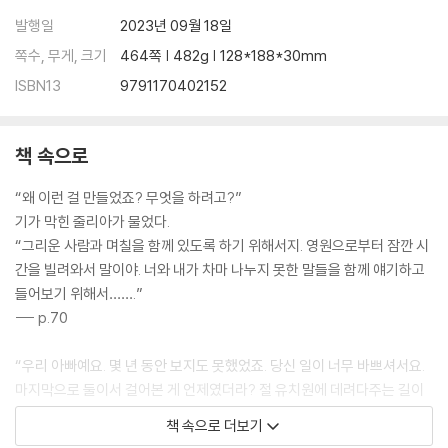
발행일
2023년 09월 18일
쪽수, 무게, 크기
464쪽 | 482g | 128*188*30mm
ISBN13
9791170402152
책 속으로
“왜 이런 걸 만들었죠? 무엇을 하려고?”
기가 막힌 줄리아가 물었다.
“그리운 사람과 며칠을 함께 있도록 하기 위해서지. 영원으로부터 잠깐 시
간을 빌려와서 말이야. 너와 내가 차마 나누지 못한 말들을 함께 얘기하고
들어보기 위해서…….”
--- p.70
“우리 아빠예요. 몇 년 동안 보지도 못했었죠. 당신 일이 너무 바쁘셔서요.
마지막으로 둘이서 걸어본 게 언제였더라? 절 유치원에 데려다주는 길이
었을 거예요. 그리고 오늘에야 드디어 부녀관계 회복에 나섰어요. 내가 벌
책 속으로 더보기
써 서른이 넘었는데! 제 나이는 모른 척하세요. 우리 아빠한테는 큰 충격일