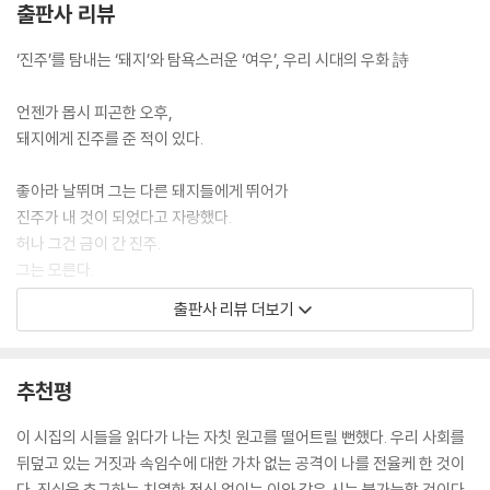
출판사 리뷰
시인의 말
‘진주’를 탐내는 ‘돼지’와 탐욕스러운 ‘여우’, 우리 시대의 우화 詩
언젠가 몹시 피곤한 오후,
돼지에게 진주를 준 적이 있다.
좋아라 날뛰며 그는 다른 돼지들에게 뛰어가
진주가 내 것이 되었다고 자랑했다.
허나 그건 금이 간 진주.
그는 모른다.
내 서랍 속엔 더 맑고 흠 없는 진주가 잠자고 있으니
출판사 리뷰 더보기
_〈돼지들에게〉에서
추천평
‘돼지’와 ‘여우’, 그리고 ‘진주’로 비유되는 탐욕과 교활, 그리고 숨겨진 순수
의 구조는 돼지와 여우, 진주의 러브 스토리로 풍자된다(〈비극의 시작〉,
이 시집의 시들을 읽다가 나는 자칫 원고를 떨어트릴 뻔했다. 우리 사회를
〈여우와 진주의 러브스토리〉). 진주를 탐내는 돼지와 여우의 탐욕스러움과
뒤덮고 있는 거짓과 속임수에 대한 가차 없는 공격이 나를 전율케 한 것이
교활함은 진주를 은근히 유혹하는 대목에서 극에 달한다. 돼지와 여우, 진
다. 진실을 추구하는 치열한 정신 없이는 이와 같은 시는 불가능할 것이다.