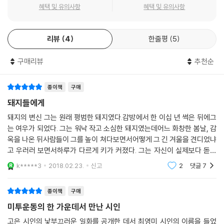
혜택 및 유의사항
혜택 및 유의사항
조탁의 탁월함을 엿볼 수 있는 텍스트로서, 시인과 평론가들이 뽑은 최고
의 작품으로 꼽히는 등 문단의 찬사를 받았다. 어느 날 시사 월간지 기자가
원고를 청탁하며 대학 때 찍은 사진을 달라고 부탁했고, 마땅히 줄 사진이
리뷰
4
한줄평
5
없었던 그는 이에 영감을 얻어 단숨에 시를 써내려갔다. ‘싱그러우며 황폐
했던 청춘’, ‘뻥 뚫린 부재’, ‘빼앗긴 봄날’ 등의 시어를 가만히 곱씹다 보면
구매리뷰
추천순
뻥 뚫린 채 비어버린 시인의 한 시절이 눈앞에 아른거려 절로 가슴이 저며
온다.
종이책
구매
돼지들에게
그들의 경기는 유리처럼 투명하다
돼지의 변신 그는 원래 평범한 돼지였다.감방에서 한 이십 년 썩은 뒤에그
누가 잘했는지 잘못했는지,
는 여우가 되었다. 그는 워낙 작고 소심한 돼지였는데어느 화창한 봄날, 감
어느 선수가 심판을 속였는지,
옥을 나온 뒤사람들이 그를 높이 쳐다보면서어떻게 그 긴 겨울을 견디었냐
수천만의 눈이 지켜보는
고 우러러 보면서하루가 다르게 키가 커졌다. 그는 자신이 실제보다 돋보
운동장에서는 위선이 숨을 구석이 없다.
이는 각도를 알고카메라를 들이대면 몸을 틀고머리칼을 쓸어 넘긴다.무슨
k*****3
2018.02.23.
신고
2
댓글
7
말을 하면 학생
_〈정의는 축구장에만 있다〉에서
종이책
구매
3부 ‘축구장에서 생각한 육체와 정신’에 실린 일련의 시들도 독특하다. 축
미투운동의 한 가운데서 만난 시인
구로 정치 세태와 인생을 풍자하는 그의 재치는 통찰 어린 시선에 힘입어
고은 시인의 낯부끄러운 일화를 공개한 데서 최영미 시인의 이름을 들었