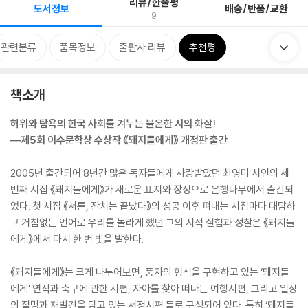
리뷰/한줄평
도서정보
배송/반품/교환
9
관련분류
품목정보
출판사 리뷰
추천평
책소개
허위와 탐욕의 한국 사회를 겨누는 불온한 시의 화살!
―제5회 이수문학상 수상작 《돼지들에게》 개정판 출간
2005년 출간되어 8년간 많은 독자들에게 사랑받았던 최영미 시인의 세
번째 시집 《돼지들에게》가 새로운 표지와 장정으로 은행나무에서 출간되
었다. 첫 시집 《서른, 잔치는 끝났다》의 성공 이후 펴내는 시집마다 대담하
고 거침없는 언어로 우리를 놀라게 했던 그의 시적 실험과 성찰은 《돼지들
에게》에서 다시 한 번 빛을 발한다.
《돼지들에게》는 크게 나누어보면, 풍자의 형식을 구현하고 있는 ‘돼지들
에게’ 연작과 축구에 관한 시편, 자아를 찾아 떠나는 여행시편, 그리고 일상
의 절망과 재발견을 담고 있는 서정시편 들로 구성되어 있다. 특히 ‘돼지들