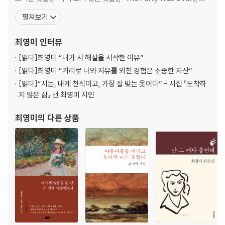
세기말, 제기랄
편소설 『흉터와 무늬』, 『청동정원』, 산문집 『시대의 우울: 최영미의
펼쳐보기
옛날 시인
유럽일기』, 『우연히 내 일기를 엿보게 될 사람에게』, 『화가의 우연한
시선』, 『길을 잃어야 진짜 여행이다』, 『아무도 하지 못한 말』, 명시를
최영미
인터뷰
3부 축구장에서 생각한 육체와 정신
[읽다]
최영미 “내가 시 해설을 시작한 이유”
축구는 내게?
[읽다]
최영미 “거리로 나와 자유를 외친 경험은 소중한 자산”
정의는 축구장에만 있다
[읽다]
“시는, 내게 천직이고, 가장 잘 맞는 옷이다” - 시집 『도착하
남북축구대회에 나타난 반공의 딸
지 않은 삶』 낸 최영미 시인
닮은 꼴
인생보다 진실한 게임
최영미
의 다른 상품
공은 기다리는 곳에서 오지 않는다
나는 왜 수비수가 되었나
인간의 두 부류
4부 달리는 폐허 위에서
노트르담의 오르간
베르사유의 가을
“ICI REPOSE 여기 쉬다”