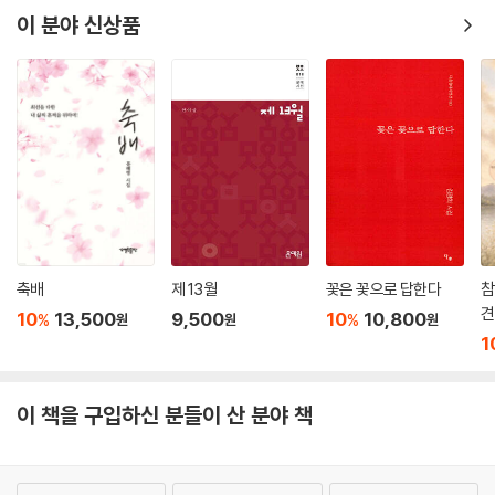
이 분야 신상품
축배
제 13월
꽃은 꽃으로 답한다
참
견
10
13,500
9,500
10
10,800
%
%
원
원
원
1
이 책을 구입하신 분들이 산 분야 책