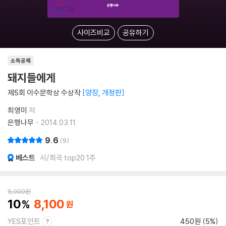
사이즈비교
공유하기
소득공제
돼지들에게
제5회 이수문학상 수상작
양장, 개정판
최영미
저
은행나무
2014.03.11.
9.6
9
베스트
시/희곡 top20 1주
9,000
원
10
8,100
YES포인트
450원 (5%)