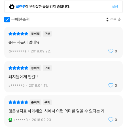
십대의 생활이 엄연한 현실로 남아 있는 것과 마찬가지로, 44년 동안 미역
클린봇
이 부적절한 글을 감지 중입니다.
설정
국을 끓여주시는 어머니의 성가신 애정에 콧날이 시큰해지는(〈44년 전의
오늘〉) 그런 일상의 힘들이 절망에서 우리를 불러일으키는 힘이 된다고 나
구매한줄평
추천순
직한 목소리로 시인은 이야기한다. 때문에 “배반당하더라도/이 지저분한
일상을 끌고 여행을 계속하련다(〈런던의 실비아 플래스〉)라고 선언할 수
종이책
구매
있는 것이다.
좋은 시들이 많네요.
최영미 시인에게는 ‘차가우면서 들끓는 시인’, ‘그 무엇이라고 이름 붙일 수
d*******a
2018.09.22.
0
없는 시인’ 등등 수많은 수식어들이 따라다닌다. “이 시집의 시들을 읽다가
나는 자칫 그 원고를 떨어트릴 뻔했다”는 신경림 시인의 말처럼, 그의 불온
하며 강철처럼 단련된 시들이 2014년의 독자들에게 어떤 반응을 불러일
종이책
구매
으킬지, 자못 궁금해진다.
돼지들에게 일갈!!
s******5
2018.04.11.
0
산다는 건 내게 치욕이다. 시는 그 치욕의 강을 건너는 다리 같은 것. 내가
왜 어떤 항구에도 닻을 내리지 못하는 방랑자가 되었는지, 돌아갈 고향이
종이책
구매
없는 나그네처럼 떠돌았던 지난 시절의 이야기들을 나직이 풀어놓을 힘이
많은생각을 하게해요. 시에서 이런 의미를 담을 수 있다는 게
내게 남아 있으면 좋겠다. 해변에 엉거주춤 서 있는 저 가엾은 백로들도 훌
훌 털고 비상할 때가 있으리라.
k*****3
2018.02.23.
0