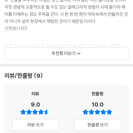
주를 어떻게 해석하느냐에 따라 다양한 층위로 읽힐 수 있다. 시인은 이러
자칫 관념적 교훈적으로 될 수도 있는 알레고리적 방법이 시에 활기와 재
한 이야기 구조를 통해 돼지와 여우로 상징되는 대상들에게 정파를 가리지
미를 더해주는 점도 주목을 끈다. 시 한 편 한 편이 머릿속에서 만들어진 것
않고 비판의 화살을 겨눈다. 위선에 가득 찬 지식인들뿐 아니라 보수와 진
이 아니라 삶의 현장에서 체험된 것이기 때문일 터이다.
보를 망라한 일부 세력의 횡포와 탐욕도, 폭압적인 북한 정권도, 미국 제국
신경림(시인)
주의도 모두 ‘돼지들’로부터 자유로울 수 없다.
서른, 잔치는 끝났다, 고 세상에 폭탄선언을 하던 그가 오늘은 ‘설명할 수
내 앨범에는 이십대가 없다
없는 것들은 멀리서 빛난다’고 한다. 그럴 때 그의 시편들은 형태 없는 아름
추천평 더보기
입학식과 졸업식만 있지 중간이 텅 비었다
다움 같고 단단한 허무 같다. 생은 풀리지 않는 방정식이라는 그의 시 속에
셔터를 누르는 몇 초 만이라도 편안히 멈추어
는 비애스런 비명이 살고 있다. 참으로 육체와 영혼에 대한 어떤 문답이 서
나를 응시할 계절이 없었으니-
늘하게 박히지 않는 이 시대에 최영미는, 죄가 있다면 세상을 사랑한 죄밖
리뷰/한줄평
9
누가 누구와 친한 증거를 남기지 않으려
에 없다고 아프게 토로한다.
이미지에 불과한 종잇조각 때문에 곤란한 일을 당할까봐
천양희(시인)
우리는 우리의 싱그러운 젊은 날들을,
리뷰
한줄평
싱그러우며 황폐했던 청춘을 기념하지 않았다.
9.0
10.0
_〈대학시절 사진을 달라는 기자에게〉에서
리뷰 쓰기
한줄평 쓰기
‘돼지들에게’ 연작이 폭력과 억압에 저항하는 시인의 면모를 드러내주었다
면, 〈대학시절 사진을 달라는 기자에게〉라는 작품은 시인의 진정성과 언어