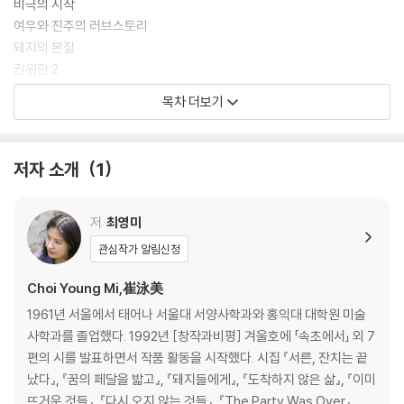
비극의 시작
여우와 진주의 러브스토리
돼지의 본질
권위란 2
앵무새들
목차 더보기
최소한의 자존심
Korean Air
저자 소개
1
2부 내 영혼의 수몰지구를 찾아서
굳은 빵에 버터 바르듯
저
최영미
햇빛 속의 여인
관심작가 알림신청
서울의 방
대화 상대
Choi Young Mi,崔泳美
알겠니?
1961년 서울에서 태어나 서울대 서양사학과와 홍익대 대학원 미술
황혼
사학과를 졸업했다. 1992년 [창작과비평] 겨울호에 「속초에서」 외 7
바람 부는 날
편의 시를 발표하면서 작품 활동을 시작했다. 시집 『서른, 잔치는 끝
한국 영화를 위하여
났다』, 『꿈의 페달을 밟고』, 『돼지들에게』, 『도착하지 않은 삶』, 『이미
서른아홉
뜨거운 것들』, 『다시 오지 않는 것들』, 『The Party Was Over』, 장