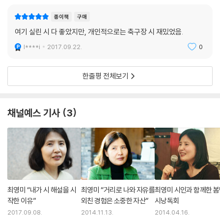
_〈바람 부는 날〉의 詩作 노트에서
종이책
구매
여기 실린 시 다 좋았지만, 개인적으로는 축구장 시 재밌었음.
l****i
2017.09.22.
0
한줄평 전체보기
채널예스 기사
3
최영미 “내가 시 해설을 시
최영미 “거리로 나와 자유를
최영미 시인과 함께한 
작한 이유”
외친 경험은 소중한 자산”
시낭독회
2017.09.08.
2014.11.13.
2014.04.16.