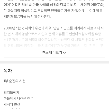
에게’ 연작은 일상 속 한국 사회의 허위와 탐욕을 비꼬는 세련된 메타포와,
쏜 화살처럼 직설적이고 도발적인 언어들로 가득 차 있어 읽는 이에게 통
쾌함과 뜨끔함을 동시에 선사한다.
2006년 “한국 사회의 위선과 허위, 안일의 급소를 예리하게 찌르며 다시
한 번 시대의 양심으로서 시인의 존재 이유를 구현한다”(심사위원 유종
호)고 평가받으며 제5회 이수문학상을 수상했던 이 시집은 우화적 분위기
의 연작시들에 등장하는 ‘돼지’와 ‘여우’가 누구를 가리키는지, ‘진주’는 무
엇을 가리키는지에 초점이 맞춰져 출간 당시 문단에 큰 논란을 불러일으키
책소개 더보기
기도 했다.
이번 개정판 ‘시인의 말’에서 그는 당시의 논란을 의식한 듯 작중 의도를 일
목차
부 드러내며, ‘돼지’와 ‘진주’의 비유를 통해 자신을 방어할 능력이 없는 약
자에 대한 강자들의 횡포와 탐욕을 비판하고 싶었다고 밝히고 있다. 또한
1부 순진의 시련
시 속에 등장하는 돼지와 여우는 특정인이 아니라 우리 사회를 주무르는
위선적 지식인의 보편적인 모델이며, ‘〈돼지의 변신〉을 쓰기 전에 머릿속에
돼지들에게
생각해둔 ‘아무개’가 있었으나, 시를 전개하며 나도 모르게 ‘그’를 넘어섰
하늘에서 내려온 여우
다’고 당시의 소회를 털어놓고 있다.
돼지의 변신