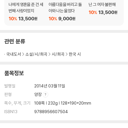
나에게 영혼을 준 건 세
아름다움을 버리고 돌
난 그 여자 불편해
베니스의 유령
번째 사랑이었지
아와 나는 울었다
10
13,500
%
발자크의 집을 다녀와
원
10
13,500
10
9,000
%
%
원
원
런던의 실비아 플래스
외국어로 고백하기
지중해의 노을
관련 분류
5부 짐승의 시간, 인간의 시간
국내도서
소설/시/희곡
시/희곡
한국 시
건널목을 건너며
대학시절 사진을 달라는 기자에게
품목정보
산과 바다
시대의 우울
발행일
2014년 03월 11일
권력의 얼굴
판형
양장
짐승의 시간
44년 전의 오늘
쪽수, 무게, 크기
108쪽 | 232g | 128*190*20mm
이장(移葬)
ISBN13
9788956607504
육체와 영혼에 대한 어떤 문답
눈 감고 헤엄치기