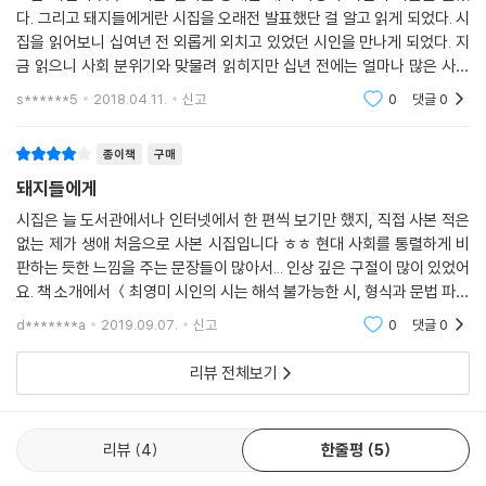
더욱 유쾌하게 읽힌다. 그녀에게 축구는 “누가 잘했는지 잘못했는지,/어느
다. 그리고 돼지들에게란 시집을 오래전 발표했단 걸 알고 읽게 되었다. 시
선수가 심판의 눈을 속였는지,/수천만의 눈이 지켜보는/운동장에서는 거
집을 읽어보니 십여년 전 외롭게 외치고 있었던 시인을 만나게 되었다. 지
짓이 통하지 않으며/위선은 숨을 구석이 없”(〈정의는 축구장에만 있다〉)
금 읽으니 사회 분위기와 맞물려 읽히지만 십년 전에는 얼마나 많은 사람
는 신선한 발견이며, 이미 너무 많은 위선과 거짓으로 덧칠된 세상에서 오
을 불편하게 했을지 보지 않아도 뻔하다.최영미 시인의 목소리에 이제야
s******5
2018.04.11.
신고
0
댓글
0
로지 축구만이 “지구 반대편에 사는 어떤 소년도 총을 내려놓고/휘슬이 울
미투를 보낼 수 있
리기를 기다”리는 순결하고 공정한 장이다. 기꺼이 이 시집의 한 부가 바쳐
종이책
구매
진 ‘축구’란 장르는 어쩌면 관습을 파괴하고 체제에 정면으로 맞서는 그녀
돼지들에게
의 위험스런 모험과 닮은 듯 보이기도 한다.
시집은 늘 도서관에서나 인터넷에서 한 편씩 보기만 했지, 직접 사본 적은
없는 제가 생애 처음으로 사본 시집입니다 ㅎㅎ 현대 사회를 통렬하게 비
머리가 아닌 가슴에서 씌어진 詩의 무늬
판하는 듯한 느낌을 주는 문장들이 많아서... 인상 깊은 구절이 많이 있었어
요. 책 소개에서 ＜최영미 시인의 시는 해석 불가능한 시, 형식과 문법 파괴
등 이른바 전위적인 시들의 계보에 속하지 않는다＞고 되어있는 것처럼 전
최영미 시인의 시는 해석 불가능한 시, 형식과 문법 파괴 등 이른바 전위적
d*******a
2019.09.07.
신고
0
댓글
0
위적이지
인 시들의 계보에 속하지 않는다. 그럼에도 그의 시는 충분히 당혹스럽고
또한 강렬하다. 진정 머리가 아닌 가슴에서 솔직한 고백으로 씌어진 시이
리뷰 전체보기
기 때문일 것이다. 자본주의 사회를 살아가는 현대인들의 사랑 그리고 운
명에 대한 질문은 최영미 시의 근간을 이루며 이 시대의 중요한 화두가 되
어왔다.
리뷰
4
한줄평
5
“한 끼의 밥을 위해 건들건들 건널목을 건너”(〈건널목을 건너며〉) 가는 사