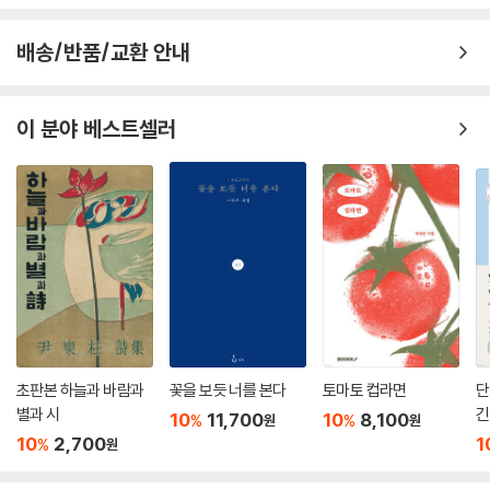
배송/반품/교환 안내
이 분야 베스트셀러
초판본 하늘과 바람과
꽃을 보듯 너를 본다
토마토 컵라면
단
별과 시
긴
10
11,700
10
8,100
%
%
원
원
10
2,700
1
%
원