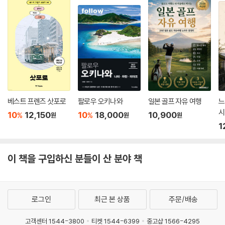
베스트 프렌즈 삿포로
팔로우 오키나와
일본 골프 자유 여행
느
시
10
12,150
10
18,000
10,900
%
%
원
원
원
1
이 책을 구입하신 분들이 산 분야 책
로그인
최근 본 상품
주문/배송
고객센터 1544-3800
티켓 1544-6399
중고샵 1566-4295