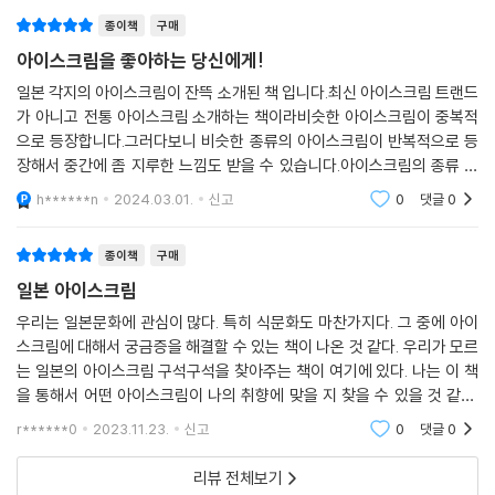
종이책
구매
아이스크림을 좋아하는 당신에게!
일본 각지의 아이스크림이 잔뜩 소개된 책 입니다.최신 아이스크림 트랜드
가 아니고 전통 아이스크림 소개하는 책이라비슷한 아이스크림이 중복적
으로 등장합니다.그러다보니 비슷한 종류의 아이스크림이 반복적으로 등
장해서 중간에 좀 지루한 느낌도 받을 수 있습니다.아이스크림의 종류 외
에도 옛스런 디자인의 포장, 디자인을 구경하면 꽤 재밌게 보실 수 있을 것
h******n
2024.03.01.
신고
0
댓글
0
같습니다.
종이책
구매
일본 아이스크림
우리는 일본문화에 관심이 많다. 특히 식문화도 마찬가지다. 그 중에 아이
스크림에 대해서 궁금증을 해결할 수 있는 책이 나온 것 같다. 우리가 모르
는 일본의 아이스크림 구석구석을 찾아주는 책이 여기에 있다. 나는 이 책
을 통해서 어떤 아이스크림이 나의 취향에 맞을 지 찾을 수 있을 것 같다.
일본이 가진 식문화의 힘이 이 책에 담겨 있다고 생각이 든다.
r******0
2023.11.23.
신고
0
댓글
0
리뷰 전체보기