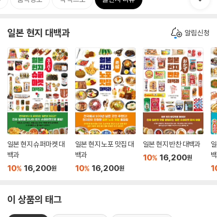
일본 현지 대백과
알림신청
일본 현지 슈퍼마켓 대
일본 현지 노포 맛집 대
일본 현지 반찬 대백과
일
백과
백과
백
10
16,200
%
원
10
16,200
10
16,200
1
%
%
원
원
이 상품의 태그