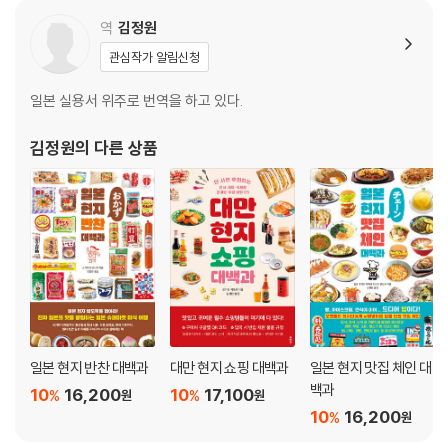
냉과·구보타식품·다케시타제과·마루나가제과 / 세이카식품·요코바타케냉
역
김정원
과 / 세리아 로일·세이코마트·사쿠라식품 / 롯데·오키나와메이지유업·블
관심작가 알림신청
루실
포장지와 로고 디자인 갤러리④
일본 실용서 위주로 번역을 하고 있다.
4부 현지 특산물과 콜라보한 아이스크림
김정원
의 다른 상품
기쿄신겐 소프트·나가사키 카스텔라 아이스·마루세이 아이스산도 / 아카
후쿠고리·쓰루노코노코 / 진다이코 소프트·사사단고 아이스 / 누레센베이
아이스 / 요메이리오이리 소프트 / 우나기파이 젤라토·유산균 들어간 아이
스·신슈린고다마 / 비와노미 아이스·라페스카 모모 젤라토 / 시후쿠노모모
소르베 / 시콰사·미소 소프트크림 / 쇼유 소프트·쇼유 소프트크림 / 미소
소프트크림 / 즌다모치 파르페 / 흑마늘 아이스·후지야마 아이스캔디 / 후
지산 소프트크림 / 쓰바메산조철 아이스·일본도 아이스 / 석탄 소프트·우
동소바 자판기 쓰유맛 소프트 / 가마타마 소프트·지옥찜 푸딩 소프트 / 유
일본 현지 반찬 대백과
대만 현지 쇼핑 대백과
일본 현지 맛집 체인 대
아가리 소프트
백과
10
16,200
10
17,100
%
%
원
원
10
16,200
%
원
칼럼 1. 규슈의 여름 필수품! 봉지빙수 모았습니다