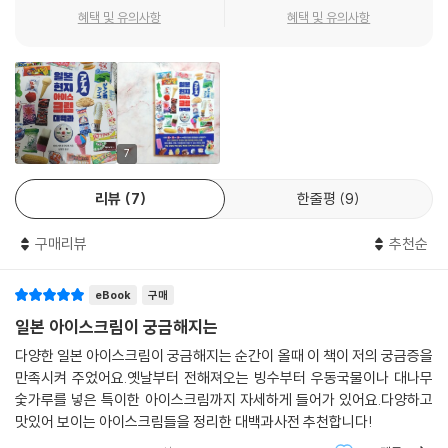
트아이스크림을 좋아하는 사람들에게는 그야말로 ‘성지’라고 할 수 있는
이스, 나가사키의 밀크셰이크, 오키나와의 고리젠자이 등 그 지역 여행에
혜택 및 유의사항
혜택 및 유의사항
곳이다.
서 반드시 맛봐야 할 아이스크림과 그 아이스크림으로 유명해진 가게들을
선별했다.
사가현 오기시에 본사를 둔 다케시타제과. 인기 상품인 블랙몽블랑은 규슈
출신이라면 누구나 한 번쯤 먹어본 적이 있는 스테디셀러다. 이 독특한 상
2부는 저자가 직접 발로 뛰며 전국 방방곡곡의 아이스크림을 찾아낸 기록
품명은 다케시타제과의 전 회장이 알프스산맥의 최고봉인 몽블랑을 눈앞
이다. 현지인들이 아니면 알 수 없는 작은 아이스크림가게, 카페, 식당 들에
에 두고 ‘이 새하얀 산에 초콜릿을 뿌려 먹으면 얼마나 맛있을까’라는 생각
서 파는 다양하고 기발한 아이스크림 메뉴들이 동일본, 서일본으로 나눠
7
으로 지은 것이다.
펼쳐진다. 젓가락으로 떠먹는 아이스크림, 30센티미터 소프트아이스크
리뷰
7
한줄평
9
림, 튀김빵에 얹은 아이스크림 등 여행자들이 SNS에 올리기 좋은 아이스
나가사키의 카스텔라, 야마나시의 신겐모치와 같은 지역명과, 나가노의
크림들이 즐비하다.
사과, 후쿠시마의 복숭아, 그리고 간장과 된장, 우동까지. 각지의 특산품이
구매리뷰
추천순
나 명물과 콜라보레이션한 아이스크림도 다양하다. 또한 후지산, 일본도,
전통 있는 현지 업체가 만들어 현지 편의점과 슈퍼에서 파는 아이스크림들
철 등 관광명소나 지자체 등 지역과 콜라보레이션한 새로운 명물 아이스크
eBook
구매
은 3부에서 소개한다. 연간 10만 개씩 팔리는 70년 전통의 오사카 551 호
림도 속속 탄생하고 있다.
라이 아이스캔디, 니가타에서는 일본의 국민 아이스크림 ‘가리가리쿤’의
일본 아이스크림이 궁금해지는
--- 본문 중에서
명성을 능가하는 세이효의 모모타로 등 현지에서 시중 유통되는 제품들이
다양한 일본 아이스크림이 궁금해지는 순간이 올때 이 책이 저의 궁금증을
라 더욱 쉽게 사 먹을 수 있는 장점이 있다.
만족시켜 주었어요.옛날부터 전해져오는 빙수부터 우동국물이나 대나무
숯가루를 넣은 특이한 아이스크림까지 자세하게 들어가 있어요.다양하고
4부에서는 현지 특산물과 콜라보한 개성 넘치는 아이스크림들이 주인공
맛있어 보이는 아이스크림들을 정리한 대백과사전 추천합니다!
이다. 찹쌀떡이 그대로 위에 얹어져 있는 기쿄신겐 아이스크림, 나가사키