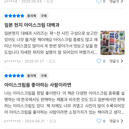
o****4
2025.05.04.
신고
0
댓글
0
카스텔라 사이에 넣은 아이스크림, 현지 과일들을 충분히 활용한 여러 아
이스크림, 그리고 파, 된장, 간장, 우동국물에 식용 철가루까지 재료가 된
종이책
구매
상상초월의 아이스크림 등은 보기만 해도 즐겁다.
일본 현지 아이스크림 대백과
그 밖에 소프트아이스크림의 성지인 홋카이도 곤센 지역과 우유회사가 만
일본현지 대배과 시리즈는 꽉~찬 사진 구성으로 보고만
있어도 너무 즐거운 책이에요 아이스크림 종류도 많고 재
든 아이스크림들도 특집으로 실었다. 이 책의 맨 뒤에는 일본 원서에는 없
미난 아이스큼도 많아서 꼭 한번 찾아가서 맛보고 싶을 정
는 아이스크림가게 리스트를 만들어두어 여행 가이드로서도 제 몫을 톡톡
도입니다.자세한 위치와 설명이 잘 되어있어 여행가서도
히 한다.
너무 유용할거같아요
a******a
2025.01.27.
신고
0
댓글
0
종이책
구매
아이스크림을 좋아하는 사람이라면
나는 아이스크림을 정말 좋아한다. 이 책은 다양한 아이스크림 종류를 설
명하는 데 한국에서도 판매하는 제품과 비슷한 것도 있고 일본에서만 판매
하는 아이스크림도 있다. 책 자체도 너무 귀엽고 사진이 많이 수록되어있
어 아이스크림을 좋아하는 사람이라면 소장가치가 있는 책이라고 생각한
다.
k******0
2024.08.21.
신고
0
댓글
0