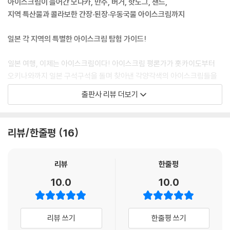
아이스크림이 들어간 모나카, 만주, 버거, 핫도그, 샌드,
는 방법은 단순하고도 투박하게 봉지 모서리를 뜯어서 그대로 먹는 것이
지역 특산물과 콜라보한 간장·된장·우동국물 아이스크림까지
다.
일본 각 지역의 특별한 아이스크림 탐험 가이드!
하얀색 소프트아이스크림조차도 드물었던 1930년대, 말차가 들어간 소
프트아이스크림 ‘그린소프트’가 탄생했다. 찻집의 여름철 적자를 우려한
일본 여행, 이제는 아이스크림이다! 아이스크림 평론가가 홋카이도부터
경영자들이 ‘여름에 팔 수 있는 상품이 없을까’ 고민한 끝에 만들어냈다. 우
오키나와까지 일본 구석구석을 돌며 찾아낸 각양각색의 아이스크림들을
유에 말차를 넣어 마시면 맛있다는 점과 더운 날씨에 즐겨 먹는 소프트아
총망라했다. 『일본 현지 아이스크림 대백과』에는 현지 매장, 카페, 식당에
출판사 리뷰 더보기
이스크림을 합쳐 그린소프트를 만들었다고 한다. 지금은 말차 소프트아이
서만 맛볼 수 있는 아이스크림, 맛도 모양도 먹는 법도 특이한 지역 특산 아
스크림이 인기 있는 맛 중 하나지만, 출시 당시에는 초록색이라는 이유로
이스크림 수백 종이 등장한다. 편의점과 슈퍼에 있는 아이스크림 중에 잘
상당히 충격적인 음식이었다는 후문이다.
알려지지 않은 것들, 현지 업체에서 만들어 현지에서만 살 수 있는 아이템
리뷰/한줄평
16
들도 추천한다. 이 책은 이미 한국에 출간되어 많은 사랑을 받은 『일본 현
홋카이도 동쪽에 위치하며 일본 제일의 생우유 생산량을 자랑하는 곤센 지
지 빵 대백과』와 똑같은 형식과 콘셉트로 제작되어, 아이스크림의 성분과
역. 서늘한 기후와 광활한 목초지를 활용한 낙농지대인 동시에 소프트아이
맛의 특징, 아이스크림가게의 역사와 개성, 주요 메뉴 소개가 충실하면서
리뷰
한줄평
스크림의 격전지이기도 하다. 탁 트인 푸른 하늘, 끝없이 펼쳐진 광활한 목
도 재치 있다.
10.0
10.0
초지, 젖소들이 풀을 뜯어먹는 한가로운 풍경은 많은 사람들이 떠올리는
홋카이도의 이미지와 매우 흡사하다. 차를 타고 달리다보면 곳곳에 소프트
1부에서는 각 지역을 대표하는 아이스크림들을 선보인다. 가고시마에서
아이스크림 간판과 깃발이 세워져 있고, 현지에서 생산된 신선한 생우유를
시작해 전국적으로 유명해진 ‘백곰’ 빙수 시로쿠마를 비롯해, 미에의 아이
리뷰 쓰기
한줄평 쓰기
사용한 고품질의 수제 소프트아이스크림을 부담 없이 즐길 수 있다. 소프
스만주, 오사카의 아이스모나카, 고치의 아이스쿠린, 아오모리의 점보아