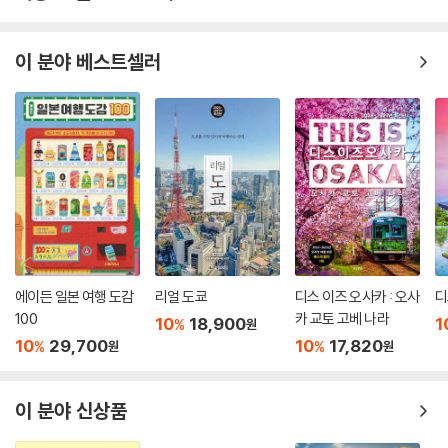
이 분야 베스트셀러
에이든 일본 여행 도감
리얼 도쿄
디스 이즈 오사카 : 오사
디
100
카 교토 고베 나라
10
18,900
1
%
원
10
29,700
10
17,820
%
%
원
원
이 분야 신상품