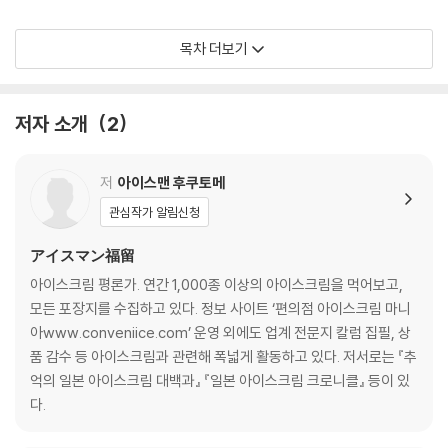
동일본:
목차 더보기
오사나이냉과점 | 스위트하우스 와카바 | 마루칸빌 대식당 | 아이스크림
파라 미소노 | 소마 아이스크림가게 | 미치노에키 후타쓰이 | 마쓰시마야 |
커피구루메 | 타니신 | 이즈카제과 | 가와니시야 | 노무라야 | 마쓰바야 | 고
저자 소개
2
에이도 | 스토냉과 | 다카다아이스 | 하치쿄 | 동일본 아이스크림 순례 앨범
포장지와 로고 디자인 갤러리①
서일본:
저
아이스맨 후쿠토메
북극 | 고토부키카이칸 | 다이자 아이스캔디 | 모치야 오니시 | 구로오카 아
관심작가 알림신청
이스크림 | 모리와카호코쿠도 | 야오키 | 세후리고카야마 아이스캔디 | 미
치노에키 아이노쓰치야마 | 마키도 관광 드라이브인 | 원조아이스도그 |
アイスマン福留
오코노미야키 마쓰다 | 스즈키상점 | 나카쓰야 | 사리타 | 폴라베어 | 구주
아이스크림 평론가. 연간 1,000종 이상의 아이스크림을 먹어보고,
코엔카보 이즈미야 | 아이스쿠린 카페 아크 | 서일본 아이스크림 순례 앨범
모든 포장지를 수집하고 있다. 정보 사이트 ‘편의점 아이스크림 마니
포장지와 로고 디자인 갤러리②
아www.conveniice.com’ 운영 외에도 업계 전문지 칼럼 집필, 상
포장지와 로고 디자인 갤러리③
품 감수 등 아이스크림과 관련해 폭넓게 활동하고 있다. 저서로는 『추
억의 일본 아이스크림 대백과』 『일본 아이스크림 크로니클』 등이 있
3부 현지 업체 & 체인점 아이스크림
다.
551 호라이·세이효·다이아치식품 / 마루혼·사가와스에히로도 / 요코야마