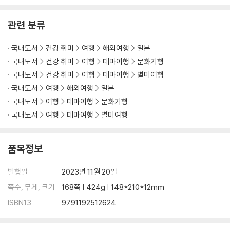
칼럼 2. 옛날식 포장마차 아이스크림
칼럼 3. 신칸센 한정! 스자타의 아이스크림
관련 분류
칼럼 4. 현지 음료 & 과자 × 아이스크림
국내도서
건강 취미
여행
해외여행
일본
미니 특집
국내도서
건강 취미
여행
테마여행
문화기행
홋카이도 곤센지역에서 소프트아이스크림 삼매경에 빠지는 여행
국내도서
건강 취미
여행
테마여행
별미여행
우유회사의 아이스크림
국내도서
여행
해외여행
일본
아이스크림가게 리스트
국내도서
여행
테마여행
문화기행
국내도서
여행
테마여행
별미여행
품목정보
발행일
2023년 11월 20일
쪽수, 무게, 크기
168쪽 | 424g | 148*210*12mm
ISBN13
9791192512624