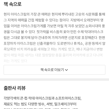
책 속으로
현지 아이스크림의 가장 큰 매력은 현지에 뿌리내린 고유의 식문화를 통해
그 지역의 매력을 간접 체험할 수 있다는 점이다. 지방에서 오래전부터 영
업을 이어온 아이스크림가게를 가보면 어릴 적 자주 보았던 쇼와시대의 풍
경을 다시금 볼 수 있다. 젓가락을 비스듬히 꽂아 만든 수제 막대아이스크
림은 그대로 봉지에 담아 건네주며 가져가려면 신문지로 포장해준다. 한편
포장마차 아이스크림은 신출귀몰하다. 도로변이나 휴게소, 공원 등에서 알
록달록한 비치 파라솔을 세워놓고 파는 가게도 있고, 예나 지금이나 변함
없이 매일 마음 내키는 대로 딸랑딸랑 종을 울리며 리어카에 싣고 다니며
파는 가게도 있다.
책 속으로 더보기
규슈의 명물, 여름을 대표하는 봉지빙수. 일명 ‘후쿠로고리’의 시작은 195
5년경으로 알려져 있다. 여름 축제의 포장마차나 노점에서 바로 갈아 파는
빙수를 비닐봉지에 담은 것으로, ‘간편하게 빙수를 먹을 수 있다’는 것이 콘
출판사 리뷰
셉트다. 뜨거운 햇볕 아래서 일하는 사람이나 동아리 활동 후 더위를 식히
고 싶은 학생들에게 든든한 지원군이다. 지금도 규슈의 편의점, 슈퍼, 휴게
각양각색의 콘·컵·막대 아이스크림과 소프트아이스크림,
소 등에서 다양한 종류의 봉지빙수를 볼 수 있지만, 전성기 시절의 여름에
재료도 먹는 법도 다양한 빙수, 셔벗, 밀크셰이크부터
는 쇼케이스의 절반 정도가 봉지빙수로 가득 찼던 적도 있었다고 한다. 먹