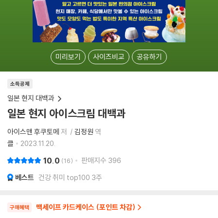
미리보기
사이즈비교
공유하기
소득공제
일본 현지 대백과
일본 현지 아이스크림 대백과
아이스맨 후쿠토메
저
김정원
역
클
2023.11.20.
10.0
판매지수
396
16
베스트
건강 취미 top100 3주
맥세이프 카드케이스 (포인트 차감)
구매혜택