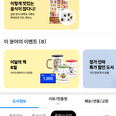
이 분야의 이벤트
8
리뷰/한줄평
도서정보
배송/반품/교환
16
류
품목정보
책 속으로
출판사 리뷰