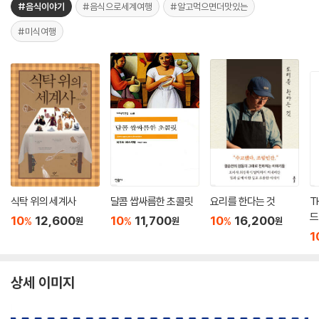
#음식이야기
#음식으로세계여행
#알고먹으면더맛있는
#미식여행
식탁 위의 세계사
달콤 쌉싸름한 초콜릿
요리를 한다는 것
T
드
10
12,600
10
11,700
10
16,200
%
%
%
원
원
원
1
상세 이미지