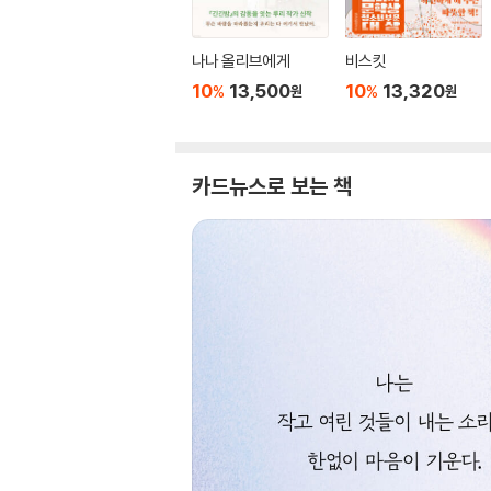
나나 올리브에게
비스킷
10
13,500
10
13,320
%
%
원
원
카드뉴스로 보는 책