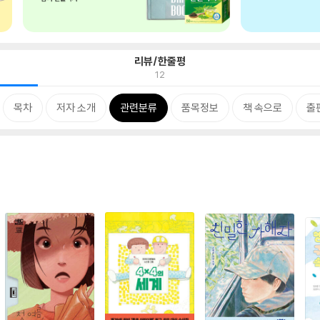
리뷰/한줄평
12
목차
저자 소개
관련분류
품목정보
책 속으로
출