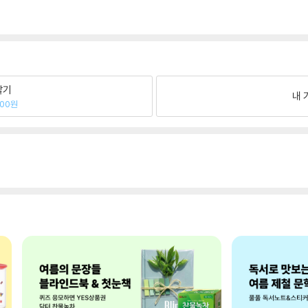
팔기
내 
100원