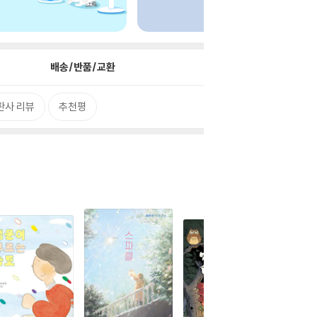
배송/반품/교환
판사 리뷰
추천평