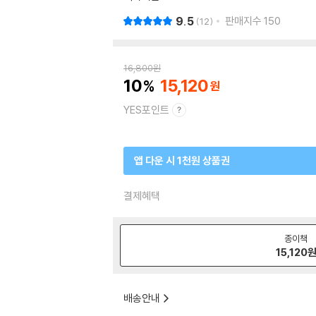
9.5
판매지수
150
12
16,800
원
10
15,120
YES포인트
앱 다운 시 1천원 상품권
결제혜택
종이책
15,120
배송안내