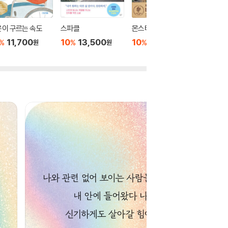
이 구르는 속도
스파클
몬스터 캠핑장
크리스마스
을에서 
11,700
10
13,500
10
12,600
%
%
%
원
원
원
10
1
%