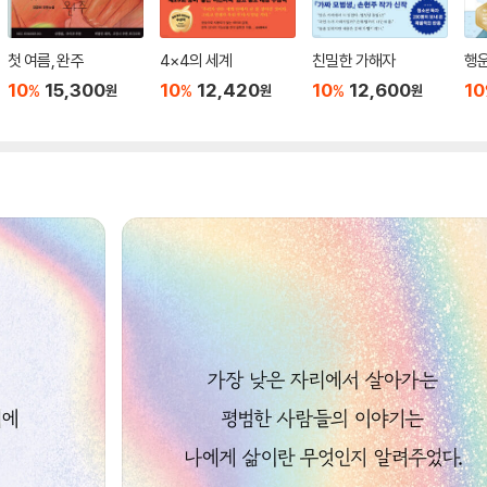
첫 여름, 완주
4×4의 세계
친밀한 가해자
행운
10
15,300
10
12,420
10
12,600
10
%
%
%
원
원
원