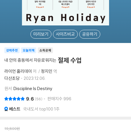
미리보기
사이즈비교
공유하기
강력추천
오늘의책
소득공제
절제 수업
내 안의 충동에서 자유로워지는
라이언 홀리데이
저
정지인
역
다산초당
2023.12.06.
원서
Discipline Is Destiny
9.6
판매지수
996
56
베스트
국내도서 top100 1주
19,800
원