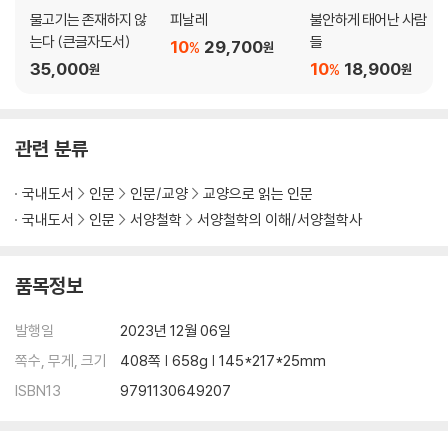
물고기는 존재하지 않
피날레
불안하게 태어난 사람
권력의 유혹을 거절하라
는다 (큰글자도서)
들
10
29,700
%
비폭력이 폭력보다 더 강력하다
원
35,000
10
18,900
%
원
원
후퇴할 때는 소크라테스처럼
삶의 끝자락에서 붙잡아야 할 것
인격을 완성하면 성공은 저절로 따라온다
유연함이 강함이다
관련 분류
절제는 더 많은 절제를 요구한다
평온에 이르는 유일한 길
국내도서
인문
인문/교양
교양으로 읽는 인문
국내도서
인문
서양철학
서양철학의 이해/서양철학사
마치는 글: 해방이자 기쁨의 절제
품목정보
발행일
2023년 12월 06일
쪽수, 무게, 크기
408쪽 | 658g | 145*217*25mm
ISBN13
9791130649207