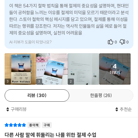
으로서 충만하고 의미 있는 삶이다. 무엇이 그보다 더 중요하겠는가?
해 생생하게 전해진다. 절제를 연습해야 하는 이유는 간단하다. 육체의 욕
적인 이론으로 현대 물리학의 새로운 지평을 열었다. 이렇듯 절제는 이루
이 책은 54가지 철학 법칙을 통해 절제의 중요성을 설명하며, 현대인
---「마치는 글, 해방이자 기쁨의 절제」중에서
망이든 내면의 기질이든 자신을 지배하지 못하는 자는 진정한 자기 자신의
말로 표현할 수 없는 역경 속에서도 자신이 더 위대한 존재임을 스스로 증
들이 공허함을 느끼는 이유를 절제의 미덕을 모르기 때문이라고 분석
주인이 아니기 때문이다. 자기 삶의 주인이 되고 싶은 사람에게 격려와 영
한다. 스토아 철학의 핵심 메시지를 담고 있으며, 절제를 통해 이성을
명하는 힘이다.
감을 주는 이 책은 그리스 시대의 철학이 삶의 지혜였음을 일깨워준다.
따르는 행위를 강조한다. 저자는 역사적 인물들의 삶을 예로 들어 절
제의 중요성을 설명하며, 실천의 어려움을 언급한다.
이 시대에 꼭 필요한 책이라며 『절제 수업』을 강력 추천한 마인드 마이너
- 이진우 (철학자, 포스텍 인문사회학부 교수)
송길영은 “자신에 대한 통제력을 되찾을 때 일이 삶의 주요한 중심으로 자
AI 리뷰가 도움이 되었나요?
0
0
리잡을 수 있음을 일깨운다”고 평했고, 철학자 이진우는 “자기 삶의 주인
용기의 부름에 응답할 것인가, 아니면 외면할 것인가? 이번 책은 수천 년
이 되고 싶은 사람에게 격려와 영감을 주는 이 책”이라며 추천의 이유를 밝
전부터 전해지는 용기의 가치와 용감한 자들의 얼굴을 통해 오늘날 우리에
혔다. 책을 읽는 모든 독자는 책에서 소개하는 절제의 법칙을 통해 쾌락을
4
게 필요한 용기가 무엇인지 알려준다. 마음 속 목소리를 따를 것인지, 아니
좇는 삶이 아닌 스스로 조절하고 인내하는 품격 있는 삶으로 향하는 비밀
더보기
면 두려움의 목소리에 굴복할 것인지의 문제는 성공하느냐 실패하느냐, 성
을 발견할 수 있을 것이다.
장하느냐 머무르느냐의 문제다. “행동하라!”는 책의 메시지에 귀 기울이
3
3
2
는 자만이 삶이 선사하는 믿을 수 없는 선물을 받을 것이다.
전 세계가 주목하는 사상가
리뷰
30
한줄평
26
- Matthew McConaughey (아카데미 남우주연상 수상자)
라이언 홀리데이가 전하는
삶의 주도권을 되찾는 54가지 법칙
구매리뷰
추천순
평온한 삶을 위한 최고의 조언!
『절제 수업』을 쓴 라이언 홀리데이는 전 세계 40개국 500만 독자들에게
- 〈커커스〉 리뷰
종이책
구매
사랑받은 베스트셀러 작가다. 『스토아 수업』, 『데일리 필로소피』, 『에고라
다른 사람 말에 휘둘리는 나를 위한 절제 수업
는 적』, 『브레이브』 등 그가 집필한 책은 모두 아마존과 《뉴욕 타임스》 베