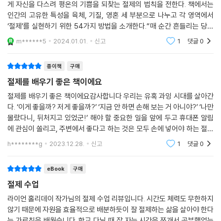
게 자신을 다스려 평온의 기쁨을 되찾는 절제의 법칙을 전한다. 책에서는
인간의 고유한 특성을 육체, 기질, 영혼 세 부분으로 나누고 각 영역에서
‘절제’를 실현하기 위한 54가지 방법을 소개한다.“매 순간 흔들리는 당신
에게 드디어 평온의 기쁨이 찾아온다!위 글이 맘에 와 닿아 구입하게 된 책.
m******5
2024.01.01.
신고
1
댓글
0
이 책을
종이책
구매
절제를 배우기 좋은 책이에요
절제를 배우기 좋은 책이에요감사합니다 우리는 유혹 과잉 시대를 살아간
다. ‘이게 좋을까? 저게 좋을까?’ ‘지금 안 하면 손해 보는 거 아니야?’ ‘나만
몰랐다니, 뒤처지고 있었군!’ 해야 할 중요한 일을 앞에 두고 휴대폰 알림
에 관심이 쏠리고, 주변에서 좋다고 하는 것은 모두 손에 넣어야 하는 절박
한 갈망을 느낀다. 그렇게 내면의 욕망과 충동을 다스리지 못할 때 우리는
h********g
2023.12.28.
신고
1
댓글
0
점
eBook
구매
절제 수업
라이언 홀리데이 작가님의 절제 수업 리뷰입니다. 시간도 체력도 무한하지
않기 때문에 자원을 효율적으로 배분하듯이 잘 절제하는 삶을 살아야 한다
는 가르침을 배웠습니다. 학교 다닐 때 잠 자는 시간을 쪼개서 공부했었는