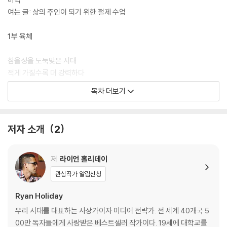
여는 글: 삶의 주인이 되기 위한 절제 수업
1부 육체
참을성을 도둑맞은 시대
적게 가질수록 더 강력하다
거절의 미덕
목차 더보기
새벽은 오직 당신만의 시간이다
강철을 단련하듯 몸을 단련하라
탐욕의 대가
저자 소개
2
쾌락이 악몽이 될 때
중독을 끊어내는 유일한 방법
주변을 정돈하면 인생이 관리된다
저
라이언 홀리데이
반복이 주는 복리 효과
관심작가 알림신청
사소한 습관이 게임의 승패를 결정한다
지체 없이 덤벼들기
Ryan Holiday
천천히 서두르기
우리 시대를 대표하는 사상가이자 미디어 전략가. 전 세계 40개국 5
오랜 시간에 걸쳐 완성된 제2의 본성
00만 독자들에게 사랑받은 베스트셀러 작가이다. 19세에 대학교를