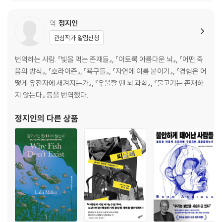
열정에 비상 브레이크 걸기
강한 자는 적게 말한다
역
정지인
결정적인 순간이 올 때까지 기다리라
관심작가 알림신청
야망을 경계하라
성장의 복리를 쌓는 방법
번역하는 사람. 『빛을 먹는 존재들』, 『이토록 아름다운 뇌』, 『어떤 죽
일을 위임해야 하는 이유
음의 방식』, 『호라이즌』, 『욕구들』, 『자연에 이름 붙이기』, 『경험은 어
시간을 내편으로 만드는 법
떻게 유전자에 새겨지는가』, 『우울할 땐 뇌 과학』, 『물고기는 존재하
에너지 뱀파이어와 경계선 긋기
지 않는다』 등을 번역했다.
지미 카터를 대통령 자리까지 이끈 질문
몸과 정신이 균형을 이룰 때 잠재력이 발휘된다
정지인
의 다른 상품
3부 영혼
절제는 전염된다
아들 잃은 슬픔을 견딜 수 있었던 이유
자기중심성 벗어나기
절제의 파급효과
특권에는 책임이 따른다
너그러울 때 성장한다