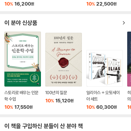
10
16,200
10
22,500
%
%
원
원
이 분야 신상품
스토리로 배우는 인문
100년의 질문
일리아스 + 오뒷세이
히
학 수업
아 세트
의
10
15,120
%
원
10
17,550
10
60,300
1
%
%
원
원
이 책을 구입하신 분들이 산 분야 책