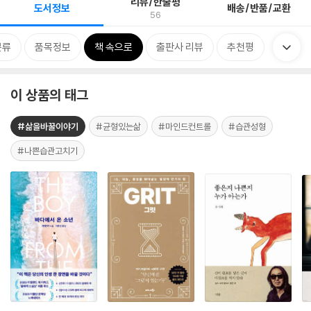
리뷰/한줄평
도서정보
배송/반품/교환
56
분류
품목정보
책 속으로
출판사 리뷰
추천평
이 상품의 태그
#삶을바꿀이야기
#균형있는삶
#마인드컨트롤
#습관성형
#나쁜습관고치기