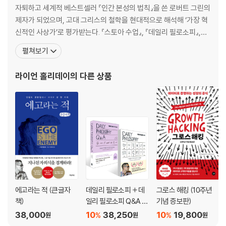
몰입한 사람은 성과를 계산하지 않는다
자퇴하고 세계적 베스트셀러 『인간 본성의 법칙』을 쓴 로버트 그린의
성공하는 사람의 옷차림
제자가 되었으며, 고대 그리스의 철학을 현대적으로 해석해 ‘가장 혁
한 번의 승리보다 더 중요한 것
신적인 사상가’로 평가받는다. 『스토아 수업』, 『데일리 필로소피』,
수면도 훈련이 필요하다
『에고라는 적』, 『브레이브』 등 그가 집필한 책은 모두 아마존과 《뉴욕
펼쳐보기
기회는 기다리는 자의 것이다
타임스》 베스트셀러 목록에 올랐다. 최신작 『절제 수업』은 스토아 철
모든 선택은 육체에 새겨진다
학의 핵심 메시지를 담은 스토아 철학 4부작 중 『브레이브』를 잇는
라이언 홀리데이
의 다른 상품
두 번째 책이다. 이 책에서 그는
2부 기질
몰입의 축복
복수할 기회를 거절하라
돈의 주인이 되는 법
여왕이 자신을 다스린 원칙
화를 잠재우는 법
인내의 보상
완벽주의라는 덫
에고라는 적 (큰글자
데일리 필로소피 + 데
그로스 해킹 (10주년
가장 어려운 일부터 시작하라
책)
일리 필로소피 Q&A 세
기념 증보판)
패배자로 남지 않는 법
트
38,000
10
38,250
10
19,800
%
%
원
원
원
중독과 몰입의 차이