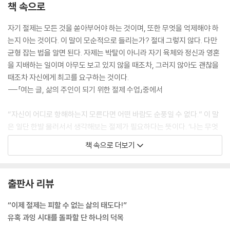
책 속으로
자기 절제는 모든 것을 쏟아부어야 하는 것이며, 또한 무엇을 억제해야 하
는지 아는 것이다. 이 말이 모순적으로 들리는가? 절대 그렇지 않다. 다만
균형 잡는 법을 알면 된다. 자제는 박탈이 아니라 자기 육체와 정신과 영혼
을 지배하는 일이며 아무도 보고 있지 않을 때조차, 그러지 않아도 괜찮을
때조차 자신에게 최고를 요구하는 것이다.
---「여는 글, 삶의 주인이 되기 위한 절제 수업」중에서
“자신이 어디로 항해하는지 모른다면 어떤 바람도 순풍일 수 없다.” 이 말
은 일단 한발 물러서서 생각해보는 절제가 필요하다는 뜻이다. ‘나는 무엇
을 하는가? 내가 우선시해야 할 것은 무엇인가? 내 일에, 내 가족에게, 이
책 속으로 더보기
세상에서 내가 해야 할 가장 중요한 역할은 무엇인가?’ 그다음으로는 그 밖
의 모든 것은 무시하는 절제가 필요하다.
---「1장-육체, 거절의 미덕」중에서
출판사 리뷰
마르쿠스 아우렐리우스가 자신에 대한 진지한 성찰을 기록한 『명상록』을
“이제 절제는 피할 수 없는 삶의 태도다!”
보면 세상에서 가장 큰 권력을 지녔던 그조차도 새벽에 본능적이고 필사적
유혹 과잉 시대를 돌파할 단 하나의 덕목
으로 이불 속에 머물기 원하는 자신을 일으키기 위해 끊임없이 자신을 설