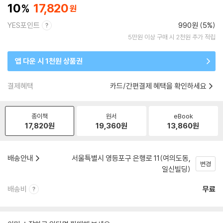
10
17,820
YES포인트
990원 (5%)
5만원 이상 구매 시 2천원 추가 적립
앱 다운 시 1천원 상품권
결제혜택
카드/간편결제 혜택을 확인하세요
종이책
원서
eBook
17,820
원
19,360
원
13,860
원
배송안내
서울특별시 영등포구 은행로 11(여의도동,
변경
일신빌딩)
배송비
무료