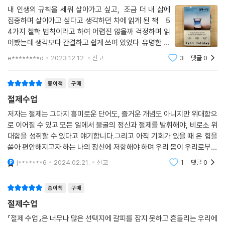
이 책에 완전히 빠져들었다
내 인생의 규칙을 세워 살아가고 싶고, 조금 더 내 삶에
스트셀러 목록에 올랐다. 책을 집필하며 저자 또한 마르쿠스 아우렐리우스
- 애니 듀크 (세계적 베스트셀러 『큇』 저자)
집중하며 살아가고 싶다고 생각하던 차에 읽게 된 책. 5
의 “절제가 너를 지탱하게 하라”는 금언을 실천했다. 기상 직후 1시간까지
4가지 철학 법칙이라고 하여 어렵진 않을까 걱정하며 읽
는 휴대폰을 확인하지 않고, 아침 일기를 쓰며, 집중력이 가장 높은 오전에
어봤는데 생각보다 간결하고 쉽게 쓰여 있었다. 유명한 철
지금 우리에게 필요한 가장 강력한 가치를 전하는 책!
까다롭고 창의적인 일을 끝내기로 원칙을 세운 후 그 규칙에 자신을 맡겼
학자들의 명언이 많아 계속 밑줄을 그으며 읽게 된다. 이
e********d
2023.12.12.
신고
3
댓글
0
- 제임스 스타브리디스 (록펠러 재단 이사회 의장)
다. 이 습관을 통해 그는 주의를 산만하게 하는 불안과 걱정에서 벗어나게
문장이 제일 먼저 눈에 들어왔다. "탐욕은 계속 골대를
되었고 자신이 이루고자 하는 목표에 도달했다. 그렇게 절제가 스스로를
옮기며, 본인
지키는 강력한 규율이자 삶을 성장시키는 가장 좋은 방법임을 스스로 깨달
종이책
구매
은 것이다.
절제수업
저자는 절제는 그다지 흥미로운 단어도, 즐거운 개념도 아니지만 위대함으
이 책은 절대적 평온에 이르는 강력한 힘을 배우길 원하는 독자들의 뜨거
로 이어질 수 있고 모든 일에서 불굴의 정신과 절제를 발휘해야, 비로소 위
운 성원에 힘입어 현지에서 출간되자마자 아마존 철학·자기계발 분야 1위
대함을 성취할 수 있다고 얘기합니다.그리고 아직 기회가 있을 때 온 힘을
에 올랐다. 아마존과 굿리즈에는 이미 1만여 명이 넘는 독자들이 ‘인생을
쏟아 편안해지고자 하는 나의 정신에 저항해야 하며 우리 몸이 우리로부터
바꾼 책’이라는 리뷰를 남겼으며, 지금도 여전히 책의 메시지를 삶에 적용
달아나기 전에, 나의 육체에 대한 소유권을 주장해야 한다고 말합니다.
j*******6
2024.02.21.
신고
1
댓글
0
하겠다는 독자들의 증언이 이어지고 있다. 책에서 소개하는 ‘적게 가질수
록 더 강력하다’, ‘기회는 기다리는 자의 것이다’, ‘가장 어려운 일부터 시작
종이책
구매
하라’, ‘성장의 복리를 쌓는 방법’, ‘유연함이 강함이다’ 등 54가지 법칙에
절제수업
따라 삶을 재구성한다면, 쾌락의 쳇바퀴를 탈출해 진정한 삶의 주인이 되
는 방법을 찾을 수 있을 것이다.
『절제 수업』은 너무나 많은 선택지에 갈피를 잡지 못하고 흔들리는 우리에