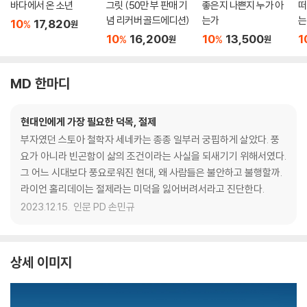
바다에서 온 소년
그릿 (50만 부 판매 기
좋은지 나쁜지 누가 아
떠
념 리커버 골드에디션)
는가
는
10
17,820
%
원
10
16,200
10
13,500
1
%
%
원
원
MD 한마디
현대인에게 가장 필요한 덕목, 절제
부자였던 스토아 철학자 세네카는 종종 일부러 궁핍하게 살았다. 풍
요가 아니라 빈곤함이 삶의 조건이라는 사실을 되새기기 위해서였다.
그 어느 시대보다 풍요로워진 현대, 왜 사람들은 불안하고 불행할까.
라이언 홀리데이는 절제라는 미덕을 잃어버려서라고 진단한다.
2023.12.15.
인문 PD 손민규
상세 이미지