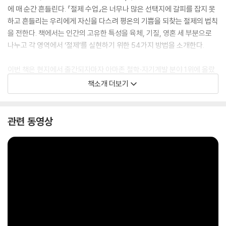
에 매 순간 흔들린다. 『절제 수업』은 너무나 많은 선택지에 갈피를 잡지 못
하고 흔들리는 우리에게 자신을 다스려 평온의 기쁨을 되찾는 절제의 법칙
을 전한다. 책에서는 인간의 고유한 특성을 육체, 기질, 영혼 세 부분으로
나누고 각 영역에서 ‘절제’를 실현하기 위한 54가지 방법을 소개한다.
이번 책은 현지에서 출간되자마자 아마존 철학·자기계발 분야 1위에 올랐
으며, [뉴욕 타임스], [월스트리트 저널], [USA 투데이] 베스트셀러로 등
책소개 더보기
극했다. 아마존과 굿리즈에는 이미 1만여 명이 넘는 독자들이 ‘인생을 바꾼
책’이라는 리뷰를 남겼고, 여전히 독자들의 뜨거운 성원에 힘입어 그 증언
이 이어지고 있다. 마인드 마이너 송길영은 “삶을 잘 살아가기 위해 고민이
관련 동영상
있는 모든 사람을 위한 책”, 철학자 이진우는 “삶의 주인이 되고 싶은 사람
에게 격려와 영감을 주는 책”이라고 평하며 강력 추천한 이 책을 통해 어떤
폭풍우 앞에서도 중심을 잃지 않는 내면의 힘과 인내력을 길러 진정한 삶
의 주인으로 살아가는 방법을 찾을 수 있을 것이다.