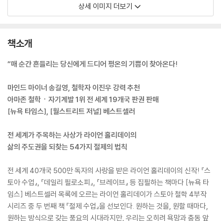
상세 이미지 더보기
책소개
“매 순간 흔들리는 당신에게 드디어 평온의 기쁨이 찾아온다!
마인드 마이너 송길영, 철학자 이진우 강력 추천
아마존 철학ㆍ자기계발 1위 전 세계 19개국 판권 판매
[뉴욕 타임스], [월스트리트 저널] 베스트셀러
전 세계가 주목하는 사상가 라이언 홀리데이의
삶의 주도권을 되찾는 54가지 절제의 법칙
전 세계 40개국 500만 독자의 사랑을 받은 라이언 홀리데이의 신작! 『스
토아 수업』, 『데일리 필로소피』, 『브레이브』 등 집필하는 책마다 [뉴욕 타
임스] 베스트셀러 목록에 오르는 라이언 홀리데이가 스토아 철학 4부작
시리즈 중 두 번째 책 『절제 수업』을 선보인다. 원하는 것을, 원할 때마다,
원하는 방식으로 갖는 풍요의 시대라지만, 우리는 오히려 욕망과 충동 앞