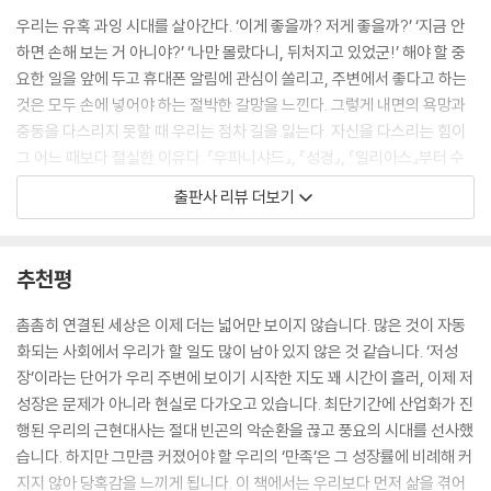
득했음을 알 수 있다. 아우렐리우스는 일어나기 싫어하는 자신에게 이렇게
우리는 유혹 과잉 시대를 살아간다. ‘이게 좋을까? 저게 좋을까?’ ‘지금 안
묻는다. “내가 이런 것을 위해 창조된 것인가? 담요 밑에서 몸을 웅크리고
하면 손해 보는 거 아니야?’ ‘나만 몰랐다니, 뒤처지고 있었군!’ 해야 할 중
따뜻함 속에 머무르기 위해서?”
요한 일을 앞에 두고 휴대폰 알림에 관심이 쏠리고, 주변에서 좋다고 하는
---「1장-육체, 새벽은 오직 당신만의 시간이다」중에서
것은 모두 손에 넣어야 하는 절박한 갈망을 느낀다. 그렇게 내면의 욕망과
충동을 다스리지 못할 때 우리는 점차 길을 잃는다. 자신을 다스리는 힘이
앞에서도 말했듯이 자아에는 더 높은 자아와 더 낮은 자아가 있다. 이 두 자
그 어느 때보다 절실한 이유다. 『우파니샤드』, 『성경』, 『일리아스』부터 수
아는 각각 심리학자들이 ‘빠른 사고’와 ‘느린 사고’라고 부르는 두 종류의
천 년 동안 공통적으로 이어진 지혜는 바로 자신을 절제할 때 삶이 선사하
출판사 리뷰 더보기
정신적 과정에 대응한다. 빠른 사고는 대개 낮은 자아다. 육감적 본능은 낮
는 진정한 행복을 얻을 수 있다는 가르침이다. 스토아 철학을 현대적으로
은 자아다. 반면 느린 사고는 높은 자아로, 합리적이고 철학적이며 원칙에
해석해 ‘가장 혁신적인 사상가’로 평가받는 라이언 홀리데이가 오래된 지
근거한 자아다. 무언가에 대해 정말 제대로 생각하는 것, 자신이 되고 싶은
혜, ‘절제’를 화두로 삼은 것도 바로 그 때문이다.
추천평
존재에 관해 제대로 생각하는 것이다.
---「2장-기질, 화를 잠재우는 법」중에서
고대 그리스 철학자들부터 세상을 바꾼 위대한 인물들은 절제를 실천해 권
촘촘히 연결된 세상은 이제 더는 넓어만 보이지 않습니다. 많은 것이 자동
력을 얻었고, 하고자 하는 일에서 성공했으며, 궁극적으로 행복한 삶을 살
화되는 사회에서 우리가 할 일도 많이 남아 있지 않은 것 같습니다. ‘저성
이것이 최선을 다하는 일의 멋진 점이다. 성공한다고 해도 그것으로 우쭐
았다. 세상에서 가장 큰 권력을 가졌던 마르쿠스 아우렐리우스는 끊임없이
장’이라는 단어가 우리 주변에 보이기 시작한 지도 꽤 시간이 흘러, 이제 저
하지 않는 것은 그보다 더 많은 것을 해낼 수도 있음을 스스로 알기 때문이
자신을 설득하며 다시는 돌아오지 않는 지금 이 순간을 살아가고자 했으
성장은 문제가 아니라 현실로 다가오고 있습니다. 최단기간에 산업화가 진
다. 실패해도 파멸하지 않는 것은 자기가 할 수 있는 만큼 최대한 다 했다는
며, 네로 황제의 철학 스승이었던 세네카는 굶주리고 고된 삶에 자신을 내
행된 우리의 근현대사는 절대 빈곤의 악순환을 끊고 풍요의 시대를 선사했
확신이 있기 때문이다. 최선을 다할 것인지 그러지 않을 것인지는 언제나
던져 권력이 선사하는 안락함을 경계했다. 뿐만 아니라 나태함을 경계해
습니다. 하지만 그만큼 커졌어야 할 우리의 ‘만족’은 그 성장률에 비례해 커
자신이 통제할 수 있다. 그 누구도 우리가 최선을 다하는 것을 막지는 못한
자신의 한계를 뛰어넘었던 전설적인 프로 야구선수 루 게릭, 나치가 나라
지지 않아 당혹감을 느끼게 됩니다. 이 책에서는 우리보다 먼저 삶을 겪어
다.