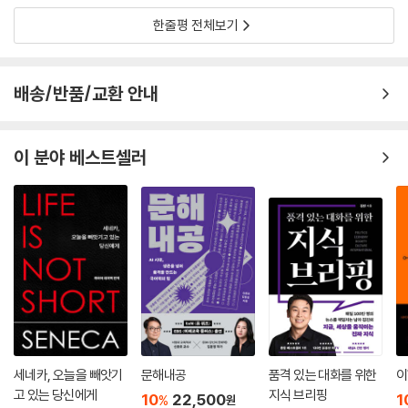
한줄평 전체보기
배송/반품/교환 안내
이 분야 베스트셀러
세네카, 오늘을 빼앗기
문해내공
품격 있는 대화를 위한
이
고 있는 당신에게
지식 브리핑
10
22,500
1
%
원