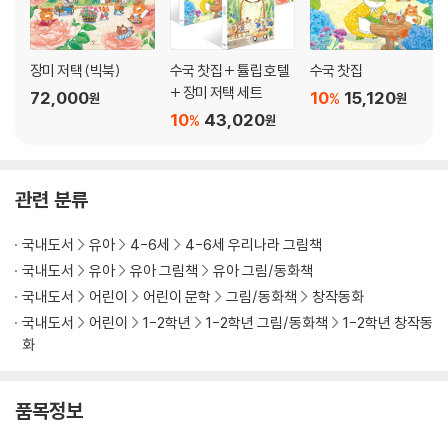
장미 저택 (빅북)
수국 찻집 + 튤립 호텔
수국 찻집
+ 장미 저택 세트
72,000
10
15,120
%
원
원
10
43,020
%
원
관련 분류
국내도서
유아
4-6세
4-6세 우리나라 그림책
국내도서
유아
유아 그림책
유아 그림/동화책
국내도서
어린이
어린이 문학
그림/동화책
창작동화
국내도서
어린이
1-2학년
1-2학년 그림/동화책
1-2학년 창작동
화
품목정보