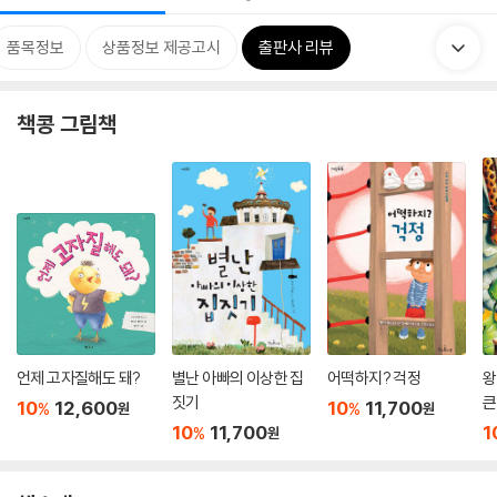
품목정보
상품정보 제공고시
출판사 리뷰
책콩 그림책
언제 고자질해도 돼?
별난 아빠의 이상한 집
어떡하지? 걱정
왕
짓기
큰
10
12,600
10
11,700
%
%
원
원
10
11,700
1
%
원