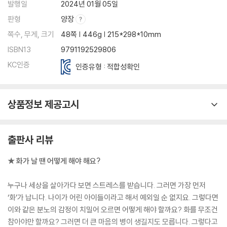
발행일
2024년 01월 05일
판형
양장
쪽수, 무게, 크기
48쪽 | 446g | 215*298*10mm
ISBN13
9791192529806
KC인증
인증유형 : 적합성확인
상품정보 제공고시
출판사 리뷰
★ 화가 날 땐 어떻게 해야 해요?
누구나 세상을 살아가다 보면 스트레스를 받습니다. 그러면 가장 먼저
‘화’가 납니다. 나이가 어린 아이들이라고 해서 예외일 순 없지요. 그렇다면
이와 같은 분노의 감정이 치밀어 오르면 어떻게 해야 할까요? 화를 무조건
참아야만 할까요? 그러면 더 큰 마음의 병이 생길지도 모릅니다. 그렇다고