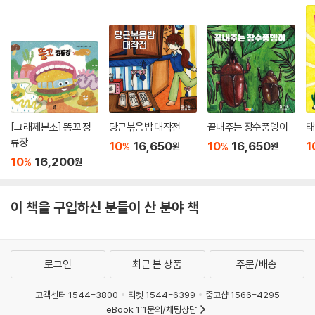
[그래제본소] 똥꼬 정
당근볶음밥 대작전
끝내주는 장수풍뎅이
태
류장
10
16,650
10
16,650
1
%
%
원
원
10
16,200
%
원
이 책을 구입하신 분들이 산 분야 책
로그인
최근 본 상품
주문/배송
고객센터 1544-3800
티켓 1544-6399
중고샵 1566-4295
eBook 1:1문의/채팅상담