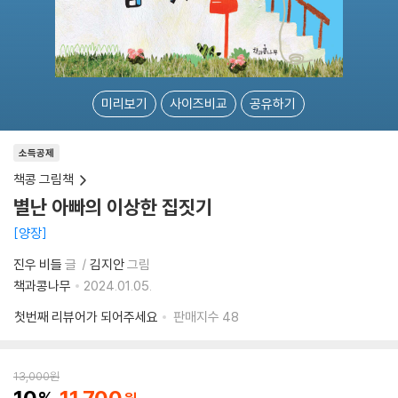
미리보기
사이즈비교
공유하기
소득공제
책콩 그림책
별난 아빠의 이상한 집짓기
양장
진우 비들
글
김지안
그림
책과콩나무
2024.01.05.
첫번째 리뷰어가 되어주세요
판매지수
48
13,000
원