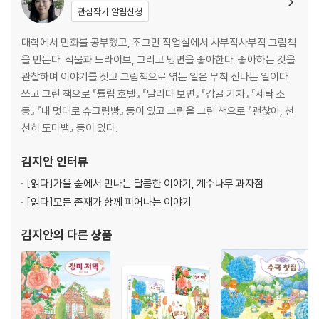
관심작가 알림신청
대학에서 만화를 공부했고, 조그만 작업실에서 사부작사부작 그림책
을 만든다. 식물과 드라이브, 그리고 냉면을 좋아한다. 좋아하는 것을
관찰하며 이야기를 짓고 그림책으로 엮는 일은 무척 신나는 일이다.
쓰고 그린 책으로 『튤립 호텔』 『달리다 보면』 『감귤 기차』 『세탁 소
동』 『내 멋대로 슈크림빵』 등이 있고 그림을 그린 책으로 『괜찮아, 천
천히 도마뱀』 등이 있다.
김지안
인터뷰
[읽다]
가을 숲에서 만나는 달콤한 이야기, 계수나무 과자점
[읽다]
모든 존재가 함께 피어나는 이야기
김지안
의 다른 상품