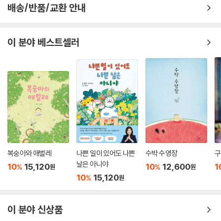
배송/반품/교환 안내
이 분야 베스트셀러
복숭아와 애벌레
나쁜 일이 있어도 나쁜
수박 수영장
구
날은 아니야
10
15,120
10
12,600
1
%
%
원
원
10
15,120
%
원
이 분야 신상품