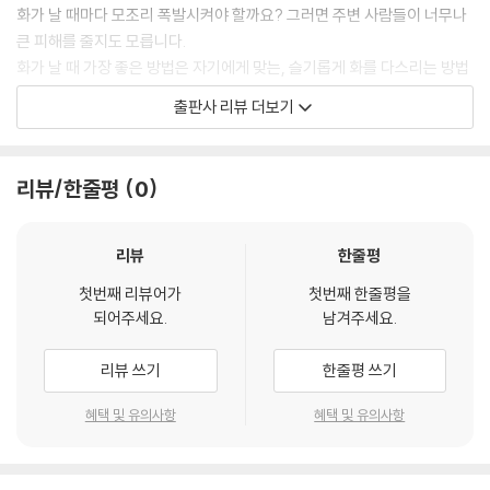
화가 날 때마다 모조리 폭발시켜야 할까요? 그러면 주변 사람들이 너무나
큰 피해를 줄지도 모릅니다.
화가 날 때 가장 좋은 방법은 자기에게 맞는, 슬기롭게 화를 다스리는 방법
을 찾아야 한다는 것입니다. 『별난 아빠의 이상한 집짓기』는 우리 아이들
출판사 리뷰 더보기
이 화를 효과적으로 다스릴 수 있는 방법을 제시해 줍니다. 화를 내는 대신
기분이 좋아지는 다른 무언가를 찾으라고 알려 줍니다. 준이네 아빠는 화
를 내는 대신 망치를 들고 뚝딱뚝딱 집을 짓습니다. 집을 짓는 일이 즐겁기
리뷰/한줄평
0
때문입니다. 그래서 준이네 집은 여기저기 모양이 제각각인 반쪽짜리 집입
니다. 준이도 화를 슬기롭게 다스리는 방법을 찾았습니다. 바로 그림 그리
기입니다. 준이는 이제 기분이 나쁘거나 화가 날 때 신나게 그림을 그릴 것
리뷰
한줄평
입니다. 참, 옆집 우주네 아빤 기분이 나쁠 때 코를 후빈답니다.
첫번째 리뷰어가
첫번째 한줄평을
되어주세요.
남겨주세요.
리뷰 쓰기
한줄평 쓰기
혜택 및 유의사항
혜택 및 유의사항