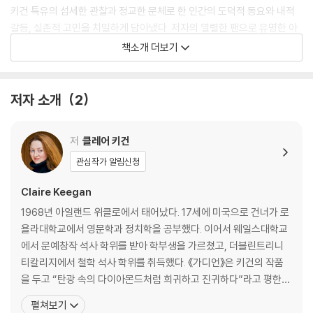
키건 특유의 섬세한 관찰과 정교한 문체로 한 인간의 도덕적 동요와 내적
갈등, 실존적 고민을 치밀하게 담아냈다. 저자의 열렬한 팬으로 유명한 아
일랜드 출신의 배우 킬리언 머피는 직접 제작과 주연을 맡아 이 소설을 영
책소개 더보기
화로 만들고 있으며 현재 모든 촬영을 마친 상태이다.
저자 소개
2
저
클레어 키건
관심작가 알림신청
Claire Keegan
1968년 아일랜드 위클로에서 태어났다. 17세에 미국으로 건너가 로
욜라대학교에서 영문학과 정치학을 공부했다. 이어서 웨일스대학교
에서 문예창작 석사 학위를 받아 학부생을 가르쳤고, 더블린트리니
티칼리지에서 철학 석사 학위를 취득했다. 《가디언》은 키건의 작품
을 두고 “탄광 속의 다이아몬드처럼 희귀하고 진귀하다”라고 평한
바 있다. 이는 그가 24년간 활동하면서 단 4권의 책만을 냈는데 그
펼쳐보기
모든 작품들이 얇고 예리하고 우수하기 때문이다. 키건은 1999년 첫