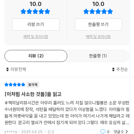
--- p.119
에 빠져들지 않을 도리가 없다. 동요하지 않음이라는 견고한 세계가 무너
10.0
10.0
역시 입을 모아 “읽자마자 그 자리에서 다시 한번 더 읽었다”라는 후일담
진 자리에서 광물처럼 빛을 내는 삶의 진실을 모든 이들과 나누고 싶다.
을 밝힌 바 있다.
- 은유 (작가)
리뷰 쓰기
한줄평 쓰기
불운의 출입구를 지나본 이는 안다,
안락과 몰락을 가르는 것은 더없이 연약한 경계임을
혜택 및 유의사항
혜택 및 유의사항
1985년, 나라 전체가 실업과 빈곤에 허덕이며 혹독한 겨울을 지나고 있는
아일랜드의 한 소도시 뉴로스. 부유하진 않아도 먹고사는 데 부족함 없이
리뷰
2
한줄평
1
슬하에 다섯 딸을 두고 안정된 결혼 생활을 꾸려가는 석탄 상인 ‘빌 펄롱’의
시선으로 이야기가 전개된다. 뉴로스는 서서히 쇠락하는 중이다. 실업수당
리뷰전체
추천순
을 받으려는 사람들 줄이 점점 길어지고, 전기요금을 내지 못해 가정집은
너나없이 냉골이라 외투를 입고 자는 사람도 있다. 펄롱은 이 스산한 풍경
종이책
을 보며 생각한다. 세상에서 가장 쉬운 일이 모든 걸 잃는 일인지도 모르겠
[이처럼 사소한 것들]을 읽고
다고.
#책의날리뷰시간은 아무리 흘러도 느려 지질 않으니펄롱은 소문 무성한
수녀원의에 장작, 석탄을 배달하러 갔다가 이상함을 느꼈다. 아이들이 힘
펄롱은 빈곤하게 태어나 일찍이 고아가 되었으나 어느 친절한 어른의 후원
들게 마룻바닥을 윤 내고 있었는데 한 아이가 여기서 나가게 해달라고 애
아래 경제적 도움을 받았고, 그런 본인이 그저 ‘운’이 좋았음을 민감하게 자
원한다. 문고리 열쇠가 안에서 잠기게 되어 있다.그렇다. 매우 유심히 살펴
각하는 사람이다. 가족을 먹여 살릴 수 있는 직업이 있고, 딸들을 좋은 학교
보면 보이는 것들이 있다. 지금도 그렇다. 구지 아일랜드까지 가지 않아도,
s****a
2025.04.25.
신고
0
댓글
0
에 보낼 수 있으며, 따뜻한 침대에 누워 다음 날 어떤 일들을 처리해야 할지