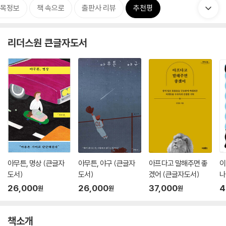
목정보
책 속으로
출판사 리뷰
추천평
리더스원 큰글자도서
아무튼, 명상 (큰글자
아무튼, 야구 (큰글자
아프다고 말해주면 좋
이
도서)
도서)
겠어 (큰글자도서)
나
26,000
26,000
37,000
4
원
원
원
책소개