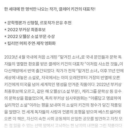
한 세대에 한 명씩만 나오는 작가, 클레어 키건의 대표작!
* 문학평론가 신형철, 르포작가 은유 추천
* 2022 부커상 최종후보
* 2022 오웰상 소설 부문 수상
* 킬리언 머피 주연·제작 영화화
2023년 4월 국내에 처음 소개된 『맡겨진 소녀』로 국내 문인들과 문학 독
자들의 열렬한 환호를 받은 클레어 키건의 대표작 『이처럼 사소한 것들』이
다산책방에서 번역 출간되었다. 작가가 전작 『맡겨진 소녀』 이후 11년 만에
세상에 내놓은 소설로, 자국에서는 이미 오래전부터 거장의 반열에 오른
키건에게 미국을 넘어 세계적인 명성을 안겨준 작품이다. 2022년 부커상
최종후보에 오르고, 같은 해 오웰상(소설 부문), 케리그룹 문학상 등 유수
의 문학상을 휩쓸었으며, 특히 부커상 심사위원회는 “아름답고 명료하며
실리적인 소설”이라는 평을 보내며 이 소설이 키건의 정수가 담긴 작품임
을 알렸다. 전 세계 독자들의 사랑과 언론의 호평을 받으며 베스트셀러에
오른 이 책은, 자신이 속한 사회 공동체의 은밀한 공모를 발견하고 자칫 모
든 걸 잃을 수 있는 선택 앞에서 고뇌하는 한 남자의 내면을 그린 작품이다.