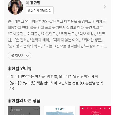
역
홍한별
관심작가 알림신청
연세대학교 영어영문학과와 같은 학교 대학원을 졸업하고 번역가로
활동하고 있다. 글을 읽고 쓰고 옮기면서 살려고 한다. 옮긴 책으로
『도시를 걷는 여자들』, 『하틀랜드』, 『우먼 월드』, 『먹보 여왕』, 『밀크
맨』, 『온 컬러』, 『권력과 테러』, 『자라지 않는 아이』, 『위대한 생존』,
『오카방고 숲속의 학교』, 『나는 그림으로 생각한다』, 『두 살에서 다섯
살까지』, 『나무소녀』, 『네모난 못』, 『자유 방목 아이들』, 『밴버드의 어
펼쳐보기
리석음』, 『식스펜스 하우스,』 『토머스 페인 유골 분실 사건』, 『히치콕
미스터리 매거진 걸작선,』 『사악한 책, 모비 딕』, 『이 문장은, 내
홍한별
인터뷰
[읽다]
[번역하는 여자들] 홍한별, 모두에게 열린 단어의 세계
[읽다]
[책읽아웃] 책을 번역하며 고민하는 것들 (G. 홍한별 번역
가)
홍한별
의 다른 상품