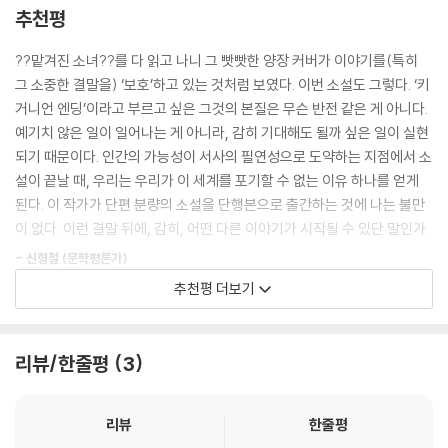
마치 지나간 시간들을 벌충하려는 듯한 광적인 흥분을 일으켰다. 그러한
추천평
현상을 더욱 부추긴 사건은 이 책이 2022년 부커상 최종후보에 등극한 것
삶에서 그토록 많은 부분이 운에 따라 결정된다는 게 그럴 만하면서도 동
이다. 원서 기준으로 116쪽에 불과한 이 책은 ‘역대 부커상 후보에 오른 가
??맡겨진 소녀??를 다 읽고 나니 그 빳빳한 양장 커버가 이야기를(특히
시에 심히 부당하게 느껴졌다.
장 짧은 작품’이라는 별칭을 얻게 되었다.
그 소중한 결말을) ‘보호’하고 있는 것처럼 보였다. 이번 소설도 그렇다. ‘키
--- pp.64-65
거니언 엔딩’이라고 부르고 싶은 그것의 본질은 무슨 반전 같은 게 아니다.
키건의 소설에 지배적인 사조가 있다면 그것은, 기꺼이 드러내지 않음과
예기치 않은 일이 일어나는 게 아니라, 감히 기대해도 될까 싶은 일이 실현
“내 말이 틀렸으면 틀렸다고 해, 빌. 그런데 내가 듣기로 저기 수녀원 그 양
효율에 대한 집착이라 할 수 있다. 그는 자신의 작업을 ‘덜어내는 작업’이라
되기 때문이다. 인간의 가능성이 서사의 필연성으로 도약하는 지점에서 소
반하고 충돌이 있었다며?”
고 일컬으며 무엇보다 간결함으로부터 기쁨을 느낀다고 고백한다. 초기작
설이 끝날 때, 우리는 우리가 이 세계를 포기할 수 없는 이유 하나를 얻게
잔돈을 받아 든 펄롱의 손에 힘이 들어갔고 시선은 걸레받이 쪽으로 떨어
부터 이어져온 이러한 성격은 주인공 빌 펄롱의 시선에서 전개되는 『이처
된다. 이 작가가 단편 분량의 소설을 단행본으로 출간하는 것에 나는 불만
져 걸레받이를 따라 방구석까지 갔다.
럼 사소한 것들』에도 드러나는데, 이토록 긴 대화나 너절한 설명을 피하는
이 없다. 이런 결말 뒤에, 감히, 어떤 다른 이야기가 시작될 수 있단 말인가.
“충돌이라고 할 건 아닌데, 네, 아침에 거기 잠깐 있었어요.”
것은 동시에 소설 속 인물을 위한 작가의 배려이기도 하다. 키건은 등장인
“내가 상관할 바는 아니지만, 거기 일에 관해 말할 때는 조심하는 편이 좋
- 신형철 (문학평론가)
물이 인정하길 꺼리는 감정들을 작가가 노출하는 것이 부적절하게 느껴진
다는 거 알지? 적을 가까이 두라고들 하지. 사나운 개를 곁에 두면 순한 개
추천평 더보기
다며 이렇게 덧붙인다. “훌륭한 글쓰기란 훌륭한 예의에 달려 있다고 믿는
가 물지 않는다고. 잘 알겠지만.”
이 소설은 클레어 키건이 쓴 ‘기억할 만한 지나침’에 관한 이야기다. 아니,
다.”
--- p.105
긴 시다. 날마다 기계적으로 전개되는 일상에 복무하는 한 사람을 멈춰 세
우는 힘은 무엇일까. 핀셋으로 뽑아낸 듯 정교한 문장들은 서로 협력하고
리뷰/한줄평
3
번역을 맡은 홍한별 역자가 설명하듯, 클레어 키건은 무수한 의미를 압축
문득 서로 돕지 않는다면 삶에 무슨 의미가 있나 하는 생각이 들었다. 그 나
조응하다 한 방에 시적인 순간을 탄생시킨다. 그것은 ‘뒤돌아보는 인간’의
해 언어의 표면 안으로 감추고 말할 듯 말 듯 조심스레 이야기하는 작가이
날을, 수십 년을, 평생을 단 한 번도 세상에 맞설 용기를 내보지 않고도 스
탄생이다. ‘가족 인간’이기를 멈추는 선택이다. 나는 단숨에 읽고 앞으로 가
다. 명시적으로 말하지 않고 미묘하게 암시하기에 독자가 두 번, 세 번, 아
리뷰
한줄평
스로를 기독교인이라고 부르고 거울 앞에서 자기 모습을 마주할 수 있나?
서 다시 읽었다. 타인에 대한 숙고가 자기 회복에 이르는 점층 구조의 신비
니 그 이상 읽어야 눈에 들어오는 것도 있다. 이 책을 추천한 신형철, 은유