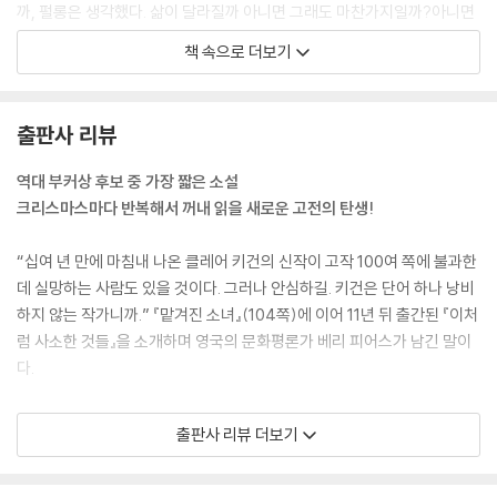
까, 펄롱은 생각했다. 삶이 달라질까 아니면 그래도 마찬가지일까?아니면
그저 일상이 엉망진창 흐트러지고 말까?
책 속으로 더보기
--- p.29
다음 날이 학교 가는 날이었는데도 그날 밤에는 아이들이 꽤 늦게까지 깨
출판사 리뷰
어 있도록 내버려두었다. 실라는 리베나 농축액을 섞어 주스를 한 주전자
만들었고 펄롱은 레이번 스토브 앞에 자리 잡고서 소다빵 조각을 긴 포크
역대 부커상 후보 중 가장 짧은 소설
에 꽂아 구웠다. 굽고 나면 아이들이 버터를 바르고 마마이트나 레몬 커드
크리스마스마다 반복해서 꺼내 읽을 새로운 고전의 탄생!
를 얹었다. 펄롱은 자기 빵을 까맣게 태워버리고는 잘 지켜보지 않고 불에
너무 가까이 갖다 댄 자기 탓이라며 그냥 먹었는데, 갑자기 무언가가 목구
“십여 년 만에 마침내 나온 클레어 키건의 신작이 고작 100여 쪽에 불과한
멍에서 울컥 치밀었다. 마치 이런 밤이 다시는 오지 않을 것 같은 느낌이 들
데 실망하는 사람도 있을 것이다. 그러나 안심하길. 키건은 단어 하나 낭비
었다.
하지 않는 작가니까.” 『맡겨진 소녀』(104쪽)에 이어 11년 뒤 출간된 『이처
--- p.35
럼 사소한 것들』을 소개하며 영국의 문화평론가 베리 피어스가 남긴 말이
다.
요즘 펄롱은 뭐가 중요한 걸까, 아일린과 딸들 말고 또 뭐가 있을까 하는 생
각을 종종 했다. 마흔을 바라보는 나이가 되었는데 어딘가로 가고 있는 것
키건은 자국 아일랜드를 비롯한 유럽에서 이미 거장의 반열에 오른 작가였
출판사 리뷰 더보기
같지도 뭔가 발전하는 것 같지도 않았고 때로 이 나날이 대체 무슨 의미가
으나, 다른 대륙으로까지는 그 명성이 채 전해지지 않았었다. 그러나 2021
있나 하는 생각을 지울 수가 없었다.
년 『이처럼 사소한 것들』이 출간되면서 미국을 비롯한 세계의 독자들에게,
--- p.44