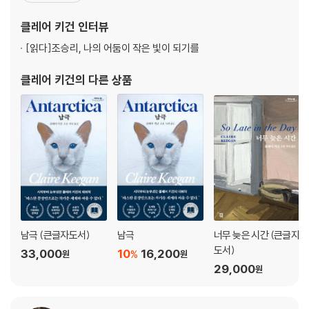
단편집인 『남극(Antarctica)』으로 루니 아일랜드 문학상과 윌리엄
클레어 키건
인터뷰
트레버상을 수상하며 화려하게 데뷔했다. 2007
[읽다]
조승리, 나의 어둠이 작은 빛이 되기를
클레어 키건
의 다른 상품
남극 (큰글자도서)
남극
너무 늦은 시간 (큰글자
도서)
33,000
10
16,200
%
원
원
29,000
원