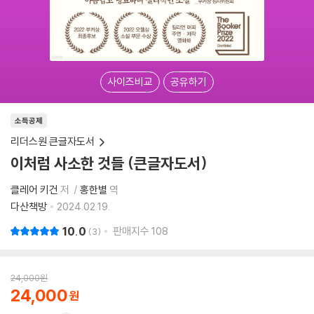
사이즈비교
공유하기
소득공제
리더스원 큰글자도서
이처럼 사소한 것들 (큰글자도서)
클레어 키건
저
홍한별
역
다산책방
2024.02.19.
10.0
판매지수
108
3
24,000
원
24,000