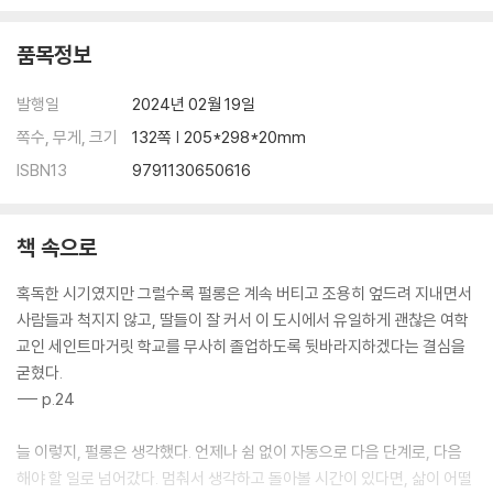
품목정보
발행일
2024년 02월 19일
쪽수, 무게, 크기
132쪽 | 205*298*20mm
ISBN13
9791130650616
책 속으로
혹독한 시기였지만 그럴수록 펄롱은 계속 버티고 조용히 엎드려 지내면서
사람들과 척지지 않고, 딸들이 잘 커서 이 도시에서 유일하게 괜찮은 여학
교인 세인트마거릿 학교를 무사히 졸업하도록 뒷바라지하겠다는 결심을
굳혔다.
--- p.24
늘 이렇지, 펄롱은 생각했다. 언제나 쉼 없이 자동으로 다음 단계로, 다음
해야 할 일로 넘어갔다. 멈춰서 생각하고 돌아볼 시간이 있다면, 삶이 어떨