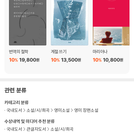
번역의 철학
계절 쓰기
마리아나
10
19,800
10
13,500
10
10,800
%
%
%
원
원
원
관련 분류
카테고리 분류
국내도서
소설/시/희곡
영미소설
영미 장편소설
수상내역 및 미디어 추천 분류
국내도서
큰글자도서
소설/시/희곡