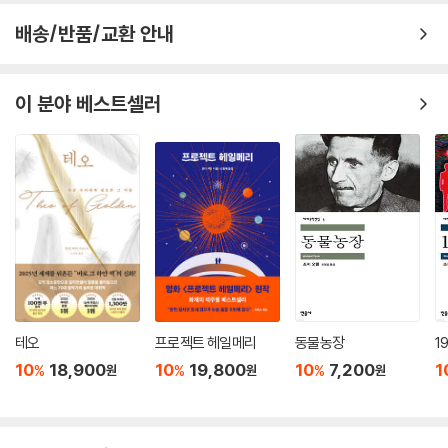
아버지는 그저 문을 잠그고 아무 말도 하지 않은 채 다음 배달을 계속했지
배송/반품/교환 안내
요.
어느 순간부터 저는 석탄 배달부의 관점에 사로잡히게 되었고 그에게 집중
이 분야 베스트셀러
했습니다. 아버지인 그가 이 사실을 지닌 채 어떻게 배달을 마치고, 하루를
보내고, 인생을 살아갈지 그리고 그가 여전히 자신을 좋은 아버지라고 여
길 수 있는지 탐구할 필요를 느꼈습니다. 저는 펄롱이라는 남자가 이 소설
이 끝난 후에도 여전히 자신을 좋은 아버지라고 여길 수 있을지 모르겠습
니다. 딸들에게 제대로 된 교육을 제공하지 못할 수도, 사업을 잃고 가족을
부양하지 못할 수도 있기 때문입니다.
저는 우리가 어떻게 대처하고, 우리 마음속에 갇혀 있는 것을 어떻게 안고
살아가는지에 관심이 있습니다. 의도적으로 여성 혐오나 가톨릭 아일랜드,
경제적 어려움, 부성 또는 보편적인 것에 대해 글을 쓰려고 한 것은 아닙니
테오
프로젝트 헤일메리
동물농장
1
다. 하지만 왜 그렇게 많은 사람이, 소녀와 여성이 수감되어 강제로 노동해
10
18,900
10
19,800
10
7,200
1
%
%
%
야 한다는 사실을 알면서도 거의 또는 아무것도 하지 않았는지에 대한 질
원
원
원
문에 답하고 싶었습니다.” _클레어 키건, 2022년 부커상 인터뷰 중에서
이렇듯 소설은 단순히 어떠한 사건 자체에 대한 고발이 아니다. 종교나 수