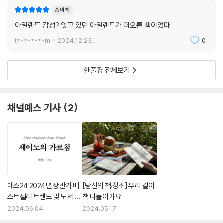
인간의 품위에 대한 클레어 키건의 확언
종이책
아일랜드 감성? 잊고 있던 아일랜드가 떠오른 책이었다.
정치적인 글을 예술로 승화시킨 작품에 수여하는 오웰상을 수상한 이 책에
는 ‘막달레나 세탁소’ 사건이 등장한다. 소설 초반에 ‘수녀원’이라는 단어가
t********m
2024.12.23.
0
나왔을 때부터 아일랜드 독자들은 이미 숨겨진 불길함을 알아챘을 것이다.
막달레나 세탁소는 18세기부터 20세기 말까지 아일랜드 정부의 협조하에
한줄평 전체보기
가톨릭 수녀원이 운영했던 시설로, 당시 ‘성 윤리에 어긋난 짓을 저지른’ 여
성들을 교화시키고 보호한다는 명분으로 설립된 곳이다. 하지만 실제로는
죄 없는 소녀들과 여자들이 그곳에 감금된 채 폭행과 성폭력, 정서적 학대
채널예스 기사
2
속에서 노역에 시달렸고 그들의 아기들 또한 방치되거나 죽임을 당했다.
무려 70여 년간 자행되어온 잔혹한 인권 유린에 대해 아일랜드 정부는 아
무런 사죄의 뜻도 표명하지 않다가 2013년이 되어서야 뒤늦은 사과문을
발표했다.
이러한 배경을 두고 『이처럼 사소한 것들』은 종종 역사소설로 비치곤 했으
나, 작가는 이 소설이 막달레나 세탁소 사건을 주제로 한 작품이라는 점에
는 완벽히 동의하지 않는다.
예스24 2024년 상반기 베
[당신의 책;장소] 우리 같이
스트셀러 트렌드 및 도서 판
책 나들이 가요
“이 책은 아버지와 함께 석탄을 배달하러 간 소년이 기숙학교의 석탄 창고
매 동향
2024.06.04.
2024.05.17.
에 갇혀 있는 또래 소년을 발견하는 이야기에서 출발하였습니다. 소년의