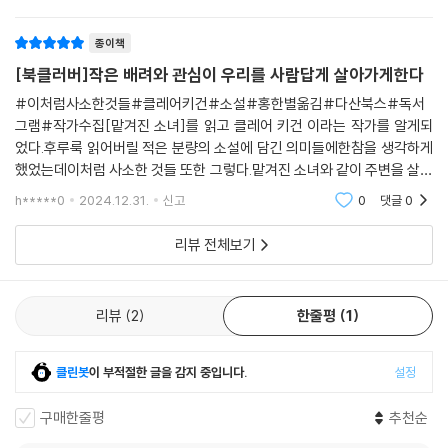
구지 1996년까지
생각하면서 하루를 마무리할 수 있는 특권을 누리고 있음을 잘 알고 있다.
그리고 이 안온한 일상을 언제든 쉽게 잃을 수 있다는 사실까지도 잊지 않
종이책
고 살아간다.
[북클러버]작은 배려와 관심이 우리를 사람답게 살아가게한다
#이처럼사소한것들#클레어키건#소설#홍한별옮김#다산북스#독서
크리스마스를 앞둔 어느 날 아침, 펄롱은 수녀원으로 석탄 배달을 나가 창
그램#작가수집[맡겨진 소녀]를 읽고 클레어 키건 이라는 작가를 알게되
고에서 한 여자아이를 발견하고 그곳에서 벌어지는 불법적인 사건의 정황
었다.후루룩 읽어버릴 적은 분량의 소설에 담긴 의미들에한참을 생각하게
을 파악하게 된다. 스스로에게 ‘서로 돕지 않는다면 삶에 무슨 의미가 있나’
했었는데이처럼 사소한 것들 또한 그렇다.맡겨진 소녀와 같이 주변을 살피
하는 질문을 던지는 데까지 생각이 이르지만, 아내를 비롯한 그를 둘러싼
게 하는 이야기나만 잘 사는 것이 아니라모두 함께 살일가도록 생각하게
h*****0
2024.12.31.
신고
0
댓글
0
세계는 평온하게 가정을 지키기 위해서는 무시할 것들은 무시해야 한다고
하는 이야기이처럼 사소한 것들
조언하며 그를 침묵하게끔 한다. 수녀원이 절대적 권력을 행사하는 마을에
리뷰 전체보기
서 안락한 삶을 누리던 펄롱은 위험이 예견된 용기를 내야 할지 아니면 딸
들과 가정을 위해 자신도 침묵해야 할지 깊은 고민에 빠진다. 그리고 그 위
태로운 갈림길 앞에서 불안과 동시에 어떤 전율을 느낀다. 모든 것을 잃을
리뷰
2
한줄평
1
수 있는 선택 앞에 움츠러든 펄롱은 마을에 흐르는 강을 오래도록 내려다
본다. 강물은 자기가 갈 길을 안다는 것, 너무나 쉽게 자기 고집대로 흘러
클린봇
이 부적절한 글을 감지 중입니다.
설정
드넓은 바다로 자유롭게 간다는 사실을 부러워하며.
구매한줄평
추천순
“우리 가운데 살아남을 것은 사랑이다.”