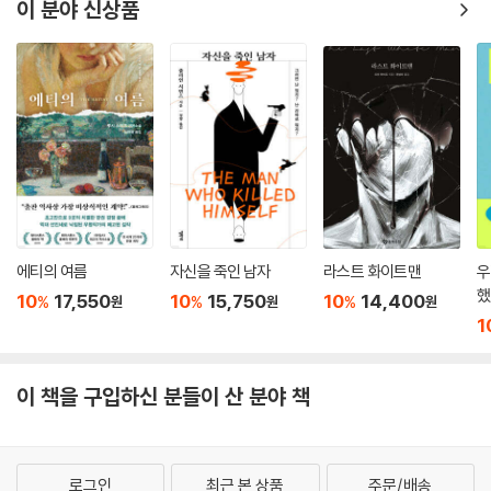
이 분야 신상품
녀원에 시선을 집중시키는 대신 주인공이 삶에서 느낀 비참함이나 감격의
순간들에 주목하는 방식으로 이야기를 풀어나간다. 사건은 단지 사회의 문
화나 환경이 한 소시민의 도덕성에 어떤 영향을 주는지 포착하기 위한 장
치로서 작용할 뿐이고, 그 안에서 개인의 내면을 뒤따라감으로써 인간의
실존적 고민과 삶의 본질에 대해 이야기한다.
하지만 드러내려고 의도하지 않았으나 드러난 것들이 의미하는 바도 없지
않다. 유럽에서 가장 완고하다고 여겨지는 가톨릭 국가인 아일랜드, 그리
고 아기 예수의 탄생을 축하하는 크리스마스가 배경이라는 점에서 이야기
의 비극은 강화된다. 그러나 그 비극 속에서 쉽게 절망하지 않고, 모두가 즐
에티의 여름
자신을 죽인 남자
라스트 화이트맨
우
거운 크리스마스를 보내고 있을 때 문밖에서 어떤 일이 벌어지고 있는지
했
10
17,550
10
15,750
10
14,400
%
%
%
원
원
원
관심을 두는 한 사람에게서 우리는 인간의 가능성에 대한 한 줄기 희망을
1
찾는다. 신형철 평론가는 이 소설의 끝에서 “우리가 이 세계를 포기할 수
없는 이유 하나를 얻게 된다”고 이야기했고, 키건 역시 이 작품이 “우리 가
운데 살아남을 것은 사랑이다.”라는 영국 시인 필립 라킨의 말에 응답하는
이 책을 구입하신 분들이 산 분야 책
책이 되길 바란다고 밝혔다. 펄롱의 사랑이 어디서 흘러와 어디로 흘러가
는지를 생각해보면 “거대한 휴머니즘을 이 작은 책 한 권에 압축해놓았다.
(《파이낸셜 타임스》)”라는 말이 결코 과장이 아님을 알게 될 것이다. 한 개
로그인
최근 본 상품
주문/배송