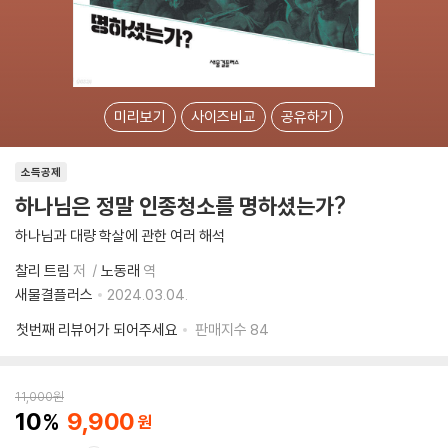
미리보기
사이즈비교
공유하기
소득공제
하나님은 정말 인종청소를 명하셨는가?
하나님과 대량 학살에 관한 여러 해석
찰리 트림
저
노동래
역
새물결플러스
2024.03.04.
첫번째 리뷰어가 되어주세요
판매지수
84
11,000
원
10
9,900