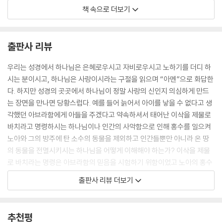
아시리아인들은 종종 적의 지도자들을 말뚝에 매달아 처형했다. 아슈르바
책 속으로 더보기
니팔(Ashurbanipal)은 일단의 반역자들에게 자기 아버지의 뼈들을 부수
도록 강요했는데, 그 사실이 그의 부조들 중 하나에 예시되었을 수도 있다.
이 고문 배후의 목적은 다른 나라들에 반역하면 그들의 운명도 마찬가지일
출판사 리뷰
터이니 반역하지 말라고 경고하는 것이었다. 그러나 우리가 2장에서 살펴
보는 바와 같이 적을 근절하는 일은 드물었다. 정복의 정치적 결과는 다양
우리는 성경에서 하나님은 은혜로우시고 자비로우시고 노하기를 더디 하
했다. 때로는 지속적인 정치적 함의는 없이 단순히 약탈이나 보복을 위해
시는 분이시고, 하나님은 사랑이시라는 구절을 읽으며 “아멘”으로 화답한
공격했다. 그러나 좀 더 강한 나라가 그들이 정복한 영토에 더 큰 영향력을
다. 하지만 성경의 곳곳에서 하나님이 정말 사랑의 신인지 의심하게 만드
발휘하는 때도 있었다. 첫 번째 단계는 정복당한 왕에게 종주-봉신 관계에
는 장면을 만나면 당황스럽다. 예를 들어 늙어서 아이를 낳을 수 없다고 생
들어오도록 강제하는 것이었다. 이 관계에서 종주(정복한 왕)는 봉신(정
각했던 아브라함에게 아들을 주겠다고 약속하셔서 태어난 이삭을 제물로
복당한 왕)을 보호할 것을 약속하고 봉신은 공물을 바칠 것을 약속했다. 봉
바치라고 명령하시는 하나님이나 인간의 사악함으로 인해 홍수를 일으켜
신이 배신할 경우 다음 단계는 종주의 요구를 좀 더 고분고분하게 따를 다
노아와 그의 방주에 탄 소수의 동물을 제외하고 인간들뿐만 아니라 온 땅
른 왕으로 교체하는 것이었다. 어떤 지역이 계속 반역할 경우 그 지역은 제
의 동물을 전멸시키시는 하나님을 어떻게 이해해야 하는가? 이삭을 제물
국의 한 지방(province)으로서 종주의 직접적인 감독하에 놓일 수도 있
로 바치라는 명령은 아브라함의 믿음을 시험하기 위함이었고 노아의 홍수
었다. 요컨대 고대 근동의 왕들이 전쟁 이야기들을 꾸며내지는 않은 것으
는 극악무도한 죄에 대한 처벌이었다고 이해한다고 하더라도 여호수아 시
출판사 리뷰 더보기
로 보이지만, 그들은 확실히 그 사건의 부정적인 측면들을 경시하고 자기
대에 가나안 족속을 모두 죽이라는 명령은 어떻게 이해해야 하는가? 그들
와 자기의 신들을 찬미하는 측면들을 강조하는 수사학적 윤색을 통해 설명
은 진멸되어도 마땅할 만큼 다른 민족들보다 훨씬 사악했는가?
했으며, 그들이 이룬 승리의 정도에 관해 과장법을 사용했다.
추천평
--- 「1장 고대 근동에서의 전쟁」 중에서
이 곤란한 문제를 정면으로 다루는 저자는 가나안 족속의 진멸 명령 문제