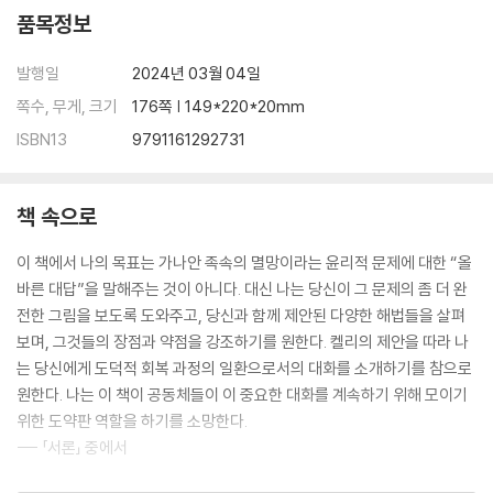
품목정보
발행일
2024년 03월 04일
쪽수, 무게, 크기
176쪽 | 149*220*20mm
ISBN13
9791161292731
책 속으로
이 책에서 나의 목표는 가나안 족속의 멸망이라는 윤리적 문제에 대한 “올
바른 대답”을 말해주는 것이 아니다. 대신 나는 당신이 그 문제의 좀 더 완
전한 그림을 보도록 도와주고, 당신과 함께 제안된 다양한 해법들을 살펴
보며, 그것들의 장점과 약점을 강조하기를 원한다. 켈리의 제안을 따라 나
는 당신에게 도덕적 회복 과정의 일환으로서의 대화를 소개하기를 참으로
원한다. 나는 이 책이 공동체들이 이 중요한 대화를 계속하기 위해 모이기
위한 도약판 역할을 하기를 소망한다.
--- 「서론」 중에서