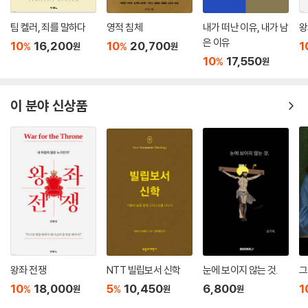
할 것이다.
로니아에게 멸망당했다)는 식으로 설명한다.
저자의 의도는 이 문제에 대하여 옳은 해답을 논증하는 것이 아니다. 이 문
팀 켈러, 죄를 말하다
영적 침체
내가 떠난 이유, 내가 남
왕
제에 대하여 더 깊이 생각하고 다양한 해법을 더 잘 이해하기를 바랄 뿐이
앞서 언급된 바와 같이 전쟁에서의 잔학 행위는 확실히 고대 근동 전쟁의
은 이유
이 책의 저자는 첫 번째 견해는 명백히 거부하지만, 다른 세 가지 입장 중
10
16,200
10
20,700
1
%
%
다. 가나안 족속의 멸절 문제는 구약학의 아킬레스건에 해당한다. 이 책은
원
원
일부였는데, 이로 말미암아 그 사건들을 대량 학살이라고 부르는 학자들도
어느 하나의 “정답”을 제시하지는 않는다. 그 대신 각각의 입장이 지닌 장
10
17,550
%
원
이 문제를 이해하고 변증하는 데 적절한 도움과 안내가 되어 줄 것이다.
있다. 그러나 놀랍게도 적의 진멸과 민간인 살해는 드물었다. 이는 표준적
단점을 공정하게 제시하시하면서, 각각의 입장이 어떻게 성호보완되어야
- 차준희 (한세대학교 구약학 교수, 한국구약학연구소 소장)
인 전쟁 관행이 아니었다. 구약성경 외에 알려진 소수의 사례에는 마리 문
할지 그 과제를 독자들의 판단에 맡긴다. 하지만 이 책은 성경에 기록된, 가
서(Mari letters)에 기록된 야일라눔 부족의 살해, 히타이트가 정복한 도
이 분야 신상품
나안 족속을 모두 죽이라고 명령하시는 하나님과 그 명령에 순응해 가나안
시들을 폭풍 신에게 바친 사건, 메사 석비에 기록된 모압의 이스라엘인 살
시의적절한 주제에 대한 주요 관점을 검토하는 이 책은 독자에게 그 문제
족속을 멸망시키는 이스라엘의 폭력이 현대인의 가치와 사고방식에 큰 걸
해, 아시리아 왕 아슈르나시르팔의 텔라 부족 살해, 센나케리브 치하의 아
를 고려하기 위한 귀중한 통찰을 제공한다. 특히 가나안 족속들과의 전쟁
림돌이 되며, 많은 그리스도인이 이 문제로 고민하고 많은 비그리스도인이
시리아인들의 바빌론 성 파괴가 포함된다.
에서 나타난 성경의 하나님의 폭력이라는 신학적 문제에 관심이 있는 사람
이 문제 때문에 기독교 신앙을 가지지 못한다는 점을 인정하고 이 문제를
이라면 이 책에서 유익을 얻을 것이다.
정직하고 진지하게 다룬다는 점에서 큰 의의가 있다. 특별히 이 주제에 관
히타이트가 빼앗은 도시들을 봉헌한 사건(사실 사람은 아무도 살해당하지
- 리처드 S. 헤스 (덴버 신학교 교수)
련한 방대한 논의의 지형들을 짧은 시간 안에 개관할 수 있다는 점에서 확
않았다)은 문화적 대량 학살을 포함하는 좀 더 넓은 정의에만 들어맞을 것
실한 장점을 갖는다. 성경에 나타난 하나님의 폭력성 문제로 고민해 본 사
이다. 그러나 다른 사건들?메사, 야일라눔 부족, 아슈르나시르팔, 센나케
람이라면 반드시 읽어야 할 책이다.
이 책은 박식하고 사려 깊은 논의다. 대체로 열띤 논란이 벌어지고 있는 분
리브와 연결된 사건들?은 표준적인 정의에 따른 대량 학살로 여겨질 수 있
야에서 트림은 밝은 빛을 비춰준다.
다. 아시리아 제국의 사례에서 볼 수 있듯이 고대 때 집단들은 다르게 생각
- R. W. L. 모벌리 (더럼 대학교 교수)
되었기 때문에, 이런 명백한 중첩에도 불구하고 그 사건들을 대량 학살과
왕좌 전쟁
NTT 빌립보서 신학
눈에 보이지 않는 것.
그
동일시하는 데는 문제가 있다. 아시리아인들은 확실히 다른 집단에 속한
10
18,000
5
10,450
6,800
1
%
%
원
원
원
트림은 고대 근동에서의 전쟁에 대한 전문적인 지식을 바탕으로 이 난처한
사람들을 죽였지만, 그들이 그 사람들이 다른 집단에 속했기 때문에 죽인