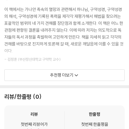
를 제대로 이해하기 위해서는 우선 고대 근동의 전쟁과 대량 학살 및 “헤
이 책에서는 가나안 족속의 멸망과 관련해서 하나님, 구약성경, 구약성경
유대인 대학살이 유일한 대량 학살이었던 것은 아니다. 대량 학살은 널리
렘”, 그리고 가나안 족속에 관한 배경 지식이 필요하다고 말하면서 이 주제
의 해석, 구약성경에 기록된 폭력을 제각각 재평가해서 해법을 찾으려는
두 범주로 나뉠 수 있다. 첫째, 식민지의 대량 학살에서 침략자들이 다른 곳
들을 자세히 다룬다. 그러고 나서 이 문제에 접근하는 다음과 같은 네 가지
포괄적인 범위의 네 가지 견해를 장단점과 함께 소개한다. 이 책은 어느 한
에 가 그곳 사람들을 멸절시키고 흔히 그들의 땅을 빼앗았다. 그런 예로는
방법을 소개하고 각각의 접근법에 대해 평가한다.
관점에 편향된 결론을 내려주지 않는다. 이에 따라 저자는 의도적으로 독
스페인의 신세계 정복과 1567-1598년 일본의 조선(현재의 대한민국)
1. 하나님을 재평가하기(4장): 하나님은 선하시지 않다.
자들의 독서 과정을 촉발하여 고민하게 만든다. 책을 자세히 읽고 각각의
침략, 1165-1603년 영국의 아일랜드 정복, 영국의 북아메리카와 호주 식
2. 구약성경을 재평가하기(5장): 구약성경은 충실한 기록이 아니다.
견해를 바탕으로 진지하게 토론해 갈 때, 새로운 깨달음에 이를 수 있을 것
민지화 등이 있다. 특히 중요한 식민지의 대량 학살은 1904년에 일어난 독
3. 구약성경의 해석을 재평가하기(6장): 구약성경은 대량 학살과 비슷한
이다.
일의 남서 아프리카 헤레로 부족 학살이었는데, 그것은 유대인 대학살 때
사건을 묘사하지 않는다.
의 독일의 관행에 대한 선례를 제공했다.
- 김정훈 (부산장신대학교 구약학 교수)
4. 구약성경에 기록된 폭력을 재평가하기: 구약성경에 기록된 가나안 족속
북아메리카의 식민지화에서는 질병이 아메리카 원주민들의 주된 사망 원
의 대규모 살해는 역사에서 그때에만 허용되었다.
인이었다. 때로는 유럽인들에 의해 아메리카 원주민들 사이에 의도적으로
이 책의 가장 큰 의의는 가나안 족속들의 멸망을 명하는 하나님과 그것에
추천평 더보기
질병이 퍼트려졌기 때문에 그것은 전적으로 우연에 의한 것은 아니었다.
응답하는 이스라엘의 가나안 정복 전쟁에 분명히 현대인들의 다원주의적
하나님은 선하지 않으며 따를 가치가 없다는 첫 번째 견해는 특히 리처드
다른 죽음들은 그들의 거주 지역의 파괴와 그들의 전통적인 고향으로부터
가치, 문화 이해, 그리고 평화 애호 사상에 큰 걸림돌이 되는 문제가 있다는
도킨스 등 신무신론자들의 주장으로서 이 견해는 신을 완전히 거부함으로
의 추방에 기인했다. 그중 가장 유명한 사건은 미국 정부가 체로키족 등을
점을 인정한 데 있다. 동시에 고대 근동의 전쟁 관습과 민족 수호신들의 토
리뷰/한줄평
0
써 신적 폭력의 문제를 명확하게 해결한다는 장점이 있다. 하지만 성경과
미국의 남동부에서 다른 곳으로 강제로 이주시킨 눈물의 길(Trail of Tea
지쟁탈 전쟁 관습의 빛 아래서 구약성서의 전쟁 기사를 바라보려는 태도
하나님을 믿는 그리스도인으로서는 이 견해를 채택할 수 없을 것이다. 두
rs)이었는데, 그때 이주당한 원주민의 1/3이 이동 중에 죽었다. 마지막으
또한 좋은 해석학적인 시도다.
번째 견해에서는 가나안 정복 전쟁 때 대량 학살이 일어나지 않았는데 후
리뷰
한줄평
로, 아메리카 원주민을 근절하다시피 한 학살이 드물지 않았다. 1864년에
대에 대량 학살이 일어난 것처럼 지어냈다거나, 대량 학살이 악하므로 설
- 김회권 (숭실대학교 기독교학과 교수)
일어난 샌드 크리크 학살은 특별히 잔인했던 것으로 유명한데 그때 대다수
령 그 기록이 성경에 등장하더라도 우리가 그것을 거부해야 한다거나, 하
첫번째 리뷰어가
첫번째 한줄평을
가 여성과 아동이었던 샤이엔족과 아라파호족 수백 명이 살해당하거나 수