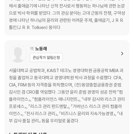
에서 출애굽기에 나타난 신적 전사로서 행동하는 하나님에 관한 논문
으로 박사 학위를 받았다. 그의 관심 분야는 고대 근동의 전쟁, 구약성
경에 나타난 하나님의 윤리와 관련된 어려운 주제, 출애굽기, J. R. R.
톨킨(J. R. R. Tolkien) 등이다.
역
노동래
관심작가 알림신청
서울대학교 공법학과, KAIST 테크노 경영대학원 금융공학 MBA 과
정을 졸업하고 동국대학교 경영대학원 박사 과정을 수료했다. CFA,
CIA, FRM 등의 자격증을 취득했으며, (전)동양종합금융증권 준법
감시인 겸 CRO를 역임했다. 그동안 윤리 준법 경영의 성공 전략 『컴
플라이언스』, 『컴플라이언스 매니지먼트』, 『내부 감사와 리스크 관리
프로세스』, 『리스크 관리 펀드멘탈』, 『거버넌스 리스크 관리 컴플라
이언스』, 『전사 리스크 관리』, 『비즈니스 윤리와 지속가능경영』, 『내
부 감사 품질 관리』 등을 우리말로 옮겼다.