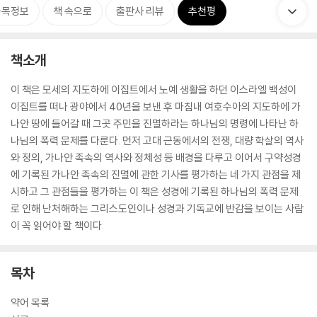
품목정보
책 속으로
출판사 리뷰
추천평
책소개
이 책은 모세의 지도하에 이집트에서 노예 생활을 하던 이스라엘 백성이
이집트를 떠나 광야에서 40년을 보낸 후 마침내 여호수아의 지도하에 가
나안 땅에 들어갈 때 그곳 주민을 진멸하라는 하나님의 명령에 나타난 하
나님의 폭력 문제를 다룬다. 먼저 고대 근동에서의 전쟁, 대량 학살의 역사
와 정의, 가나안 족속의 역사와 정체성 등 배경을 다루고 이어서 구약성경
에 기록된 가나안 족속의 진멸에 관한 기사를 평가하는 네 가지 관점을 제
시하고 그 관점들을 평가하는 이 책은 성경에 기록된 하나님의 폭력 문제
로 인해 난처해하는 그리스도인이나 성경과 기독교에 반감을 보이는 사람
이 꼭 읽어야 할 책이다.
목차
약어 목록