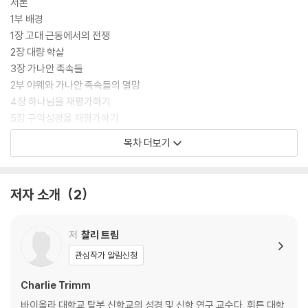
서론
1부 배경
1장 고대 근동에서의 전쟁
2장 대량 학살
3장 가나안 족속들
2부 야웨와 가나안 족속들의 멸망
4장 하나님을 재평가하기
5장 구약성경을 재평가하기
6장 구약성경의 해석을 재평가하기
목차 더보기
7장 구약성경에 기록된 폭력을 재평가하기
결론
참고 문헌
저자 소개
2
저
찰리 트림
관심작가 알림신청
Charlie Trimm
바이올라 대학교 탈봇 신학교의 성경 및 신학 연구 교수다. 휘튼 대학