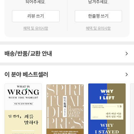
되어주세요.
남겨주세요.
나님은 가나안 족속의 군사력을 약화시키라는 명령만 내리셨는데 이스라
출애굽기를 연구하며 “전사로서 야웨 하나님”이란 논문으로 박사학위를
족을 절단당했다.
엘 백성이 하나님의 명령을 오해해서 지나치게 행동했다는 식으로 설명한
취득한 찰리 트림은 여세를 몰아 가나안족 멸절에 관한 간결하고도 통찰력
리뷰 쓰기
한줄평 쓰기
다. 요컨대 두 번째 견해를 옹호하는 학자들은 구약성경의 내러티브들을
있는 책을 써냈다. 대답 대신 고민하게 하는 수많은 질문을 불러내는 책이
대량 학살의 두 번째 범주는 내부의 대량 학살이다. 이 범주의 대량 학살의
문자적으로 읽고 그 내러티브들이 대량 학살에 대한 묘사를 포함한다고 믿
다. 성서해석의 중요성과 어려움을 진솔하게 드러낸다. 진지하게 읽어야
양상은 좀 더 강력한 그룹이 자기들의 내부에서 덜 강한 그룹을 대대적으
혜택 및 유의사항
혜택 및 유의사항
는 경향이 있지만, 구약성경에 역사적 오류나 윤리적 오류가 포함되어 있
하는 책이다.
로 죽이는 것이다. 이러한 학살의 유명한 예로는 제1차 세계대전 때 튀르키
다고 보기 때문에 이 견해에서는 성경의 무오류성 교리가 약화된다.
- 류호준 (백석대학교 신학대학원 은퇴 교수)
예가 약 100만 명의 아르메니아인들과 다른 그리스도인들?아시리아인들
과 그리스인들?을 학살한 사례가 있다. 제안된 많은 정의는 대략 좀 더 엄
세 번째 견해에서는 그 텍스트들에 기록된 사건들이 대량 학살이 아니라고
배송/반품/교환 안내
격한 정의와 좀 더 느슨한 정의의 연속선(spectrum)에 위치할 수 있으
“폭력에 연루되신 하나님”이라는 이미지는 난감한 주제임이 틀림없다. 특
주장함으로써 그 텍스트들의 폭력성을 완화하려고 한다. 이 견해에서는 가
며, 정의의 목적과 부분적으로 관계가 있다. 좀 더 제한적인 정의들은 대규
히 현대 그리스도인에게는 더욱 그러하다. 야웨 하나님에 대한 편견과 오
나안 족속을 진멸하라는 명령은 우리의 마음속에 있는 일곱 가지 악을 몰
모 살해에 초점을 맞추며, 흔히 누군가를 대량 학살 혐의로 기소할 목적의
해에 사로잡힐 것인가? 아니면 구약성경을 통해 자신을 계시하신 그분을
이 분야 베스트셀러
아내라는 명령이라거나 “헤렘”은 하나님 사랑의 반대쪽 측면이라거나, 가
법률적인 맥락에서 사용된다. 제한을 덜 두는 정의들은 다양한 사건을 비
새롭고 낯선 얼굴로 만날 것인가? 신학적 호기심과 시대적 필요와 도전 모
나안 족속의 물리적 진멸이 아니라 정체성 제거라거나, 실상은 소규모 살
교하기를 원하는 학자들에 의해 사용된다. 그들에게는 대규모 살해보다 좀
두를 이 얇은 책에 아우른 트림의 고민과 혜안도 우리가 주목하여 살펴보
상과 파괴만 일어났는데 대규모 살상이 있었던 것처럼 과장되었다는 식으
더 많은 사건이 포함되어야 좀 더 안전한 학문적 관찰을 위한 대규모 데이
아야 할 사항이다. 평소 이 문제를 진지하게 인식하고 물음을 가져온 평신
로 설명한다. 네 번째 견해에서는 성경에 기록된 사건들이 다양한 이유로
터베이스와 향후 대량 학살을 방지하기 위한 더 큰 통찰을 얻는 데 도움이
도들은 물론이거니와 신학생들과 목회자들에게 자세히 그리고 반복해서
정당화된다고 본다. 이 입장을 취하는 학자들은 그런 문제는 하나님의 주
된다. 문화적 항목들의 파괴?예컨대 도서관 폭파?가 “문화적 대량 학
읽고 또 읽어 보기를 기꺼이 추천한다.
권에 속하는 신비이기 때문에 우리가 그분의 길을 이해하지 못한다거나,
살”로 불려야 하는지에 관한 논쟁은 그 연속선의 양쪽 극단 사이의 대조에
가나인 족속이 사악했다거나, 가나안 땅은 이스라엘 백성이 거주할 신성한
- 주현규 (백석대학교 신학대학원 구약학 교수)
대한 한 가지 예다. 좀 더 제한적인 정의들은 그런 사건들을 대량 학살 논의
땅이기에 그곳에서 악이 존재해서는 안 된다(이스라엘 백성도 그들의 사
에서 제외하는 경향이 있는 반면 좀 더 넓은 정의들은 그런 사건들을 포함
악함으로 말미암아 북왕국 이스라엘은 아시리아에게, 남왕국 유다는 바빌
이 책은 구약성경에 나오는 가나안 족속의 멸망 문제를 심도 있게 다룬다.