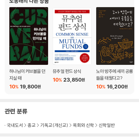
노동래
의 다른 상품
하나님이 커브볼을 던
뮤추얼 펀드 상식
노아 방주에 새끼 공룡
지실 때
들을 태웠다고?
10
23,850
%
원
10
19,800
10
16,200
%
%
원
원
관련 분류
국내도서
종교
기독교(개신교)
목회와 신학
신학일반