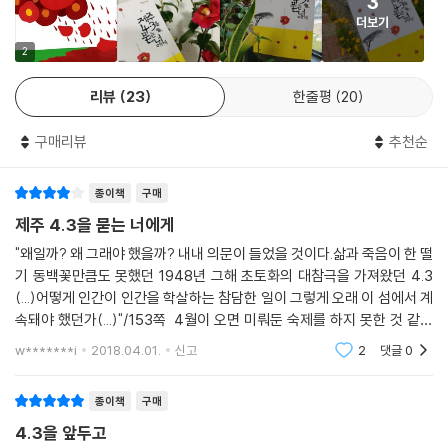
3
더보기
2
리뷰
23
한줄평
20
구매리뷰
추천순
종이책
구매
제주 4.3을 묻는 너에게
"왜일까? 왜 그래야 했을까? 내내 의문이 들었을 것이다.삶과 죽음이 한 떨
기 동백꽃만큼도 못했던 1948년 그해 초토화의 대참극을 가져왔던 4.3
(...)어떻게 인간이 인간을 학살하는 참담한 일이 그렇게 오래 이 섬에서 계
속돼야 했던가(...)"/153쪽 4월이 오면 미뤄둔 숙제를 하지 못한 것 같아
마음 한켠이 언제나 불편했다.올해는 기필코 한 권이라도 읽어야지 라고
w*******i
2018.04.01.
신고
2
댓글
0
수없이 다짐했던
종이책
구매
4.3을 앞두고