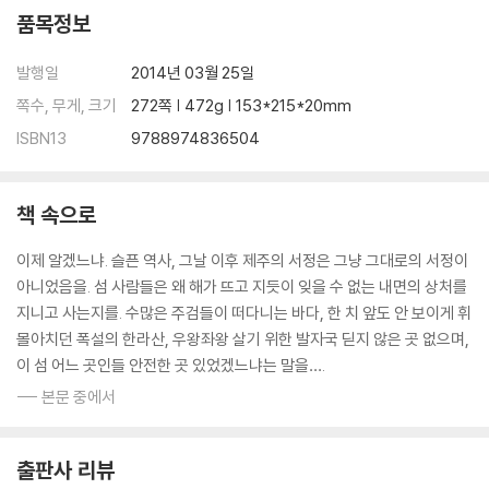
아이들은 시든 꽃잎처럼
품목정보
아이를 가슴에 묻은 여인들
지독한 슬픔
발행일
2014년 03월 25일
만삭의 여인들, 그 숨죽인 고통
쪽수, 무게, 크기
272쪽 | 472g | 153*215*20mm
생애 가장 길었던 날의 기억
ISBN13
9788974836504
09 4·3 그 후
끝나지 않은 4·3, 그 후유증
책 속으로
고문, 삶을 비틀다
그래도 희망의 얼굴은 있었다
이제 알겠느냐. 슬픈 역사, 그날 이후 제주의 서정은 그냥 그대로의 서정이
아니었음을. 섬 사람들은 왜 해가 뜨고 지듯이 잊을 수 없는 내면의 상처를
다시 봄날에 글을 마치며
지니고 사는지를. 수많은 주검들이 떠다니는 바다, 한 치 앞도 안 보이게 휘
구덩이에 묻힌 진실
몰아치던 폭설의 한라산, 우왕좌왕 살기 위한 발자국 딛지 않은 곳 없으며,
평화와 인권의 세기를 나가는 여정
이 섬 어느 곳인들 안전한 곳 있었겠느냐는 말을….
마침내 국가가 답한 4·3희생자추념일
--- 본문 중에서
제주 섬, 평화의 근거지
다시 봄날에… 슬픔 뒤의 미소를 떠올리며
출판사 리뷰
참고 문헌