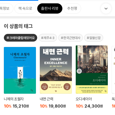
목정보
책 속으로
출판사 리뷰
추천평
이 상품의 태그
#크레마클럽에있어요
#제주4·3
#한국근현대사
#알쓸신잡
니체의 초월자
내면 근력
오디세이아
독
10
15,210
10
19,800
10
24,300
1
%
%
%
원
원
원