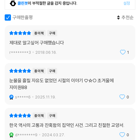
클린봇
이 부적절한 글을 감지 중입니다.
설정
구매한줄평
추천순
종이책
구매
제대로 알고싶어 구매했습니다
r********3
2018.06.16.
1
종이책
구매
눈물을 흘릴 자유도 없었던 시절의 이야기 ♡☆○ 초겨울에
자미원88
s*****6
2025.11.19.
0
종이책
구매
한국 역사의 고통과 잔혹함의 집약인 사건. 그리고 친절한 교양서.
d********9
2024.03.27.
0