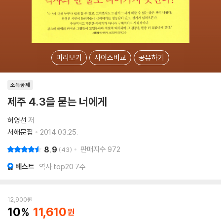
미리보기
사이즈비교
공유하기
소득공제
제주 4.3을 묻는 너에게
허영선
저
서해문집
2014.03.25.
8.9
판매지수
972
43
베스트
역사 top20 7주
12,900
원
10
11,610