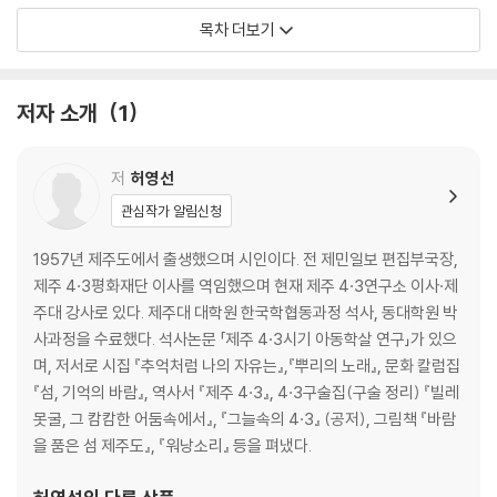
대한민국 국민이었으나 국민이 아니었던 그 시절,
대흉년, 넘기 힘든 보릿고개
목차 더보기
수없는 꽃목숨들이 참혹하게 떠났습니다.
잊어라, 지워라, 속솜허라(조용히 해라)
02 폭풍 전야
강요당한 망각의 역사가
관덕정 광장을 울린 총성
저자 소개
1
마침내 왜곡의 무덤을 뚫고 나와 파도처럼 솟구칩니다.
총파업!
4·3은 그토록 찾고자 했던 제주도의 70년 진실입니다.
탄압, 저항의 불꽃
이 땅의 분단을 원치 않던 마지막 목소리입니다.
저
허영선
이제 70년, 4·3은 반드시 정의로운 해결을 위해 나가야 할,
03 폭풍 속으로
관심작가 알림신청
대한민국의 엄정한 역사입니다.”
1948년 4월 3일!
‘메이데이’
1957년 제주도에서 출생했으며 시인이다. 전 제민일보 편집부국장,
‘살암시민, 살아진다’는 제주 민중이
제주 4·3평화재단 이사를 역임했으며 현재 제주 4·3연구소 이사·제
온몸으로 써내려간 ‘4·3’ 연대기
04 잠 못 이루는 섬
주대 강사로 있다. 제주대 대학원 한국학협동과정 석사, 동대학원 박
거역하는 한라산
사과정을 수료했다. 석사논문 「제주 4·3시기 아동학살 연구」가 있으
《제주4·3을 묻는 너에게》는 쉽게 읽히는 책이 아니다. 어려워서가 아니다.
섬은 캄캄한 요새, 해안선을 봉쇄하라
며, 저서로 시집 『추억처럼 나의 자유는』,『뿌리의 노래』, 문화 칼럼집
오히려 시인인 지은이가 지극히 쉬운 문체로, 말하듯이 독자들에게 들려주
포고령 “해안선으로부터 5킬로미터!”
『섬, 기억의 바람』, 역사서 『제주 4·3』, 4·3구술집(구술 정리) 『빌레
는 4·3이야기다. 하지만 한 자, 한 줄, 한 쪽을 허투루 지나치기가 어려운
젊은 것이 죄
못굴, 그 캄캄한 어둠속에서』, 『그늘속의 4·3』 (공저), 그림책 『바람
깊이를 글의 안팎에 담고 있다. 지은이는 4·3의 발단과 전개, 그 끝나지 않
을 품은 섬 제주도』, 『워낭소리』 등을 펴냈다.
은 역사를 섬 사람들에게 바짝 다가가 그들의 목소리, 몸짓 심지어 침묵까
05 아, 슬픈 중산간
지도 담아냈다. 지은이 역시 그들 중 한 명이기에 독자는 더 가슴 저미는 생
초토화 작전, 중산간 마을 휩쓸다0