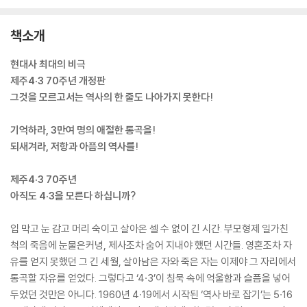
책소개
현대사 최대의 비극
제주4·3 70주년 개정판
그것을 모르고서는 역사의 한 줄도 나아가지 못한다!
기억하라, 3만여 명의 애절한 통곡을!
되새겨라, 저항과 아픔의 역사를!
제주4·3 70주년
아직도 4·3을 모른다 하십니까?
입 막고 눈 감고 머리 숙이고 살아온 셀 수 없이 긴 시간. 부모형제 일가친
척의 죽음에 눈물은커녕, 제사조차 숨어 지내야 했던 시간들. 영혼조차 자
유를 얻지 못했던 그 긴 세월, 살아남은 자와 죽은 자는 이제야 그 자리에서
통곡할 자유를 얻었다. 그렇다고 ‘4·3’이 침묵 속에 억울함과 슬픔을 넣어
두었던 것만은 아니다. 1960년 4·19에서 시작된 ‘역사 바로 잡기’는 5·16