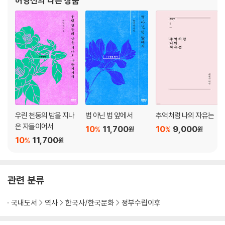
허영선
의 다른 상품
생함을 느낄 것이다.
계엄령!
저자는 8년 전 ‘민주화운동기념사업회’에서 출간되어 일본과 중국에서도
동백꽃 목숨들
번역 출간된 《제주4·3》에 더하여 집단 학살의 증언과, 특히 역사의 혼돈
일본으로 떠나는 사람들
속에서 가장 피해를 입은 아이들과 여성들이 당한 고통을 증언과 함께 깊
일본에서 돌아와 죽은 사람들, 떠난 사람들
이 있게 다루었다. 또한 강요배 화백의 ‘4ㆍ3 연작’ 가운데 여러 작품이 들
영원처럼 길었던 겨울
어 있어, 그날의 참혹함과 억울함을 생생하게 더해준다.
하지만 이 책은 그들의 목소리에만 의존해 쓰인 것은 아니다. 4·3은 역사
06 한국전쟁의 회오리
이기에 해방 전후의 역사적 상황을 별면으로 붙이는 친절도 잊지 않았다.
예비검속, 되살아난 광풍
더욱이 온 섬이 학살터라 해도 지나친 말이 아닌 제주도의 4·3유적지를 자
수형인, 행방불명된 사람들
우린 천둥의 밤을 지나
법 아닌 법 앞에서
추억처럼 나의 자유는
분자분 동행하며 ‘그날’을 설명해주는 부록도 책 뒤쪽에 있다. 이를 알지 못
한라산의 빗장 열리다
온 자들이어서
10
11,700
10
9,000
%
%
원
원
하면 우리들은 학살터 위에서 골프를 치고, 기업 수련회를 열고, 신혼여행·
두 얼굴의 미국
10
11,700
%
원
효도관광·걷기여행을 하는 셈이다. ‘모르는 것이 죄’가 되는 것은 그리 멀리
있는 남의 일이 아니다. ‘역사는 교과서에 있는 것이 아니라 길 위에 있
07 집단학살, 증언들
다’는 말이 새삼 떠오르게 하는 책. ‘내일’이 ‘오늘’, ‘어제’를 묻는다면, 우리
“차마 사람이 사람을 죽이랴”
관련 분류
는 주저함 없이 ‘4·3’을 들려줘야 한다. 《제주4·3을 묻는 너에게》는 그런
광풍, 사라진 사람들
책이다.
아! 북촌리, 통곡할 수 없는 슬픔
국내도서
역사
한국사/한국문화
정부수립이후
08 아동과 여성, 그 숨죽인 고통