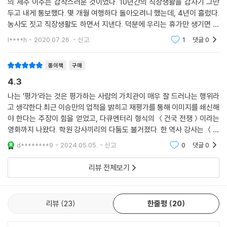
의 제주 이주는 갑작스러운 것이었다. 10년간의 직장생활을 갑자기 그만
두고 내게 통보했다. 몇 개월 여행하다 돌아오려니 했는데, 4년이 흘렀다.
농사도 짓고 직장생활도 하면서 지낸다. 덕분에 우리는 휴가만 생기면 제
주도로 날아간다. 8번 다녀왔다. 가기 전에는 비싸고 복잡한 곳이라고 생
l****h
2020.07.26.
신고
1
댓글
0
각했다. 하지만
종이책
구매
4.3
나는 ’평가‘라는 것은 평가하는 사람의 가치관이 매우 잘 드러나는 행위라
고 생각한다.최근 이승만의 업적을 밝히고 재평가를 통해 이미지를 쇄신해
야 한다는 주장이 힘을 얻었고, 다큐멘터리 형식의 ＜건국 전쟁＞이라는
영화까지 나왔다. 학원 강사끼리의 다툼도 불거졌다. 한 역사 강사는 ＜건
국 전쟁＞을 옹호한다고 논란이 되기도 했다. 그리고 4월 3일이 됐다. 대
d********9
2024.05.05.
신고
0
댓글
0
통령은 4.3 추념
리뷰 전체보기
리뷰
23
한줄평
20