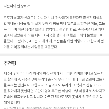
제주 4·3 주요 일지
지은이의 말 중에서
4·3 답사기_4·3의 흔적을 따라 걷는다
지은이의 말
오로지 살고자 산으로만 다니다 보니 ‘산사람’이 되었다던 중산간 마을의
할머니도 세상을 떴다. 살기 위해 이 땅을 떠나 일본으로 향하던 이들, 그들
은 떠나며 어떤 생각을 했을까. 캄캄하고 불안한 항로, 똑딱선을 타고 가며
얼마나 떨었는가. 쓰는 내내 그 시국을 살아내야 했던 그해의 눈빛들이 떠
올랐다. 그럼에도, 4·3은 미래 세대, 후손들을 위한 희망이어야 한다며 힘
겨운 기억을 꺼내는 사람들을 떠올렸다.
추천평
제주4·3이 우리나라 역사의 여정 전체에서 어떠한 의미를 지니고 있는지
를 찾아내고, 제주4·3이 우리의 존재와 우리의 미래에 어떤 연관이 있는지
를 우리는 발견해내야 합니다. 지금이라도 우리가 그 역사적 진실의 의미
를 찾아내지 못한다면, 3만여 명의 무고한 희생이 그냥 허공에서 사라지고
땅속에 파묻혀버리고 맙니다. 아무런 열매도 맺지 못하게 될 것임을 기억
해야 합니다.
- 강우일 (주교, 천주교제주교구장, 천주교주교회의 의장)