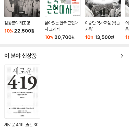
김창룡의 재조명
살아있는 한국 근현대
이승만 역사교실 (학습
이
사 교과서
자용)
용
10
22,500
%
원
10
20,700
10
13,500
1
%
%
원
원
이 분야 신상품
새로운 4·19 (출간 30