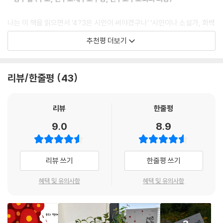
나는 이 책을 읽으면서 ‘4?3은 시인이 써야겠구나’ ‘시인이나 소설가, 화백
이 가슴에 파고드는 진실을 정말 잘 그려내는구나’ 하는 생각을 몇 번이고
추천평 더보기
했다. 2만 5000에서 3만을 헤는 4?3 희생자들의 처절한 모습, 오로지
‘살암시민 살아진다(살다 보면 살게 된다)’며 살아온, 죽음의 문턱에 있었
거나 죽음을 지켜봤던 사람들의 심정과 삶은 시인의 마음을 통해야 온전히
리뷰/한줄평
43
그려질 것 같다. 가슴을 에는 고통과 슬픔, 불끈 치솟는 분노도 시인이 제대
로 말해줄 것 같다.
서중석 (역사학자, 성균관대 명예교수)
리뷰
한줄평
9.0
8.9
리뷰 쓰기
한줄평 쓰기
혜택 및 유의사항
혜택 및 유의사항