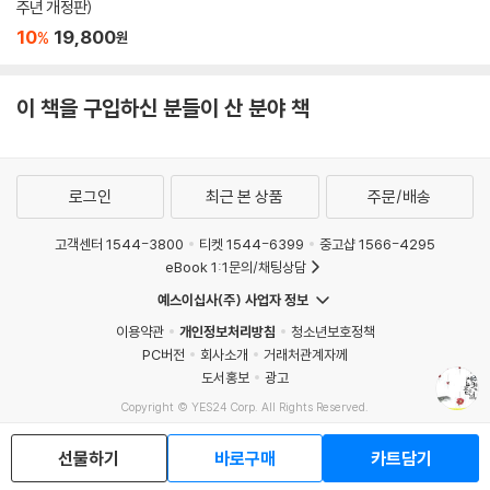
주년 개정판)
10
19,800
%
원
이 책을 구입하신 분들이 산 분야 책
로그인
최근 본 상품
주문/배송
고객센터 1544-3800
티켓 1544-6399
중고샵 1566-4295
eBook 1:1문의/채팅상담
예스이십사(주) 사업자 정보
이용약관
개인정보처리방침
청소년보호정책
PC버전
회사소개
거래처관계자께
도서홍보
광고
Copyright © YES24 Corp. All Rights Reserved.
MATOM11
선물하기
바로구매
카트담기