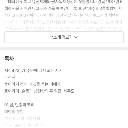
쿠데타에 꺾이고 유신체제와 군사독재정권에 짓눌렸으나 결국 1987년 6
월항쟁을 거치면서 그 목소리를 높여갔다. 2000년 ‘제주4·3특별법’이 제
정되고 2003년에 ‘국가에 의한 양민 학살’이라는 진상 보고서가 채택된
다. 이에 국가를 대신한 노무현 대통령이 사과 성명을 발표하고 66주기에
‘국가 추념일’로 지정된 뒤, 또다시 찾아온 침묵의 시간이 흐르고 드디어 2
018년 70주년을 맞으면서 다시금 통곡할 자유와 역사의 한 줄을 나아가
책소개 더보기
기 위한 준비를 마쳤다. 70주년을 맞아 제주4?3연구소 소장이자 시인인
저자 허영선 작가가 덧붙인 ‘자서’에 제주4?3의 과거와 현재와 미래가 함
축적으로 담겨 있다.
목차
“지금 섬의 가슴은 온통 붉은 동백입니다.
제주4?3, 70주년에 다시 쓰는 자서
눈폭풍을 뚫고 나온 통곡 없는 통꽃, 통붉음이라
추천사
그해 겨울에서 봄까지 눈물 한 점, 곡소리 한 톨마저
들어가기 전에_4·3을 묻는 너에게
죄였던 섬사람들의 운명을 대신합니다.
들어가며_슬픔과 찬란함의 두 얼굴, 제주도
기억하라, 반드시 기억하라는 이 기억의 통꽃,
더 이상 피어날 수 없었던 어린 눈동자를 대신해
01 섬, 민중의 뿌리
살아있는 눈동자들이 봅니다.
해방의 첫발
인간의 눈으로 보아선 안 될 장면을 보았던 산 자들이
섬 전체가 하나의 요새
속눈물을 삼키며 또 한 번의 겨울을 보내고 봄을 봅니다.
“우리 일은 우리가 한다”