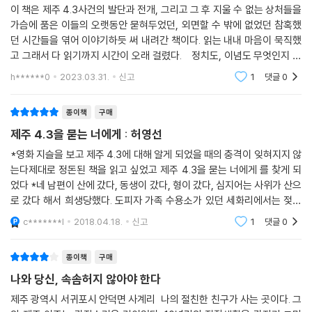
이 책은 제주 4.3사건의 발단과 전개, 그리고 그 후 지울 수 없는 상처들을
가슴에 품은 이들의 오랫동안 묻혀두었던, 외면할 수 밖에 없었던 참혹했
던 시간들을 엮어 이야기하듯 써 내려간 책이다. 읽는 내내 마음이 묵직했
고 그래서 다 읽기까지 시간이 오래 걸렸다. 정치도, 이념도 무엇인지 몰
랐던 우리 가족이, 친척이, 이웃이 이유 없이 처절하게 죽음을 맞이했을
h******0
2023.03.31.
신고
1
댓글
0
때, 그 억울
종이책
구매
제주 4.3을 묻는 너에게 : 허영선
*영화 지슬을 보고 제주 4.3에 대해 알게 되었을 때의 충격이 잊혀지지 않
는다제대로 정돈된 책을 읽고 싶었고 제주 4.3을 묻는 너에게 를 찾게 되
었다 *네 남편이 산에 갔다, 동생이 갔다, 형이 갔다, 심지어는 사위가 산으
로 갔다 해서 희생당했다. 도피자 가족 수용소가 있던 세화리에서는 젖먹
이도 빨갱이라며 젖을 주지 못하도록 한 경우도 생겼으며, 도피자 형이 있
c*******l
2018.04.18.
신고
1
댓글
0
다고 해서 한 초
종이책
구매
나와 당신, 속솜허지 않아야 한다
제주 광역시 서귀포시 안덕면 사계리 나의 절친한 친구가 사는 곳이다. 그