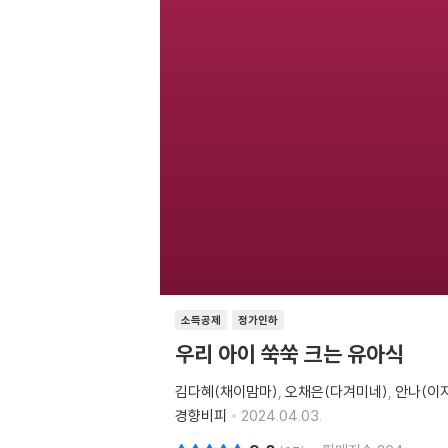
소득공제
정가인하
우리 아이 쑥쑥 크는 유아식
김다혜(채이맘마)
오채은(다겨미네)
안나(이
경향비피
2024.04.03.