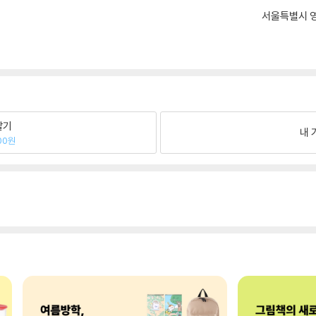
서울특별시 영
팔기
내 
00원