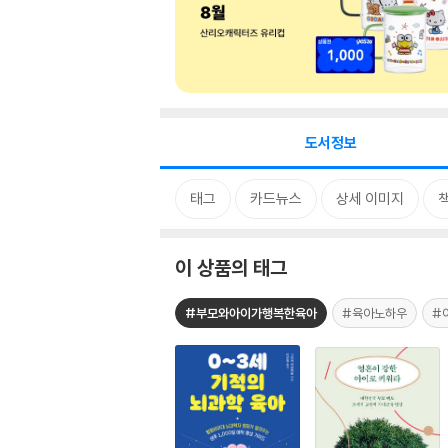
도서정보
태그
카드뉴스
상세 이미지
이 상품의 태그
#부모와아이가행복한육아
#육아노하우
#