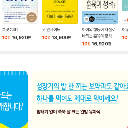
그릿 GRIT
굿 인사이드
아이의 행동이 저절로
어
바뀌는 훈육의 정석
10
16,920
10
18,900
10
%
%
원
원
10
16,920
%
원