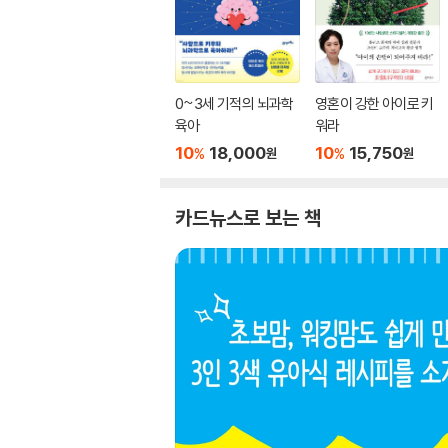
0~3세 기적의 뇌과학
영혼이 강한 아이로 키
육아
워라
10
18,000
10
15,750
%
%
원
원
카드뉴스로 보는 책