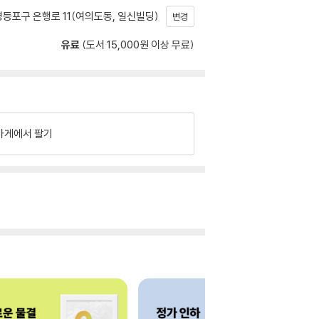
등포구 은행로 11(여의도동, 일신빌딩)
변경
유료
(도서 15,000원 이상 무료)
가게에서 팔기