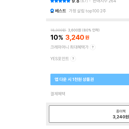
9.8
판매지수
264
67
베스트
가정 살림 top100 2주
18,000
원
3,600
원
80% 인하
10
3,240
크레마머니 최대혜택가
YES포인트
앱 다운 시 1천원 상품권
결제혜택
종이책
3,240