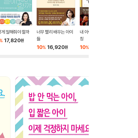
떻게 말해줘야 할까
너무 빨리 배우는 아이
내 아이를 위한 감정코
믿는 만큼
들
칭
17,820
10
1
%
%
원
10
16,920
10
18,000
%
%
원
원