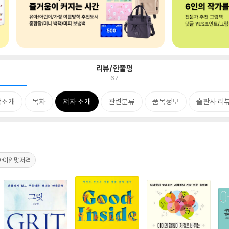
리뷰/한줄평
67
책소개
목차
저자 소개
관련분류
품목정보
출판사 리
아이입맛저격