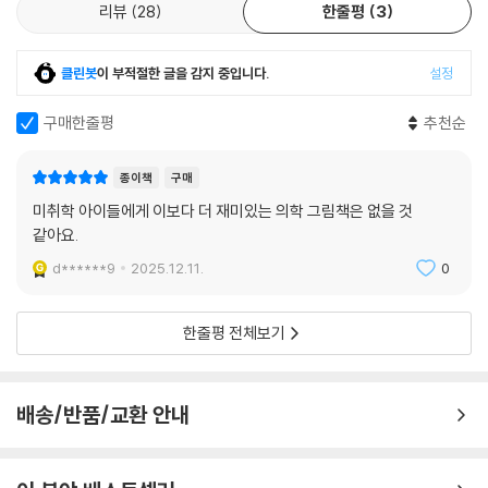
리뷰
28
한줄평
3
오키와 음식 친구들의 소화 이야기가 어린이들의 눈을 사로잡을 거예요.
몸 구석구석에서 여러 장기를 타고 노는 오키의 통통 튀는 여정은 기발한
상상력이 만드는 뻔하지 않은 구도의 그림 덕분에 더욱 즐거워집니다.
클린봇
이 부적절한 글을 감지 중입니다.
설정
구매한줄평
추천순
종이책
구매
미취학 아이들에게 이보다 더 재미있는 의학 그림책은 없을 것
같아요.
d******9
2025.12.11.
0
한줄평 전체보기
배송/반품/교환 안내