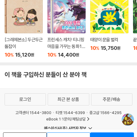
[그래제본소] 두근두근
프린세스 캐치! 티니핑
태양이 문을 벌컥
끝
돌잡이
마음을 가꾸는 동화 10
10
15,750
1
%
원
: 다시 열린 프린세스 회
10
15,120
10
14,400
%
%
원
원
담
이 책을 구입하신 분들이 산 분야 책
로그인
최근 본 상품
주문/배송
고객센터 1544-3800
티켓 1544-6399
중고샵 1566-4295
eBook 1:1문의/채팅상담
예스이십사(주) 사업자 정보