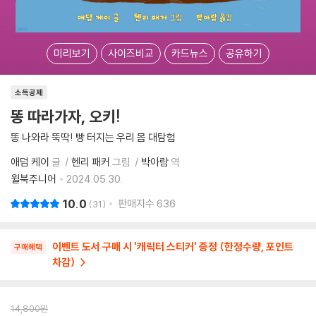
미리보기
사이즈비교
카드뉴스
공유하기
소득공제
똥 따라가자, 오키!
똥 나와라 뚝딱! 빵 터지는 우리 몸 대탐험
애덤 케이
글
헨리 패커
그림
박아람
역
윌북주니어
2024.05.30.
10.0
판매지수
636
31
이벤트 도서 구매 시 '캐릭터 스티커' 증정 (한정수량, 포인트
구매혜택
차감)
14,800
원