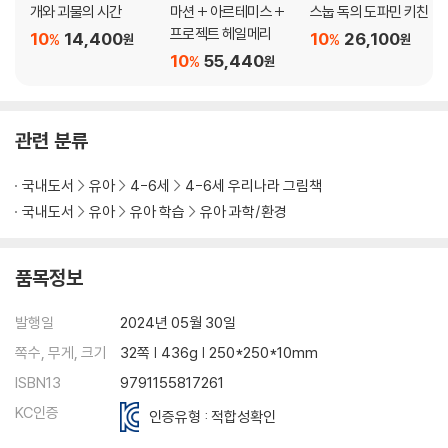
개와 괴물의 시간
마션 + 아르테미스 +
스눕 독의 도파민 키친
프로젝트 헤일메리
10
14,400
10
26,100
%
%
원
원
10
55,440
%
원
관련 분류
국내도서
유아
4-6세
4-6세 우리나라 그림책
국내도서
유아
유아 학습
유아 과학/환경
품목정보
발행일
2024년 05월 30일
쪽수, 무게, 크기
32쪽 | 436g | 250*250*10mm
ISBN13
9791155817261
KC인증
인증유형 : 적합성확인