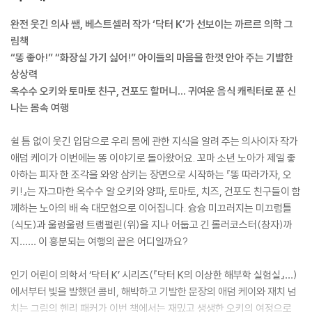
완전 웃긴 의사 쌤, 베스트셀러 작가 ‘닥터 K’가 선보이는 까르르 의학 그
림책
“똥 좋아!” “화장실 가기 싫어!” 아이들의 마음을 한껏 안아 주는 기발한
상상력
옥수수 오키와 토마토 친구, 건포도 할머니… 귀여운 음식 캐릭터로 푼 신
나는 몸속 여행
쉴 틈 없이 웃긴 입담으로 우리 몸에 관한 지식을 알려 주는 의사이자 작가
애덤 케이가 이번에는 똥 이야기로 돌아왔어요. 꼬마 소년 노아가 제일 좋
아하는 피자 한 조각을 와앙 삼키는 장면으로 시작하는 『똥 따라가자, 오
키!』는 자그마한 옥수수 알 오키와 양파, 토마토, 치즈, 건포도 친구들이 함
께하는 노아의 배 속 대모험으로 이어집니다. 슝슝 미끄러지는 미끄럼틀
(식도)과 울렁울렁 트램펄린(위)을 지나 어둡고 긴 롤러코스터(창자)까
지…… 이 흥분되는 여행의 끝은 어디일까요?
인기 어린이 의학서 ‘닥터 K’ 시리즈(『닥터 K의 이상한 해부학 실험실』…)
에서부터 빛을 발했던 콤비, 해박하고 기발한 문장의 애덤 케이와 재치 넘
치는 그림의 헨리 패커가 이번 책에서는 재밌고 생생한 오키의 여정으로