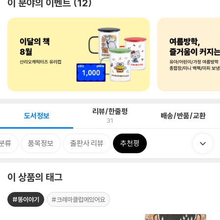
이 분야의 이벤트
12
리뷰/한줄평
도서정보
배송/반품/교환
31
분류
품목정보
출판사 리뷰
추천평
이 상품의 태그
#똥이야기
#크레마클럽에있어요