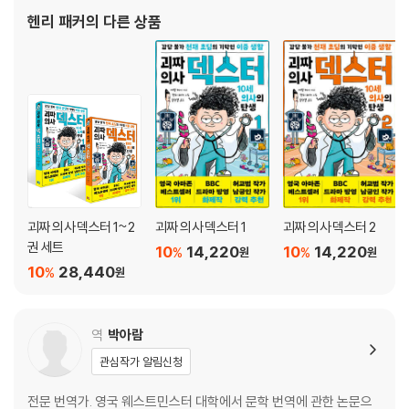
헨리 패커
의 다른 상품
괴짜 의사 덱스터 1~2
괴짜 의사 덱스터 1
괴짜 의사 덱스터 2
권 세트
10
14,220
10
14,220
%
%
원
원
10
28,440
%
원
역
박아람
관심작가 알림신청
전문 번역가. 영국 웨스트민스터 대학에서 문학 번역에 관한 논문으