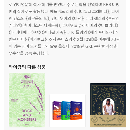
로 영어영문학 석사 학위를 받았다. 주로 문학을 번역하며 KBS 더빙
번역 작가로도 활동했다. 에드워드 리의 《버터밀크 그래피티》, 다이
앤 엔스의 《외로움의 책》, 앤디 위어의 《마션》, 메리 셸리의 《프랑켄
슈타인》(휴머니스트 세계문학), 라이오넬 슈라이버의 《빅 브러더》
《내 아내에 대하여》 《맨디블 가족》, J. K. 롤링의 《해리 포터와 저주
받은 아이》 《이카보그》, 조지 손더스의 《12월 10일》을 비롯해 70권
이 넘는 영미 도서를 우리말로 옮겼다. 2018년 GKL 문학번역상 최
우수상을 공동 수상했다.
박아람
의 다른 상품