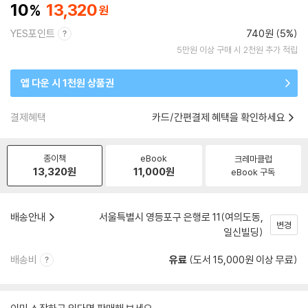
10
13,320
YES포인트
740원 (5%)
5만원 이상 구매 시 2천원 추가 적립
앱 다운 시 1천원 상품권
결제혜택
카드/간편결제 혜택을 확인하세요
종이책
eBook
크레마클럽
13,320
원
11,000
원
eBook 구독
배송안내
서울특별시 영등포구 은행로 11(여의도동,
변경
일신빌딩)
배송비
유료
(도서 15,000원 이상 무료)