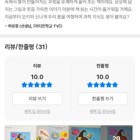
속에서 똥이 만들어지는 과정을 유쾌하게 풀어 주는 책이에요. 상상력 넘
똥이 되기까지를 들려줍니다. 작가님의 소화 여행에 초대받은 어린이들은
치는 그림과 웃음 가득한 이야기 덕분에 책 읽는 시간이 즐거워질 거예요.
과학 지식이 없어도 소화가 뭔지, 똥이 어떻게 만들어지는지 자연스럽게
지금부터 오키와 신나게 우리 몸을 여행하며 과학 지식도 쌓아 볼까요?
이해할 수 있습니다. 쉴 틈 없이 웃긴 이야기에 푹 빠진 어린이 독자들은 화
- 하유정 (선생님, [어디든학교 TV])
장실과 똥 공포증을 극복하는 계기 또한 배울 수 있습니다.
몸속 장기들은 소화할 때 무슨 일을 할까?
리뷰/한줄평
31
귀요미 옥수수 오키와 떠나는 온몸 구석구석 소화 대탐험
리뷰
한줄평
『똥 따라가자, 오키!』는 주인공 옥수수 알 오키의 여정에서 우리 몸의 구조
와 소화의 원리, 식습관이 얼마나 중요한지 메시지를 담았습니다. 음식 꼭
10.0
10.0
꼭 씹어 먹기, 가리지 않고 골고루 먹기와 같은 교훈을 오키와 음식 친구들
의 여행에서 흥미진진하게 들려줘요.
리뷰 쓰기
한줄평 쓰기
꼬마 소년 노아가 먹은 피자 위의 옥수수 오키에게 우리 몸은 세상 재미난
놀이동산이에요. 잘게 씹힌 음식물과 오키는 식도 미끄럼틀을 타고 슝슝~
혜택 및 유의사항
혜택 및 유의사항
어디론가 향해요. 음식물들과 오키는 위 트램펄린에서 이리저리 섞이고 녹
아 장으로 이동해요. 꿀렁꿀렁 장 롤러코스터를 타고 여행하는 오키와 친
구들에게 이보다 재미난 소화 여행은 없을 거예요.
20