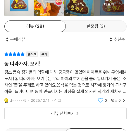
더보기
다양한 장기에서 함께 신나게 놀다가, 영양분이 되기까지 오키와 친구들의
3
3
만남과 이별에는 즐거움, 두려움, 슬픔이 녹아 있어요. 오키의 여행이 마냥
두렵고 슬프지 않도록 용기와 힘을 북돋워 주는 친구도 있답니다. 여행 내
리뷰
28
한줄평
3
내 오키와 친구들이 나누는 왁자지껄한 대화도 놓치지 마세요. 과학적인
소화 지식과 주인공의 여정을 끝까지 보게 하는 용기가 어우러져 있어 어
구매리뷰
추천순
린이들의 머리와 마음을 충만하게 채워 줍니다.
종이책
구매
몸속 장기의 소화 과정을 자세히 볼 수 없을까?
똥 따라가자, 오키!
애니메이션처럼 생생하게 보여 주는 우리 몸의 그림
평소 몸속 장기들의 역할에 대해 궁금증이 많았던 아이들을 위해 구입해본
보이지 않는 몸속 장기들에서 음식은 어떻게 소화될까요?
도서 [똥 따라가자, 오키!]는 우리 아이의 호기심을 불러일으키기 좋은 소
재인 '똥'을 주제로 하고 있어요.음식을 먹는 것으로 시작해 장기의 구석구
석을 돌아다니며 똥이 만들어지는 과정을 실제 의사인 작가의 재치로 재
호기심 많은 어린이들과 실감 나는 소화 교육을 고민하는 부모님들. 선생
미있고 어렵지 않게 설명하고 있어 엄마가 함께 읽어주며 같이 학습하는
님들을 위해 『똥 따라가자, 오키!』가 우리 몸의 신비를 한눈에 알 수 있도록
d******9
2025.12.11.
신고
0
댓글
0
기분이 들었답
풍부한 볼거리를 준비했습니다.
리뷰 전체보기
씹고 삼켜서 몸에 필요한 양분을 흡수하고 똥이 되는 과정을 32쪽에 걸쳐
생생한 그림으로 묘사합니다. 한 편의 애니메이션처럼 유쾌하게 그려지는