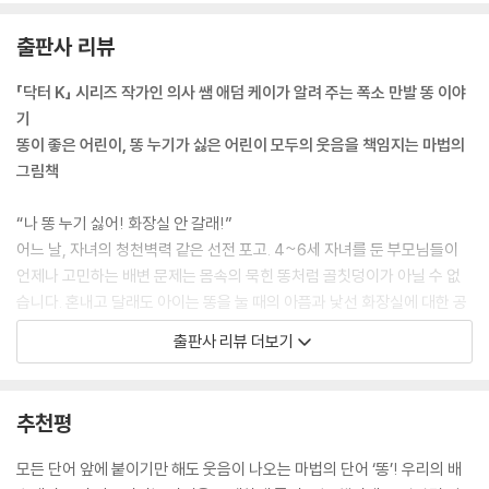
출판사 리뷰
「닥터 K」 시리즈 작가인 의사 쌤 애덤 케이가 알려 주는 폭소 만발 똥 이야
기
똥이 좋은 어린이, 똥 누기가 싫은 어린이 모두의 웃음을 책임지는 마법의
그림책
“나 똥 누기 싫어! 화장실 안 갈래!”
어느 날, 자녀의 청천벽력 같은 선전 포고. 4~6세 자녀를 둔 부모님들이
언제나 고민하는 배변 문제는 몸속의 묵힌 똥처럼 골칫덩이가 아닐 수 없
습니다. 혼내고 달래도 아이는 똥을 눌 때의 아픔과 낯선 화장실에 대한 공
포 때문에 고집부리곤 합니다.
출판사 리뷰 더보기
「닥터 K」 시리즈로 명성이 자자한 의사 선생님 애덤 케이와 그림 작가 헨리
패커가 똥 때문에 고생하는 어린이들을 위해 나섰어요. 우리 몸의 소화 과
추천평
정과 배변을 어떻게 가르쳐야 할지 염려스러운 부모님들과 선생님들은 조
금도 걱정할 필요 없습니다. 의사 선생님이자 코미디언, 또 베스트셀러 작
모든 단어 앞에 붙이기만 해도 웃음이 나오는 마법의 단어 ‘똥’! 우리의 배
가 애덤 케이가 우리 몸을 놀이동산에 빗대어 맛나게 먹은 음식이 몸에서