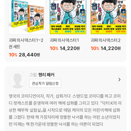
괴짜 의사 덱스터 1~2
괴짜 의사 덱스터 1
괴짜 의사 덱스터 2
권 세트
10
14,220
10
14,220
%
%
원
원
10
28,440
%
원
그림
헨리 패커
관심작가 알림신청
영국의 코미디언이자, 작가, 삽화가다. 스탠드업 코미디를 하고 코미
디 팟캐스트를 운영하며 여러 책에 삽화를 그리고 있다. 『닥터 K의 이
상한 해부학 실험실』을 시작으로 애덤 케이의 모든 어린이책에 삽화
를 그렸다. 한때 책 가장자리에 엉뚱한 낙서를 하는 어린 소년이었지
만 이제는 책 한가운데 엉뚱한 낙서를 하는 어른이 되었다.