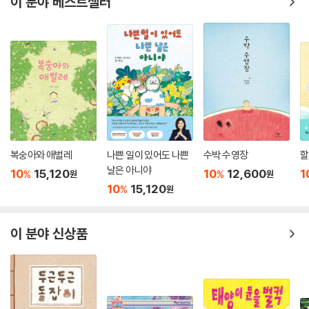
이 분야 베스트셀러
복숭아와 애벌레
나쁜 일이 있어도 나쁜
수박 수영장
할
날은 아니야
10
15,120
10
12,600
1
%
%
원
원
10
15,120
%
원
이 분야 신상품