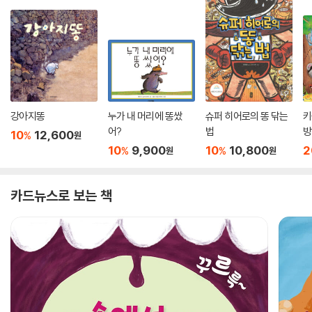
강아지똥
누가 내 머리에 똥쌌
슈퍼 히어로의 똥 닦는
키
어?
법
방
10
12,600
%
원
10
9,900
10
10,800
2
%
%
원
원
카드뉴스로 보는 책