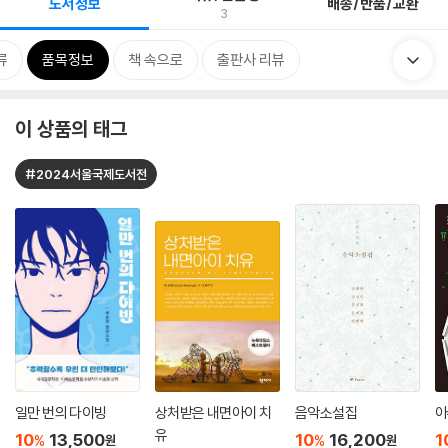
도서정보
배송/반품/교환
3
류
품목정보
책 속으로
출판사 리뷰
이 상품의 태그
#2024서울국제도서전
일만 번의 다이빙
상처받은 내면아이 치
음악소설집
아
유
10
13,500
10
16,200
1
%
%
원
원