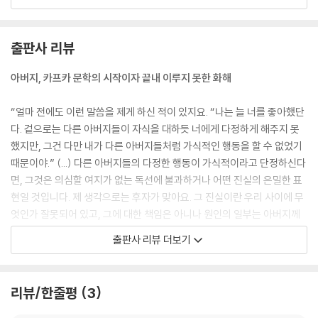
래서 가령 제 손으로 이미 잡거나 입안에 넣은 것만을, 최소한 막 그러려는
찰나에 있는 것만을 제 것이 되었다고 생각했습니다. 그런데 그런 것을 빼
앗아 가는 일이야말로 저와 닮은 그 애가 제일 좋아하는 짓이었죠.
출판사 리뷰
아버지께서 자식들에게 마땅히 해주셔야 했던 것은 무엇인가를 가르치는
아버지, 카프카 문학의 시작이자 끝내 이루지 못한 화해
수업이 아니었을 겁니다. 그보다는 실제 삶을 통해 본보기를 보여주시는
일이 절실했을 거예요. 아버지의 유대주의가 더 확고했다면, 아버지의 본
“얼마 전에도 이런 말씀을 제게 하신 적이 있지요. “나는 늘 너를 좋아했단
보기도 거부하기가 더 힘든 것이 되었겠지요. 이는 자명한 사실이며, 거듭
다. 겉으로는 다른 아버지들이 자식을 대하듯 너에게 다정하게 해주지 못
말씀드리지만 아버지에 대한 질책이 결코 아닙니다. 아버지의 책망에 대한
했지만, 그건 다만 내가 다른 아버지들처럼 가식적인 행동을 할 수 없었기
방어일 뿐입니다.
때문이야.” (...) 다른 아버지들의 다정한 행동이 가식적이라고 단정하신다
면, 그것은 의심할 여지가 없는 독선에 불과하거나 어떤 진실의 은밀한 표
결정적으로 중요한 것은 최고의 성취에 이르는 것이 아니라 오직 멀리서부
현일 것입니다. 제 생각으로는 후자가 맞아요. 그 진실이란 우리 사이에 무
터 가까워진다는 것, 특히 단정하고 예의 바르게 다가간다는 것 자체입니
엇인가 잘못되어 있고, 그에 대한 책임은 아니나 원인의 일부는 아버지께
다. 반드시 태양의 한복판으로 날아가야만 하는 것은 아닙니다. 그러나 이
있다는 것이지요. 아버지께서도 사실 그렇다고 생각하신다면, 아버지와 저
출판사 리뷰 더보기
따금 햇살이 비쳐 들어 조금이나마 몸을 덥혀주는 지상의 협소하지만 깨끗
는 마음이 통한 거예요.“_본문 중에서
한 장소, 그곳까지 더딘 발걸음을 옮겨 가는 것만은 필요합니다.
카프카와 아버지 사이에 불화가 있었다는 사실은 익히 알려져 있다. 가부
리뷰/한줄평
3
때때로 저는 활짝 펼쳐져 있는 세계 지도를 상상하곤 한답니다. 그 한복판
장적이고 권위적인 아버지와 그로 인해 혹은 천성적으로 자신 안으로만 침
을 가로질러 아버지께서 몸을 쭉 펴고 누워 계시죠. 저는 아버지의 몸이 닿
잠하는 카프카는 충돌할 수밖에 없었다. 이 편지에서 카프카는 그와 아버