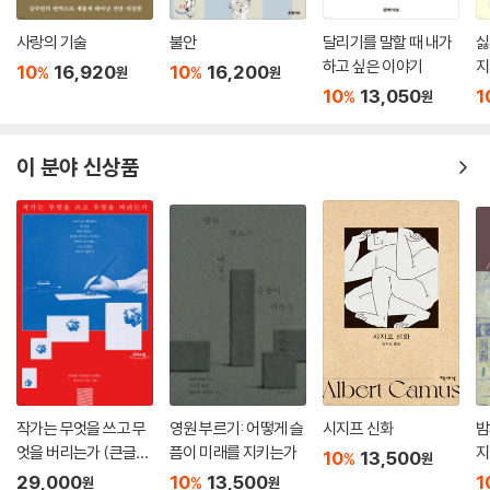
더불어 이 책은 카프카의 탁월한 상징과 비유를 쉬운 형태로 만나는 즐거
사랑의 기술
불안
달리기를 말할 때 내가
싫
움을 선사한다. 카프카는 자신의 부족함을 들킬까 전전긍긍하느라 학교생
하고 싶은 이야기
지
10
16,920
10
16,200
%
%
원
원
활에 소홀했던 경험을 금융 사기죄를 범한 은행원에 빗대고, 아버지로부터
10
13,050
1
%
원
도피하고 싶으면서도 온전한 가족을 회복하고 싶은 마음을 탈옥과 감옥의
개축을 동시에 꿈꾸는 죄수에 빗댄다.
이 분야 신상품
아버지를 이해시키기 위한 것이었을 수도, 아버지에게 투영된 그 자신의
모든 굴종과 불안을 고백하기 위한 것이었을 수도 있는, 그의 절절하고 절
묘한 문장은 이제 그의 세계를 이해하려는 독자를 위한 열쇠로 남았다.
작가는 무엇을 쓰고 무
영원 부르기: 어떻게 슬
시지프 신화
밤
엇을 버리는가 (큰글자
픔이 미래를 지키는가
지
10
13,500
%
원
도서)
29,000
10
13,500
1
%
원
원