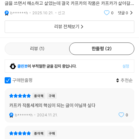
아버지와의 관계에 대한 진술은 카프카의 작품세계에서 본질적인 역할을
글을 쓰면서 해소하고 살았는데 결국 카프카의 작품은 카프카가 살아갈수
하는 요소들(교육, 유대주의, 작가의 실존, 직업, 성과 결혼 등의 문제)을
있도록 한 생명의 원동력이 되준 글쓰기의 결과물들이다.그리고 이러한 아
b******h
2025.10.21.
신고
0
댓글
0
세밀하게 짚어나가는 과정이 된다. 그의 삶과 문학에 아버지가 지대한 영
버지를 향한 감정
향을 끼쳤고 그의 작품들이 자전적 성찰의 성격을 지니고 있다는 점을 고
리뷰 전체보기
려한다면, 필연적인 결과가 아닐까. 한편 편지를 쓴 의도 자체를 문학적 창
작으로 보는 견해도 있다. 이 편지의 이처럼 독특한 지위 때문에 비평가이
자 카프카의 친구인 막스 브로트는 1950년대 초에 이 책을 출간하며 사적
리뷰
1
한줄평
2
서한으로 평가하면서도 문학작품으로 분류했던 것으로 알려져 있다.
클린봇
이 부적절한 글을 감지 중입니다.
설정
아버지에 대한 그의 태도도 단순하게 정의 내릴 수 없다. 이 편지에서 카프
카는 부자간의 응어리를 “종결되지 않은 끔찍한 소송”이라고 직접적으로
구매한줄평
추천순
표현한다. 하지만 무엇을 위한 소송일까? 카프카 연구가 빌헬름 엠리히는
이 편지를 ‘한 개인의 자율성 및 아버지와의 동등성을 쟁취하기 위한 투쟁
종이책
구매
적 의미의 소송’이라 규정했다. 그러나 막스 브로트는 ‘카프카와 아버지의
카프카 작품세계의 핵심이 되는 글이 아닐까 싶다
알력이 실제로는 극심하지 않았다’고 증언했고, 이 책의 역자는 카프카의
아버지에 대한 애정 어린 표현에 주목해, 이 소송을 아버지를 상대로 한 것
b******h
2024.11.21.
0
이 아닌, ‘아버지 자신에게도 고통이 되는 아버지의 법과 통치를 (자식에게
연민과 감동의 대상이 되는) 아버지 앞에 고발하는 소송’으로 해석한다.
종이책
구매