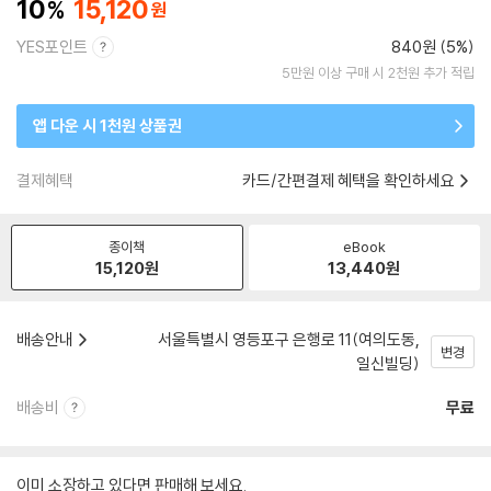
10
15,120
YES포인트
840원 (5%)
5만원 이상 구매 시 2천원 추가 적립
앱 다운 시 1천원 상품권
결제혜택
카드/간편결제 혜택을 확인하세요
종이책
eBook
15,120
원
13,440
원
배송안내
서울특별시 영등포구 은행로 11(여의도동,
변경
일신빌딩)
배송비
무료
이미 소장하고 있다면 판매해 보세요.