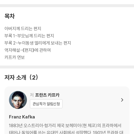
목차
아버지께 드리는 편지
부록 1-부모님께 드리는 편지
부록 2-누이동생 엘리에게 보내는 편지
역자해설-《편지》에 관하여
카프카 연보
저자 소개
2
저
프란츠 카프카
관심작가 알림신청
Franz Kafka
1883년 오스트리아·헝가리 제국 보헤미아(현 체코)의 프라하에서
태어나 독일어를 쓰는 유대인 사회에서 성장했다. 1901년 프라하 대