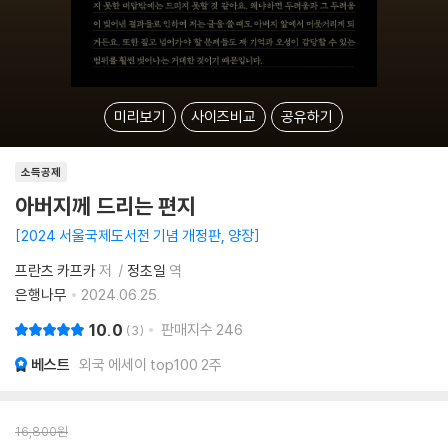
미리보기
사이즈비교
공유하기
소득공제
아버지께 드리는 편지
2024 서울국제도서전 기념 개정판, 양장
프란츠 카프카
저
정초일
역
은행나무
2024.06.25.
10.0
판매지수
246
3
베스트
외국 에세이 top100 2주
16,800
원