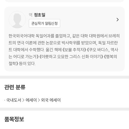
역
정초일
관심작가 알림신청
한국외국어대학 독일어과를 졸업하고, 같은 대학 대학원에서 브레히
트의 연극 이론에 관한 논문으로 박사학위를 받았으며, 독일 자르란
트 대학에서 수학했다. 옮긴 책에 《보물 추적자》 《쿠오 바디스, 역사
는 어디로 가는가》 《야릇하고 오묘한 그리스 신화 이야기》 《행복의
철학》 등이 있다.
관련 분류
국내도서
에세이
외국 에세이
품목정보