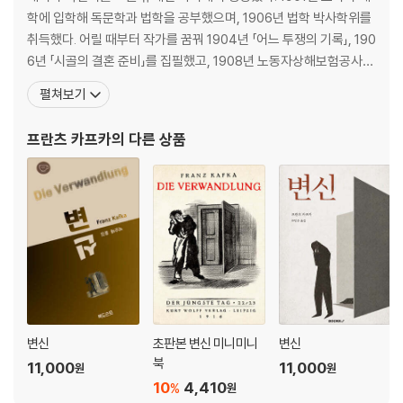
학에 입학해 독문학과 법학을 공부했으며, 1906년 법학 박사학위를
취득했다. 어릴 때부터 작가를 꿈꿔 1904년 「어느 투쟁의 기록」, 190
6년 「시골의 결혼 준비」를 집필했고, 1908년 노동자상해보험공사에
취직한 이후로도 14년 동안 직장생활과 글쓰기 작업을 병행했다. 「선
펼쳐보기
고」 「변신」 「유형지에서」 등의 단편과 『실종자』 『소송』 『성』 등의 미완
성 장편, 작품집 『관찰』 『시골 의사』 『단식 광대』 등 많은 작품을 썼고
프란츠 카프카
의 다른 상품
일기와 편지 등도
변신
초판본 변신 미니미니
변신
북
11,000
11,000
원
원
10
4,410
%
원