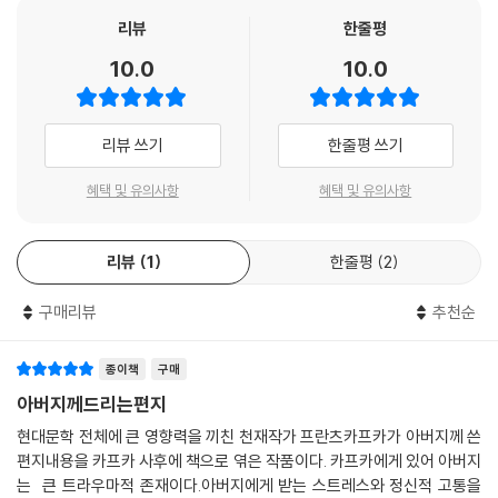
지 않는 곳, 또 아버지의 힘이 미치지 못하는 영역만을 제 삶의 공간으로 눈
지의 사이가 “서먹해진 책임”은 서로에게 없으나 그 “원인”은 서로에게
리뷰
한줄평
여겨보고 있는 셈입니다. 그 영역은 제가 생각하는 아버지의 크기를 제외
있음을 아버지가 이해해주기를 희망하며, 부자간의 화해를 처음이자 마지
10.0
10.0
하면, 넓지도 않고 충분한 위안거리로 삼을 만하지도 않습니다.
막으로 시도한다. 그 과정에서 우리는 맹목적 신앙과 불타는 성공욕을 가
진 그의 아버지의 모습을 통해 체코와 독일의 반유대주의자들과 민족주의
부모의 이기심-부모 고유의 자의식-은 한계라는 것을 모른다. 부모의 가
적 유대인들 사이에서 활로를 찾아야 했던 당대 프라하의 사회상을 짐작해
리뷰 쓰기
한줄평 쓰기
장 위대한 사랑조차도 교육적 관점에서 보자면, 유상 교육 담당자의 가장
볼 수 있다. 아버지에 대한 인정과 연민과는 별개로 가중되는 죄책감과 자
하찮은 사랑보다 자기중심적이지. 다른 가능성은 있을 수 없어. 일반적으
기 의심 속에 문학으로 도피해야만 했던 카프카의 심정 또한 헤아리게 된
혜택 및 유의사항
혜택 및 유의사항
로 어른들이 남의 자녀들을 상대할 때의 태도와는 달리, 부모는 자기 자식
다. 그렇게 우리는 난해한 카프카가 아닌 아들 카프카, 누구나 삶의 어느 순
들을 자유롭게 내버려두지 않아. 자기 혈육이라고 생각하기 때문이야. 더
간에는 앓았던 애증에 시달리는 카프카라는 가장 소박하고 순수한 형태의
구나 부모 양측의 피가 섞여 있다는 점 때문에, 문제는 심각할 정도로 복잡
리뷰
1
한줄평
2
카프카를 만난다.
해지지.
구매리뷰
추천순
--- 「부록_ 누이동생 엘리에게 보내는 편지」 중에서
보내지 못한 편지인가 자전적 문학작품인가
무엇을 위한 ‘소송’인가
종이책
구매
“제 글쓰기의 주제는 아버지십니다. 아버지의 가슴에 기대어 푸념하지 못
아버지께드리는편지
하는 것들만 글에서 털어놓았을 뿐입니다. 글쓰기는 아버지와의 작별을 의
현대문학 전체에 큰 영향력을 끼친 천재작가 프란츠카프카가 아버지께 쓴
도적으로 지연하기 위한 방책이었습니다.”_본문 중에서
편지내용을 카프카 사후에 책으로 엮은 작품이다. 카프카에게 있어 아버지
는 큰 트라우마적 존재이다.아버지에게 받는 스트레스와 정신적 고통을