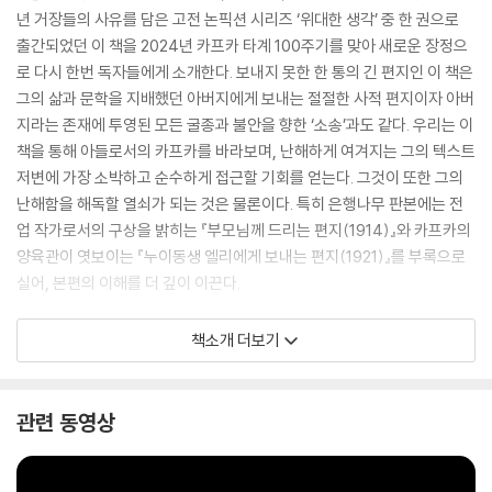
년 거장들의 사유를 담은 고전 논픽션 시리즈 ‘위대한 생각’ 중 한 권으로
출간되었던 이 책을 2024년 카프카 타계 100주기를 맞아 새로운 장정으
로 다시 한번 독자들에게 소개한다. 보내지 못한 한 통의 긴 편지인 이 책은
그의 삶과 문학을 지배했던 아버지에게 보내는 절절한 사적 편지이자 아버
지라는 존재에 투영된 모든 굴종과 불안을 향한 ‘소송’과도 같다. 우리는 이
책을 통해 아들로서의 카프카를 바라보며, 난해하게 여겨지는 그의 텍스트
저변에 가장 소박하고 순수하게 접근할 기회를 얻는다. 그것이 또한 그의
난해함을 해독할 열쇠가 되는 것은 물론이다. 특히 은행나무 판본에는 전
업 작가로서의 구상을 밝히는 『부모님께 드리는 편지(1914)』와 카프카의
양육관이 엿보이는 『누이동생 엘리에게 보내는 편지(1921)』를 부록으로
실어, 본편의 이해를 더 깊이 이끈다.
책소개 더보기
관련 동영상