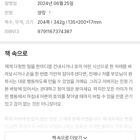
발행일
2024년 06월 25일
판형
양장
쪽수, 무게, 크기
204쪽 | 342g | 135*200*17mm
ISBN13
9791167374387
책 속으로
제게 다정한 말을 한마디쯤 건네시거나 호의 어린 시선으로 한 차례쯤 바
라보시거나 손을 한 번쯤 가만히 잡아주셨다면, 언제나 저를 부모님이 원
하시는 대로 행동하도록 만들 수 있었을 거예요. 그리고 아버지는 진정 기
본 바탕에 있어서는 관대하고 정이 많은 분이세요. 하지만 모든 아이가 어
떤 행동에서 마침내 어른의 호의를 찾아낼 때까지 버틸 수 있을 만큼 끈기
있고 겁이 없는 것은 아니잖아요.
특히 저에게 반갑지 않은 것은 그 애의 탐욕이었습니다. 제 내부에는 한층
더 강한 욕심이 도사리고 있었으니까요. 탐욕은 심대한 불행의 가장 확실
한 표식이죠. 저는 무엇에 대해서든 좀처럼 확신을 가질 수 없었습니다. 그
책 속으로 더보기