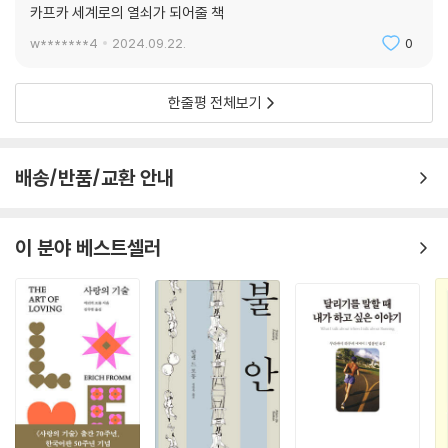
카프카 세계로의 열쇠가 되어줄 책
카프카 작품세계를 여는 열쇠이자
탁월한 상징과 비유를 만나는 또 한 권의 즐거움
w*******4
2024.09.22.
0
“한 사람은 각단의 높이가 낮은 다섯 단의 계단을 올라가야 합니다. 다른
한줄평 전체보기
한 사람은 겨우 한 단에 불과하지만, 적어도 자기에게는 앞서의 다섯 계단
을 다 합한 것만큼 높은 계단을 올라가야 합니다. 전자는 다섯 계단뿐만 아
니라 그 후로도 수백수천 계단을 능히 오를 것입니다. 그는 무척 힘겹지만
배송/반품/교환 안내
위대한 삶을 영위하다가 마감하겠죠. 하지만 그가 오른 계단의 그 어떤 한
단도 후자에게 최초의 높은 한 단이 갖는 의미를 지닐 수는 없습니다.”_본
문 중에서
이 분야 베스트셀러
이렇듯 일면 이 책은 한마디로 규정할 수 없는 카프카 문학의 특징을 그대
로 지니고 있다. 그러나 우리가 편지 속 사실과 허구 중간 어딘가를, 증오와
연민 중간 어딘가를 헤매는 가운데 카프카의 작품세계는 좀 더 명징하게
다가온다. 단적인 예로, 그가 아버지로부터 도피하려는 자신에 대해 “그 도
피에서는 뒤쫓아 온 발에 밟혀 일부가 떨어져 나간 몸뚱이를 옆으로 질질
끌고 가는 벌레가 연상되었다”고 할 때, 그의 대표작 《변신》을 쉬이 떠올
리게 되는 것이다.