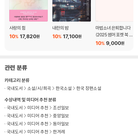
사랑의 힘
내란의 밤
마법소녀 은퇴합니다
(2025 썸머 포켓 북 에
10
17,820
10
17,100
%
%
원
원
디션)
10
9,000
%
원
관련 분류
카테고리 분류
국내도서
소설/시/희곡
한국소설
한국 장편소설
수상내역 및 미디어 추천 분류
국내도서
미디어 추천
조선일보
국내도서
미디어 추천
중앙일보
국내도서
미디어 추천
동아일보
국내도서
미디어 추천
한겨레