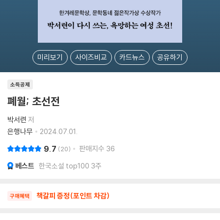
미리보기
사이즈비교
카드뉴스
공유하기
소득공제
폐월; 초선전
박서련
저
은행나무
2024.07.01.
9.7
판매지수
36
20
베스트
한국소설 top100 3주
책갈피 증정(포인트 차감)
구매혜택