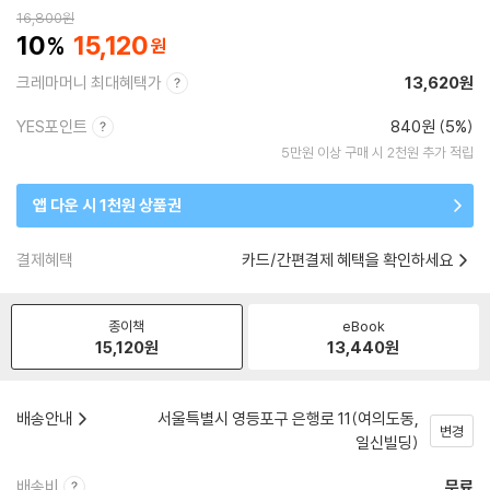
16,800
원
10
15,120
크레마머니 최대혜택가
13,620원
YES포인트
840원 (5%)
5만원 이상 구매 시 2천원 추가 적립
앱 다운 시 1천원 상품권
결제혜택
카드/간편결제 혜택을 확인하세요
종이책
eBook
15,120
원
13,440
원
배송안내
서울특별시 영등포구 은행로 11(여의도동,
변경
일신빌딩)
배송비
무료