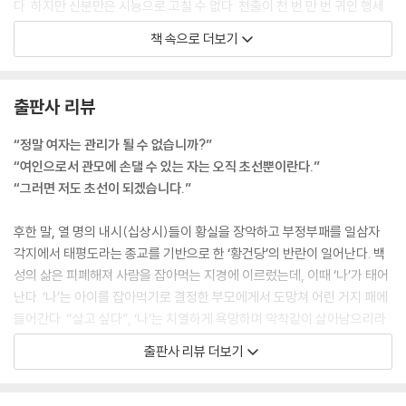
다. 하지만 신분만은 시늉으로 고칠 수 없다. 천출이 천 번 만 번 귀인 행세
를 해봤자 무소용이다. 저 스스로 천하다는 것을 잊어야 진정으로 귀한 행
책 속으로 더보기
세를 할 수 있는데, 천하지 않으려 애씀이 이미 천한 것이다. 제가 천한 것
을 모르면 귀하려 애쓰지도 않는다. 불운하게도 나는 내가 천한 것을 알고
말았다. 그렇다면 적어도 이를 아는 사람은 천하에 나 하나뿐이어야 했다.
출판사 리뷰
--- p.58
“정말 여자는 관리가 될 수 없습니까?”
“내가 안다. 너는 이런 집안에 갇혀서 늙은이의 인형 노릇이나 할 사람이
“여인으로서 관모에 손댈 수 있는 자는 오직 초선뿐이란다.”
아니다.”
“그러면 저도 초선이 되겠습니다.”
미쳤구나. 내가 이 집에서 얼마나 호사를 누리고 있는데. 웃음을 꾹 눌러 참
느라 정말이지 눈물이 날 지경이었다.
후한 말, 열 명의 내시(십상시)들이 황실을 장악하고 부정부패를 일삼자
“그럼 나는 어떤 사람인데?”
각지에서 태평도라는 종교를 기반으로 한 ‘황건당’의 반란이 일어난다. 백
“너는…….”
성의 삶은 피폐해져 사람을 잡아먹는 지경에 이르렀는데, 이때 ‘나’가 태어
대장은 또 한참을 망설이다 말했다.
난다. ‘나’는 아이를 잡아먹기로 결정한 부모에게서 도망쳐 어린 거지 패에
“……내 곁에 있어야 하는 사람이다.”
들어간다. “살고 싶다”, ‘나’는 치열하게 욕망하며 악착같이 살아남으리라
너무 우스워서 웃음을 참다 얼이 빠져버릴 것 같았다.
생각한다. 삶이 더 팍팍해지자 민간 구휼을 베푸는 태평도에 들어간 거지
출판사 리뷰 더보기
네가 어쩔건데? 온 예주의 백성과 군사를 다스리는 우리 아버지로부터 나
아이들은 황실의 군대가 예주에 들이닥쳐 황건당을 공격할 때 뿔뿔이 흩어
를 어떻게 구하겠다는 건데. 몇 해간 네가 내게 해준 것을 다 합쳐도 아버지
진다. 혼비백산하여 도망치다가 한 군인에 의해 발견된 ‘나’는 거지 대장이
와 처음 만난 날 대접받은 것에는 미치지 못하는데 누가 누구로부터 누굴
알려준 수법으로 군인의 환심을 얻고, 그의 양녀가 된다.