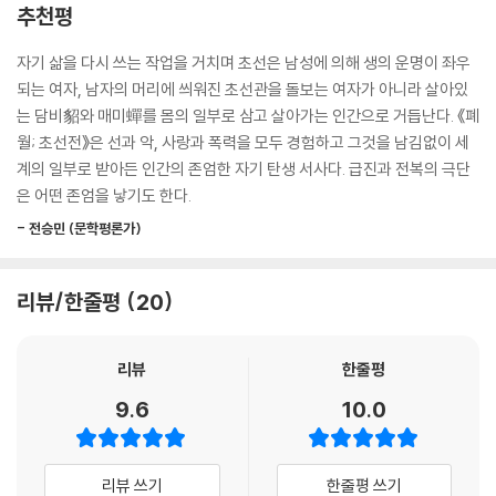
추천평
구한다는 거야? 서로 떨어져 죽었는지 살았는지도 모르고 지낸 세월은 또
얼마인데 갑자기 이제 와서? 대장, 바보가 되었구나. 그렇게 똑똑하던 사
“저는 본디 낙양에서 났으며…… 충신의 후손이오만…….”
자기 삶을 다시 쓰는 작업을 거치며 초선은 남성에 의해 생의 운명이 좌우
람이 이제는 영 못쓰게 되었어.
대장에게서 배운 거짓말을 내뱉는데 눈물이 덩달아 왈칵 쏟아졌다.
되는 여자, 남자의 머리에 씌워진 초선관을 돌보는 여자가 아니라 살아있
--- pp.82~83
“십상시의 농단으로 멸문의 화를 입고 홀로 살아남았으나 끝내 이 꼴이 되
는 담비貂와 매미蟬를 몸의 일부로 삼고 살아가는 인간으로 거듭난다. 《폐
었나이다…….”
월; 초선전》은 선과 악, 사랑과 폭력을 모두 경험하고 그것을 남김없이 세
“네가 직접 태평도를 믿는다 말하지 않아도 결국은 다른 이들이 증언하게
울면서도 나는 장수의 눈치를 보았다. 장수는 내 말을 믿는 눈치였다. 내가
계의 일부로 받아든 인간의 존엄한 자기 탄생 서사다. 급진과 전복의 극단
될 거야.”
그렇게 말하며 울어서 더욱 나를 믿는 듯했다.
은 어떤 존엄을 낳기도 한다.
나는 두화가 머리를 비벼댄 발끝을 내려다보며 무심히 말했다.
“네 이름이 무엇이냐?”
“그러면 이렇게 갇혀서 굶는 시간만 늘고 아무 좋을 것 없겠지. 지금 태평
- 전승민 (문학평론가)
나는 고개를 저었다. 이름 같은 것 정말로 모르니까. 거지 떼끼리는 함부로
도를 믿는다 말하면…….”
이름을 부르지도 않았고 이름을 짓지도 않았다. 어차피 오늘 죽을지 내일
두화가 무엇을 좋아했더라, 기억을 더듬어보았다. 원하는 것을 좀체 숨길
죽을지 모르는 애 이름을 기억해봤자, 지어줘봤자니까. 이름으로 부르면
리뷰/한줄평
20
줄 모르는 아둔한 아이였는데 뭘 좋아했는지 많이는 떠오르지가 않았다.
기억에 오래 남아 피차 괴로우니까. 무리의 누구도 내 이름을 모르듯 나 또
“구운 닭고기를 먹게 해줄게.” 나는 두화가 눈물도 거의 흘리지 못하면서
한 누구의 이름도 알지 못했다. 대장의 이름조차 나는 몰랐다.
어린아이같이 큰 소리로 엉엉 우는 것을 보며 곳간을 나왔다. 저녁상에는
리뷰
한줄평
―본문 28쪽
닭고기 구이가 올라왔다.
9.6
10.0
--- p.107
‘나’를 거둔 군인은 황제의 스승인 ‘자사’ 지위에 있는 왕윤으로, 왕윤은
‘나’를 양녀로서 잘 키워 여자로서 할 수 있는 최선의 일, 즉 천자나 태자의
배 속에서 촛불이 타고 있는 것 같았다. 부드럽게 꼬여 있던 심지가 타들어
아내가 되게 만들겠다고 말하지만, ‘나’는 여자로서는 정녕 관직에 오를 수
리뷰 쓰기
한줄평 쓰기
가며 조금씩 풀려가는 듯했다. 초가 짧아져가며 불꽃이 맹렬해지고 촛농은