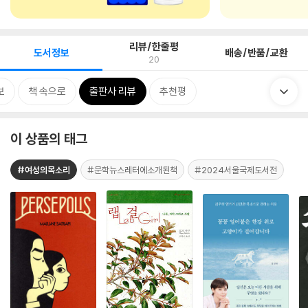
리뷰/한줄평
도서정보
배송/반품/교환
20
보
책 속으로
출판사 리뷰
추천평
이 상품의 태그
#여성의목소리
#문학뉴스레터에소개된책
#2024서울국제도서전