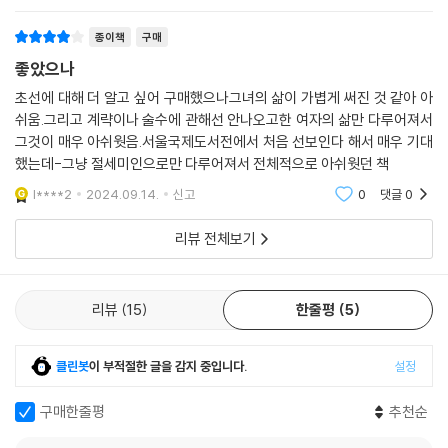
는 것처럼 보였다.
면 죽편에 적어둔 일자대로 움직이지 않을 공산이 큽니다. 하여 제게 벌 내
--- p.226
종이책
구매
리는 시늉을 하시고 은밀히 군사를 모아 죽편이 가리키는 일자에 태평의
좋았으나
무리를 일거에 때려잡으소서.”
그러면 그 여자는 어떻게 되었을까. 그 젊고 아리따웠던 초선은 어디로 갔
“하지만…….”
초선에 대해 더 알고 싶어 구매했으나그녀의 삶이 가볍게 써진 것 같아 아
을까.
아버지는 망설이셨다. 어질게도 나를 위해 망설여주셨다.
쉬움.그리고 계략이나 술수에 관해선 안나오고한 여자의 삶만 다루어져서
혹자는 내가 봉선을 따라가 조용히 가정에 종사하였다고 믿고 또 어떤 이
그것이 매우 아쉬웟음.서울국제도서전에서 처음 선보인다 해서 매우 기대
“네 말대로 하는 것은 군사적으로 모범된 작전이다. 그러나 그러려면 네가
는 내가 조맹덕에게 거두어져 관운장에게 하사되었다고 한다. 관운장은 내
했는데-그냥 절세미인으로만 다루어져서 전체적으로 아쉬웟던 책
고초를 겪어야 하지 않니.”
의기에 탄복하여 나를 거두기도 하고 나라를 망칠 요녀라며 나를 죽이기도
“아버지…….”
l****2
2024.09.14.
신고
0
댓글
0
한다. 나는 때로 의리를 지키고자 관운장의 검 앞에 뛰어들어 자결하고 닳
나는 아버지 앞에 무릎을 꿇고 고개를 더욱 조아렸다.
디닳은 정조를 한탄하며 몰래 자결하기도 한다. 진작에 아버지를 따라 자
리뷰 전체보기
“아버지께 도움이 될 수 있다면 소녀는 어떤 고초든 달게 겪을 수 있나이
결하였음을 굳게 믿는 이도 있다. 어떤 이야기에서는 내가 살고 어떤 이야
다.”
기에서는 내가 죽는다.
이것이야말로 내 속에서 나온 뜻 중 가장 참된 것이었다.
죽다니, 내가? 웃기고들 있네.
리뷰
15
한줄평
5
―본문 100~101쪽
--- p.229
토벌에 성공한 공을 인정받아 수도 낙양으로 향하는 길에서 ‘나’는 왕윤에
클린봇
이 부적절한 글을 감지 중입니다.
설정
나는 이제 아무도 애모하지 않고 누구에게도 귀애받지 않는다. 계절을 따
게 자신의 지아비가 되어줄 것을 청한다. 왕윤은 이를 단칼에 거절하고, 낙
라 품을 팔아 입에 풀칠하고 없으면 없는 대로 버섯이든 풀뿌리든 캐다 먹
양에 도착하자 ‘나’를 집 안에서 부리는 기생, 가기(家妓)의 처소로 보낸
구매한줄평
추천순
는다. 이처럼 사는 것도 별다르게 어렵지는 않다. 한때 나는 지체 높은 이의
다. 가기들 사이에서 노래와 검무를 익히던 ‘나’는 같은 방을 사용하던 도화
양녀였고, 가기였고, 또 한때는 거지였고, 이웃과 바꿀 먹이였다. 그렇다고