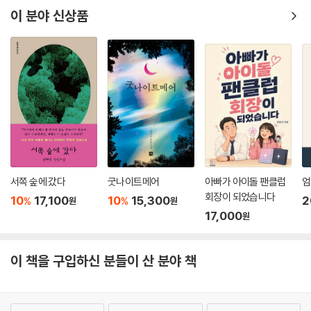
이 분야 신상품
의 탄생이다.
그러나 이 소설은 《삼국지》에서 초선에게 부여된 역할을 외면하지 않는다.
초선은 아름다움을 이용해 동탁과 여포 사이를 이간질하며 성적 폭력에 노
출된다. 그리고 화자 초선은 그것을 외면하지 않고 직시함으로써 살아남는
다. 그는 삶의 다른 면에서 자신 안에 놓인 여성의 섹슈얼리티를 적극적으
로 탐험하고 욕망한다. 어딘가 일그러지고 기묘한 관계, 퀴어한 관계 들을
통해 그녀는 자신의 안에 있는 힘을 자각한다. 그러함으로써 그녀는 피해
자가 되어 사라지지 않고 생존자로서 존재하게 된다. 평론가 전승민의 말
처럼 이 소설은 “억압적인 성 도덕을 전복하며 인간 내부에 잠재된 욕망의
서쪽 숲에 갔다
굿나이트메어
아빠가 아이돌 팬클럽
엄
다양한 가능성을 퀴어하게 폭로한다.”
회장이 되었습니다
10
17,100
10
15,300
2
%
%
원
원
17,000
한편 박서련의 ‘초선’은 《삼국지》를 알지 못하는 독자들에게도 열려 있다.
원
처음 보는 낯선 세계를 탐험하고 낯선 인물에 몰입해가는 과정이 소설의
본질이라고 말할 수 있다면, 《폐월; 초선전》은 무엇보다 본질에 가까운, 재
이 책을 구입하신 분들이 산 분야 책
미있는 소설이다. 《삼국지》와 그 배경을 알지 못하는 독자들도 혼란한 시
기에 가난하게 태어난 한 여자아이의 이야기에 몰입할 수 있을 것이다. 그
여자아이가 생존을 위해 꾀를 내어 음식 한줌을 얻었을 때의 기쁨을 느낄