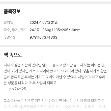
품목정보
발행일
2024년 07월 01일
쪽수, 무게, 크기
243쪽 | 360g | 135*205*16mm
ISBN13
9791167374363
책 속으로
떠나기 싫은 사람이 있다면 남아도 좋다고 했지만 남고자 하는 아이는 없
었다. 거기 있자면 계속 거지여야 했고 또 요괴여야 했다. 성을 나가서 황건
군에 합류하면 우리는 거지도 요괴도 아닐 수 있었다. 사람이 되려고 우리
는 성문을 나섰다. 겨우 사람이 되려고.
--- pp.24~25
목숨을 내놓을 각오로 거짓말을 하다 보면 어느덧 그것이 참이 되기도 한
다. 시늉도 백 번이 되고 천 번이 되면 더는 시늉이라 할 수 없게 되는 이치