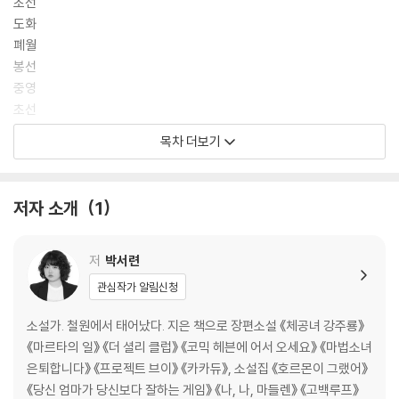
초선
도화
폐월
봉선
중영
초선
나
목차 더보기
작가의 말
발문
저자 소개
1
저
박서련
관심작가 알림신청
소설가. 철원에서 태어났다. 지은 책으로 장편소설 《체공녀 강주룡》
《마르타의 일》 《더 셜리 클럽》 《코믹 헤븐에 어서 오세요》 《마법소녀
은퇴합니다》 《프로젝트 브이》 《카카듀》, 소설집 《호르몬이 그랬어》
《당신 엄마가 당신보다 잘하는 게임》 《나, 나, 마들렌》 《고백루프》