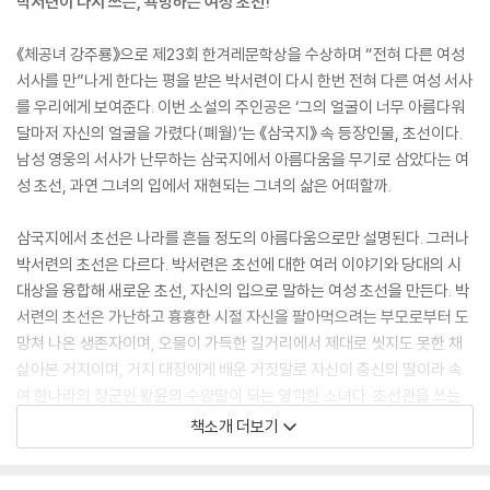
박서련이 다시 쓰는, 욕망하는 여성 초선!
《체공녀 강주룡》으로 제23회 한겨레문학상을 수상하며 “전혀 다른 여성
서사를 만”나게 한다는 평을 받은 박서련이 다시 한번 전혀 다른 여성 서사
를 우리에게 보여준다. 이번 소설의 주인공은 ‘그의 얼굴이 너무 아름다워
달마저 자신의 얼굴을 가렸다(폐월)’는 《삼국지》 속 등장인물, 초선이다.
남성 영웅의 서사가 난무하는 삼국지에서 아름다움을 무기로 삼았다는 여
성 초선, 과연 그녀의 입에서 재현되는 그녀의 삶은 어떠할까.
삼국지에서 초선은 나라를 흔들 정도의 아름다움으로만 설명된다. 그러나
박서련의 초선은 다르다. 박서련은 초선에 대한 여러 이야기와 당대의 시
대상을 융합해 새로운 초선, 자신의 입으로 말하는 여성 초선을 만든다. 박
서련의 초선은 가난하고 흉흉한 시절 자신을 팔아먹으려는 부모로부터 도
망쳐 나온 생존자이며, 오물이 가득한 길거리에서 제대로 씻지도 못한 채
살아본 거지이며, 거지 대장에게 배운 거짓말로 자신이 충신의 딸이라 속
여 한나라의 장군인 왕윤의 수양딸이 되는 영악한 소녀다. 초선관을 쓰는
관직으로 나아가고자 해 스스로 ‘초선’으로 이름 지은 그녀는 누구보다 적
책소개 더보기
극적으로 욕망하며, 욕망을 위해 자신의 지력과 위치, 미와 추를 모두 이용
한다. 이런 그에게 아름다움은 유일한 무기가 아니다.