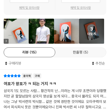
없는지 묻는다. 왕윤은 여자로서 관직에 오르는 유일한 길은 높은 관직의
뜨겁게 흘러내리는, 그런 일이 배와 다리 사이에서 벌어지고 있는 것 같았
관리에게 허락되는 초선관이라는 관모를 관리하는 ‘초선’뿐이라고 대답하
혜택 및 유의사항
혜택 및 유의사항
다. 나는 양손으로 도화의 머리를 잡은 채로, 내 손가락들을 도화의 머리칼
고, 이에 ‘나’는 초선이 되고 싶다고 말한다. 이것은 곧 ‘나’의 이름이 된다.
안에 심은 채로 몸을 젖혔다. 도화의 손가락이 다른 방향으로 내게 답했다.
한편 ‘나’는 자신을 구해준 왕윤에게 아버지 이상의 친밀감을 느끼고 왕윤
“이만큼 예뻐.”
이 더 높은 관직에 올라가면 그의 초선관을 관리하는 사람이 되겠다는 비
3
모든 것이 끝난 후에 도화는 말했다.
틀린 애정을 품는다.
더보기
“천하에서 제일로.”
--- p.137
3
7
그렇지만 그때, 아버지가 자사 같은 것은 생각도 말라던 때에, 나는 어려서
아버지의 말을 알아듣지 못하고 계속 고집을 부렸다. 저도 자사가 되고 싶
리뷰
15
한줄평
5
가마 밖에서 옥이 깨지는 소리가 일정하게 들려왔다. 나는 봉선에게 말할
습니다. 아버지처럼. 왜냐하면 어떤 아이도 다리 밑에서 굶어 죽는 일이 없
까 말까 망설였다. 그대에게서 피비린내가 납니다. 저 멀리로 가주세요. 왜
게 하고 싶어서. 아버지는 그제야 여자에게는 벼슬을 주지 않는다고 말했
구매리뷰
추천순
그런 냄새가 나는 것일까. 군인이기 때문인가. 하지만 나의 아버지도 군인
다. 정말 여자는 관리가 될 수 없습니까? 그래, 여인으로서 관모에 손댈수
인데. 나는 아버지에게서 불쾌한 냄새를 맡은 적이 없었다.
있는 자는 오직 초선뿐이란다.
“그대에게서 피 냄새가 난다.”
종이책
구매
초선관모는 담비[貂] 털과 매미[蟬] 날개로 만들어 망가지기가 쉽다. 삼
내가 봉선에게 하려던 말을 봉선이 내게 던졌다. 나는 황당해서 가마 창의
여포가 왕포가 ㅋ 되는 거지 ㅋㅋ
공이나 그 이상 가는 높은 관직에 오른 사람의 집에나 황제의 곁에는 그 관
발을 걷고 밖을 내다보았다.
만을 모시고 손보는 여인을 둔다. 그런 여인을 초선이라 부른다.
삼국지 1도 모르는 사람… 황건적의 난…이라는 게 너무 초면이라 당황했
“소인이 아니라 귀공에게서 나는 냄새겠지요.”
그러면 저도 초선이 되겠습니다.
지만 곧 할말넘많의 삼국지 영상을 보게 되다… 중국사 몰라도 되지 머…
“분명 이 몸에도 피 냄새는 배 있겠지만, 그대에게서도 난다. 내게서 나는
나는 그냥 박서련의 박식함… 같은 것에 경탄한 것이에요. 오타쿠력이 보
―본문 51~52쪽
냄새와는 다른 것이다.”
여서 피식피식 웃은 것뿐이에요아니 진짜 박서련 씨 너무 잘하시고요. 체