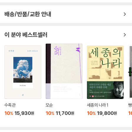
한편 역사의 수레바퀴는 쉬지 않고 달려 초선을 당대의 두 영웅과 만나게
한다. 낙양에는 황제를 손에 넣고 권력을 쥐락펴락하던 동중영(동탁)이 있
배송/반품/교환 안내
는데, 왕윤의 집을 드나드는 사람 중 동중영의 양자이자 당대 최고의 무인
인 여봉선(여포)가 있었다. 왕윤은 동중영을 무너트리기 위해 둘의 사이를
이간질하고 싶어 하고, 이를 파악한 ‘나’는 자신이 가야할 길을 선택해야 함
이 분야 베스트셀러
을 서서히 깨닫는다.
선과 악, 사랑과 폭력을 모두 경험하고
그것을 남김없이 세계의 일부로 받아든 인간의
존엄한 자기 탄생 서사
이 소설은 그동안 아름다운 여인으로만 소비되어 사라져온 초선에게 목소
리를 부여함으로써 남성 영웅 서사가 주류인 《삼국지》의 세계를 완전히 다
른 세계로 만든다. 박서련의 초선은 더럽고 영악하고 매정하며, 똑똑하고
사랑스럽고, 기지를 발휘한다. 그녀는 삼국지의 다른 영웅들이 그러하듯이
수족관
모순
세종의 나라 1
빵
때로 성공하고 때로 실패한다. 박서련은 작가의 말에서 이렇게 말한다. “이
10
15,930
10
11,700
10
19,800
1
%
%
%
원
원
원
리하여 이야기의 필요로 발명된 여자는 살아서 이야기를 빠져나간다. 나의
초선은 살아남는다. 이것이 당신이 원한 이야기였는지 묻지 않겠다. 원하
든 원치 않든 그 여자는 살아 있다.” 살아 숨 쉬는 온전한 캐릭터로서 초선