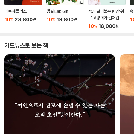
페르세폴리스
랩걸 Lab Girl
꽁꽁 얼어붙은 한강 위
쇳
로 고양이가 걸어갑니
10
28,800
10
19,800
1
%
%
원
원
다
10
18,000
%
원
카드뉴스로 보는 책