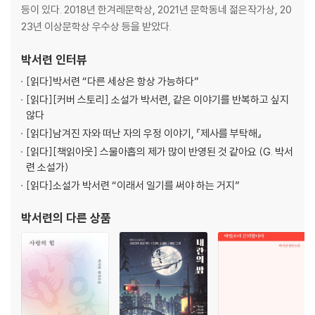
등이 있다. 2018년 한겨레문학상, 2021년 문학동네 젊은작가상, 20
23년 이상문학상 우수상 등을 받았다.
박서련
인터뷰
[읽다]
박서련 “다른 세상은 항상 가능하다”
[읽다]
[커버 스토리] 소설가 박서련, 같은 이야기를 반복하고 싶지
않다
[읽다]
남겨진 자와 떠난 자의 우정 이야기, 『제사를 부탁해』
[읽다]
[책읽아웃] 스물아홉의 제가 많이 반영된 것 같아요 (G. 박서
련 소설가)
[읽다]
소설가 박서련 “이래서 일기를 써야 하는 거지”
박서련
의 다른 상품