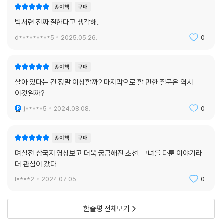
와의 관계를 통해 성적 욕망에 눈뜨기 시작한다.
종이책
구매
해서 내 명운이 삼공구경과 다를 것은 무언가. 천자와 다를 것은 무엇인가.
박서련 진짜 잘한다고 생각해..
영웅은 끊임없이 태어날 것이고 새 나라가 또다시 망하고 흥하는 것은 그
“나는 사람의 미추를 모르겠다.”
보다도 더 쉽다. 그러한 모든 순리는 허망한 것이로되 나는 여전히 살아 있
d*********5
2025.05.26.
0
도화는 꾸물거리며 다시 나를 향해 돌아누웠다.
다. 내가 움막을 짓고 사는 산자락에는 담비가 살고 여름이면 매미가 운다.
“애초에 다 똑같이 보이니까. 생김새로 사람을 구분할 줄 모르는데 얼굴이
머리 위에 초貂와 선蟬을 이고 사니 부러울 것이 없다. 숱한 영웅들의 의기
잘나고 못난 건 어떻게 알겠니.”
종이책
구매
와 용맹을 구경거리 삼고 나라를 세우고 무너뜨리는 대의와 명분을 우스개
“너는 몰라?”
살아 있다는 건 정말 이상할까? 마지막으로 할 만한 질문은 역시
로 여기며 끝끝내 오래도록 나는 살아남고 만다. 살아 있다는 것이 이상하
“뭐를?”
이것일까?
다.
“네가 예쁜 걸 몰라?”
--- pp.230~231
j*****5
2024.08.08.
0
언성을 높이는 일은커녕 말수 자체가 적은 도화가 벌컥 화를 내며 물었다.
내가 예쁜데 왜 네가 화를 내지? 그보다, 예쁜 게 무슨 소용이지? 어차피
아버지는 나를 거들떠보지도 않으시는데. 가슴이 답답해져 눈물이 나려고
종이책
구매
했다. 나도 모르게 울음 섞인 목소리로 물은 것은 목과 가슴을 옥죄는 그 괴
며칠전 삼국지 영상보고 더욱 궁금해진 초선. 그녀를 다룬 이야기라
로움 때문이었다.
더 관심이 갔다.
“얼마나 예쁜데?”
l****2
2024.07.05.
0
도화는 말이 없다가 불쑥 다가왔다. 무슨 일이 일어나는지 내가 알아차리
기 전에 도화의 입술이 나의 입술에 맞닿았다.
―본문 134쪽
한줄평 전체보기