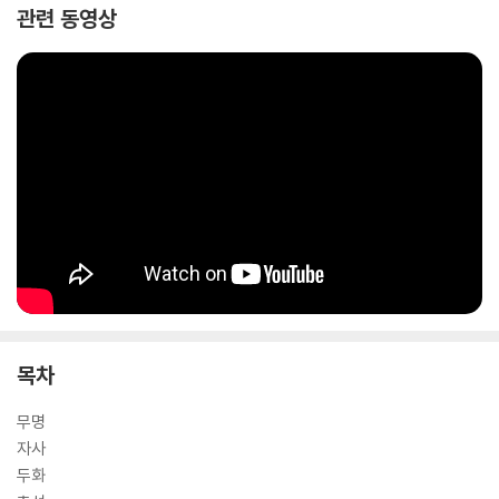
관련 동영상
뮤리엘 루카이저는 그의 시에서 이렇게 말한 바 있다. “한 여자가 자기 삶
의 진실을 말한다면 어떻게 될까? 세계는 터져버릴 것이다.” 박서련의 《폐
월》에서는 초선의 입으로 재현되는 초선의 이야기가 펼쳐진다. 남성 영웅
서사로 가득했던 《삼국지》를 모두 터트려버릴 강렬한 에너지를 품은 채로.
목차
무명
자사
두화