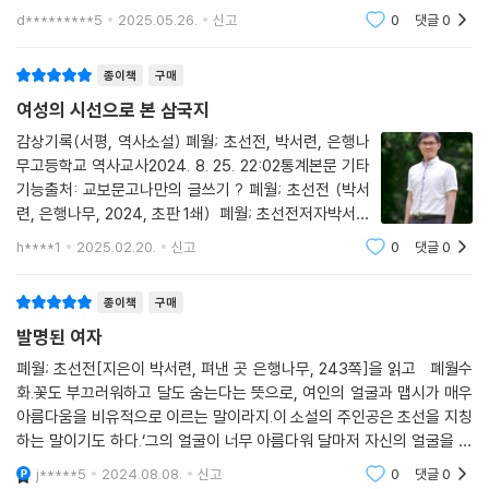
“무슨 말씀이신지 소인은 모르겠습니다.”
공녀 강주룡~마르타의 일~ 폐월,초선전~ 박서련 류 역사 소설 개좋다고
어느 날 ‘나’에게 또래의 시종 ‘도화’가 붙는다. 말벗을 만들어주려는 왕윤
d*********5
2025.05.26.
신고
0
댓글
0
--- p.174
요… 작업물 진짜 빨리
의 의도와 달리, 도화는 ‘나’에게 네가 거지 출신이라는 것을 안다며 의뭉스
럽게 군다. 집 안에 연못을 파면 어떻겠냐는 도화의 제안을 ‘나’는 못 이기
종이책
구매
내 눈으로 본 사람 가운데 가장 하늘에 가까운 사람은 동중영이었다. 상국
는 척 수락하고, 일꾼으로 온 무리에서 거지 대장을 알아본다. 도화와 거지
여성의 시선으로 본 삼국지
동탁이 어떤 사람이더냐고 누가 내게 물으면 나는 그리 답하곤 했다. 그러
대장의 이야기를 통해 둘이 태평도에서 서로를 알게 되었으며, 곧 태평도
면 상대는 고개를 끄덕인다. 그렇지, 천자를 늘 가까이 두고 손아귀 속 놀잇
감상기록(서평, 역사소설) 폐월; 초선전, 박서련, 은행나
의 무리(황건적)이 왕윤의 집을 습격하리라는 것을 알게 된 ‘나’는 거지 대
감마냥 쥐락펴락하는 그자의 권세는 과연…… 그런 식의 납득이다. 하지만
무고등학교 역사교사2024. 8. 25. 22:02통계본문 기타
장이 ‘나’에게 몰래 건네준 면사지편(죽음을 면하게 해주는 조각)이라고
기능출처: 교보문고나만의 글쓰기 ? 폐월; 초선전 (박서
나는 그런 뜻으로 말한 게 아니었다. 하늘에는 마음이 없고, 동중영도 그러
쓰인 패를 받는다. 한편 거지 대장을 좋아하던 도화는 왕윤에게 ‘나’가 거지
련, 은행나무, 2024, 초판 1쇄) 폐월; 초선전저자박서련
했다. 그보다 더 담백하게 동중영에 대해 말할 길이 있으랴. 동중영에게는
출신이라는 사실을 고하고, ‘나’는 왕윤을 독대해 자신이 거지 패에 있었던
출판은행나무발매2024.07.01.삼국지를 읽은 사람이라
사람다운 마음이 거의 없었다. 잃으면 애타고 잊히면 서럽고, 뒤처지면 분
h****1
2025.02.20.
신고
0
댓글
0
것은 사실이나 그 전에 충신의 가문에 있었다는 것은 믿어주셔야 한다고
면 초선을 모를 수 없다. 하지만 나도 이 소설을 읽고 처음
하고 이기면 양양하며 들키면 민망한, 사람이라면 누구나 느끼고 품을 법
말하며, 도화와 거지 대장의 이야기로 추론한 황건적의 습격 소식을 밀고
알았다. 초선이 필요에 의해 만들어진 여성일 수
한 마음이 온통 미미했다. 어쩌면 그래서인가, 그가 나를 귀여워한 것은. 그
한다. 확실하게 속이기 위해 자신을 벌하고 가두라고 하며 ‘나’는 왕윤에게
종이책
구매
가 그렇듯 나에게도 어딘지 결여된 바가 있다는 것을 알아봄이 아닐런가.
계략을 말하고, ‘나’의 계략대로 행동한 왕윤은 자신의 집을 습격한 황건적
발명된 여자
--- pp.190~191
무리를 완전히 토벌하게 된다.
폐월; 초선전[지은이 박서련, 펴낸 곳 은행나무, 243쪽]을 읽고 폐월수
화.꽃도 부끄러워하고 달도 숨는다는 뜻으로, 여인의 얼굴과 맵시가 매우
달아나야 해.
“저를 가두소서.”
아름다움을 비유적으로 이르는 말이라지.이 소설의 주인공은 초선을 지칭
거울 속의 아프고 미친 여자가 내게 말했다.
“뭐라?”
하는 말이기도 하다.‘그의 얼굴이 너무 아름다워 달마저 자신의 얼굴을 가
그러나 어디로?
“저를 모함하여 집안의 이목을 제 쪽으로 모아두고 아버지를 습격하는 것
렸다.’는, 삼국지에등장하는 인물, 초선을.그 여인이 가장 오래 기억하는 일
j*****5
2024.08.08.
신고
0
댓글
0
내가 여자에게 물었다. 거울 속의 여자는 답을 몰라 내 눈길을 피하려 애쓰
이 애초의 계획이었을 것입니다. 제가 마땅한 벌을 받는 듯이 보이지 않으
은 누군가 나를