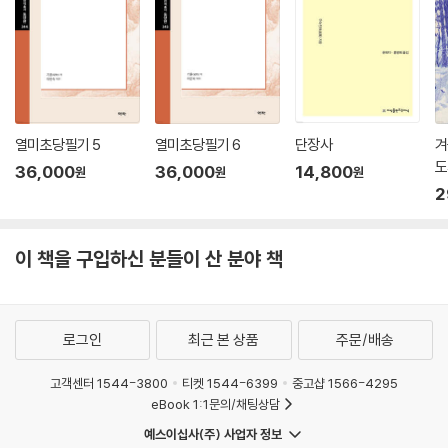
열미초당필기 5
열미초당필기 6
단장사
겨
도
36,000
36,000
14,800
원
원
원
2
이 책을 구입하신 분들이 산 분야 책
로그인
최근 본 상품
주문/배송
고객센터 1544-3800
티켓 1544-6399
중고샵 1566-4295
eBook 1:1문의/채팅상담
예스이십사(주) 사업자 정보