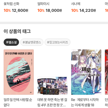
꽃처럼 신화
알파미시
샤나메
마
10
12,600
10
18,000
10
14,220
1
%
%
%
원
원
원
이 상품의 태그
#웹소설
#봄날엔로맨스
#믿고보는시리즈
일주일 만에 사랑할 순
데뷔 못 하면 죽는 병 걸
Re : 제로부터 시작하
던
없다
림 4부 초판 한정 굿즈
는 이세계 생활 18
하