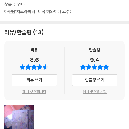
도 전쟁을 피해야 해. 특히 우리가 승리를 확신할 때는 더욱 그렇다. 어쨌든
찾을 수 있다.
판다바 형제들은 13년간의 추방 생활을 마치고 드리타라슈트라에게 쿠루
그야말로 세상에서 가장 긴 저작답게 세상을 이루는 모든 것들이 들어 있
그들은 우리 친척이야. 우리는 카우라바들과 평화롭게 살 수 있는 길을 찾
아린담 차크라바티 (미국 하와이대 교수)
제국 영토의 반을 돌려줄 것을 요청했다. 하지만 두르요다나 등의 반대로
다. 『마하바라타』를 펼치면 옛 이야기에서 최신 영화에 젖줄을 대고 있는
으려고 한 번 더 애써봐야 해. 그들을 몰살하면 우리는 영토를 되찾겠지만,
무산되고 결국 이들 사이의 대전쟁이 발발하기에 이른다. 친척들끼리의 전
이야기의 원형까지 발견할 수 있는 것이다. 고대 인도 생활과 지식이 모두
그게 우리한테 지속적인 행복을 가져다줄까?”
쟁이라는 점에서 양심의 가책을 느끼는 유디스티라였지만, 주위의 지지와
담겨 있는 백과사전이라 할 만하다. 또한 인도인들이 말하는 “이 세상 모든
리뷰/한줄평
13
-211쪽 중에서
인도로 전쟁에 돌입한다. 이 전쟁은 장장 18일 동안 계속되었고, 양쪽에서
것이 『마하바라타』에 있으니, 『마하바라타』에 없는 것은 이 세상에도 없
수많은 사람들이 죽어나가 매일 피가 강물이 되어 흘러넘쳐서 땅이 흠뻑
다”라고 말한 건 『마하바라타』에 대한 가장 정확한 설명이라 할 수 있겠다.
하스티나푸라에서는 수백만 명의 병력이 소집되어 전선으로 이동했다. 두
젖을 정도였고 시체는 언덕을 이룰 정도였다. 결국 이 전쟁 또한 카우바라
리뷰
한줄평
르요다나는 17개 군단을 상·중·하의 3등급으로 분류했다. 그는 군단에 대
일족의 패배, 판다바 형제의 승리로 끝난다.
제임스 캐머런은 왜 『마하바라타』에서 영화 스토리의 소재를 구했는가?
8.6
9.4
한 지휘를 크리파와 드로나, 살야, 두사사나와 그밖의 전사들에게 맡겼다.
세계적인 영화 감독 ‘제임스 캐머런’의 〈아바타〉를 설명할 때, ‘3D 혁명’이
총사령관은 예상대로 비슈마가 맡았다.
판다바 형제들은 왕국을 잘 다스렸고 시간이 지나자 차례로 기력이 다하여
니 ‘인문학의 총체’이니 하는 말들을 하곤 한다. 하지만 정작 제임스 캐머런
-230쪽 중에서
쓰러져 죽었다. 마지막으로 유디스티라가 죽어 하늘에 도달하였다. 하지만
감독이 그 상상력의 원천을 얻은 대상은 다름 아닌 『마하바라타』이다. 그
리뷰 쓰기
한줄평 쓰기
그의 형제들이 보이지 않았다. 그의 형제들은 지옥에 빠져 있었던 것이다.
는 일찍이 “나의 오랜 꿈은 『마하바라타』를 영화로 만드는 것”이라고 하였
날마다 한쪽은 기뻐 날뛰고 다른 쪽은 절망에 빠졌다. 희망과 절망의 시소
이에 사자(使者)가 이들과 함께 있을 것인지, 그냥 되돌아갈 것인지 물었
혜택 및 유의사항
혜택 및 유의사항
는데, 그 시작이 〈아바타〉인 셈이다.
게임이었다. 판다바들은 손실을 계산하면서 때로는 절망을 느꼈지만, 항상
다. 유디스티라는 이들과 함께 남겠다고 하였고, 인드라는 이것이 일종의
크리슈나가 격려하는 말로 그들의 사기를 북돋아주었다. 날마다 양군은 낙
시험이었다고 하며 그들 모두가 신이 되게끔 하였다. 이 덕분에 판다바 형
현대사회에서 고대 신화와 전설은 영화, 애니메이션, 게임, 소설 등으로 널
담할 만큼 많은 병사와 말과 지휘관을 잃었고, 땅은 피로 물들었다.
제뿐 아니라 카우바라 일족까지도 모두 분노와 증오에서 해방되어 진정한
리 활용되고 있다. 『마하바라타』도 예외는 아닌데, 일본의 유명 애니메이
-234쪽 중에서
평화와 행복을 찾을 수 있었다.
션 〈포켓몬스터〉의 여러 캐릭터의 특징과 이름이 『마하바라타』에서 비롯
된 것이고 위에서 말했듯이 영화 〈아바타〉는 『마하바라타』에서 영감을 얻
“이제 당신은 세상을 정복하고 왕이 되었는데, 승리가 기쁘십니까?”