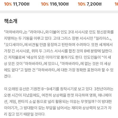
박스 세트
10
11,700
10
116,100
10
7,200
1
%
%
%
원
원
원
책소개
『마하바라타』는 『라마야나』와 더불어 인도 2대 서사시로 인도 정신문화를
지탱하는 두 기둥을 이루고 있다. 고대 그리스 장편 서사시인 『일리아스』,
『오디세이아』에 비견될 만큼 웅장하고 탄탄하며 수려하다. 또한 세계에서
가장 긴 서사시로, 위의 두 그리스 서사시를 합친 것의 8배 분량에 달한다.
긴 저작물로써 ‘세상의 모든 이야기’로 통하기도 한다. 인도인들이 “이 세
상 모든 것이 『마하바라타』에 있으니, 『마하바라타』에 없는 것은 이 세상
에도 없다”고 말한 건 『마하바라타』에 대한 가장 정확한 표현이라 할 수 있
겠다.
이 오래된 유산은 기원전 8~9세기를 창작시기로 보고 있다. 3천년이라는
오랜 시간이 지났음에도, 여전히 상상력을 한껏 자극하며 영화, 애니메이
션, 게임, 판타지 소설 등으로 널리 활용되는 이유는 무엇일까? 이 방대한
이야기가, 그 방대함이 갖는 부담을 넘어서는 재미와 상상력의 보고가 자
리 잡고 있기 때문일 것이다.