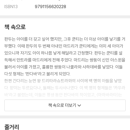
ISBN13
9791156620228
책 속으로
판두는 아이를 더 갖고 싶어 했지만, 그후 쿤티는 더 이상 아이를 낳기를 거
부했다. 이때 판두의 두 번째 아내인 마드리가 쿤티에게는 이미 세 아이가
있으니까 자기도 아이 하나쯤 낳게 해달라고 간청했다. 판두는 쿤티를 설
득해서 만트라를 마드리에게 전해 주었다. 마드리는 쌍둥이 신인 아스윈을
불러서 아이를 가졌고, 훌륭한 쌍둥이 나쿨라와 사하데바를 낳았다. 이들
다섯 형제는 ‘판다바’라고 불리게 되었다.
한편 간다리는 눈먼 왕 드리타라슈트라와의 사이에 백 명의 아들을 낳았
다. 맏이는 두르요다나, 둘째는 두사사나였다. 이 백 명의 형제들은 ‘카우라
바’라고 불렸는데, 이들은 평생 동안 판다바의 적이었고, 〈마하바라타〉는
죽어야만 끝나는 두 왕족 사이의 투쟁 이야기라고 말할 수 있다.
책 속으로 더보기
-34쪽 중에서
땅굴이 준비되자 쿤티는 사람들을 초대하여 큰 잔치를 베풀었다. 손님들을
줄거리
배불리 먹이고 배웅한 뒤 유디스티라는 동생들에게 말했다. “이제 우리도