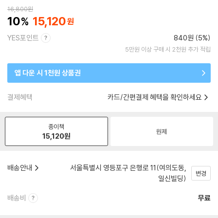
16,800
원
10
15,120
YES포인트
840원 (5%)
5만원 이상 구매 시 2천원 추가 적립
앱 다운 시 1천원 상품권
결제혜택
카드/간편결제 혜택을 확인하세요
종이책
원제
15,120
원
배송안내
서울특별시 영등포구 은행로 11(여의도동,
변경
일신빌딩)
배송비
무료