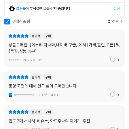
나』와 『마하바라타』를 다시 쓸 수밖에 없었던 것은, 바로 그 풍토 속에서
우리 문화가 발달했기 때문이다. 나는 것을 쓰지 않을 수 없었다.”라고 밝
클린봇
이 부적절한 글을 감지 중입니다.
설정
히고 있다.
구매한줄평
추천순
한편 나라얀의 친구이자 소설가인 그레이엄 그린은 “그는 나에게 제2의
고향을 주었다. 그가 없었다면 나는 인도인으로 사는 게 어떤 것인지 끝내
종이책
구매
알 수 없었을 것이다”라는 말을 남기기도 하였다. 이는 그야말로 인도의 문
상품구매전! [에누리,다나와,네이버,구글] 에서 [가격,할인,쿠폰] 및
화와 정신을 상징하는 『마하바라타』를 재탄생시키는 데 적임자라 할 만하
[품질,성능,성분]
다.
s***c
2026.01.02.
0
R. K. 나라얀의 『라마야나』에 이어 『마하바라타』를 우리말로 옮긴이는 한
국 최고의 번역가 김석희이다. 김석희는 『로마인 이야기』로 유명한 ‘시오
종이책
구매
노 나나미’의 책들을 비롯해, 20세기 가장 뛰어난 미국소설 『위대한 개츠
동양 고전에 대해 알고 싶어 구매했습니다.
비』, 전 세계적 베스트셀러 『꽃들에게 희망을』 등 영어·일어·불어를 넘나들
a********3
2025.04.01.
0
며 전방위로 활동하며 독보적인 세계를 구축하였다.
완벽하다는 그의 번역은 이번 『마하바라타』에서도 어김없이 발휘되었는
종이책
구매
데, 비록 영어본을 번역하는 작업이었지만 기본적으로 고대 인도를 배경으
인도 2대 서사시. 비슈누, 아르주나의 이야기. 추천
로 하기에 어려운 점이 많았을 것이다. 그럼에도 섬세하고 꼼꼼하게 풀어