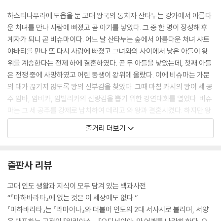
떠날 시간이야.” 그들은 비밀 통로를 열었고, 모두 안으로 들어간 뒤 비마
하스티나푸라에 도읍을 둔 고대 왕국의 통치자 산타누는 강가에서 아름다
혼자만 집에 불을 지르려고 뒤에 남았다. 비마는 푸로차나가 자고 있는 방
운 처녀를 만나 사랑에 빠졌고 곧 아기를 낳았다. 그 중 한 명이 장성해 후
에 불을 질렀다. 성공적인 방화였다. 가연성 물질이 많았기 때문에 건물 전
계자가 되니 곧 비슈마이다. 어느 날 산타누는 숲에서 아름다운 처녀 샤트
체가 순식간에 불길에 휩싸였다. 주민들이 깨어났을 때쯤 판다바 형제들은
야바티를 만나 또 다시 사랑에 빠졌고 그녀와의 사이에서 낳은 아들이 왕
이미 지하 통로 속으로 깊이 들어가 있었다.
위를 계승한다는 전제 하에 결혼하였다. 곧 두 아들을 낳았는데, 첫째 아들
-57쪽 중에서
은 전쟁 중에 사망하였고 어린 동생이 왕위에 올랐다. 이에 비슈마는 가문
의 대가 끊기지 않도록 왕의 신부감을 찾았다. 그때 마침 카시의 왕이 세 공
“유디스티라, 이 세상에는 노름꾼이 수천 명이나 있었지만, 그들 가운데
주 암바, 암비카, 암발리카의 신랑감을 뽑기 위한 경연대회를 열었다. 비슈
가장 형편없는 노름꾼도 자기 아내를 내기에 걸 생각은 해본 적이 없었어.
마는 그 세 공주를 강제로 납치하여 데리고 와 왕과 결혼시켰다. 하지만 왕
하지만 형은 우리 동생들을 모두 내기에 걸었고, 그것도 모자라서 아내까
은 아들을 낳지 못하고 죽고 말았다.
줄거리 더보기
지 내기에 걸었어. 나는 형이 우리가 가진 귀중한 재산과 보물을 잃은 것은
상관하지 않았지만, 도대체 형은 이 무고한 여자한테 무슨 짓을 한 거지?
사트야바티는 가문의 대를 잇기 위해서 자신이 낳은 현자 브야사로 하여금
지금 형의 아내가 어떤 곤경에 빠져 있는지 봐! 나는 형의 두 손을 불태워버
세 공주와 관계하게 하였다. 그렇게 드리타라슈트라, 판두, 비두라가 태어
출판사 리뷰
리고 싶어. 사하데바, 가서 불을 가져와라. 노름에 병든 저 손모가지를 태워
났다. 드라타라슈트라는 간다리와의 사이에서 백 명의 아이를 낳았고, 판
버려야겠다.”
두는 하늘의 힘을 빌려 쿤티, 마드리와의 사이에서 ‘판다바 형제’인 유디스
고대 인도 생활과 지식이 모두 담겨 있는 백과사전
-110쪽 중에서
티라, 비마, 아르주나, 나쿨라, 사하데나를 낳았다.
“『마하바라타』에 없는 것은 이 세상에도 없다.”
『마하바라타』는 『라마야나』와 더불어 인도의 2대 서사시로 불리며, 서양
“모든 생물은 합리적인 행동을 해야 돼요. 그러지 않으면 생물과 무생물의
드리타라슈트라는 아들들과 조카들을 차별 없이 대했다. 유디스티라를 자