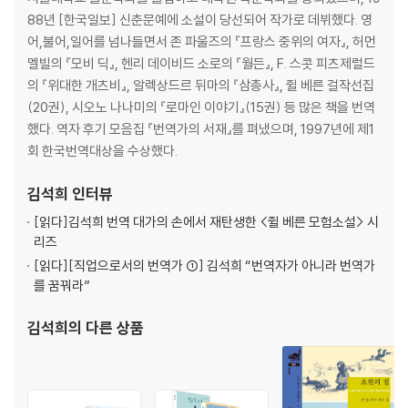
88년 [한국일보] 신춘문예에 소설이 당선되어 작가로 데뷔했다. 영
어,불어,일어를 넘나들면서 존 파울즈의 『프랑스 중위의 여자』, 허먼
멜빌의 『모비 딕』, 헨리 데이비드 소로의 『월든』, F. 스콧 피츠제럴드
의 『위대한 개츠비』, 알렉상드르 뒤마의 『삼총사』, 쥘 베른 걸작선집
(20권), 시오노 나나미의 『로마인 이야기』(15권) 등 많은 책을 번역
했다. 역자 후기 모음집 『번역가의 서재』를 펴냈으며, 1997년에 제1
회 한국번역대상을 수상했다.
김석희
인터뷰
[읽다]
김석희 번역 대가의 손에서 재탄생한 <쥘 베른 모험소설> 시
리즈
[읽다]
[직업으로서의 번역가 ①] 김석희 “번역자가 아니라 번역가
를 꿈꿔라”
김석희
의 다른 상품