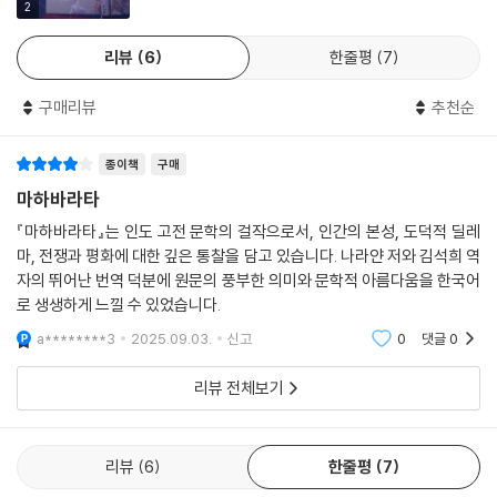
2
어 제작되었다. 한편 『마하바라타』에는 노아의 방주를 연상시키는 대홍수
(중략) “승리라고요! 나는 승리를 얻을 만한 일을 거의 하지 않았습니다.
이야기가 존재하며, 중국의 고전 〈삼국지〉의 세 주인공과 꼭 닮은 캐릭터가
크리슈나의 성원과 아르주나의 무예와 용맹이 우리에게 승리를 가져다주
리뷰
6
한줄평
7
등장하기도 한다. 또한 세계문화유산인 캄보디아의 앙코르와트 주신전에
었지요. 하지만 저에게 이런 승리는 패배보다 못합니다. 드라우파디가 낳
있는 수많은 조각상에는 『마하바라타』 이야기가 새겨져 있다.
은 아들들이 모두 죽었습니다.”
구매리뷰
추천순
-264쪽 중에서
이처럼 시간과 공간을 뛰어넘어 『마하바라타』가 재가공되고 재탄생되어
종이책
구매
오랜 시간 동안 사랑받는 이유는 무엇일까? 거기에는 문학적·시적 가치를
야마가 말을 마치자 유디스티라의 형상이 바뀌었다. 그는 죽음을 면할 수
마하바라타
비롯한 콘텐츠로서의 ‘가치’, 뚜렷한 성격을 가진 인물들이 열정적으로 말
없는 인간의 육신을 벗고 신이 되었다. 사람의 몸이 사라지면서 분노와 증
하고 행동하는 위대한 이야기로서의 ‘스토리’, 현대의 이성·과학·종교적 가
『마하바라타』는 인도 고전 문학의 걸작으로서, 인간의 본성, 도덕적 딜레
오의 찌꺼기도 모두 사라져버렸다. 그리고 유디스티라는 제 형제들은 물론
마, 전쟁과 평화에 대한 깊은 통찰을 담고 있습니다. 나라얀 저와 김석희 역
치를 넘어서는 원천적인 ‘상상력’ 등이 있을 것이다. 무엇보다 이 모든 것들
드리타라슈트라의 아들들도 만났다. 그들도 모두 분노와 증오에서 해방되
자의 뛰어난 번역 덕분에 원문의 풍부한 의미와 문학적 아름다움을 한국어
을 아우르는 보편적이면서 훌륭한 콘텐츠라는 점이다. 훌륭한 콘텐츠는 시
어 있었다. 유디스티라는 그제야 마침내 진정한 평화와 행복을 찾을 수 있
로 생생하게 느낄 수 있었습니다.
간과 공간, 민족과 종교, 나라와 언어까지 뛰어넘는다. 『마하바라타』는 이
었다.
에 대한 가장 정확한 증거이다.
a********3
2025.09.03.
신고
0
댓글
0
-281쪽 중에서
---본문
리뷰 전체보기
위대한 소설가 나라얀과 한국 최고의 번역가 김석희의 만남
인도에서 가장 위대한 영어권 작가 R. K. 나라얀이 『라마야나』에 이어 『마
하바라타』를 편저하였다. 그가 인도의 2대 서사시로 불리는 이 두 작품을
리뷰
6
한줄평
7
편저한 건 어찌 보면 당연한 일이라 하겠다. 그는 이에 대해 “내가 『라마야