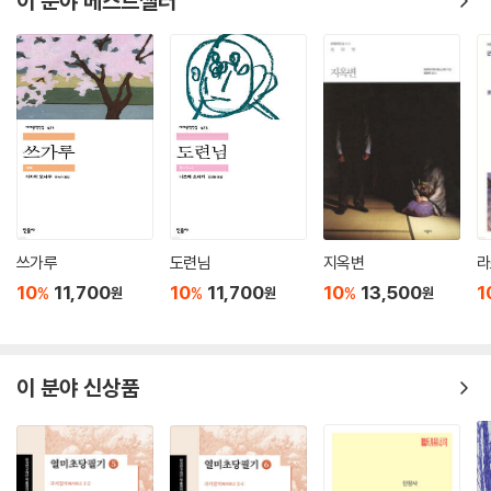
이 분야 베스트셀러
미메시스
쓰가루
도련님
지옥변
라
10
11,700
10
11,700
10
13,500
1
%
%
%
원
원
원
이 분야 신상품