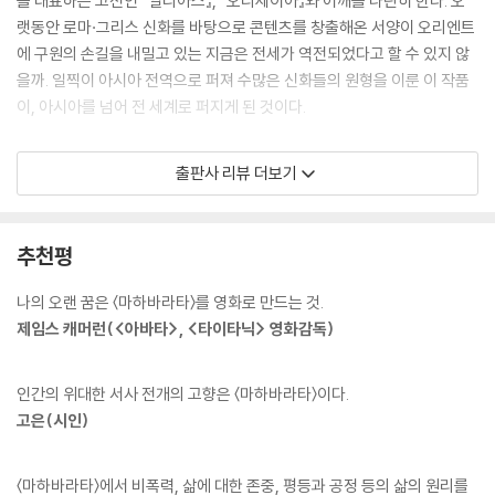
을 대표하는 고전인 『일리아스』, 『오디세이아』와 어깨를 나란히 한다. 오
구별은 사라질 거예요. 운명을 믿는 사람과 그런 믿음도 없이 무작정 사는
신의 후계자로 삼기까지 하였다. 유디스티라와 판다바 형제들은 쿠루 제국
랫동안 로마·그리스 신화를 바탕으로 콘텐츠를 창출해온 서양이 오리엔트
사람은 똑같이 최악의 인간들이에요. 자신의 지위에 합당한 행동을 하는
의 영토를 넓히며 점차 국가 영웅으로 자리매김하고 있었다. 하지만 이것
에 구원의 손길을 내밀고 있는 지금은 전세가 역전되었다고 할 수 있지 않
사람만이 칭찬할 가치가 있죠. 인간은 자신의 행동 방침을 결정하고, 지성
이 오히려 불화를 가져왔다. 약삭빠른 재상과 아들이 왕의 마음을 쥐고 흔
을까. 일찍이 아시아 전역으로 퍼져 수많은 신화들의 원형을 이룬 이 작품
을 도구로 사용하여 그것을 실행해야 돼요. 지금 우리의 비참한 처지는 당
들었던 것이다. 곧 판다바 형제를 숙청하려는 움직임이 인다. 하지만 판다
이, 아시아를 넘어 전 세계로 퍼지게 된 것이다.
신이 행동해야만 개선될 수 있어요. 당신이 의지와 지성을 갖고 있다면, 그
바 형제들은 용케도 함정을 피해 달아났고 이후 고행길이 펼쳐진다.
리고 그것을 적절히 사용하면 당신의 왕국을 되찾을 수 있어요.”
이 이야기는 인도인의 정신과 신앙, 지식과 지혜, 신화와 전설과 역사, 사
-134쪽 중에서
출판사 리뷰 더보기
판다바 형제들이 살아 있다는 사실을 알게 된 드리타라슈트라는 자신의 왕
랑과 죽음, 윤리와 형이상학, 우주관이 모두 들어있는 위대한 유산이다. 이
국 반을 판다바 형제에게 선사한다. 이에 판다바 형제는 훌륭하게 왕국을
에 대해 『마하바라타』의 서술자이자 주요 등장인물 중 하나인 ‘브야사’는
“판다바 형제들은 전쟁을 원치 않습니다. 그들이 원하는 것은 그들 몫의 왕
다스리지만, 이 또한 오히려 불화를 초래했을 뿐이다. 왕의 맞아들 두르요
다음과 같이 말했다.
국입니다. 그들이 받아야 할 정당한 몫이죠. 그들에게 제 몫을 가지도록 하
추천평
다나 등의 카우바라 일족은 또다시 판다바 형제들에 대한 질시와 시기를
는 것이 옳습니다. 어떤 전쟁도 필요 없습니다.”
시작한 것이다. 이에 그는 수작을 걸어 판다바 형제들을 곤경에 빠뜨린다.
“나는 방대한 시를 지었습니다. 여기에는 베다와 우파니샤드의 비밀과 미
“사쿠니가 유디스티라의 동의를 얻어 두르요다나 대신 주사위 노름을 해
나의 오랜 꿈은 〈마하바라타〉를 영화로 만드는 것.
주사위 노름으로 판다바 형제들의 모든 것을 잃게 하고 그들로 하여금 13
묘함이 드러나 있고, 교의와 생활방식에 대한 묘사, 과거와 현재와 미래의
서 승리했고, 유디스티라는 노름에 졌기 때문에 약속대로 추방당한 것입니
제임스 캐머런(<아바타>, <타이타닉> 영화감독)
년간의 추방 생활을 하게 한 것이다.
역사, 네 카스트(계급)에 대한 규정, 고행의 본질, 신참자를 위한 규칙의 요
다. 판다바들이 이겼다면 두르요다나가 같은 운명을 겪었겠지요. 그런데
체, 해와 달과 별들의 크기, 네 유가에 대한 설명, 탁발과 보시에 대한 설명,
유디스티라는 지금 마츠야와 판찰라 등의 지지를 믿고 왕국을 요구하고 있
판다바 형제들은 12년의 고행을 마치고 13년째 되는 해부터 미츠야 왕국
인간의 위대한 서사 전개의 고향은 〈마하바라타〉이다.
특별한 목적을 위해 영혼이 육체를 갖추는 문제, 과학과 질병 치료, 순례지
습니다.”
에서 익명의 생활을 하기로 한다. 하지만 카우바라 일족은 그들의 이후 행
고은(시인)
와 강, 산, 숲, 거룩한 성채와 궁전에 대한 묘사, 전쟁 기술, 여러 민족과 그
-195쪽 중에서
적을 두려워하여 미츠야로 출정하기에 이른다. 결과는 카우바라 일족의 패
들의 언어 및 특성에 대한 묘사, 어디에나 널리 퍼져 있는 보편적 정령에 대
배였다.
한 묘사가 포함되어 있습니다.”
“이 모든 충돌이 과연 가치가 있는 것일까? 우리는 어떤 희생을 치르더라
〈마하바라타〉에서 비폭력, 삶에 대한 존중, 평등과 공정 등의 삶의 원리를