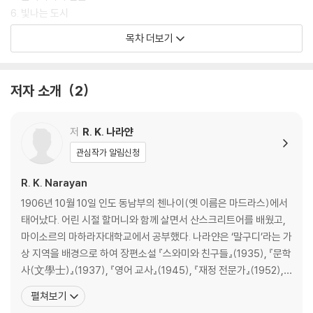
6. 빛나는 도시
7. 주사위 노름
목차 더보기
8. 추방 생활
9. 백 개의 질문
10. 노예 상태
저자 소개
2
11. 전쟁의 먹구름
12. 전쟁이냐 평화냐?
13. 행동 개시
저
R. K. 나라얀
14. 망설이는 영웅
관심작가 알림신청
15. 파괴의 망상
16. 승리와 슬픔
R. K. Narayan
에필로그
1906년 10월 10일 인도 동남부의 첸나이(옛 이름은 마드라스)에서
태어났다. 어린 시절 할머니와 함께 살면서 산스크리트어를 배웠고,
옮긴이의 말
마이소르의 마하라자대학교에서 공부했다. 나라얀은 ‘말구디’라는 가
등장인물 소개
상 지역을 배경으로 하여 장편소설 『스와미와 친구들』(1935), 『문학
사(文學士)』(1937), 『영어 교사』(1945), 『재정 전문가』(1952),
『여행 가이드』(1958) 등을 썼다. 이 중 『여행 가이드』로 1960년 인
펼쳐보기
도 국립문학원이 수여하는 ‘사히티아 아카데미상’을 받았다. 영어로