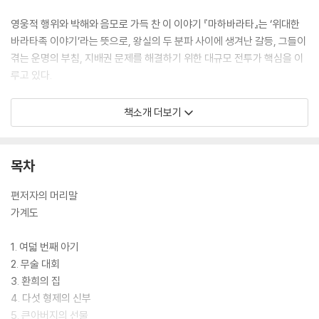
영웅적 행위와 박해와 음모로 가득 찬 이 이야기 『마하바라타』는 ‘위대한
바라타족 이야기’라는 뜻으로, 왕실의 두 분파 사이에 생겨난 갈등, 그들이
겪는 운명의 부침, 지배권 문제를 해결하기 위한 대규모 전투가 핵심을 이
루고 있다.
이런 핵심 줄거리에서 벗어나지 않고 쉽고 재미있게 읽히는 가독성의 범위
책소개 더보기
안에서 현대적 가치를 부여하는 건 편저자 R. K. 나라얀의 능력이다. 그는
안톤 체호프, 윌리엄 포크너, 오 헨리 같은 세계적인 작가들과 비견되는 인
도에서 가장 위대한 영어권 소설가로 알려져 있다. 나라얀의 간결하고 가
목차
식 없는 문체는 한국 최고의 번역가 김석희의 손에 의해 한껏 시너지를 내
어 독자들을 즐겁게 해줄 것이 분명하다.
편저자의 머리말
가계도
1. 여덟 번째 아기
2. 무술 대회
3. 환희의 집
4. 다섯 형제의 신부
5. 큰아버지의 선물