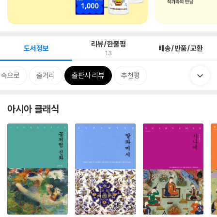
리뷰/한줄평
도서정보
배송/반품/교환
13
 속으로
줄거리
출판사 리뷰
추천평
아시아 클래식