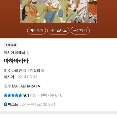
미리보기
사이즈비교
공유하기
소득공제
아시아 클래식
마하바라타
R. K. 나라얀
저
김석희
역
아시아
2014.05.02.
원제
MAHABHARATA
9.1
판매지수
840
13
베스트
고전문학 top100 20주