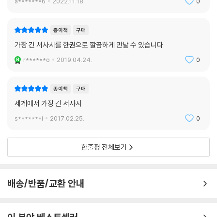
a*******6
2022.11.18.
0
내어 ‘역시 김석희’라는 탄성을 자아내게 한다. 무엇보다 『마하바라타』가
가지는 문학적 가치와 R. K. 나라얀의 간결하고 가식 없는 문장을 온전히
재현해내었다는 점이 크게 다가온다. 그 덕에 독자들은 『마하바라타』를 부
종이책
구매
담 없이 쉽고 재밌게 읽을 수 있게 되었다.
가장 긴 서사시를 한권으로 깔끔하게 만날 수 있습니다.
r******o
2019.04.24.
0
추천평
종이책
구매
〈마하바라타〉는 동남아시아에 다양하게 퍼져 수많은 판본으로 이곳 사람
세계에서 가장 긴 서사시
들의 DNA에 스며든 오래 된 문화의 원형질 같은 것이다.
s*******i
2017.02.25.
0
세계일보
나라얀의 번역은 명료하고 바르다. 그는 이야기의 정신을 포착했다.
한줄평 전체보기
라이브러리 저널
나라얀은 인도의 심장과 마음에 다가가는 진정한 가이드다.
배송/반품/교환 안내
선데이 타임즈
김석희는 한국을 대표하는 번역가이다.