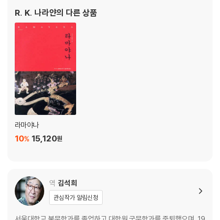
작품을 쓴 최초의 인도 문학가인 나라얀의 소설은 안톤 체호프, 윌리
R. K. 나라얀
의 다른 상품
엄 포크너, 오
라마야나
10
15,120
%
원
역
김석희
관심작가 알림신청
서울대학교 불문학과를 졸업하고 대학원 국문학과를 중퇴했으며, 19