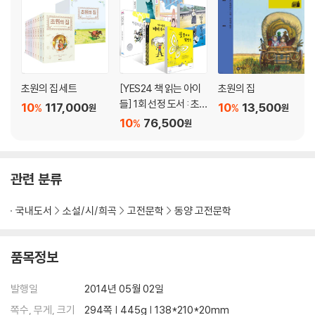
초원의 집 세트
[YES24 책 읽는 아이
초원의 집
들] 1회 선정 도서 : 초
10
117,000
10
13,500
%
%
원
원
등 3~4학년 세트
10
76,500
%
원
관련 분류
국내도서
소설/시/희곡
고전문학
동양 고전문학
품목정보
발행일
2014년 05월 02일
쪽수, 무게, 크기
294쪽 | 445g | 138*210*20mm