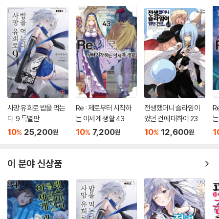
사망 유희로 밥을 먹는
Re : 제로부터 시작하
전생했더니 슬라임이
R
다. 9 특별판
는 이세계 생활 43
었던 건에 대하여 23
는
10
25,200
10
7,200
10
12,600
1
%
%
%
원
원
원
이 분야 신상품