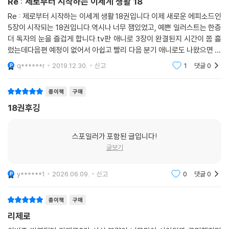
Re : 제로부터 시작하는 이세계 생활 18
Re : 제로부터 시작하는 이세계 생활 18권입니다.이제 새로운 에피소드인
5장이 시작되는 18권입니다.역시나 너무 잼있었고, 예쁜 일러스트는 한층
더 독자의 눈을 즐겁게 합니다.tv판 애니로 3장이 완결된지 시간이 쫌 흘
렀는데다음편 예정이 없어서 아쉽고 빨리 다음 분기 애니로도 나왔으면 하
는바람입니다. Re : 제로부터 시작하는 이세계 생활 18권이였습니다.
q******r
2019.12.30.
신고
1
댓글
0
종이책
구매
18권후깅
스포일러가 포함된 글입니다!
글보기
y******1
2026.06.09.
신고
0
댓글
0
종이책
구매
리제로