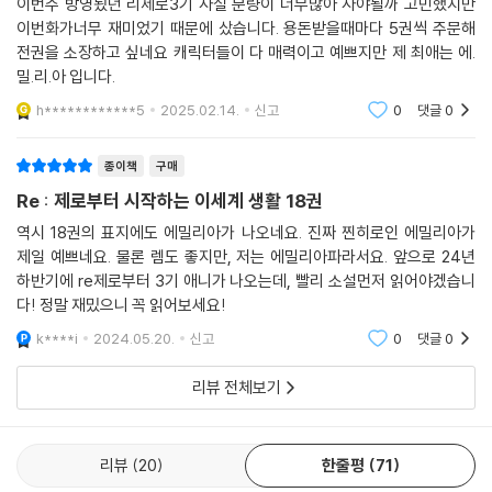
이번주 방영됬던 리제로3기 사실 분량이 너무많아 사야될까 고민했지만
이번화가너무 재미었기 때문에 샀습니다. 용돈받을때마다 5권씩 주문해
전권을 소장하고 싶네요 캐릭터들이 다 매력이고 예쁘지만 제 최애는 에.
밀.리.아 입니다.
h************5
2025.02.14.
신고
0
댓글
0
종이책
구매
Re : 제로부터 시작하는 이세계 생활 18권
역시 18권의 표지에도 에밀리아가 나오네요. 진짜 찐히로인 에밀리아가
제일 예쁘네요. 물론 렘도 좋지만, 저는 에밀리아파라서요. 앞으로 24년
하반기에 re제로부터 3기 애니가 나오는데, 빨리 소설먼저 읽어야겠습니
다! 정말 재밌으니 꼭 읽어보세요!
k****i
2024.05.20.
신고
0
댓글
0
리뷰 전체보기
리뷰
20
한줄평
71