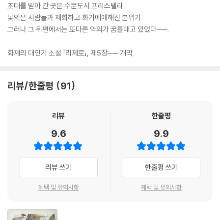
초대를 받아 간 곳은 수문도시 프리스텔라.
낯익은 사람들과 재회하고 화기애애해진 분위기.
그러나 그 뒤편에서는 또다른 악의가 꿈틀대고 있었다──.
화제의 대인기 소설 「리제로」, 제5장── 개막.
리뷰/한줄평
91
리뷰
한줄평
9.6
9.9
리뷰 쓰기
한줄평 쓰기
혜택 및 유의사항
혜택 및 유의사항