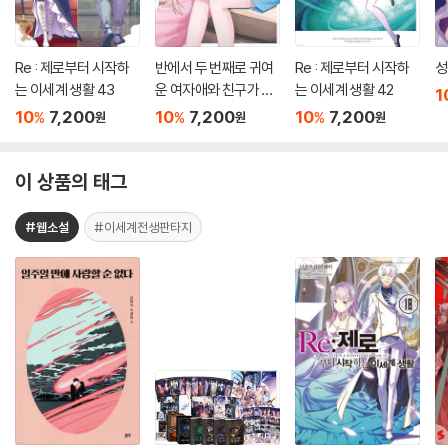
Re : 제로부터 시작하
반에서 두 번째로 귀여
Re : 제로부터 시작하
성
는 이세계 생활 43
운 여자애와 친구가 되
는 이세계 생활 42
1
었다 7.5
10
7,200
10
7,200
10
7,200
%
%
%
원
원
원
이 상품의 태그
#웹소설
#이세계전생판타지