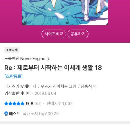
사이즈비교
공유하기
소득공제
노블엔진 Novel Engine
Re : 제로부터 시작하는 이세계 생활 18
초판종료
나가츠키 탓페이
저
오츠카 신이치로
그림
정홍식
역
영상출판미디어
2019.06.04.
9.8
판매지수
1,032
91
베스트
국내도서 top100 2주