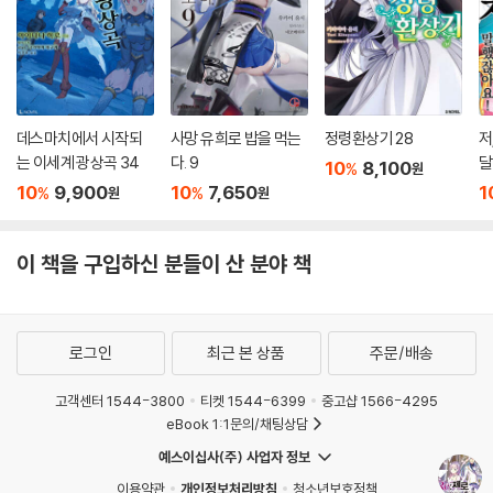
데스마치에서 시작되
사망 유희로 밥을 먹는
정령환상기 28
저
는 이세계 광상곡 34
다. 9
달
10
8,100
%
원
10
9,900
10
7,650
1
%
%
원
원
이 책을 구입하신 분들이 산 분야 책
로그인
최근 본 상품
주문/배송
고객센터 1544-3800
티켓 1544-6399
중고샵 1566-4295
eBook 1:1문의/채팅상담
예스이십사(주) 사업자 정보
이용약관
개인정보처리방침
청소년보호정책