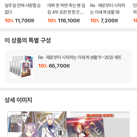
일주일 만에 사랑할 순
데뷔 못 하면 죽는 병 걸
Re : 제로부터 시작하
던
없다
림 4부 초판 한정 굿즈
는 이세계 생활 18
하
박스 세트
10
11,700
10
116,100
10
7,200
1
%
%
%
원
원
원
이 상품의 특별 구성
Re : 제로부터 시작하는 이세계 생활 11~20권 세트
10
65,700
%
원
상세 이미지