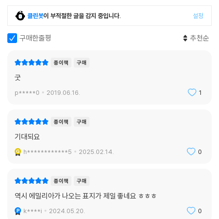
클린봇
이 부적절한 글을 감지 중입니다.
설정
구매한줄평
추천순
종이책
구매
굿
p*****0
2019.06.16.
1
종이책
구매
기대되요
h************5
2025.02.14.
0
종이책
구매
역시 에밀리아가 나오는 표지가 제일 좋네요 ㅎㅎㅎ
k****i
2024.05.20.
0