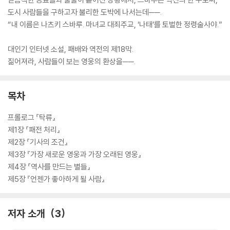
도시 사람들을 구하고자 불리한 도박에 나서는데──.
“내 이름은 나츠키 스바루. 마녀교 대죄주교, ‘나태’를 토벌한 정령술사야.”
대인기 인터넷 소설, 패배와 역전의 제18막.
짊어져라, 사람들이 보는 영웅의 환상을──.
목차
프롤로그 『탁류』
제1장 『패전 처리』
제2장 『기사의 조건』
제3장 『가장 새로운 영웅과 가장 오래된 영웅』
제4장 『역사를 만드는 별들』
제5장 『언젠가 좋아하게 될 사람』
저자 소개
3