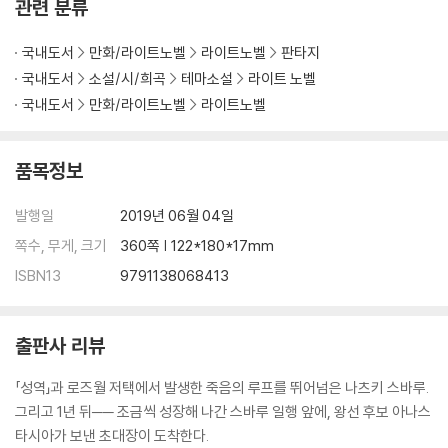
관련 분류
국내도서
만화/라이트노벨
라이트노벨
판타지
국내도서
소설/시/희곡
테마소설
라이트 노벨
국내도서
만화/라이트노벨
라이트노벨
품목정보
발행일
2019년 06월 04일
쪽수, 무게, 크기
360쪽 | 122*180*17mm
ISBN13
9791138068413
출판사 리뷰
「성역」과 로즈월 저택에서 발생한 죽음의 루프를 뛰어넘은 나츠키 스바루.
그리고 1년 뒤── 조금씩 성장해 나간 스바루 일행 앞에, 왕선 후보 아나스
타시아가 보낸 초대장이 도착한다.