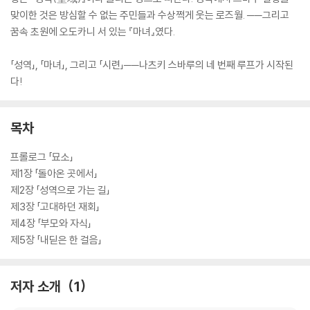
맞이한 것은 방심할 수 없는 주민들과 수상쩍게 웃는 로즈월. ──그리고
꿈속 초원에 오도카니 서 있는 『마녀』였다.
「성역」, 「마녀」, 그리고 「시련」──나츠키 스바루의 네 번째 루프가 시작된
다!
목차
프롤로그 「묘소」
제1장 「돌아온 곳에서」
제2장 「성역으로 가는 길」
제3장 「고대하던 재회」
제4장 「부모와 자식」
제5장 「내딛은 한 걸음」
저자 소개
1