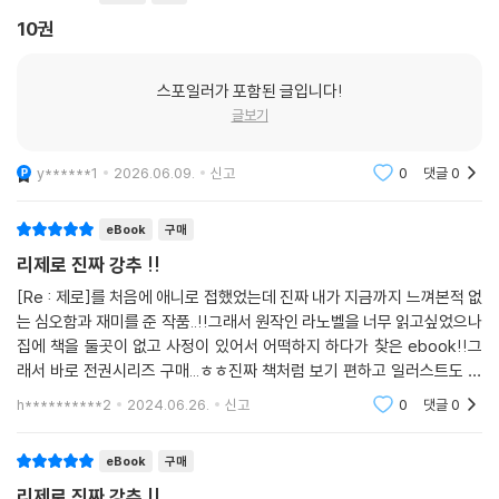
10권
스포일러가 포함된 글입니다!
글보기
y******1
2026.06.09.
신고
0
댓글
0
eBook
구매
리제로 진짜 강추 !!
[Re : 제로]를 처음에 애니로 접했었는데 진짜 내가 지금까지 느껴본적 없
는 심오함과 재미를 준 작품..!!그래서 원작인 라노벨을 너무 읽고싶었으나
집에 책을 둘곳이 없고 사정이 있어서 어떡하지 하다가 찾은 ebook!!그
래서 바로 전권시리즈 구매...ㅎㅎ진짜 책처럼 보기 편하고 일러스트도 다
있고 진짜 라노벨 같은 그리고 최대 장점 - 폰만 있으면 어디서든 읽을 수
h**********2
2024.06.26.
신고
0
댓글
0
있다는 점!(이
eBook
구매
리제로 진짜 강추 !!