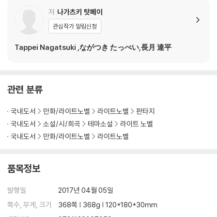
저
나가츠키 탓페이
관심작가 알림신청
Tappei Nagatsuki ,ながつき たっぺい,長月 達平
관련 분류
국내도서
만화/라이트노벨
라이트노벨
판타지
국내도서
소설/시/희곡
테마소설
라이트 노벨
국내도서
만화/라이트노벨
라이트노벨
품목정보
발행일
2017년 04월 05일
쪽수, 무게, 크기
368쪽 | 368g | 120*180*30mm