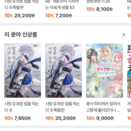
사망 유희로 밥을 먹는
Re : 제로부터 시작하
정령환상기 28
R
다. 9 특별판
는 이세계 생활 43
는
10
8,100
%
원
10
25,200
10
7,200
1
%
%
원
원
이 분야 신상품
사망 유희로 밥을 먹는
사망 유희로 밥을 먹는
용사 파티에서 잘려서
저
다. 9
다. 9 특별판
고향에 돌아갔더니 멤
달
버 전원이 따라왔다만
10
7,650
10
25,200
10
9,000
1
%
%
%
원
원
원
5