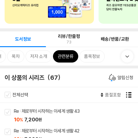
리뷰/한줄평
도서정보
배송/반품/교환
73
개
목차
저자 소개
관련분류
품목정보
이 상품의 시리즈
67
알림신청
전체선택
품절포함
Re : 제로부터 시작하는 이세계 생활 43
10
7,200
%
원
Re : 제로부터 시작하는 이세계 생활 42