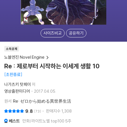
사이즈비교
공유하기
소득공제
노블엔진 Novel Engine
Re : 제로부터 시작하는 이세계 생활 10
초판종료
나가츠키 탓페이
저
영상출판미디어
2017.04.05.
원서
Re: ゼロから始める異世界生活
9.8
판매지수
1,308
73
베스트
만화/라이트노벨 top100 5주