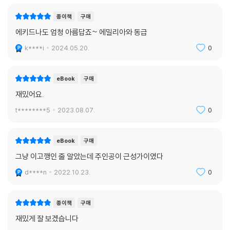
종이책
구매
에키드나도 엄청 아름답죠~ 에밀리아와 동급
k****i
2024.05.20.
0
eBook
구매
재밌어요.
t********5
2023.08.07.
0
eBook
구매
그냥 이고깽인 줄 알았는데 주인공이 근성가이였다
d****n
2022.10.23.
0
종이책
구매
재밌게 잘 보겠습니다