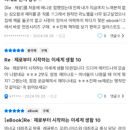
[Re : 제로]를 처음에 애니로 접했었는데 진짜 내가 지금까지 느껴본적 없
는 심오함과 재미를 준 작품..!!그래서 원작인 라노벨을 너무 읽고싶었으나
집에 책을 둘곳이 없고 사정이 있어서 어떡하지 하다가 찾은 ebook!!그
래서 바로 전권시리즈 구매...ㅎㅎ진짜 책처럼 보기 편하고 일러스트도 다
있고 진짜 라노벨 같은 그리고 최대 장점 - 폰만 있으면 어디서든 읽을 수
h**********2
2024.06.26.
신고
0
댓글
0
있다는 점!(이
종이책
구매
Re : 제로부터 시작하는 이세계 생활 10
Re : 제로부터 시작하는 이세계 생활 10권입니다. 드디어 에키드나의 모습
이 나왔네요 ㅎㅎㅎ 2부도 엄청 재미나죠~ 마녀들이 나왔을 때 이게 뭐
지? 그랬는데, 점점 궁금해져서 재미나네요 ㅎㅎㅎ진짜 re제로는 명작인
것 같아요! 꼭 읽어보세요!
k****i
2024.05.20.
신고
0
댓글
0
eBook
구매
[eBook]Re : 제로부터 시작하는 이세계 생활 10
마녀교 대죄주교 탐욕, 레굴루스 코르니아스와 대죄주교 폭식 담당, 라이