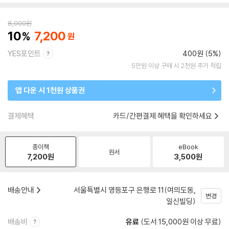
8,000
원
10
7,200
YES포인트
400원 (5%)
5만원 이상 구매 시 2천원 추가 적립
앱 다운 시 1천원 상품권
결제혜택
카드/간편결제 혜택을 확인하세요
종이책
eBook
원서
7,200
원
3,500
원
배송안내
서울특별시 영등포구 은행로 11(여의도동,
변경
일신빌딩)
배송비
유료
(도서 15,000원 이상 무료)