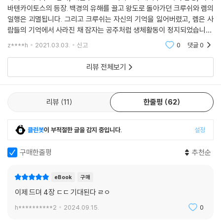
바텐카이토스의 등장. 백경의 유해를 끌고 왕도로 돌아가던 크루쉬와 렘의
일행은 괴멸됩니다. 그리고 크루쉬는 자신의 기억을 잃어버렸고, 렘은 사
람들의 기억에서 사라진 채 잠자는 공주처럼 생체활동이 정지되었습니다.
유일하게 기억을 유지한 스바루는 렘을 되살릴 단서를 찾기 위해, 로즈월
z****h
2021.03.03.
신고
0
댓글
0
이 숨어있다는
리뷰 전체보기
리뷰
11
한줄평
62
클린봇
이 부적절한 글을 감지 중입니다.
설정
구매한줄평
추천순
eBook
구매
이제 드뎌 4장 ㄷㄷ 기대된다 ㄹㅇ
h**********2
2024.09.15.
0