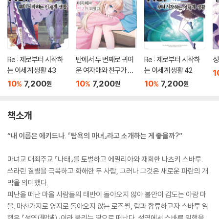
Re : 제로부터 시작하
반에서 두 번째로 귀여
Re : 제로부터 시작하
성
는 이세계 생활 43
운 여자애와 친구가 되
는 이세계 생활 42
1
었다 7.5
10
7,200
10
7,200
10
7,200
%
%
%
원
원
원
책소개
“내 이름은 에키드나. 『탐욕의 마녀』라고 소개하는 게 좋을까?”
마녀교 대죄주교 『나태』를 토벌하고 에밀리아와 재회한 나츠키 스바루.
쓰라린 결별을 극복하고 화해한 두 사람, 그러나 그것은 새로운 파란의 개
막을 의미했다.
피난을 떠난 마을 사람들의 태반이 돌아오지 않아 불안이 감도는 아람 마
을. 마찬가지로 영지로 돌아오지 않는 로즈월, 람과 합류하고자 스바루 일
행은 『성역(聖域)』이라 불리는 땅으로 떠난다. 성역에서 스바루 일행을