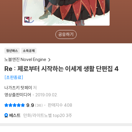
공유하기
청년패스
소득공제
노블엔진 Novel Engine
Re : 제로부터 시작하는 이세계 생활 단편집 4
초판종료
나가츠키 탓페이
저
영상출판미디어
2019.09.02.
9.9
판매지수
408
36
베스트
만화/라이트노벨 top20 3주