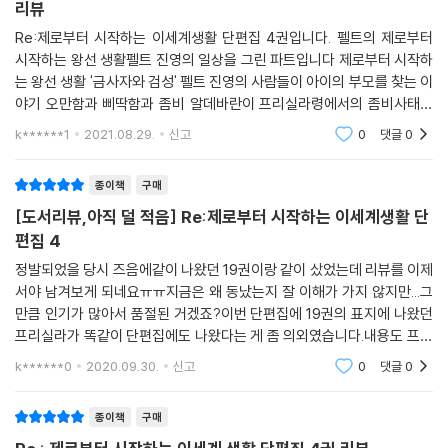
리뷰
Re:제로부터 시작하는 이세계생활 단편집 4권입니다. 펠트의 제로부터
시작하는 왕선 생활펠트 진영의 일상을 그린 파트입니다 제로부터 시작하
는 왕선 생활 '금사자와 검성' 펠트 진영의 사람들이 아이의 부모를 찾는 이
야기 오만함과 삐딱함과 좀비 알데바란이 프리실라령에서의 좀비사태에
서 대활약하는 이야기 오토의 희비교차 행상록 오토가 납치당하고 탈출하
k******1
2021.08.29.
신고
0
댓글
0
는 이야기
종이책
구매
[도서리뷰,아직 덜 적음] Re:제로부터 시작하는 이세계생활 단
편집 4
정발되었을 당시 즈음에같이 나왔던 19권이랑 같이 샀었는데 리뷰를 이제
서야 남겨보게 되네요ㅠㅠ지금은 왜 동났는지 잘 이해가 가지 않지만...그
만큼 인기가 많아서 품절된 거겠죠?이번 단편집에 19권의 표지에 나왔던
프리실라가 똑같이 단편집에도 나왔다는 게 좀 의외였습니다.내용도 프리
실라의 이야기가 실려 있었다는 걸 보면작가가 의도적으로 이런 단편을 실
k******0
2020.09.30.
신고
0
댓글
0
어놓았던 것 같네요
종이책
구매