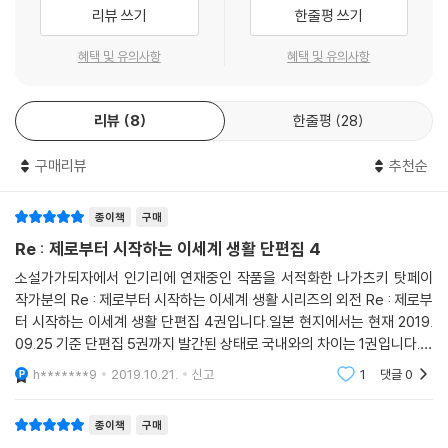
리뷰 쓰기
한줄평 쓰기
혜택 및 유의사항
혜택 및 유의사항
리뷰
8
한줄평
28
구매리뷰
추천순
종이책
구매
Re : 제로부터 시작하는 이세계 생활 단편집 4
소설가가되자에서 인기리에 연재중인 작품을 서적화한 나가츠키 탓페이
작가분의 Re : 제로부터 시작하는 이세계 생활 시리즈의 외전 Re : 제로부
터 시작하는 이세계 생활 단편집 4권입니다.일본 현지에서는 현재 2019.
09.25 기준 단편집 5권까지 발간된 상태로 국내와의 차이는 1권입니다.본
편의 이야기는 진행되지 않지만 미처 다루지 못했던 주변 캐릭터들의 이야
h*******9
2019.10.21.
신고
1
댓글
0
기를 볼 수 있는 외전
종이책
구매