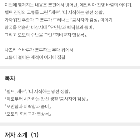
이번에 펼쳐지는 내용은 본편에서 벗어난, 에밀리아 진영 바깥의 이야기.
펠트 진영의 교류를 그린 『제로부터 시작하는 왕선 생활』.
가까워진 주종과 그 분투가 드러나는 『금사자와 검성』 이야기.
왕국을 엄습한 비상사태 『오만함과 삐딱함과 좀비』.
그리고 오토의 수난을 그린 『희비교차 행상록』.
나츠키 스바루가 분투하는 무대 뒤에서
그들이 걸어온 궤적이 여기에 집결!
목차
『펠트, 제로부터 시작하는 왕선 생활』
『제로부터 시작하는 왕선 생활 ‘금사자와 검성’』
『오만함과 비딱함과 좀비』
『오토의 희비교차 행상록』
저자 소개
1