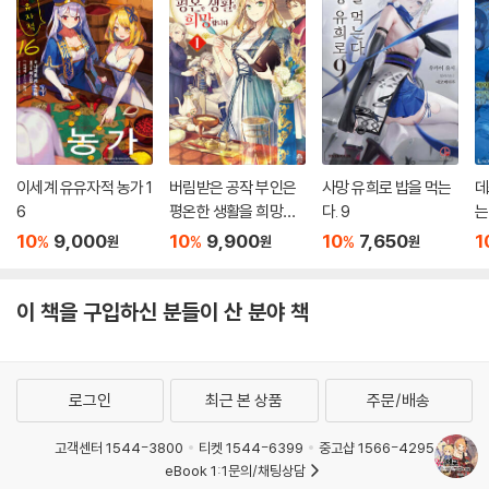
이세계 유유자적 농가 1
버림받은 공작 부인은
사망 유희로 밥을 먹는
데
6
평온한 생활을 희망합
다. 9
는
니다 1
10
9,000
10
9,900
10
7,650
1
%
%
%
원
원
원
이 책을 구입하신 분들이 산 분야 책
로그인
최근 본 상품
주문/배송
고객센터 1544-3800
티켓 1544-6399
중고샵 1566-4295
eBook 1:1문의/채팅상담