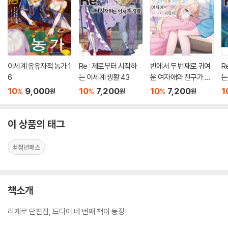
이세계 유유자적 농가 1
Re : 제로부터 시작하
반에서 두 번째로 귀여
R
6
는 이세계 생활 43
운 여자애와 친구가 되
는
었다 7.5
10
9,000
10
7,200
10
7,200
1
%
%
%
원
원
원
이 상품의 태그
#청년패스
책소개
리제로 단편집, 드디어 네 번째 책이 등장!