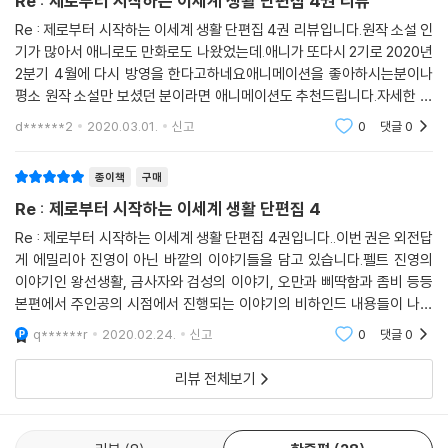
Re : 제로부터 시작하는 이세계 생활 단편집 4권 리뷰
Re : 제로부터 시작하는 이세계 생활 단편집 4권 리뷰입니다.원작 소설 인
기가 많아서 애니로도 만화로도 나왔었는데.애니가 또다시 2기로 2020년
2분기 4월에 다시 방영을 한다고하네요애니메이션을 좋아하시는분이나
평소 원작 소설만 보셨던 분이라면 애니메이션도 추천드립니다.자세한 내
용은 Re : 제로부터 시작하는 이세계 생활 단편집 4권에서 보실수있어요!
d******2
2020.03.01.
신고
0
댓글
0
종이책
구매
Re : 제로부터 시작하는 이세계 생활 단편집 4
Re : 제로부터 시작하는 이세계 생활 단편집 4권입니다..이번 권은 외전답
게 에밀리아 진영이 아닌 바깥의 이야기들을 담고 있습니다.펠트 진영의
이야기인 왕선생활, 금사자와 검성의 이야기, 오만과 삐딱함과 좀비 등등
본편에서 주인공의 시점에서 진행되는 이야기의 비하인드 내용들이 나와
있습니다.특히, 많은 분들이 궁금해하는 펠트 진영이나 프리실라의 진영에
q******r
2020.02.24.
신고
0
댓글
0
서의 이야기가 있으
리뷰 전체보기