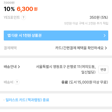
7,000
원
10
6,300
YES포인트
350원 (5%)
5만원 이상 구매 시 2천원 추가 적립
앱 다운 시 1천원 상품권
결제혜택
카드/간편결제 혜택을 확인하세요
배송안내
서울특별시 영등포구 은행로 11(여의도동,
변경
일신빌딩)
배송비
유료
(도서 15,000원 이상 무료)
일러스트 카드(책과랩핑) 종료