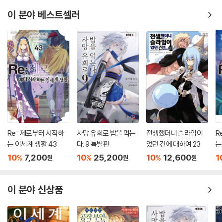
이 분야 베스트셀러
Re : 제로부터 시작하
사망 유희로 밥을 먹는
전생했더니 슬라임이
R
는 이세계 생활 43
다. 9 특별판
었던 건에 대하여 23
는
10
7,200
10
25,200
10
12,600
1
%
%
%
원
원
원
이 분야 신상품