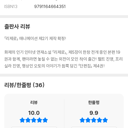
ISBN13
9791164664351
출판사 리뷰
「리제로」 애니메이션 제2기 제작 확정!
화제의 인기 인터넷 연재소설 「리제로」, 제5장이 한창 전개 중인 본편 19
권과 함께, 팬이라면 놓칠 수 없는 외전이 모인 챡이 출간! 펠트 진영, 프리
실라 진영, 행상인 오토의 이야기가 듬뿍 담긴 「단편집」 제4권!
리뷰/한줄평
36
리뷰
한줄평
10.0
9.9