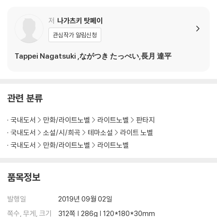
저
나가츠키 탓페이
관심작가 알림신청
Tappei Nagatsuki ,ながつき たっぺい,長月 達平
관련 분류
국내도서
만화/라이트노벨
라이트노벨
판타지
국내도서
소설/시/희곡
테마소설
라이트 노벨
국내도서
만화/라이트노벨
라이트노벨
품목정보
발행일
2019년 09월 02일
쪽수, 무게, 크기
312쪽 | 286g | 120*180*30mm