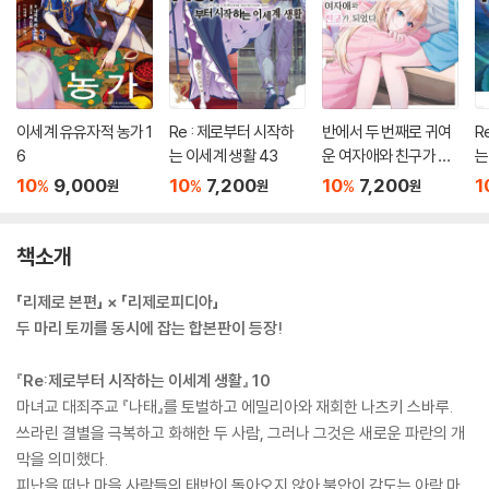
이세계 유유자적 농가 1
Re : 제로부터 시작하
반에서 두 번째로 귀여
R
6
는 이세계 생활 43
운 여자애와 친구가 되
는
었다 7.5
10
9,000
10
7,200
10
7,200
1
%
%
%
원
원
원
책소개
「리제로 본편」 × 「리제로피디아」
두 마리 토끼를 동시에 잡는 합본판이 등장!
『Re:제로부터 시작하는 이세계 생활』 10
마녀교 대죄주교 『나태』를 토벌하고 에밀리아와 재회한 나츠키 스바루.
쓰라린 결별을 극복하고 화해한 두 사람, 그러나 그것은 새로운 파란의 개
막을 의미했다.
피난을 떠난 마을 사람들의 태반이 돌아오지 않아 불안이 감도는 아람 마