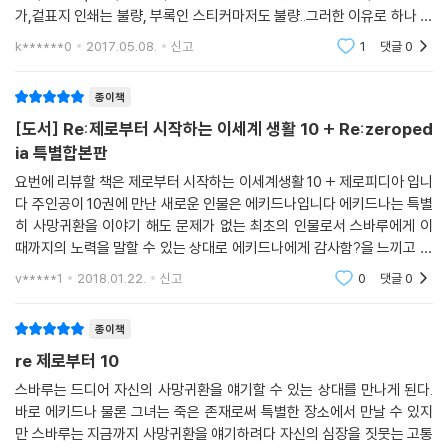
가,겉표지 인쇄는 불량, 부록인 스티커마저도 불량..그러한 이유로 하나 더
사게 된 책입니다예스24에 뭐라고 할 게 아니라, 출판사에 뭐라 항의를 해
k******0
2017.05.08.
신고
1
댓글
0
야 하는 거지만
종이책
[도서] Re:제로부터 시작하는 이세계 생활 10 + Re:zeroped
ia 특별합본판
요번에 리뷰할 책은 제로부터 시작하는 이세계생활 10 + 제로피디아 입니
다 주인공이 10권에 만난 새로운 인물은 에키드나입니다 에키드나는 특별
히 사망귀환을 이야기 해도 문제가 없는 최초의 인물로서 스바루에게 이
때까지의 노력을 말할 수 있는 상대로 에키드나에게 감사함?을 느끼고 있
습니다 에키드나에게 왜 이야기를 해도 문제가 안되는 이유는 나중에 책을
v*****1
2018.01.22.
신고
0
댓글
0
직접 읽어 보시는
종이책
re 제로부터 10
스바루는 드디어 자신의 사망귀환을 얘기할 수 있는 상대를 만나게 된다.
바로 에키드나 물론 그녀는 죽은 존재로써 특별한 장소에서 만날 수 있지
만 스바루는 지금까지 사망귀환을 얘기하려다 자신의 심장을 짓뭇는 고통