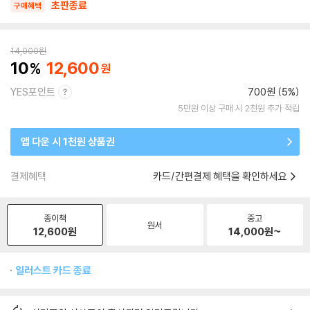
초판종료
구매혜택
14,000
원
10
12,600
YES포인트
700원 (5%)
5만원 이상 구매 시 2천원 추가 적립
앱 다운 시 1천원 상품권
결제혜택
카드/간편결제 혜택을 확인하세요
종이책
중고
원서
12,600
원
14,000
원~
일러스트 카드 종료