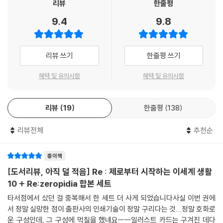
리뷰
한줄평
9.4
9.8
리뷰 쓰기
한줄평 쓰기
혜택 및 유의사항
혜택 및 유의사항
리뷰
19
한줄평
138
리뷰전체
추천순
종이책
[도서리뷰, 아직 덜 적음] Re : 제로부터 시작하는 이세계 생활
10 + Re:zeropidia 합본 세트
타서점에서 샀던 걸 중복해서 한 세트 더 사게 되었습니다사실 이번 권에
서 정말 실망한 점이 출판사의 인쇄기술이 정말 구리다는 것....정말 호화로
운 구성인데, 그 구성에 먹칠을 했네요ㅡㅡ일러스트 카드는 구겨진 데다