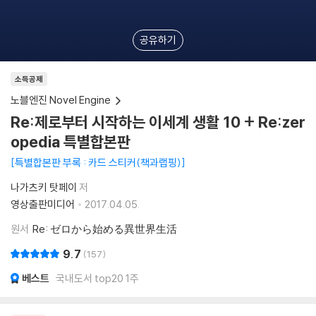
공유하기
소득공제
노블엔진 Novel Engine
Re:제로부터 시작하는 이세계 생활 10 + Re:zer
opedia 특별합본판
특별합본판 부록 : 카드 스티커(책과랩핑)
나가츠키 탓페이
저
영상출판미디어
2017.04.05.
원서
Re: ゼロから始める異世界生活
9.7
157
베스트
국내도서 top20 1주