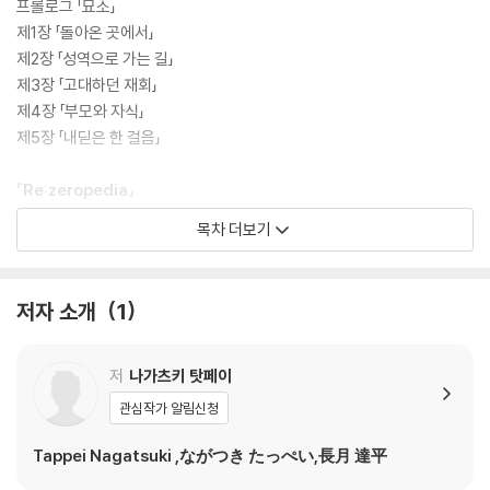
프롤로그 「묘소」
제1장 「돌아온 곳에서」
제2장 「성역으로 가는 길」
제3장 「고대하던 재회」
제4장 「부모와 자식」
제5장 「내딛은 한 걸음」
『Re:zeropedia』
캐릭터 설정자료
목차 더보기
제1부 인물소개
제2부 이야기 소개
특별수록 『에밀리 양의 메이드 수행』
저자 소개
1
특별수록 『제1차 마요네즈 소동』
저
나가츠키 탓페이
관심작가 알림신청
Tappei Nagatsuki ,ながつき たっぺい,長月 達平