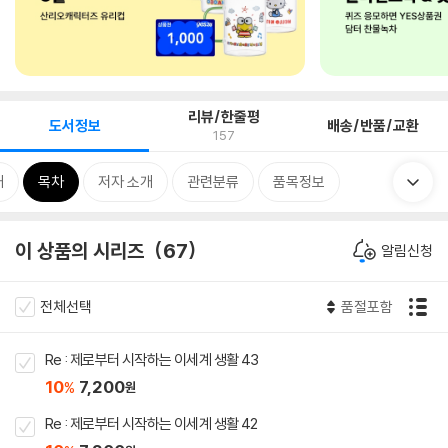
리뷰/한줄평
도서정보
배송/반품/교환
157
개
목차
저자 소개
관련분류
품목정보
이 상품의 시리즈
67
알림신청
전체선택
품절포함
Re : 제로부터 시작하는 이세계 생활 43
10
7,200
%
원
Re : 제로부터 시작하는 이세계 생활 42