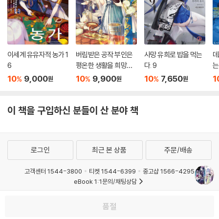
이세계 유유자적 농가 1
버림받은 공작 부인은
사망 유희로 밥을 먹는
데
6
평온한 생활을 희망합
다. 9
는
니다 1
10
9,000
10
9,900
10
7,650
1
%
%
%
원
원
원
이 책을 구입하신 분들이 산 분야 책
로그인
최근 본 상품
주문/배송
고객센터 1544-3800
티켓 1544-6399
중고샵 1566-4295
eBook 1:1문의/채팅상담
예스이십사(주) 사업자 정보
품절
이용약관
개인정보처리방침
청소년보호정책