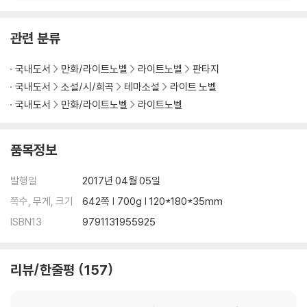
관련 분류
국내도서
만화/라이트노벨
라이트노벨
판타지
국내도서
소설/시/희곡
테마소설
라이트 노벨
국내도서
만화/라이트노벨
라이트노벨
품목정보
발행일
2017년 04월 05일
쪽수, 무게, 크기
642쪽 | 700g | 120*180*35mm
ISBN13
9791131955925
리뷰/한줄평
157