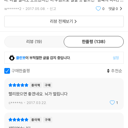
키드나입니다. 개인적인 감상으로는 에밀리아보다 에키드나 누님이 조금
w******2
2017.05.08.
신고
0
댓글
0
더 귀엽
리뷰 전체보기
리뷰
19
한줄평
138
클린봇
이 부적절한 글을 감지 중입니다.
설정
구매한줄평
추천순
종이책
구매
빨리왔으면 좋겠네요. 뇌가 떨립니다
c*****n
2017.03.22.
1
종이책
구매