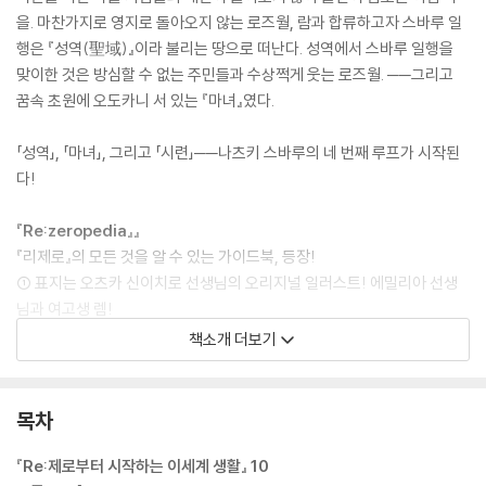
을. 마찬가지로 영지로 돌아오지 않는 로즈월, 람과 합류하고자 스바루 일
행은 『성역(聖域)』이라 불리는 땅으로 떠난다. 성역에서 스바루 일행을
맞이한 것은 방심할 수 없는 주민들과 수상쩍게 웃는 로즈월. ──그리고
꿈속 초원에 오도카니 서 있는 『마녀』였다.
「성역」, 「마녀」, 그리고 「시련」──나츠키 스바루의 네 번째 루프가 시작된
다!
『Re:zeropedia』』
『리제로』의 모든 것을 알 수 있는 가이드북, 등장!
① 표지는 오츠카 신이치로 선생님의 오리지널 일러스트! 에밀리아 선생
님과 여고생 렘!
② 첫 공개! 풀 컬러 16페이지, 충실한 캐릭터 자료!
책소개 더보기
③ 제3장까지의 내용을 완전 망라! 자세한 해설과 [사망귀환] 차트!
④ 본편 미수록 분을 포함한, 월간 코믹 얼라이브 연재 단편도 시간 순으로
해설!
목차
⑤ 단편 『에밀리 양의 메이드 수행』 / 『제1차 마요네즈 소동』 수록!
『Re:제로부터 시작하는 이세계 생활』 10