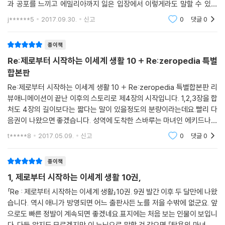
과 공포를 느끼고 에밀리아까지 잃은 입장에서 이렇게라도 말할 수 있는
존재를 만난 것에 대해 감사한다. 그러나 이 루프는 쉽게 해결될것 같지 않
j******5
2017.09.30.
신고
0
댓글
0
는데 ..
종이책
Re:제로부터 시작하는 이세계 생활 10 + Re:zeropedia 특별
합본판
Re:제로부터 시작하는 이세계 생활 10 + Re:zeropedia 특별합본판 리
뷰애니메이션이 끝난 이후의 스토리로 제4장의 시작입니다. 1,2,3장을 합
처도 4장의 길이보다는 짧다는 말이 있을정도의 분량이라는데요.빨리 다
음권이 나왔으면 좋겠습니다. 성역에 도착한 스바루는 마녀인 에키드나와
만나게 되고 그곳의 비밀을 알게됩니다. 그후 결계에 같혀서 나오지 못하
t*****8
2017.05.09.
신고
0
댓글
0
게 되는데 에밀리아와스바
종이책
1, 제로부터 시작하는 이세계 생활 10권,
「Re : 제로부터 시작하는 이세계 생활」10권. 9권 발간 이후 두 달만에 나왔
습니다. 역시 애니가 방영되면 어느 출판사든 노를 저을 수밖에 없군요. 앞
으로도 빠른 정발이 계속되면 좋겠네요.표지에는 처음 보는 인물이 보입니
다. 다들 알지도 모르겠지만 이 누님으로 말할 것 같으면 『탐욕의 마녀』 에