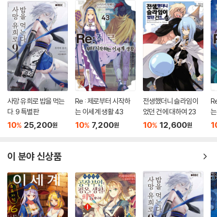
사망 유희로 밥을 먹는
Re : 제로부터 시작하
전생했더니 슬라임이
R
다. 9 특별판
는 이세계 생활 43
었던 건에 대하여 23
는
10
25,200
10
7,200
10
12,600
1
%
%
%
원
원
원
이 분야 신상품