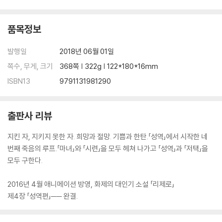
품목정보
발행일
2018년 06월 01일
쪽수, 무게, 크기
368쪽 | 322g | 122*180*16mm
ISBN13
9791131981290
출판사 리뷰
지킨 자, 지키지 못한 자. 희망과 절망. 기쁨과 한탄.「성역」에서 시작한 네
번째 죽음의 루프.「마녀」와 「시련」을 모두 헤쳐 나가고 「성역」과 「저택」을
모두 구한다.
2016년 4월 애니메이션 방영, 화제의 대인기 소설 「리제로」
제4장 「성역편」── 완결.