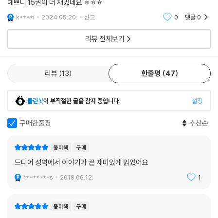
예쁘니 15권이 더 재밌네요 ㅎㅎㅎ
k****i
2024.05.20.
신고
0
댓글
0
리뷰 전체보기
리뷰
13
한줄평
47
클린봇
이 부적절한 글을 감지 중입니다.
설정
구매한줄평
추천순
종이책
구매
드디어 성역에서 이야기가 끝 재미있게 읽었어요
r*******s
2018.06.12.
1
종이책
구매