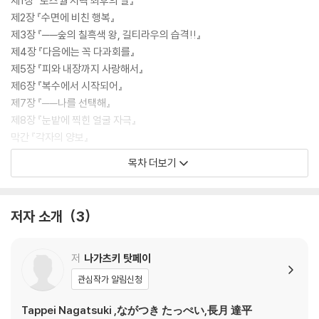
제1장 『로즈월 저택 최후의 날』
제2장 『수면에 비친 행복』
제3장 『──숲의 칠흑색 왕, 길티라우의 습격!!』
제4장 『다음에는 꼭 다과회를』
제5장 『피와 내장까지 사랑해서』
제6장 『복수에서 시작되어』
제7장 『──나를 선택해』
제8장 『눈밭에 찍힌 얼굴 자극』
막간 『각자의 양보』
종장 『달 아래에서, 엉터리 댄스를』
목차 더보기
사족 『──재림』
저자 소개
3
저
나가츠키 탓페이
관심작가 알림신청
Tappei Nagatsuki ,ながつき たっぺい,長月 達平