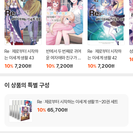
Re : 제로부터 시작하
반에서 두 번째로 귀여
Re : 제로부터 시작하
성
는 이세계 생활 43
운 여자애와 친구가 되
는 이세계 생활 42
1
었다 7.5
10
7,200
10
7,200
10
7,200
%
%
%
원
원
원
이 상품의 특별 구성
Re : 제로부터 시작하는 이세계 생활 11~20권 세트
10
65,700
%
원