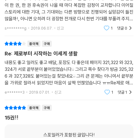
이 한 권, 한 권 후속권이 나올 때 마다 복잡한 감정이 교차합니다.이어질
스토리에 대한 기대, 그 기대와는 다른 방향으로 진행되어 실망감이 들진
않을까!, 아니면 오히려 더 굉장한 전개로 다시 한번 기대를 부풀려 주지는
않을까!...한 작품의 애독자라면 당연히 느껴야하는 생각일지도 모르지만,
s********g
2019.06.07.
신고
1
댓글
0
이 작품에서
종이책
구매
Re: 제로부터 시작하는 이세계 생활
내용도 좋고 일러도 좋고 배달, 포장도 다 좋은데 페이지 321,322 와 323,
324가 서로 끝부분이 붙어있었습니다;; 그리고 쪽수 찾다가 방금 325,32
6 과 327,328도 붙어있는걸 찾았네요;; 그리 큰 문제는 아니여서 끝부분
을 가위로 잘라서 읽었지만 마음이 살짝 언짢았습니다 ㅠㅠRe제로 애니
메이션으로 2기가 곧 나온다는데 기대가 굉장히 되요
e*******3
2019.07.01.
신고
1
댓글
1
종이책
구매
15권!!
스포일러가 포함된 글입니다!