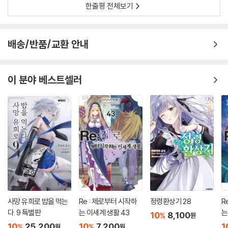
한줄평 전체보기
배송/반품/교환 안내
이 분야 베스트셀러
사망 유희로 밥을 먹는
Re : 제로부터 시작하
정령환상기 28
R
다. 9 특별판
는 이세계 생활 43
는
10
8,100
%
원
10
25,200
10
7,200
1
%
%
원
원