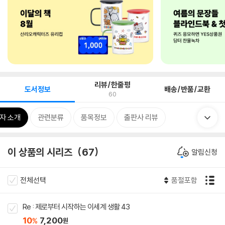
리뷰/한줄평
도서정보
배송/반품/교환
60
자 소개
관련분류
품목정보
출판사 리뷰
이 상품의 시리즈
67
알림신청
전체선택
품절포함
Re : 제로부터 시작하는 이세계 생활 43
10
7,200
%
원