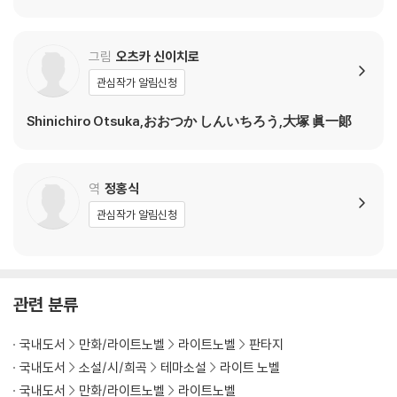
그림
오츠카 신이치로
관심작가 알림신청
Shinichiro Otsuka,おおつか しんいちろう,大塚 眞一郞
역
정홍식
관심작가 알림신청
관련 분류
국내도서
만화/라이트노벨
라이트노벨
판타지
국내도서
소설/시/희곡
테마소설
라이트 노벨
국내도서
만화/라이트노벨
라이트노벨