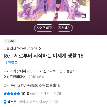
사이즈비교
공유하기
소득공제
노블엔진 Novel Engine
Re : 제로부터 시작하는 이세계 생활 15
초판종료
나가츠키 탓페이
저
오츠카 신이치로
그림
정홍식
역
영상출판미디어
2018.06.01.
원서
Re: ゼロから始める異世界生活
10.0
판매지수
1,176
60
베스트
만화/라이트노벨 top20 2주