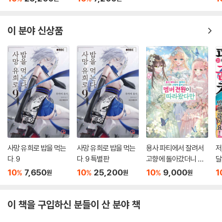
이 분야 신상품
사망 유희로 밥을 먹는
사망 유희로 밥을 먹는
용사 파티에서 잘려서
저
다. 9
다. 9 특별판
고향에 돌아갔더니 멤
달
버 전원이 따라왔다만
10
7,650
10
25,200
10
9,000
1
%
%
%
원
원
원
5
이 책을 구입하신 분들이 산 분야 책