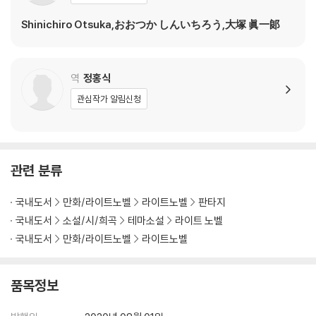
Shinichiro Otsuka,おおつか しんいちろう,大塚 眞一郞
역
정홍식
관심작가 알림신청
관련 분류
국내도서
만화/라이트노벨
라이트노벨
판타지
국내도서
소설/시/희곡
테마소설
라이트 노벨
국내도서
만화/라이트노벨
라이트노벨
품목정보