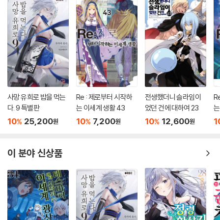
사망 유희로 밥을 먹는
Re : 제로부터 시작하
전생했더니 슬라임이
R
다. 9 특별판
는 이세계 생활 43
었던 건에 대하여 23
는
10
25,200
10
7,200
10
12,600
1
%
%
%
원
원
원
이 분야 신상품