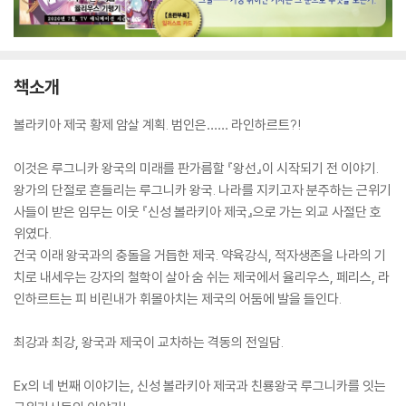
책소개
볼라키아 제국 황제 암살 계획. 범인은…… 라인하르트?!
이것은 루그니카 왕국의 미래를 판가름할 『왕선』이 시작되기 전 이야기.
왕가의 단절로 흔들리는 루그니카 왕국. 나라를 지키고자 분주하는 근위기
사들이 받은 임무는 이웃 『신성 볼라키아 제국』으로 가는 외교 사절단 호
위였다.
건국 이래 왕국과의 충돌을 거듭한 제국. 약육강식, 적자생존을 나라의 기
치로 내세우는 강자의 철학이 살아 숨 쉬는 제국에서 율리우스, 페리스, 라
인하르트는 피 비린내가 휘몰아치는 제국의 어둠에 발을 들인다.
최강과 최강, 왕국과 제국이 교차하는 격동의 전일담.
Ex의 네 번째 이야기는, 신성 볼라키아 제국과 친룡왕국 루그니카를 잇는