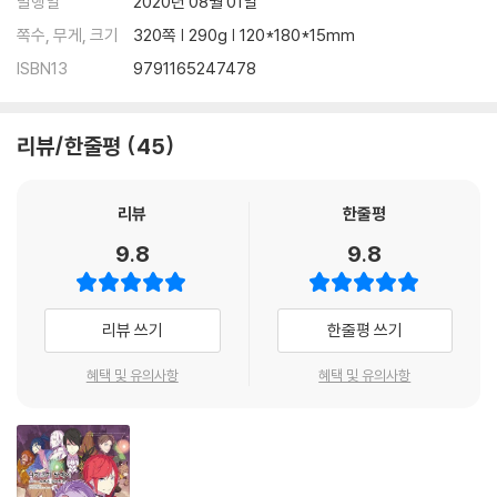
발행일
2020년 08월 01일
쪽수, 무게, 크기
320쪽 | 290g | 120*180*15mm
ISBN13
9791165247478
리뷰/한줄평
45
리뷰
한줄평
9.8
9.8
리뷰 쓰기
한줄평 쓰기
혜택 및 유의사항
혜택 및 유의사항