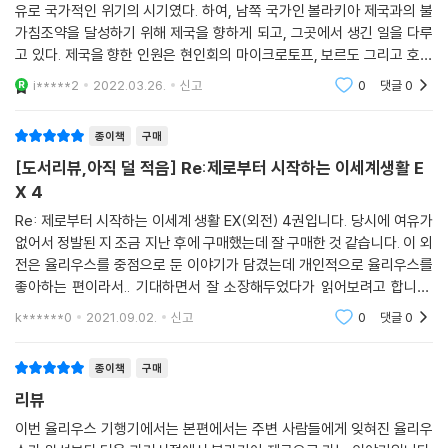
유로 국가적인 위기의 시기였다. 하여, 남쪽 국가인 볼라키아 제국과의 불
가침조약을 달성하기 위해 제국을 향하게 되고, 그곳에서 생긴 일을 다루
고 있다. 제국을 향한 인원은 현인회의 마이크로토프, 보르도 그리고 호위
기사로 선출된 라인하르트, 율리우스, 페리스로 특이사항이 있다면 라인
i*****2
2022.03.26.
신고
0
댓글
0
하르트의 동참은
종이책
구매
[도서리뷰,아직 덜 적음] Re:제로부터 시작하는 이세계생활 E
X 4
Re: 제로부터 시작하는 이세계 생활 EX(외전) 4권입니다. 당시에 여유가
없어서 정발된 지 조금 지난 후에 구매했는데 잘 구매한 것 같습니다. 이 외
전은 율리우스를 중점으로 둔 이야기가 담겼는데 개인적으로 율리우스를
좋아하는 편이라서.. 기대하면서 잘 소장해두었다가 읽어보려고 합니다.
나중에 천천히 읽어보고 사진과 함께 리뷰 다시 남겨보겠습니다!
k******0
2021.09.02.
신고
0
댓글
0
종이책
구매
리뷰
이번 율리우스 기행기에서는 본편에서는 주변 사람들에게 잊혀진 율리우