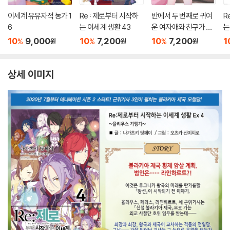
이세계 유유자적 농가 1
Re : 제로부터 시작하
반에서 두 번째로 귀여
R
6
는 이세계 생활 43
운 여자애와 친구가 되
는
었다 7.5
10
9,000
10
7,200
10
7,200
1
%
%
%
원
원
원
상세 이미지