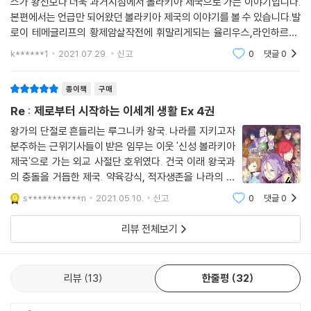
스가 왕선보다 더욱 과거시점에서 볼라키아 제국으로 가는 이야기입니다.
본편에서는 언급만 되어왔던 볼라키아 제국의 이야기를 볼 수 있습니다.발
로이 테메글리프의 황제암살작전에 휘말리게되는 율리우스,라인하르트,
펠릭스가 오해를 풀고 르그니카로 돌아오는 이야기와 루그니카로 도망친
k******1
2021.07.29.
신고
0
댓글
0
범인을 잡는 이야기입니
종이책
구매
Re : 제로부터 시작하는 이세계 생활 Ex 4권
왕가의 단절로 흔들리는 루그니카 왕국. 나라를 지키고자
분주하는 근위기사들이 받은 임무는 이웃 '신성 볼라키아
제국'으로 가는 외교 사절단 호위였다. 건국 이래 왕국과
의 충돌을 거듭한 제국. 약육강식, 적자생존을 나라의 기
치로 내세우는 강자의 철학이 살아 숨 쉬는 제국에서 율리
s***********n
2021.05.10.
신고
0
댓글
0
우스, 페리스, 라인하르트는 피 비린내가 휘몰아치는 제
국의 어둠에 발을 들이는데…. re제로부
리뷰 전체보기
리뷰
13
한줄평
32