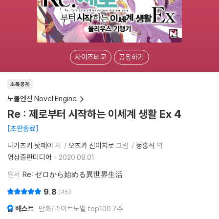
사이즈비교
공유하기
소득공제
노블엔진 Novel Engine
Re : 제로부터 시작하는 이세계 생활 Ex 4
초판종료
나가츠키 탓페이
저
오츠카 신이치로
그림
정홍식
역
영상출판미디어
2020.08.01.
원서
Re: ゼロから始める異世界生活
9.8
45
베스트
만화/라이트노벨 top100 7주