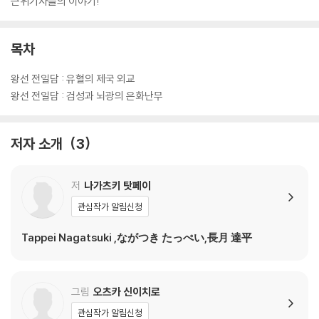
근위기사들의 이야기!
목차
왕선 전일담 : 유혈의 제국 외교
왕선 전일담 : 검성과 뇌광의 은화난무
저자 소개
3
저
나가츠키 탓페이
관심작가 알림신청
Tappei Nagatsuki ,ながつき たっぺい,長月 達平
그림
오츠카 신이치로
관심작가 알림신청