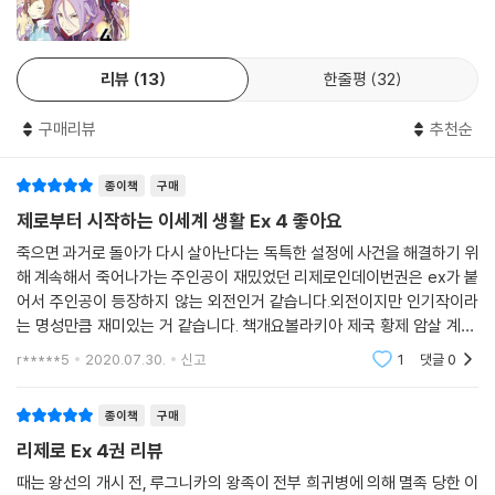
리뷰
13
한줄평
32
구매리뷰
추천순
종이책
구매
제로부터 시작하는 이세계 생활 Ex 4 좋아요
죽으면 과거로 돌아가 다시 살아난다는 독특한 설정에 사건을 해결하기 위
해 계속해서 죽어나가는 주인공이 재밌었던 리제로인데이번권은 ex가 붙
어서 주인공이 등장하지 않는 외전인거 같습니다.외전이지만 인기작이라
는 명성만큼 재미있는 거 같습니다. 책개요볼라키아 제국 황제 암살 계획.
범인은…… 라인하르트?!이것은 루그니카 왕국의 미래를 판가름할 『왕선』
r*****5
2020.07.30.
신고
1
댓글
0
이 시작되기 전 이
종이책
구매
리제로 Ex 4권 리뷰
때는 왕선의 개시 전, 루그니카의 왕족이 전부 희귀병에 의해 멸족 당한 이