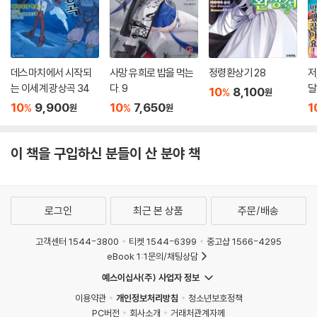
데스마치에서 시작되
사망 유희로 밥을 먹는
정령환상기 28
저
는 이세계 광상곡 34
다. 9
달
10
8,100
%
원
10
9,900
10
7,650
1
%
%
원
원
이 책을 구입하신 분들이 산 분야 책
로그인
최근 본 상품
주문/배송
고객센터 1544-3800
티켓 1544-6399
중고샵 1566-4295
eBook 1:1문의/채팅상담
예스이십사(주) 사업자 정보
이용약관
개인정보처리방침
청소년보호정책
PC버전
회사소개
거래처관계자께