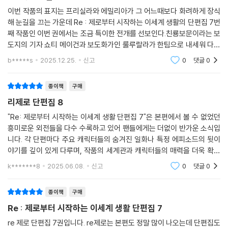
이번 작품의 표지는 프리실라와 에밀리아가 그 어느때보다 화려하게 장식
해 눈길을 끄는 가운데 Re : 제로부터 시작하는 이세계 생활의 단편집 7번
째 작품인 이번 권에서는 조금 특이한 전개를 선보인다.친룡보문이라는 보
도지의 기자 쇼티 메이건과 보도화가인 룰루랄라가 한팀으로 내세워 다섯
명의 왕선 후보자 크루쉬 칼스텐, 아나스타시아 호신, 프리실라 바리에르,
b*****s
2025.12.25.
신고
0
댓글
0
펠트, 에밀리아
종이책
구매
리제로 단편집 8
"Re: 제로부터 시작하는 이세계 생활 단편집 7"은 본편에서 볼 수 없었던
흥미로운 외전들을 다수 수록하고 있어 팬들에게는 더없이 반가운 소식입
니다. 각 단편마다 주요 캐릭터들의 숨겨진 일화나 특정 에피소드의 뒷이
야기를 깊이 있게 다루며, 작품의 세계관과 캐릭터들의 매력을 더욱 확장
시켜 줍니다. 특히, 짧지만 강렬한 에피소드들이 지루할 틈 없이 다음 이야
k*******8
2025.06.08.
신고
0
댓글
0
기를 기대하게 만
종이책
구매
Re : 제로부터 시작하는 이세계 생활 단편집 7
re 제로 단편집 7권입니다. re제로는 본편도 정말 많이 나오는데 단편집도