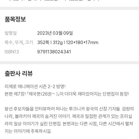
품목정보
발행일
2023년 03월 09일
쪽수, 무게, 크기
352쪽 | 312g | 120*180*17mm
ISBN13
9791138024341
출판사 리뷰
리제로 애니메이션 시즌 2-2 방영!
본편 제7장! 「제국편(26권~ )」이 더더욱 재미있어지는 단편집이 등장!
왕선 후보자들을 인터뷰하러 떠나는 루크니카 왕국의 신참 기자들. 검랑의
나라, 볼라키아 제국의 숨겨진 이야기. 제국과 밀접한 관계가 있는 프리실
라의 일상 이야기가 실린 단편집. 본편과는 다른 시점, 다른 시간에서 펼쳐
지는 이야기에 주목하시길.