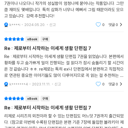
7권이나 나오다니 작가의 성실함이 엄청나에 묻어나는 작품입니다. 그만
큼 재미도 몇배입니다. 특히 삽화가 너무나 예뻐서 그림 때문이라도 모으
고 있습니다. 강력 추천합니다!
k****i
2024.05.20.
신고
0
댓글
0
eBook
구매
Re : 제로부터 시작하는 이세계 생활 단편집 7
Re : 제로부터 시작하는 이세계 생활 단편집 7권을 읽었습니다. 본편에서
황좌를 두고 숨가쁘게 일이 진행되는 걸 읽다가 잠시 숨돌리기 할 시간이
온 것 같습니다 ㅎㅎ. re제로는 특히 ex나 단편집에서 본편하고 직접적으
로 연관된 중요한 이야기들도 많이 다루어지므로 꼭 읽는 걸 추천하는 편
입니다. 구신장의 과거 이야기, 왕선후보들의 이야기 등 재밌는 이야기가
k*******4
2023.11.11.
신고
0
댓글
0
많이 수록되어 있
eBook
구매
Re : 제로부터 시작하는 이세계 생활 단편집 7
리제로 시리즈의 외전이라 할 수 있는 단편집도 어느덧 7권까지 출간되었
다. (참고로 이번에 수록된 단편집은 본편 기준 7장에 돌입한 볼라키아 제