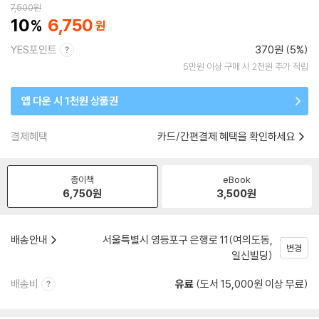
7,500
원
10
6,750
YES포인트
370원 (5%)
5만원 이상 구매 시 2천원 추가 적립
앱 다운 시 1천원 상품권
결제혜택
카드/간편결제 혜택을 확인하세요
종이책
eBook
6,750
원
3,500
원
배송안내
서울특별시 영등포구 은행로 11(여의도동,
변경
일신빌딩)
배송비
유료
(도서 15,000원 이상 무료)