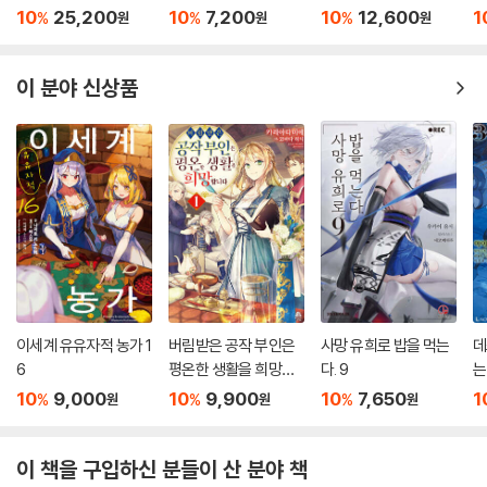
10
25,200
10
7,200
10
12,600
1
%
%
%
원
원
원
이 분야 신상품
이세계 유유자적 농가 1
버림받은 공작 부인은
사망 유희로 밥을 먹는
데
6
평온한 생활을 희망합
다. 9
는
니다 1
10
9,000
10
9,900
10
7,650
1
%
%
%
원
원
원
이 책을 구입하신 분들이 산 분야 책