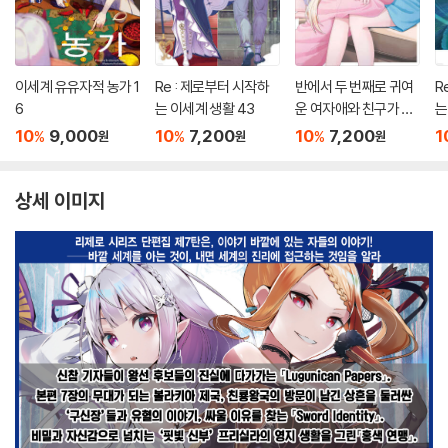
이세계 유유자적 농가 1
Re : 제로부터 시작하
반에서 두 번째로 귀여
R
6
는 이세계 생활 43
운 여자애와 친구가 되
는
었다 7.5
10
9,000
10
7,200
10
7,200
1
%
%
%
원
원
원
상세 이미지