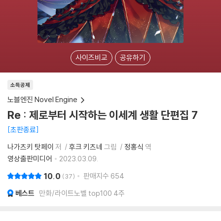
사이즈비교
공유하기
소득공제
노블엔진 Novel Engine
Re : 제로부터 시작하는 이세계 생활 단편집 7
초판종료
나가츠키 탓페이
저
후크 키츠네
그림
정홍식
역
영상출판미디어
2023.03.09.
10.0
판매지수
654
37
베스트
만화/라이트노벨 top100 4주