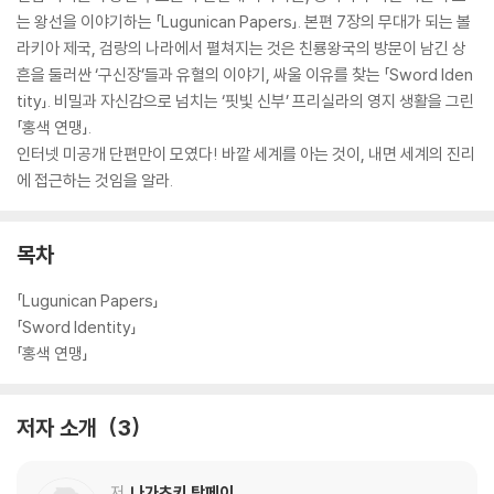
는 왕선을 이야기하는 「Lugunican Papers」. 본편 7장의 무대가 되는 볼
라키아 제국, 검랑의 나라에서 펼쳐지는 것은 친룡왕국의 방문이 남긴 상
흔을 둘러싼 ‘구신장’들과 유혈의 이야기, 싸울 이유를 찾는 「Sword Iden
tity」. 비밀과 자신감으로 넘치는 ‘핏빛 신부’ 프리실라의 영지 생활을 그린
「홍색 연맹」.
인터넷 미공개 단편만이 모였다! 바깥 세계를 아는 것이, 내면 세계의 진리
에 접근하는 것임을 알라.
목차
「Lugunican Papers」
「Sword Identity」
「홍색 연맹」
저자 소개
3
저
나가츠키 탓페이