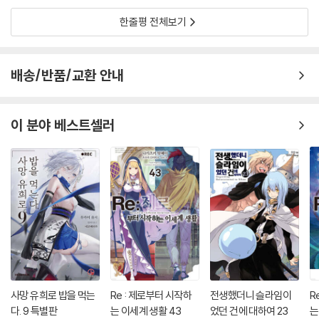
한줄평 전체보기
배송/반품/교환 안내
이 분야 베스트셀러
사망 유희로 밥을 먹는
Re : 제로부터 시작하
전생했더니 슬라임이
R
다. 9 특별판
는 이세계 생활 43
었던 건에 대하여 23
는