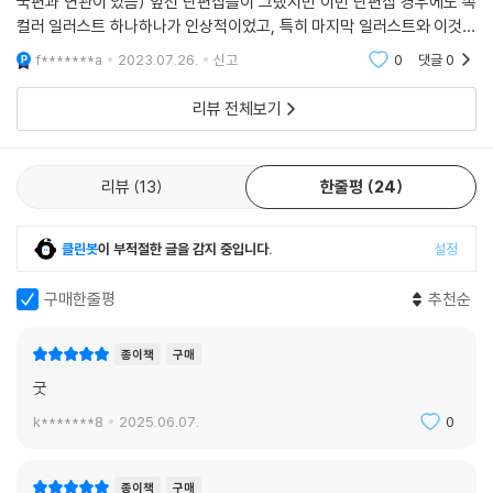
국편과 연관이 있음) 앞선 단편집들이 그랬지만 이번 단편집 경우에도 속
컬러 일러스트 하나하나가 인상적이었고, 특히 마지막 일러스트와 이것과
연관된 본편 장면이 이번 권에서 가장 기억에 남았던... (그래봤자 세 개의
f*******a
2023.07.26.
신고
0
댓글
0
챕터로 되어 있
리뷰 전체보기
리뷰
13
한줄평
24
클린봇
이 부적절한 글을 감지 중입니다.
설정
구매한줄평
추천순
종이책
구매
굿
k*******8
2025.06.07.
0
종이책
구매