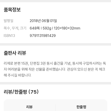
품목정보
발행일
2018년 06월 01일
쪽수, 무게, 크기
648쪽 | 592g | 120*180*32mm
ISBN13
9791131981429
출판사 리뷰
리제로 본편 15권, 단편집 3권 동시 출간을 기념, 동시에 구입하시려는 독
자 여러분을 위해 작은 선물을 준비했습니다. 관심이 있으신 분은 꼭 체크
해 주시길 바랍니다.
리뷰/한줄평
75
리뷰
한줄평