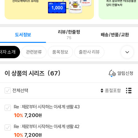
리뷰/한줄평
도서정보
배송/반품/교환
75
저자 소개
관련분류
품목정보
출판사 리뷰
이 상품의 시리즈
67
알림신청
전체선택
품절포함
Re : 제로부터 시작하는 이세계 생활 43
10
7,200
%
원
Re : 제로부터 시작하는 이세계 생활 42
10
7,200
%
원