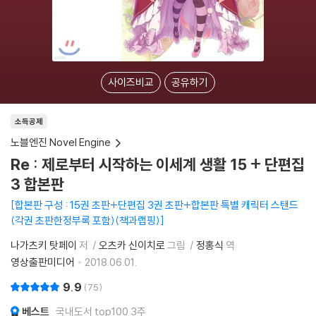
사이즈비교
공유하기
소득공제
노블엔진 Novel Engine
Re : 제로부터 시작하는 이세계 생활 15 + 단편집
3 합본판
합본판 구성 : 15권 초판+단편집 3권 초판+합본판 특별 캐릭터 스탠드
(각권 초판한정부록 포함)(책과랩핑)
나가츠키 탓페이
저
오츠카 신이치로
그림
정홍식
역
영상출판미디어
2018.06.01.
9.9
75
베스트
국내도서 top100 3주