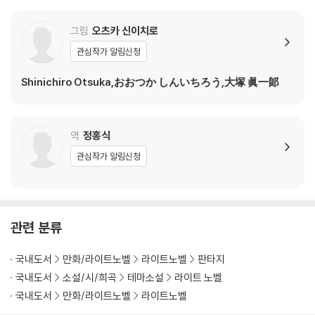
그림
오츠카 신이치로
관심작가 알림신청
Shinichiro Otsuka,おおつか しんいちろう,大塚 眞一郞
역
정홍식
관심작가 알림신청
관련 분류
국내도서
만화/라이트노벨
라이트노벨
판타지
국내도서
소설/시/희곡
테마소설
라이트 노벨
국내도서
만화/라이트노벨
라이트노벨