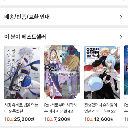
배송/반품/교환 안내
이 분야 베스트셀러
사망 유희로 밥을 먹는
Re : 제로부터 시작하
전생했더니 슬라임이
R
다. 9 특별판
는 이세계 생활 43
었던 건에 대하여 23
는
10
25,200
10
7,200
10
12,600
1
%
%
%
원
원
원