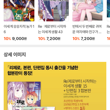
이세계 유유자적 농가 1
Re : 제로부터 시작하
반에서 두 번째로 귀여
R
6
는 이세계 생활 43
운 여자애와 친구가 되
는
었다 7.5
10
9,000
10
7,200
10
7,200
1
%
%
%
원
원
원
상세 이미지