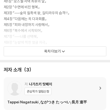
제1장 『로즈월 저택 최후의 날』
제2장 『수면에 비친 행복』
제3장 『──숲의 칠흑색 왕, 길티라우의 습격!!』
제4장 『다음에는 꼭 다과회를』
제5장 『피와 내장까지 사랑해서』
제6장 『복수에서 시작되어』
제7장 『──나를 선택해』
제8장 『눈밭에 찍힌 얼굴 자극』
막간 『각자의 양보』
목차 더보기
종장 『달 아래에서, 엉터리 댄스를』
사족 『──재림』
저자 소개
3
【단편집3권】
『마이 페어 배드 레이디』
『──페트라가 본 세상』
저
나가츠키 탓페이
『렘의 지극히 평범하고 행복한 하루』
관심작가 알림신청
『카라라기 Girls meets Cats』
『태양빛, 수면을 비추고──』
Tappei Nagatsuki ,ながつき たっぺい,長月 達平