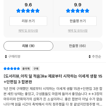
9.6
9.9
리뷰 쓰기
한줄평 쓰기
혜택 및 유의사항
혜택 및 유의사항
리뷰
9
한줄평
66
구매리뷰
추천순
종이책
구매
[도서리뷰,아직 덜 적음]Re:제로부터 시작하는 이세계 생활 15
+단편집 3 합본판
1년 전에 구매했던 제로부터 시작하는 이세계 생활 15권+단편집 3권 합
본 세트!상태는 좋았고, 구성품들도 마음에 들어서 좋았습니다.ㅎㅎ3장의
마무리와 만화작가의 삽화가 든 소설이라니...좋은 합본이 아닐 수가 없습
니다!책 읽을 시간이 촉박해서 아직 정주행을 다 못 끝냈지만정주행 어여