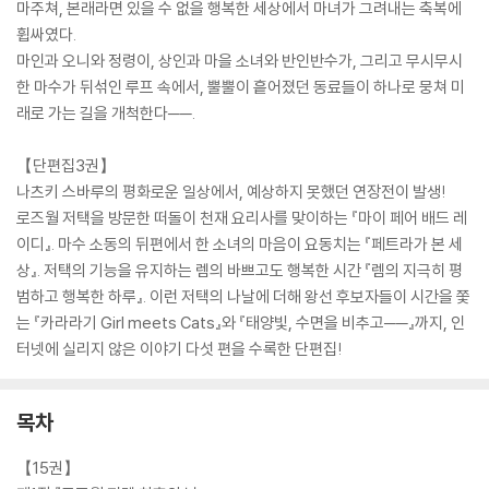
마주쳐, 본래라면 있을 수 없을 행복한 세상에서 마녀가 그려내는 축복에
휩싸였다.
마인과 오니와 정령이, 상인과 마을 소녀와 반인반수가, 그리고 무시무시
한 마수가 뒤섞인 루프 속에서, 뿔뿔이 흩어졌던 동료들이 하나로 뭉쳐 미
래로 가는 길을 개척한다──.
【단편집3권】
나츠키 스바루의 평화로운 일상에서, 예상하지 못했던 연장전이 발생!
로즈월 저택을 방문한 떠돌이 천재 요리사를 맞이하는 『마이 페어 배드 레
이디』. 마수 소동의 뒤편에서 한 소녀의 마음이 요동치는 『페트라가 본 세
상』. 저택의 기능을 유지하는 렘의 바쁘고도 행복한 시간 『렘의 지극히 평
범하고 행복한 하루』. 이런 저택의 나날에 더해 왕선 후보자들이 시간을 쫓
는 『카라라기 Girl meets Cats』와 『태양빛, 수면을 비추고──』까지, 인
터넷에 실리지 않은 이야기 다섯 편을 수록한 단편집!
목차
【15권】