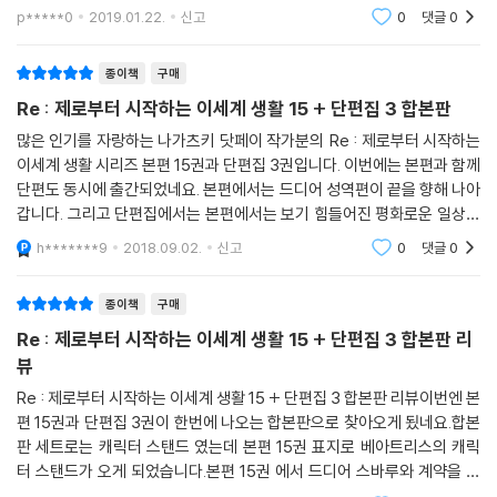
래라면 있을 수 없을 행복한 세상에서 마녀가 그려내는 축복에 휩싸였다.
p*****0
2019.01.22.
신고
0
댓글
0
마인과 오니
종이책
구매
Re : 제로부터 시작하는 이세계 생활 15 + 단편집 3 합본판
많은 인기를 자랑하는 나가츠키 닷페이 작가분의 Re : 제로부터 시작하는
이세계 생활 시리즈 본편 15권과 단편집 3권입니다. 이번에는 본편과 함께
단편도 동시에 출간되었네요. 본편에서는 드디어 성역편이 끝을 향해 나아
갑니다. 그리고 단편집에서는 본편에서는 보기 힘들어진 평화로운 일상을
볼 수 있죠. 자세한 내용은 책을 통해서 확인해 보시기 바랍니다. 다음권도
h*******9
2018.09.02.
신고
0
댓글
0
어서 나왔으
종이책
구매
Re : 제로부터 시작하는 이세계 생활 15 + 단편집 3 합본판 리
뷰
Re : 제로부터 시작하는 이세계 생활 15 + 단편집 3 합본판 리뷰이번엔 본
편 15권과 단편집 3권이 한번에 나오는 합본판으로 찾아오게 됬네요.합본
판 세트로는 캐릭터 스탠드 였는데 본편 15권 표지로 베아트리스의 캐릭
터 스탠드가 오게 되었습니다.본편 15권 에서 드디어 스바루와 계약을 한
베아트리스가 매우 돋보여 보인다고 생각이 되네요.이번엔 단편집이였으