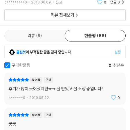
c*********0
2018.06.09.
신고
0
댓글
0
니 다음엔 ex려나요..
리뷰 전체보기
리뷰
9
한줄평
66
클린봇
이 부적절한 글을 감지 중입니다.
설정
구매한줄평
추천순
종이책
구매
후기가 많이 늦어졌지만ㅠㅠ 잘 받았고 잘 소장 중입니다!
k******0
2019.05.22.
0
종이책
구매
굿굿