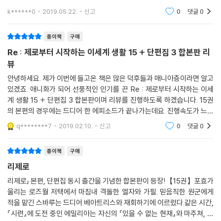
끝내서 사진과 함께 빨리 후기 써보도록 하겠습니다!ㅠㅜ
k******0
2019.05.22.
신고
0
댓글
0
종이책
구매
Re : 제로부터 시작하는 이세계 생활 15 + 단편집 3 합본판 리
뷰
안녕하세요. 제가 이번에 들고온 책은 많은 덕후들과 매니아층이라면 알고
있겠죠. 애니화가 되어 선풍적인 인기를 끈 Re : 제로부터 시작하는 이세
계 생활 15 + 단편집 3 합본판이며 리뷰를 진행하도록 하겠습니다. 15권
의 본편의 경우에는 드디어 한 에피소드가 끝나가는데요. 진행속도가 느린
듯하면서도 빠르게 느껴지는 리제로입니다. 이런점이 작가님이 너무 재미
q********7
2019.02.10.
신고
0
댓글
0
있게 쓰는것도 문제
종이책
구매
리제로
리제로」 본편, 단편집 동시 출간을 기념한 합본판이 등장!【15권】포효가
울리는 로즈월 저택에서 마침내 격돌한 엘자와 가필. 믿음직한 원군에게
적을 맡긴 스바루는 드디어 베아트리스와 재회하기에 이르렀다.같은 시간,
『시련』에 도전 중인 에밀리아는 자신의 『있을 수 없는 현재』와 마주쳐, 본