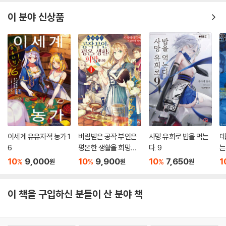
이 분야 신상품
이세계 유유자적 농가 1
버림받은 공작 부인은
사망 유희로 밥을 먹는
데
6
평온한 생활을 희망합
다. 9
는
니다 1
10
9,000
10
9,900
10
7,650
1
%
%
%
원
원
원
이 책을 구입하신 분들이 산 분야 책