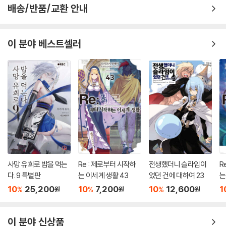
배송/반품/교환 안내
이 분야 베스트셀러
사망 유희로 밥을 먹는
Re : 제로부터 시작하
전생했더니 슬라임이
R
다. 9 특별판
는 이세계 생활 43
었던 건에 대하여 23
는
10
25,200
10
7,200
10
12,600
1
%
%
%
원
원
원
이 분야 신상품