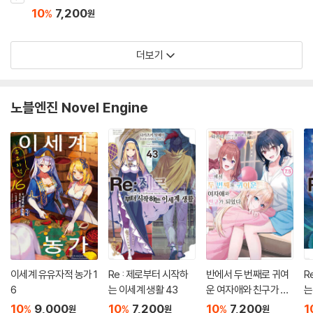
10
7,200
%
원
더보기
노블엔진 Novel Engine
이세계 유유자적 농가 1
Re : 제로부터 시작하
반에서 두 번째로 귀여
R
6
는 이세계 생활 43
운 여자애와 친구가 되
는
었다 7.5
10
9,000
10
7,200
10
7,200
1
%
%
%
원
원
원