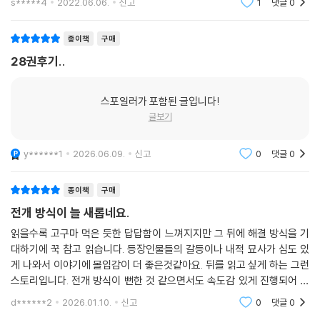
s*****4
2022.06.06.
신고
1
댓글
0
음권도 기대가되네요
종이책
구매
28권후기..
스포일러가 포함된 글입니다!
글보기
y******1
2026.06.09.
신고
0
댓글
0
종이책
구매
전개 방식이 늘 새롭네요.
읽을수록 고구마 먹은 듯한 답답함이 느껴지지만 그 뒤에 해결 방식을 기
대하기에 꾹 참고 읽습니다. 등장인물들의 갈등이나 내적 묘사가 심도 있
게 나와서 이야기에 몰입감이 더 좋은것같아요. 뒤를 읽고 싶게 하는 그런
스토리입니다. 전개 방식이 뻔한 것 같으면서도 속도감 있게 진행되어 재
미있습니다.
d******2
2026.01.10.
신고
0
댓글
0