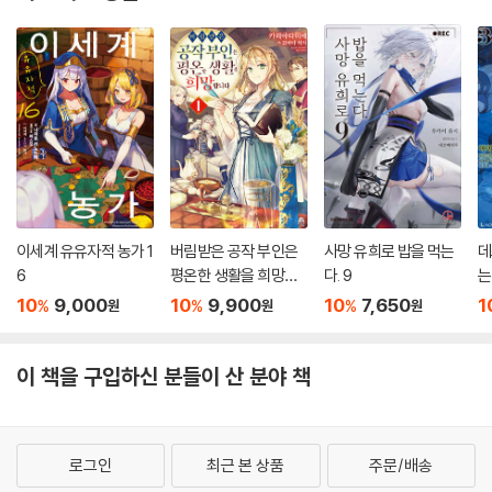
이세계 유유자적 농가 1
버림받은 공작 부인은
사망 유희로 밥을 먹는
데
6
평온한 생활을 희망합
다. 9
는
니다 1
10
9,000
10
9,900
10
7,650
1
%
%
%
원
원
원
이 책을 구입하신 분들이 산 분야 책
로그인
최근 본 상품
주문/배송