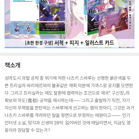
책소개
성곽도시 과랄 공략 중 위기에 처한 나츠키 스바루는 선명한 붉은색을 두
른 프리실라 바리에르와의 불꽃같은 재회 덕분에 가까스로 궁지를 모면한
다. 그리고 프리실라는 제도 탈환에 협력하는 조건으로 제국『 구신장』의
확보와 마도(魔都) 공략을 제시하는데──. 그리고 출발하기 직전, 자기
자신의 무력함을 한탄하는 스바루에게 선고하는 렘의 한마디, 그것은 과거
나츠키 스바루를 격려하던 말을 정면으로 부정하는 애원이고――. 인기
인터넷 소설, 망각과 신생의 28막. 잃어버린 것에 매달리면서, 지금도 영
웅이라 장담할 수 있는가?