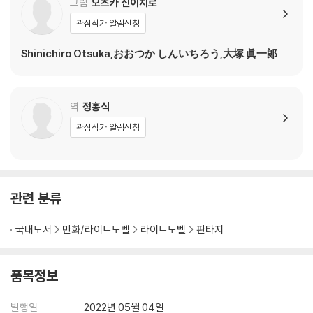
그림
오츠카 신이치로
관심작가 알림신청
Shinichiro Otsuka,おおつか しんいちろう,大塚 眞一郞
역
정홍식
관심작가 알림신청
관련 분류
국내도서
만화/라이트노벨
라이트노벨
판타지
품목정보
발행일
2022년 05월 04일