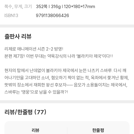
쪽수, 무게, 크기
352쪽 | 316g | 120*180*17mm
ISBN13
9791138066426
출판사 리뷰
리제로 애니메이션 시즌 2-2 방영!
본편 제7장! 이번 무대는 약육강식의 나라 ‘볼라키아 제국’이다!!
현자의 탑에서 난데없이 볼라키아 제국에서 눈뜬 나츠키 스바루. 다시 깨
어나기만을 고대하던 소녀, 혐오하기 짝이 없는 적, 옥좌에서 쫓겨난 황제,
뜻밖의 장소에서 재회한 왕선 후보자── 음모가 소용돌이치는 제국에서,
스바루는 ‘영웅’으로 남을 수 있을까?!
리뷰/한줄평
77
리뷰
한줄평