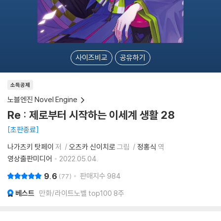
사이즈비교
공유하기
소득공제
노블엔진 Novel Engine
Re : 제로부터 시작하는 이세계 생활 28
초판종료
나가츠키 탓페이
저
오츠카 신이치로
그림
정홍식
역
영상출판미디어
2022.05.04.
9.6
판매지수
984
77
베스트
만화/라이트노벨 top100 8주