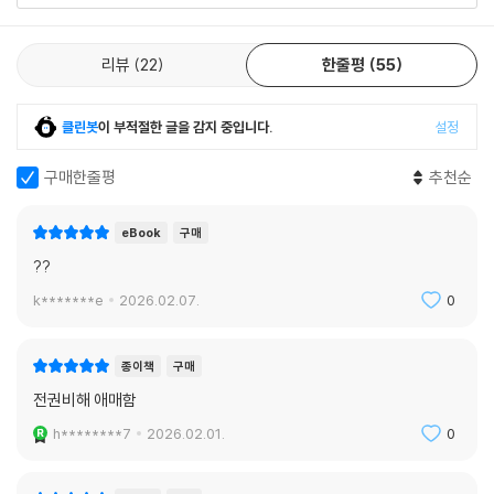
리뷰
22
한줄평
55
클린봇
이 부적절한 글을 감지 중입니다.
설정
구매한줄평
추천순
eBook
구매
??
k*******e
2026.02.07.
0
종이책
구매
전권비해 애매함
h********7
2026.02.01.
0