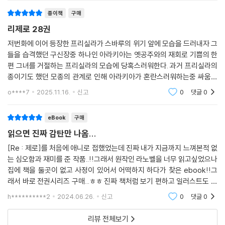
종이책
구매
리제로 28권
저번화에 이어 등장한 프리실라가 스바루의 위기 앞에 모습을 드러내자 그
들을 습격했던 구신장중 하나인 아라키아는 옛공주와의 재회로 기쁨의 한
편 그녀를 거절하는 프리실라의 모습에 당혹스러워한다. 과거 프리실라의
종이기도 했던 모종의 관계로 인해 아라키아가 혼란스러워하는중 싸움끝
에 붙잡혀버리지만 이내 토드 일행의 손에 이끌려 탈출한다. 아라키아와의
o****7
2025.11.16.
신고
0
댓글
0
싸움으로 인해 아
eBook
구매
읽으면 진짜 감탄만 나옴...
[Re : 제로]를 처음에 애니로 접했었는데 진짜 내가 지금까지 느껴본적 없
는 심오함과 재미를 준 작품..!!그래서 원작인 라노벨을 너무 읽고싶었으나
집에 책을 둘곳이 없고 사정이 있어서 어떡하지 하다가 찾은 ebook!!그
래서 바로 전권시리즈 구매...ㅎㅎ 진짜 책처럼 보기 편하고 일러스트도 다
있고 진짜 라노벨 같은 그리고 최대 장점 - 폰만 있으면 어디서든 읽을 수
h**********2
2024.06.26.
신고
0
댓글
0
있다는 점!(이
리뷰 전체보기