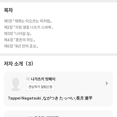
목차
제1장 『재회는 타오르는 피처럼』
제2장 『자칭 영웅 나츠키 스바루』
제3장 『나아갈 길』
제4장 『혼돈의 마도』
제5장 『8년 만의 포상』
저자 소개
3
저
나가츠키 탓페이
관심작가 알림신청
Tappei Nagatsuki ,ながつき たっぺい,長月 達平